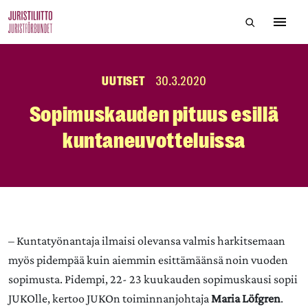
Skip
Hae sivustol
to
Avaa 
the
content
UUTISET
30.3.2020
Sopimuskauden pituus esillä
kuntaneuvotteluissa
– Kuntatyönantaja ilmaisi olevansa valmis harkitsemaan
myös pidempää kuin aiemmin esittämäänsä noin vuoden
sopimusta. Pidempi, 22- 23 kuukauden sopimuskausi sopii
JUKOlle, kertoo JUKOn toiminnanjohtaja
Maria Löfgren
.