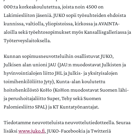
000:ta korkeakoulutettua, joista noin 4500 on
Lakimiesliiton jäseniä. JUKO sopii työsuhteiden ehdoista
kunnissa, valtiolla, yliopistoissa, kirkossa ja AVAINTA-
aloilla sekä työehtosopimukset myös Kansallisgalleriassa ja
Työterveyslaitoksella.
Kunnan sopimusneuvotteluihin osallistuvat JUKO,
Julkisen alan unioni JAU (JAU:n muodostavat Julkisten ja
hyvinvointialojen liitto JHL ja Julkis- ja yksityisalojen
toimihenkilöliitto Jyty), Kunta-alan koulutettu
hoitohenkilöstö KoHo (KoHon muodostavat Suomen lähi-
ja perushoitajaliitto Super, Tehy sekä Suomen
Palomiesliitto SPAL) ja KT Kuntatyönantajat.
Tiedotamme neuvotteluista neuvottelutiedotteella. Seuraa
lisäksi
www.juko.fi
, JUKO-Facebookia ja Twitteriä