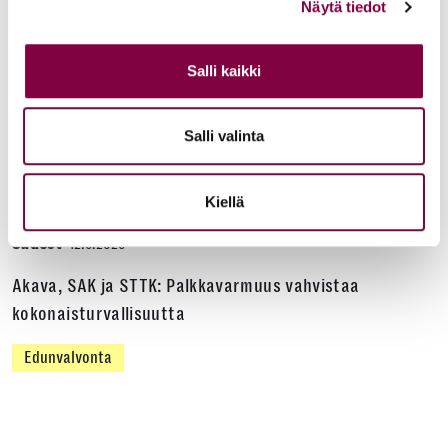
Näytä tiedot
Edunvalvonta
Salli kaikki
Uutiset
15.6.2026
Työ- ja virkasuhdeneuvonta palvelee läpi kesän
Salli valinta
Juristiliitto
Kiellä
Uutiset
12.6.2026
Akava, SAK ja STTK: Palkkavarmuus vahvistaa
kokonaisturvallisuutta
Edunvalvonta