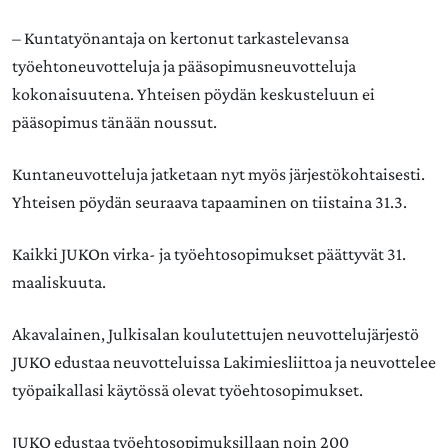
– Kuntatyönantaja on kertonut tarkastelevansa
työehtoneuvotteluja ja pääsopimusneuvotteluja
kokonaisuutena. Yhteisen pöydän keskusteluun ei
pääsopimus tänään noussut.
Kuntaneuvotteluja jatketaan nyt myös järjestökohtaisesti.
Yhteisen pöydän seuraava tapaaminen on tiistaina 31.3.
Kaikki JUKOn virka- ja työehtosopimukset päättyvät 31.
maaliskuuta.
Akavalainen, Julkisalan koulutettujen neuvottelujärjestö
JUKO edustaa neuvotteluissa Lakimiesliittoa ja neuvottelee
työpaikallasi käytössä olevat työehtosopimukset.
JUKO edustaa työehtosopimuksillaan noin 200