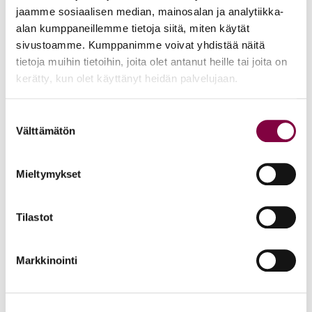
jaamme sosiaalisen median, mainosalan ja analytiikka-
alan kumppaneillemme tietoja siitä, miten käytät
Lisää uutisia
sivustoamme. Kumppanimme voivat yhdistää näitä
tietoja muihin tietoihin, joita olet antanut heille tai joita on
KAIKKI UUTISET
kerätty, kun olet käyttänyt heidän palvelujaan.
Suostumuksen
Uutiset
4.8.2026
Välttämätön
valinta
YTN: Tietoa AMK-alan lakosta
Mieltymykset
Työmarkkinat
Tilastot
Uutiset
16.6.2026
Helsingin yliopiston ei pidä ratkaista tilakuluja
Markkinointi
oikeustieteellisen opetuksen ja tutkimuksen
kustannuksella