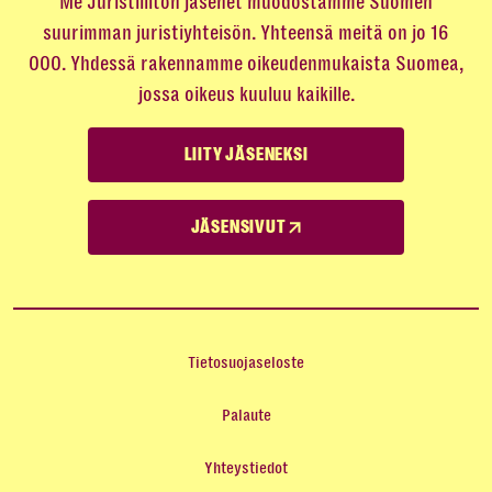
Me Juristiliiton jäsenet muodostamme Suomen
suurimman juristiyhteisön. Yhteensä meitä on jo 16
000. Yhdessä rakennamme oikeudenmukaista Suomea,
jossa oikeus kuuluu kaikille.
LIITY JÄSENEKSI
JÄSENSIVUT
Tietosuojaseloste
Palaute
Yhteystiedot