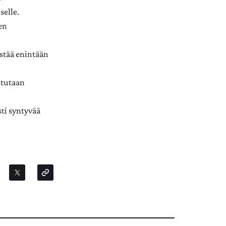
selle.
en
estää enintään
istutaan
sti syntyvää