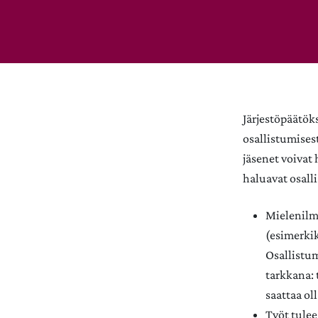
Järjestöpäätök
osallistumises
jäsenet voivat 
haluavat osalli
Mielenilma
(esimerkik
Osallistum
tarkkana: 
saattaa ol
Työt tulee