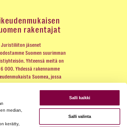
ikeudenmukaisen
uomen rakentajat
Juristiliiton jäsenet
odostamme Suomen suurimman
istiyhteisön. Yhteensä meitä on
 16 000. Yhdessä rakennamme
keudenmukaista Suomea, jossa
eus kuuluu kaikille.
Salli kaikki
LIITY JÄSENEKSI
an
sen median,
Salli valinta
JÄSENSIVUT
on kerätty,