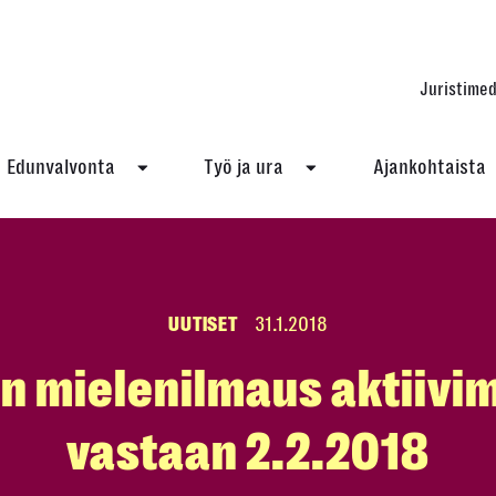
Juristimed
Edunvalvonta
Työ ja ura
Ajankohtaista
UUTISET
31.1.2018
n mielenilmaus aktiivim
vastaan 2.2.2018