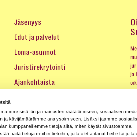
O
Jäsenyys
S
Edut ja palvelut
Me 
Loma-asunnot
mu
jur
Juristirekrytointi
jo
Ajankohtaista
oi
oik
Medialle
teitä
Koulutukset ja tapahtumat
mamme sisällön ja mainosten räätälöimiseen, sosiaalisen medi
n ja kävijämäärämme analysoimiseen. Lisäksi jaamme sosiaali
Yhteystiedot
alan kumppaneillemme tietoja siitä, miten käytät sivustoamme.
näitä tietoja muihin tietoihin, joita olet antanut heille tai joita 