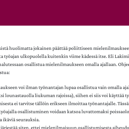
sistä huolimatta jokainen päättää poliittiseen mielenilmaukse
ta työajan ulkopuolella kuitenkin viime kädessä itse. Eli Lakimi
halutessaan osallistua mielenilmaukseen omalla ajallaan. Ohjeet
stua:
ukseen voi ilman työnantajan lupaa osallistua vain omalla aja
si lounastauolla liukuman rajoissa), siihen ei siis voi käyttää t
isesta ei tarvitse tällöin erikseen ilmoittaa työnantajalle. Tässä
työajalla osallistuminen voidaan katsoa luvattomaksi poissaolok
la ikäviä seurauksia.
 järjestää siten, ettei mielenilmaisuun osallistumisesta aiheud