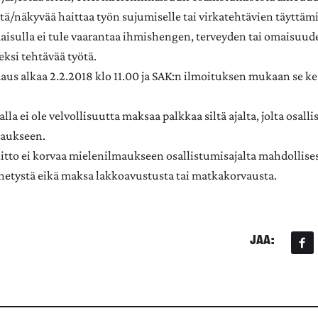
tä/näkyvää haittaa työn sujumiselle tai virkatehtävien täyttämi
aisulla ei tule vaarantaa ihmishengen, terveyden tai omaisuud
ksi tehtävää työtä.
us alkaa 2.2.2018 klo 11.00 ja SAK:n ilmoituksen mukaan se k
lla ei ole velvollisuutta maksaa palkkaa siltä ajalta, jolta osall
aukseen.
itto ei korvaa mielenilmaukseen osallistumisajalta mahdollise
etystä eikä maksa lakkoavustusta tai matkakorvausta.
JAA: