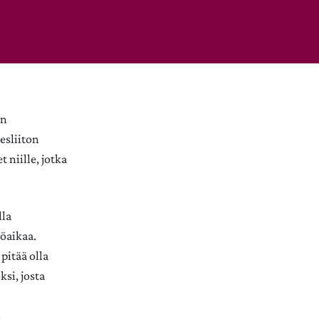
en
esliiton
 niille, jotka
lla
yöaikaa.
 pitää olla
si, josta
u