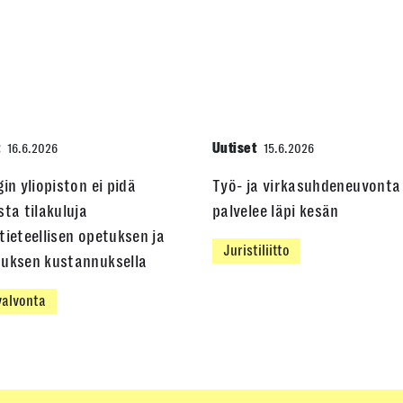
t
Uutiset
16.6.2026
15.6.2026
gin yliopiston ei pidä
Työ- ja virkasuhdeneuvonta
sta tilakuluja
palvelee läpi kesän
tieteellisen opetuksen ja
Juristiliitto
muksen kustannuksella
alvonta