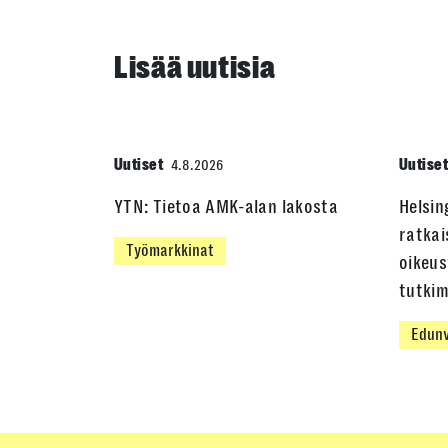
Lisää uutisia
Uutiset
Uutise
4.8.2026
YTN: Tietoa AMK-alan lakosta
Helsin
ratkai
Työmarkkinat
oikeus
tutki
Edunv