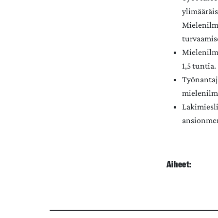
ylimääräis
Mielenilm
turvaamise
Mielenilma
1,5 tuntia.
Työnantaja
mielenilm
Lakimiesli
ansionmen
Aiheet: