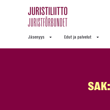
Skip
to
the
content
Jäsenyys
Edut ja palvelut
SAK: