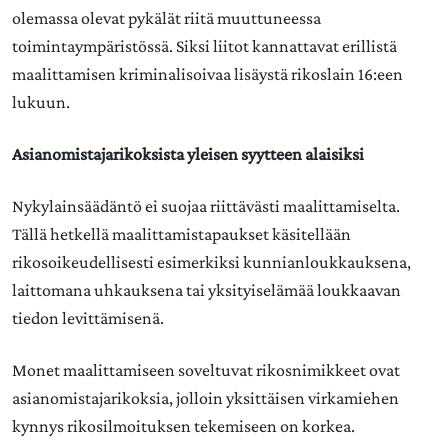
olemassa olevat pykälät riitä muuttuneessa
toimintaympäristössä. Siksi liitot kannattavat erillistä
maalittamisen kriminalisoivaa lisäystä rikoslain 16:een
lukuun.
Asianomistajarikoksista yleisen syytteen alaisiksi
Nykylainsäädäntö ei suojaa riittävästi maalittamiselta.
Tällä hetkellä maalittamistapaukset käsitellään
rikosoikeudellisesti esimerkiksi kunnianloukkauksena,
laittomana uhkauksena tai yksityiselämää loukkaavan
tiedon levittämisenä.
Monet maalittamiseen soveltuvat rikosnimikkeet ovat
asianomistajarikoksia, jolloin yksittäisen virkamiehen
kynnys rikosilmoituksen tekemiseen on korkea.