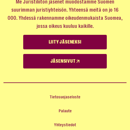
Me Juristiliiton jäsenet muodostamme Suomen
suurimman juristiyhteisön. Yhteensä meitä on jo 16
000. Yhdessä rakennamme oikeudenmukaista Suomea,
jossa oikeus kuuluu kaikille.
LIITY JÄSENEKSI
JÄSENSIVUT
Tietosuojaseloste
Palaute
Yhteystiedot