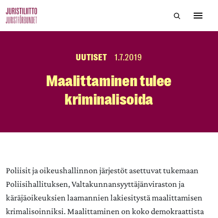
Skip
Hae sivustol
to
Avaa 
the
content
UUTISET
1.7.2019
Maalittaminen tulee
kriminalisoida
Poliisit ja oikeushallinnon järjestöt asettuvat tukemaan
Poliisihallituksen, Valtakunnansyyttäjänviraston ja
käräjäoikeuksien laamannien lakiesitystä maalittamisen
krimalisoinniksi. Maalittaminen on koko demokraattista