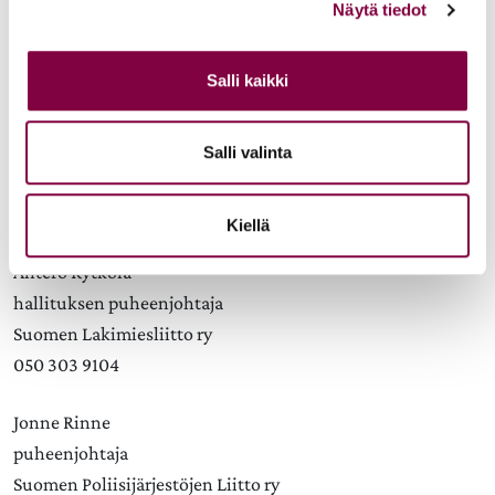
ry.
Näytä tiedot
Liite (pdf): Lainsäädännölliset muutostarpeet
Salli kaikki
viranomaisten maalittamiseen puuttumiseksi
Salli valinta
Lisätietoja
:
Kiellä
Antero Rytkölä
hallituksen puheenjohtaja
Suomen Lakimiesliitto ry
050 303 9104
Jonne Rinne
puheenjohtaja
Suomen Poliisijärjestöjen Liitto ry