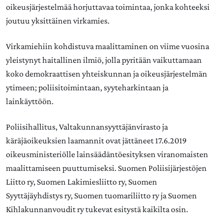
oikeusjärjestelmää horjuttavaa toimintaa, jonka kohteeksi
joutuu yksittäinen virkamies.
Virkamiehiin kohdistuva maalittaminen on viime vuosina
yleistynyt haitallinen ilmiö, jolla pyritään vaikuttamaan
koko demokraattisen yhteiskunnan ja oikeusjärjestelmän
ytimeen; poliisitoimintaan, syyteharkintaan ja
lainkäyttöön.
Poliisihallitus, Valtakunnansyyttäjänvirasto ja
käräjäoikeuksien laamannit ovat jättäneet 17.6.2019
oikeusministeriölle lainsäädäntöesityksen viranomaisten
maalittamiseen puuttumiseksi. Suomen Poliisijärjestöjen
Liitto ry, Suomen Lakimiesliitto ry, Suomen
Syyttäjäyhdistys ry, Suomen tuomariliitto ry ja Suomen
Kihlakunnanvoudit ry tukevat esitystä kaikilta osin.