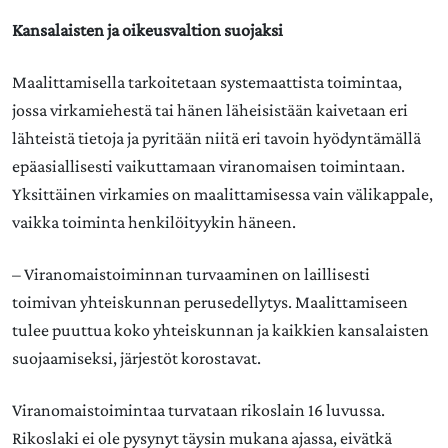
Kansalaisten ja oikeusvaltion suojaksi
Maalittamisella tarkoitetaan systemaattista toimintaa,
jossa virkamiehestä tai hänen läheisistään kaivetaan eri
lähteistä tietoja ja pyritään niitä eri tavoin hyödyntämällä
epäasiallisesti vaikuttamaan viranomaisen toimintaan.
Yksittäinen virkamies on maalittamisessa vain välikappale,
vaikka toiminta henkilöityykin häneen.
– Viranomaistoiminnan turvaaminen on laillisesti
toimivan yhteiskunnan perusedellytys. Maalittamiseen
tulee puuttua koko yhteiskunnan ja kaikkien kansalaisten
suojaamiseksi, järjestöt korostavat.
Viranomaistoimintaa turvataan rikoslain 16 luvussa.
Rikoslaki ei ole pysynyt täysin mukana ajassa, eivätkä