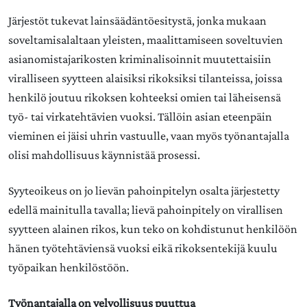
Järjestöt tukevat lainsäädäntöesitystä, jonka mukaan
soveltamisalaltaan yleisten, maalittamiseen soveltuvien
asianomistajarikosten kriminalisoinnit muutettaisiin
viralliseen syytteen alaisiksi rikoksiksi tilanteissa, joissa
henkilö joutuu rikoksen kohteeksi omien tai läheisensä
työ- tai virkatehtävien vuoksi. Tällöin asian eteenpäin
vieminen ei jäisi uhrin vastuulle, vaan myös työnantajalla
olisi mahdollisuus käynnistää prosessi.
Syyteoikeus on jo lievän pahoinpitelyn osalta järjestetty
edellä mainitulla tavalla; lievä pahoinpitely on virallisen
syytteen alainen rikos, kun teko on kohdistunut henkilöön
hänen työtehtäviensä vuoksi eikä rikoksentekijä kuulu
työpaikan henkilöstöön.
Työnantajalla on velvollisuus puuttua