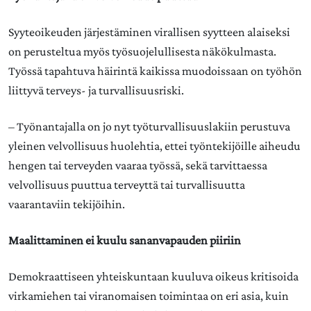
Syyteoikeuden järjestäminen virallisen syytteen alaiseksi
on perusteltua myös työsuojelullisesta näkökulmasta.
Työssä tapahtuva häirintä kaikissa muodoissaan on työhön
liittyvä terveys- ja turvallisuusriski.
– Työnantajalla on jo nyt työturvallisuuslakiin perustuva
yleinen velvollisuus huolehtia, ettei työntekijöille aiheudu
hengen tai terveyden vaaraa työssä, sekä tarvittaessa
velvollisuus puuttua terveyttä tai turvallisuutta
vaarantaviin tekijöihin.
Maalittaminen ei kuulu sananvapauden piiriin
Demokraattiseen yhteiskuntaan kuuluva oikeus kritisoida
virkamiehen tai viranomaisen toimintaa on eri asia, kuin