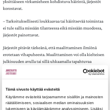
yksittäiseen virkamieheen kohdistuva häirintä, järjestöt
korostavat.
– Tarkoituksellisesti loukkaavaa tai häiritsevää toimintaa
ei tule sallia missään tilanteessa eikä missään muodossa,
järjestöt painottavat.
Järjestöt pitävät tärkeänä, että maalittaminen ilmiönä
erotetaan vihapuheesta. Maalittaminen voi olla kielteisen
julkisuuden avulla tai sillä uhkaamalla tapahtuvaa
epäasiallista vaikuttamista viranomaistoiminta.
Maalittaminen ei kuitenkaan välttämättä ole julkista.
– Maalittamisella ei tarkoiteta yksittäisiä vihanpurkauksia
Tämä sivusto käyttää evästeitä
sosiaalisessa mediassa, saati poliisipartion keikkapaikalla
Käytämme evästeitä tarjoamamme sisällön ja mainosten
saamaa välitöntä asiakaspalautetta, korostaa SPJL:n
räätälöimiseen, sosiaalisen median ominaisuuksien
puheenjohtaja Jonne Rinne.
tukemiseen ja kävijämäärämme analysoimiseen. Lisäksi