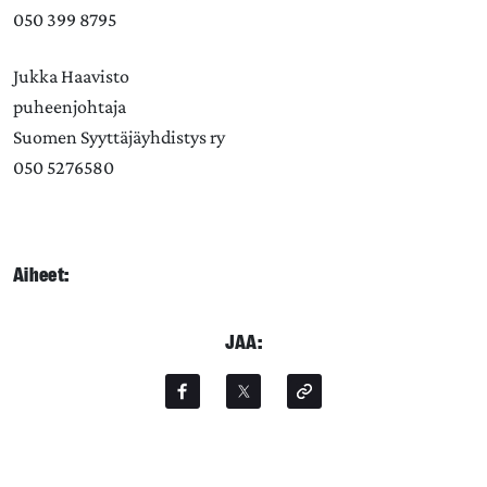
050 399 8795
Jukka Haavisto
puheenjohtaja
Suomen Syyttäjäyhdistys ry
050 5276580
Aiheet:
JAA: