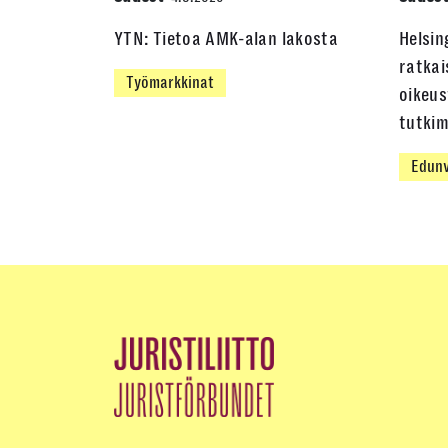
YTN: Tietoa AMK-alan lakosta
Helsin
ratkai
Työmarkkinat
oikeus
tutki
Edunv