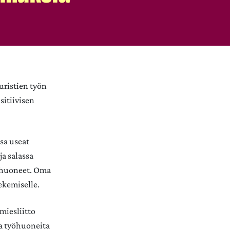
juristien työn
sitiivisen
ssa useat
ja salassa
yöhuoneet. Oma
ekemiselle.
miesliitto
ia työhuoneita