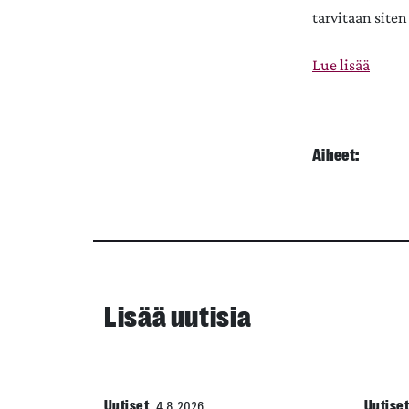
tarvitaan siten
Lue lisää
Aiheet:
Lisää uutisia
Uutiset
Uutise
4.8.2026