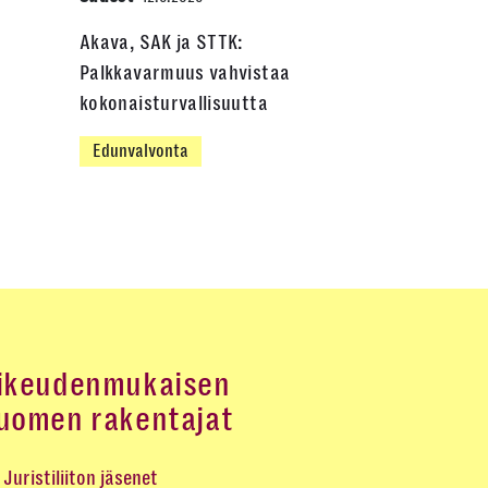
Akava, SAK ja STTK:
Palkkavarmuus vahvistaa
kokonaisturvallisuutta
Edunvalvonta
ikeudenmukaisen
uomen rakentajat
Juristiliiton jäsenet