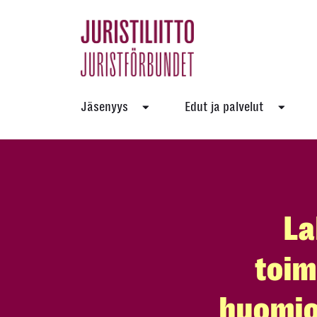
Skip
to
the
content
Jäsenyys
Edut ja palvelut
La
toim
huomio