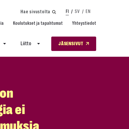
FI
SV
EN
Hae sivustolta
ia
Koulutukset ja tapahtumat
Yhteystiedot
Liitto
JÄSENSIVUT
ion
ia ei
imuksia