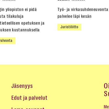
gin yliopiston ei pidä
Työ- ja virkasuhdeneuvonta
sta tilakuluja
palvelee läpi kesän
tieteellisen opetuksen ja
Juristiliitto
muksen kustannuksella
alvonta
O
Jäsenyys
S
Edut ja palvelut
Me 