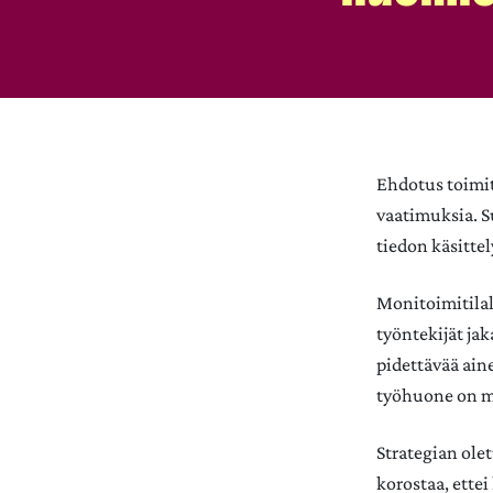
Ehdotus toimiti
vaatimuksia. Su
tiedon käsitte
Monitoimitilall
työntekijät jak
pidettävää ain
työhuone on my
Strategian ole
korostaa, ette