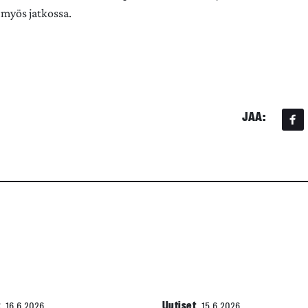
 myös jatkossa.
JAA:
t
Uutiset
16.6.2026
15.6.2026