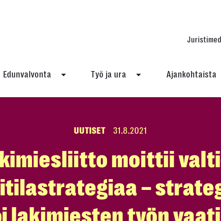
Juristimed
Edunvalvonta
Työ ja ura
Ajankohtaista
UUTISET
31.8.2021
kimiesliitto moittii valt
itilastrategiaa – strateg
i lakimiesten työn vaat