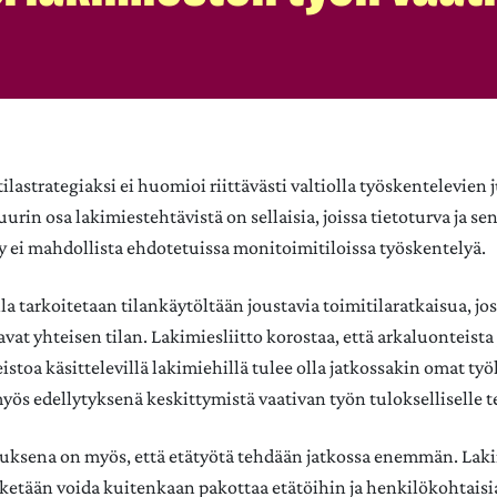
lastrategiaksi ei huomioi riittävästi valtiolla työskentelevien 
urin osa lakimiestehtävistä on sellaisia, joissa tietoturva ja sen
ly ei mahdollista ehdotetuissa monitoimitiloissa työskentelyä.
a tarkoitetaan tilankäytöltään joustavia toimitilaratkaisua, jo
avat yhteisen tilan. Lakimiesliitto korostaa, että arkaluonteista 
eistoa käsittelevillä lakimiehillä tulee olla jatkossakin omat t
ös edellytyksenä keskittymistä vaativan työn tulokselliselle t
tuksena on myös, että etätyötä tehdään jatkossa enemmän. Laki
i ketään voida kuitenkaan pakottaa etätöihin ja henkilökohtais