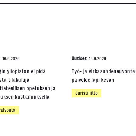
t
Uutiset
16.6.2026
15.6.2026
gin yliopiston ei pidä
Työ- ja virkasuhdeneuvonta
sta tilakuluja
palvelee läpi kesän
tieteellisen opetuksen ja
Juristiliitto
muksen kustannuksella
alvonta