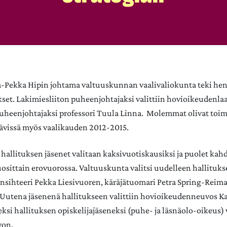
a-Pekka Hipin johtama valtuuskunnan vaalivaliokunta teki hen
kset. Lakimiesliiton puheenjohtajaksi valittiin hovioikeudenl
uheenjohtajaksi professori Tuula Linna. Molemmat olivat toi
tävissä myös vaalikauden 2012-2015.
 hallituksen jäsenet valitaan kaksivuotiskausiksi ja puolet kah
uosittain erovuorossa. Valtuuskunta valitsi uudelleen hallitu
nsihteeri Pekka Liesivuoren, käräjätuomari Petra Spring-Reiman
 Uutena jäsenenä hallitukseen valittiin hovioikeudenneuvos K
ksi hallituksen opiskelijajäseneksi (puhe- ja läsnäolo-oikeus)
rvon.