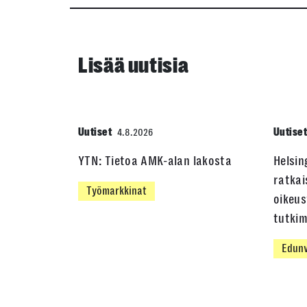
Lisää uutisia
Uutiset
Uutise
4.8.2026
YTN: Tietoa AMK-alan lakosta
Helsin
ratkai
Työmarkkinat
oikeus
tutki
Edunv