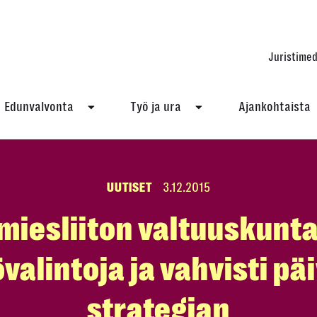
Juristimed
Edunvalvonta
Työ ja ura
Ajankohtaista
UUTISET
3.12.2015
miesliiton valtuuskunta
valintoja ja vahvisti pä
strategian