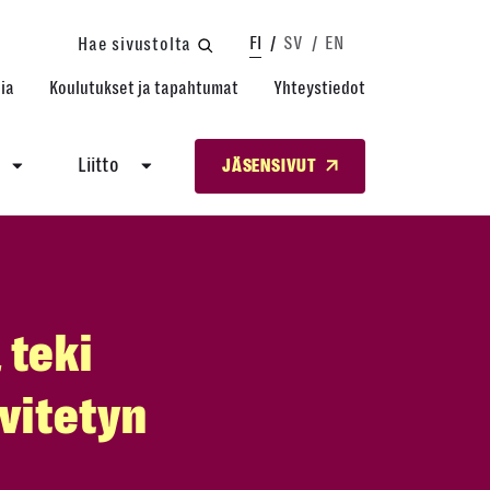
FI
SV
EN
Hae sivustolta
ia
Koulutukset ja tapahtumat
Yhteystiedot
Liitto
JÄSENSIVUT
 teki
ivitetyn