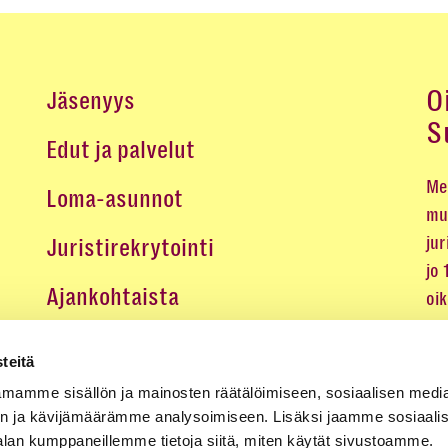
O
Jäsenyys
S
Edut ja palvelut
Me 
Loma-asunnot
mu
jur
Juristirekrytointi
jo
Ajankohtaista
oi
oik
Medialle
teitä
Koulutukset ja tapahtumat
mamme sisällön ja mainosten räätälöimiseen, sosiaalisen medi
n ja kävijämäärämme analysoimiseen. Lisäksi jaamme sosiaali
Yhteystiedot
alan kumppaneillemme tietoja siitä, miten käytät sivustoamme.