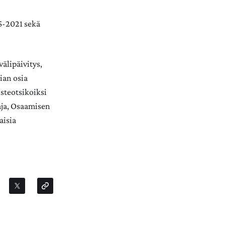
5-2021 sekä
älipäivitys,
ian osia
steotsikoiksi
aja, Osaamisen
aisia