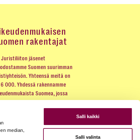
ikeudenmukaisen
uomen rakentajat
Juristiliiton jäsenet
odostamme Suomen suurimman
istiyhteisön. Yhteensä meitä on
 16 000. Yhdessä rakennamme
keudenmukaista Suomea, jossa
eus kuuluu kaikille.
Salli kaikki
LIITY JÄSENEKSI
an
sen median,
Salli valinta