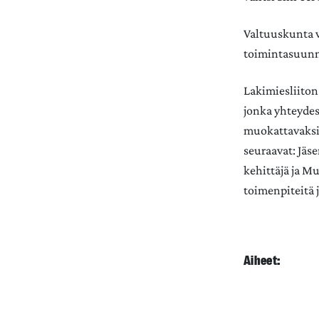
Valtuuskunta v
toimintasuunni
Lakimiesliiton 
jonka yhteydess
muokattavaksi.
seuraavat: Jäs
kehittäjä ja M
toimenpiteitä j
Aiheet: