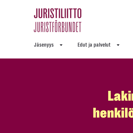
Skip
to
the
content
Jäsenyys
Edut ja palvelut
Laki
henkilö