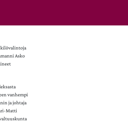
kilövalintoja
aamanni Asko
mineet
deksasta
kseen vanhempi
in ja johtaja
ari-Matti
 valtuuskunta