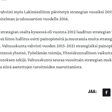
ahvisti myös Lakimiesliiton päivitetyn strategian vuosiksi 201
telman ja talousarvion vuodelle 2016.
strategian osalta kyseessä oli vuonna 2012 laaditun strategian v
ä liiton hallitus esitti painopisteitä ja muutamia muita strateg
 Valtuuskunta vahvisti vuoden 2015-2021 strategisiksi painopi
entensä yhteisö, Työelämän toimija, Yhteiskunnallinen vaikutt
uutoksen tekijä. Valtuuskunta seuraa vuosittain strategian muk
a siinä asetettujen tavoitteiden saavuttamista.
JAA: