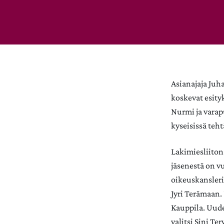
Asianajaja Juh
koskevat esity
Nurmi ja varap
kyseisissä teh
Lakimiesliiton
jäsenestä on v
oikeuskansleri
Jyri Terämaan.
Kauppila. Uude
valitsi Sini Te