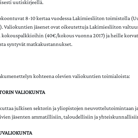
isesti uutiskirjeellä.
kokoontuvat 8-10 kertaa vuodessa Lakimiesliiton toimistolla 
i). Valiokuntien jäsenet ovat oikeutettuja Lakimiesliiton valt
 kokouspalkkioihin (40€/kokous vuonna 2017) ja heille korva
ta syntyvät matkakustannukset.
 hakumenettelyn kohteena olevien valiokuntien toimialoista:
KTORIN VALIOKUNTA
uttaa julkisen sektorin ja yliopistojen neuvottelutoimintaan ja
ivien jäsenten ammatillisiin, taloudellisiin ja yhteiskunnallisii
UVALIOKUNTA