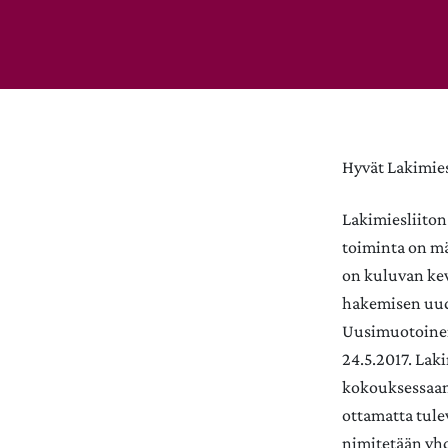
Hyvät Lakimies
Lakimiesliiton
toiminta on mä
on kuluvan kev
hakemisen uud
Uusimuotoinen 
24.5.2017. Laki
kokouksessaan.
ottamatta tule
nimitetään yhd