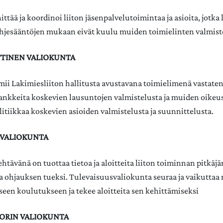
ttää ja koordinoi liiton jäsenpalvelutoimintaa ja asioita, jotka 
ohjesääntöjen mukaan eivät kuulu muiden toimielinten valmiste
TTINEN VALIOKUNTA
mii Lakimiesliiton hallitusta avustavana toimielimenä vastate
nkkeita koskevien lausuntojen valmistelusta ja muiden oikeus
itiikkaa koskevien asioiden valmistelusta ja suunnittelusta.​
SVALIOKUNTA
htävänä on tuottaa tietoa ja aloitteita liiton toiminnan pitkäj
a ohjauksen tueksi.​ Tulevaisuusvaliokunta seuraa ja vaikuttaa
iseen koulutukseen ja tekee aloitteita sen kehittämiseksi
TORIN VALIOKUNTA