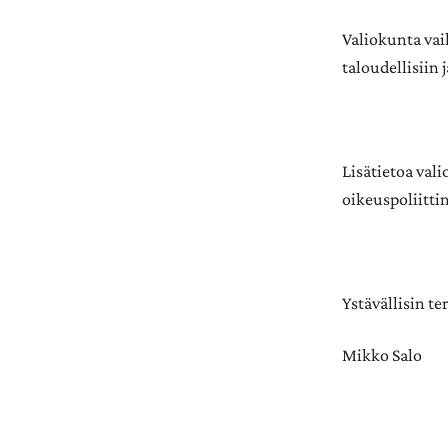
Valiokunta vai
taloudellisiin 
Lisätietoa vali
oikeuspoliittin
Ystävällisin te
Mikko Salo