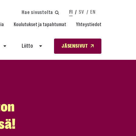
FI
SV
EN
Hae sivustolta
ia
Koulutukset ja tapahtumat
Yhteystiedot
Liitto
JÄSENSIVUT
ton
sä!