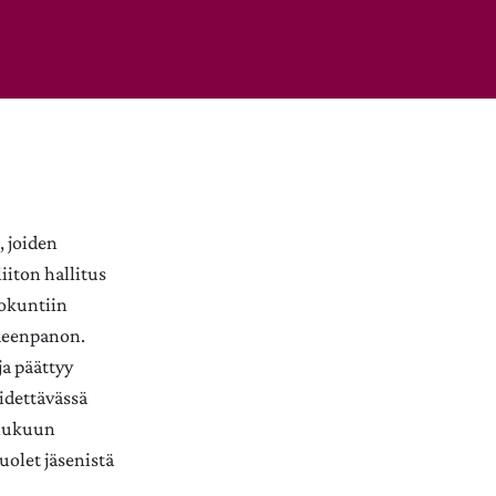
, joiden
iiton hallitus
iokuntiin
imeenpanon.
a päättyy
pidettävässä
 lukuun
uolet jäsenistä