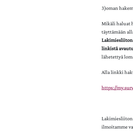
3)oman hakemu
Mikäli haluat 
täyttämään all
Lakimiesliiton 
linkistä avaut
lähetettyä loma
Alla linkki h
https://my.su
Lakimiesliiton
ilmoitamme val