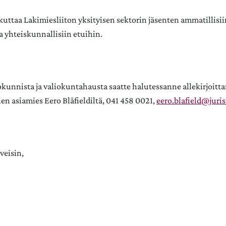
kuttaa Lakimiesliiton yksityisen sektorin jäsenten ammatillisii
ja yhteiskunnallisiin etuihin.​
okunnista ja valiokuntahausta saatte halutessanne allekirjoitta
en asiamies Eero Blåfieldiltä, 041 458 0021,
eero.blafield@jurist
rveisin,