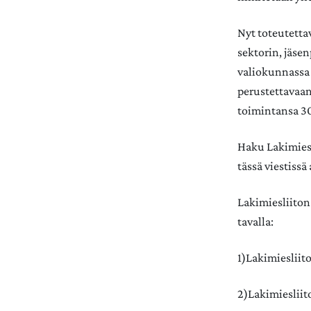
Nyt toteutetta
sektorin, jäsen
valiokunnassa 
perustettavaan
toimintansa 30
Haku Lakimiesl
tässä viestiss
Lakimiesliiton
tavalla:
1)Lakimieslii
2)Lakimieslii