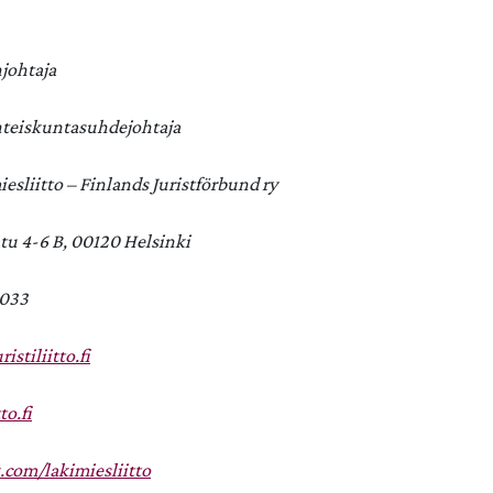
johtaja
yhteiskuntasuhdejohtaja
sliitto – Finlands Juristförbund ry
 4-6 B, 00120 Helsinki
0033
stiliitto.fi
to.fi
com/lakimiesliitto