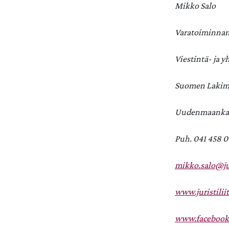
Mikko Salo
Varatoiminnan
Viestintä- ja 
Suomen Lakimie
Uudenmaankatu
Puh. 041 458 
mikko.salo@juri
www.juristiliit
www.facebook.