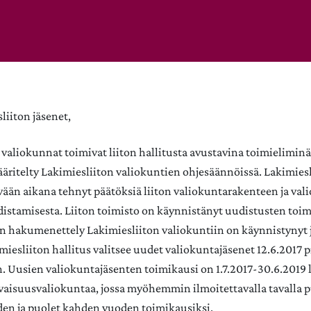
liiton jäsenet,
 valiokunnat toimivat liiton hallitusta avustavina toimieliminä
äritelty Lakimiesliiton valiokuntien ohjesäännöissä. Lakimiesl
ään aikana tehnyt päätöksiä liiton valiokuntarakenteen ja val
istamisesta. Liiton toimisto on käynnistänyt uudistusten to
hakumenettely Lakimiesliiton valiokuntiin on käynnistynyt j
miesliiton hallitus valitsee uudet valiokuntajäsenet 12.6.2017 
 Uusien valiokuntajäsenten toimikausi on 1.7.2017-30.6.2019
vaisuusvaliokuntaa, jossa myöhemmin ilmoitettavalla tavalla p
en ja puolet kahden vuoden toimikausiksi.