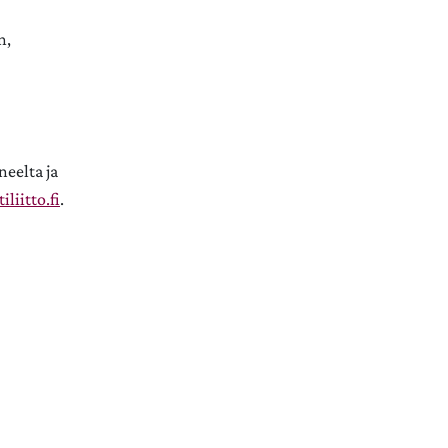
n,
neelta ja
iliitto.fi
.