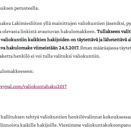
ksen perusteella.
hakea Lakimiesliiton yllä mainittujen valiokuntien jäseniksi, 
a olevasta linkistä avautuvan hakulomakkeen.
Tullakseen valit
valiokuntiin kaikkien hakijoiden on täytettävä ja lähetettävä al
uva hakulomake viimeistään 24.5.2017.
Ilman määräajassa täytet
ketta henkilö ei voi tulla valituksi valiokuntiin.
akulomakkeeseen:
rveypal.com/valiokuntahaku2017
 hallituksen tehtyä valiokuntien henkilövalinnat kokouksessa
innoista kaikille hakijoille. Viestimme valiokuntakokoonpano