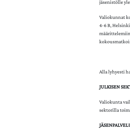
jäsenistölle yle
​Valiokunnat 
4-6 B, Helsink
määrittelemiin
kokousmatkois
​Alla lyhyesti
JULKISEN SE
Valiokunta vaik
sektorilla toim
JÄSENPALVEL