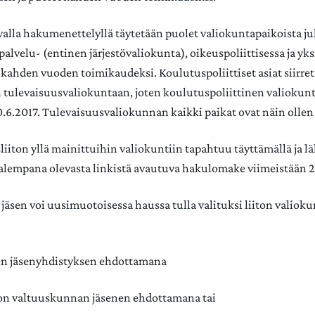
valla hakumenettelyllä täytetään puolet valiokuntapaikoista ju
palvelu- (entinen järjestövaliokunta), oikeuspoliittisessa ja yks
kahden vuoden toimikaudeksi. Koulutuspoliittiset asiat siirre
 tulevaisuusvaliokuntaan, joten koulutuspoliittinen valiokunt
.6.2017. Tulevaisuusvaliokunnan kaikki paikat ovat näin ollen
iiton yllä mainittuihin valiokuntiin tapahtuu täyttämällä ja l
ä alempana olevasta linkistä avautuva hakulomake viimeistään 2
 jäsen voi uusimuotoisessa haussa tulla valituksi liiton valioku
ton jäsenyhdistyksen ehdottamana
ton valtuuskunnan jäsenen ehdottamana tai