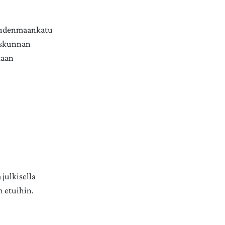
(Uudenmaankatu
uuskunnan
taan
 julkisella
n etuihin.