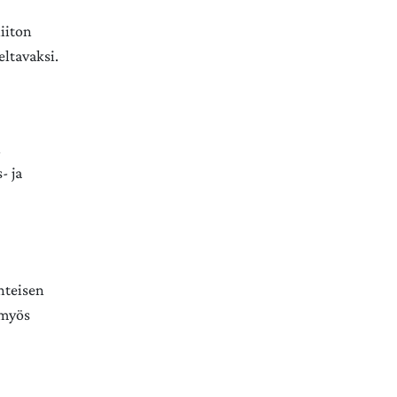
liiton
ltavaksi.​
n
- ja
änteisen
 myös