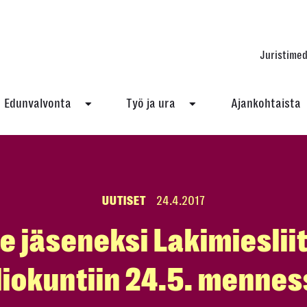
Juristimed
Edunvalvonta
Työ ja ura
Ajankohtaista
UUTISET
24.4.2017
e jäseneksi Lakimieslii
liokuntiin 24.5. mennes