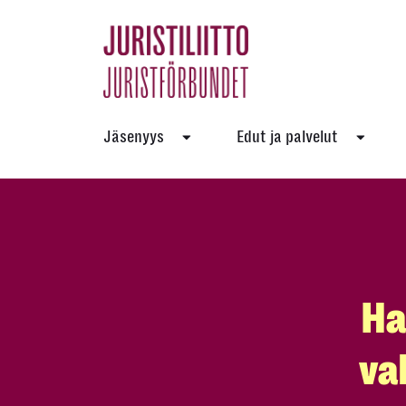
Skip
to
the
content
Jäsenyys
Edut ja palvelut
Ha
va