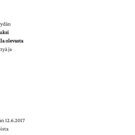
pyydän
uksi
la olevasta
tyä ja
an 12.6.2017
ista