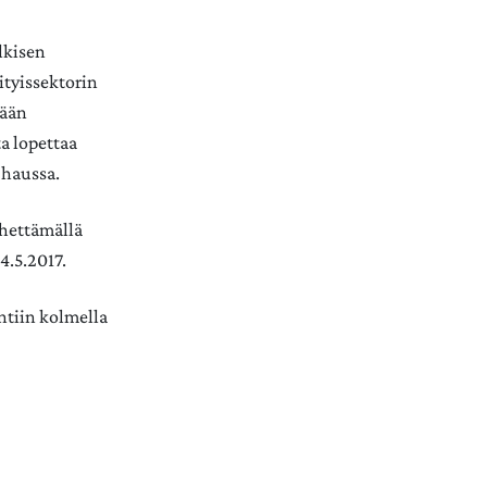
lkisen
ityissektorin
tään
a lopettaa
 haussa.
ähettämällä
4.5.2017.
ntiin kolmella