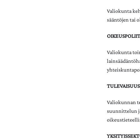
Valiokunta kehi
sääntöjen tai 
OIKEUSPOLII
Valiokunta toi
lainsäädäntöha
yhteiskuntapol
TULEVAISUU
Valiokunnan te
suunnittelun j
oikeustieteell
YKSITYISSEK