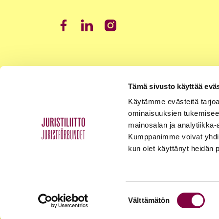
Tämä sivusto käyttää eväs
Käytämme evästeitä tarjoa
ominaisuuksien tukemisee
mainosalan ja analytiikka-
Kumppanimme voivat yhdistää 
kun olet käyttänyt heidän 
Suostumuksen
Välttämätön
Tietosuojaseloste
Palaute
Yhteystiedot
valinta