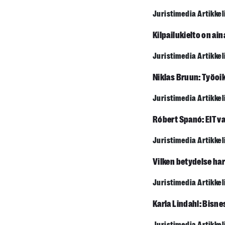
Juristimedia Artikkel
Kilpailukielto on ain
Juristimedia Artikkel
Niklas Bruun: Työoi
Juristimedia Artikkel
Róbert Spanó: EIT va
Juristimedia Artikkel
Vilken betydelse ha
Juristimedia Artikkel
Karla Lindahl: Bisnes