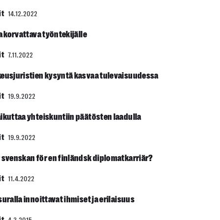
it
14.12.2022
a korvattava työntekijälle
it
7.11.2022
keus­juristien kysyntä kasvaa tulevaisuudessa
it
19.9.2022
ikuttaa yhteis­kuntiin päätösten laadulla
it
19.9.2022
r svenskan för en finländsk diplomatkarriär?
it
11.4.2022
uralla innoittavat ihmiset ja erilaisuus