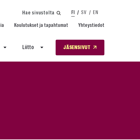
FI
SV
EN
Hae sivustolta
ia
Koulutukset ja tapahtumat
Yhteystiedot
Liitto
JÄSENSIVUT