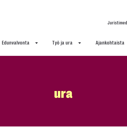
Juristimed
Edunvalvonta
Työ ja ura
Ajankohtaista
ura