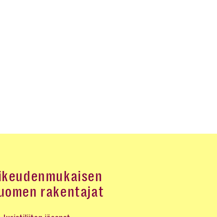
ikeudenmukaisen
uomen rakentajat