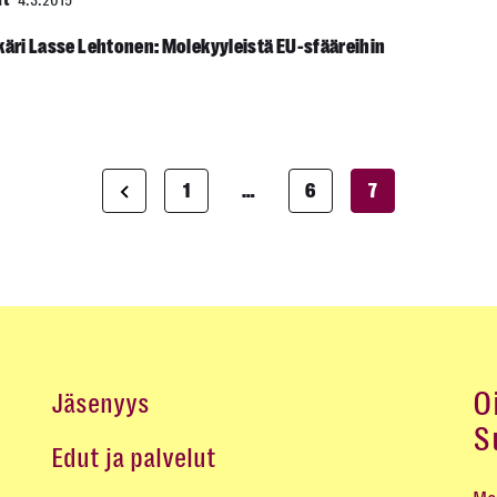
it
4.3.2015
äkäri Lasse Lehtonen: Molekyyleistä EU-sfääreihin
1
…
6
7
Artikkelien
sivutus
O
Jäsenyys
S
Edut ja palvelut