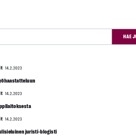
HAE J
it
14.2.2023
työhaastatteluun
it
14.2.2023
oppilaitoksesta
it
14.2.2023
lisieluinen juristi-blogisti