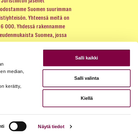
Juristiliiton jäsenet
odostamme Suomen suurimman
istiyhteisön. Yhteensä meitä on
 16 000. Yhdessä rakennamme
keudenmukaista Suomea, jossa
eus kuuluu kaikille.
Salli kaikki
LIITY JÄSENEKSI
an
sen median,
Salli valinta
JÄSENSIVUT
on kerätty,
Kiellä
ti
Näytä tiedot
© 2026