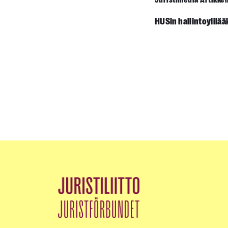
Juristimedia Artikkel
HUSin hallintoylilä