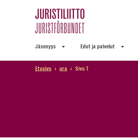
Skip
to
the
content
Jäsenyys
Edut ja palvelut
Etusivu
›
ura
›
Sivu 7