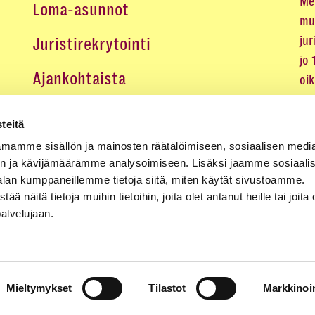
Me 
Loma-asunnot
mu
jur
Juristirekrytointi
jo
Ajankohtaista
oi
oik
Medialle
teitä
Koulutukset ja tapahtumat
mamme sisällön ja mainosten räätälöimiseen, sosiaalisen medi
n ja kävijämäärämme analysoimiseen. Lisäksi jaamme sosiaali
Yhteystiedot
alan kumppaneillemme tietoja siitä, miten käytät sivustoamme.
näitä tietoja muihin tietoihin, joita olet antanut heille tai joita 
palvelujaan.
Mieltymykset
Tilastot
Markkinoin