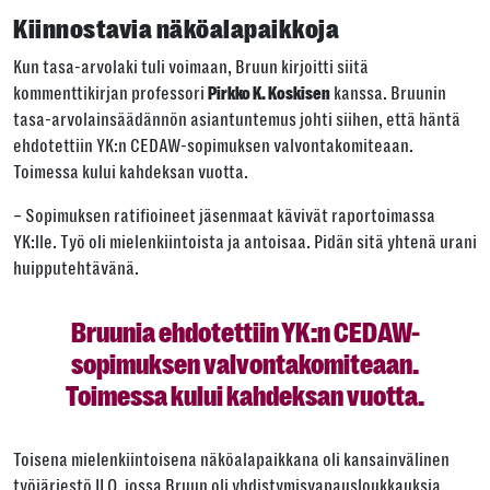
Kiinnostavia näköalapaikkoja
Kun tasa-arvolaki tuli voimaan, Bruun kirjoitti siitä
kommenttikirjan professori
kanssa. Bruunin
Pirkko K. Koskisen
tasa-arvolainsäädännön asiantuntemus johti siihen, että häntä
ehdotettiin YK:n CEDAW-sopimuksen valvontakomiteaan.
Toimessa kului kahdeksan vuotta.
– Sopimuksen ratifioineet jäsenmaat kävivät raportoimassa
YK:lle. Työ oli mielenkiintoista ja antoisaa. Pidän sitä yhtenä urani
huipputehtävänä.
Bruunia ehdotettiin YK:n CEDAW-
sopimuksen valvontakomiteaan.
Toimessa kului kahdeksan vuotta.
Toisena mielenkiintoisena näköalapaikkana oli kansainvälinen
työjärjestö ILO, jossa Bruun oli yhdistymisvapausloukkauksia