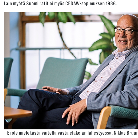
Lain myötä Suomi ratifioi myös CEDAW-sopimuksen 1986.
– Ei ole mielekästä väitellä vasta eläkeiän lähestyessä, Niklas Bruu