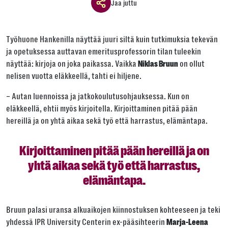
Jaa juttu
Jaa ikkuna
Työhuone Hankenilla näyttää juuri siltä kuin tutkimuksia tekevän
Jaa tämä linkki seuraavilla tavoilla
ja opetuksessa auttavan emeritusprofessorin tilan tuleekin
näyttää: kirjoja on joka paikassa. Vaikka
on ollut
Niklas Bruun
nelisen vuotta eläkkeellä, tahti ei hiljene.
– Autan luennoissa ja jatkokoulutusohjauksessa. Kun on
Tai kopioi linkki
eläkkeellä, ehtii myös kirjoitella. Kirjoittaminen pitää pään
hereillä ja on yhtä aikaa sekä työ että harrastus, elämäntapa.
Kopioi
Kirjoittaminen pitää pään hereillä ja on
yhtä aikaa sekä työ että harrastus,
elämäntapa.
Bruun palasi uransa alkuaikojen kiinnostuksen kohteeseen ja teki
yhdessä IPR University Centerin ex-pääsihteerin
Marja-Leena