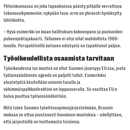
Yhteiskunnassa on joka tapauksessa päästy pitkälle verrattuna
takavuosikymmeniin: nykyään tasa-arvo on yleisesti hyväksytty
lähtökohta.
– Hyvä esimerkki on maan hallituksen kokoonpano ja puolueiden
puheenjohtajakaarti. Tällainen ei olisi ollut mahdollista 1980-
luvulla. Perspektiivillä katsoen edistystä on tapahtunut paljon.
Työoikeudellista osaamista tarvitaan
Työoikeudessa iso muutos on ollut Suomen jäsenyys EU:ssa, josta
työlainsäädännön agenda on paljolti tullut. Esimerkiksi
alustatyötä käsitellään unionin tasolla ja
vähimmäispalkkadirektiivi on loppusuoralla. Se osoittaa EU:n
halua puuttua työlainsäädäntöön.
Mitä tulee Suomen työehtosopimusjärjestelmään, Bruunin
mukaan se ottaa joustavasti huomioon muutoksia – edellyttäen,
että järjestöillä on luottamusta toisiinsa.