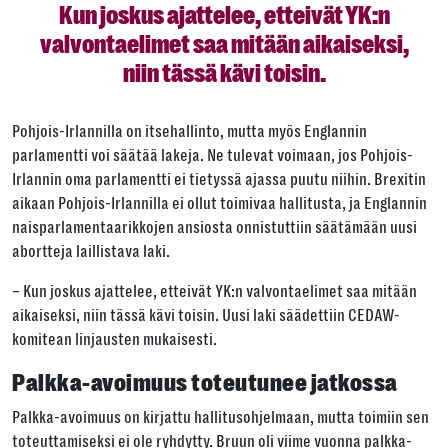
Kun joskus ajattelee, etteivät YK:n
valvontaelimet saa mitään aikaiseksi,
niin tässä kävi toisin.
Pohjois-Irlannilla on itsehallinto, mutta myös Englannin
parlamentti voi säätää lakeja. Ne tulevat voimaan, jos Pohjois-
Irlannin oma parlamentti ei tietyssä ajassa puutu niihin. Brexitin
aikaan Pohjois-Irlannilla ei ollut toimivaa hallitusta, ja Englannin
naisparlamentaarikkojen ansiosta onnistuttiin säätämään uusi
abortteja laillistava laki.
– Kun joskus ajattelee, etteivät YK:n valvontaelimet saa mitään
aikaiseksi, niin tässä kävi toisin. Uusi laki säädettiin CEDAW-
komitean linjausten mukaisesti.
Palkka-avoimuus toteutunee jatkossa
Palkka-avoimuus on kirjattu hallitusohjelmaan, mutta toimiin sen
toteuttamiseksi ei ole ryhdytty. Bruun oli viime vuonna palkka-