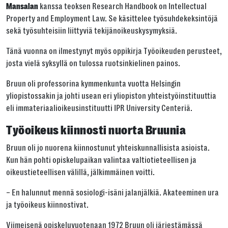
kanssa teoksen Research Handbook on Intellectual
Mansalan
Property and Employment Law. Se käsittelee työsuhdekeksintöjä
sekä työsuhteisiin liittyviä tekijänoikeuskysymyksiä.
Tänä vuonna on ilmestynyt myös oppikirja Työoikeuden perusteet,
josta vielä syksyllä on tulossa ruotsinkielinen painos.
Bruun oli professorina kymmenkunta vuotta Helsingin
yliopistossakin ja johti usean eri yliopiston yhteistyöinstituuttia
eli immateriaalioikeusinstituutti IPR University Centeriä.
Työoikeus kiinnosti nuorta Bruunia
Bruun oli jo nuorena kiinnostunut yhteiskunnallisista asioista.
Kun hän pohti opiskelupaikan valintaa valtiotieteellisen ja
oikeustieteellisen välillä, jälkimmäinen voitti.
– En halunnut mennä sosiologi-isäni jalanjälkiä. Akateeminen ura
ja työoikeus kiinnostivat.
Viimeisenä opiskeluvuotenaan 1972 Bruun oli järjestämässä