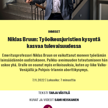
IHMISET
Niklas Bruun: Työoikeus­juristien kysyntä
kasvaa tulevaisuudessa
Emeritusprofessori Niklas Bruun on vaikuttanut moneen työelämän
lainsäädännön uudistukseen. Palkka-avoimuuden toteutumiseen hän
uskoo yhä. Uralle on osunut myös erikoisuuksia, kuten ay-liike Valko-
Venäjällä ja Pohjois-Irlannin aborttikysymys.
7.11.2022
| Lukuaika: 7 minuuttia
TEKSTI
TARJA VÄSTILÄ
KUVAT JA VIDEOT
SAMI HEISKANEN