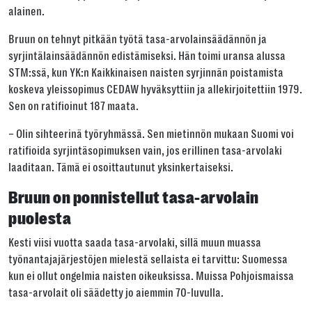
alainen.
Bruun on tehnyt pitkään työtä tasa-arvolainsäädännön ja
syrjintälainsäädännön edistämiseksi. Hän toimi uransa alussa
STM:ssä, kun YK:n Kaikkinaisen naisten syrjinnän poistamista
koskeva yleissopimus CEDAW hyväksyttiin ja allekirjoitettiin 1979.
Sen on ratifioinut 187 maata.
– Olin sihteerinä työryhmässä. Sen mietinnön mukaan Suomi voi
ratifioida syrjintäsopimuksen vain, jos erillinen tasa-arvolaki
laaditaan. Tämä ei osoittautunut yksinkertaiseksi.
Bruun on ponnistellut tasa-arvolain
puolesta
Kesti viisi vuotta saada tasa-arvolaki, sillä muun muassa
työnantajajärjestöjen mielestä sellaista ei tarvittu: Suomessa
kun ei ollut ongelmia naisten oikeuksissa. Muissa Pohjoismaissa
tasa-arvolait oli säädetty jo aiemmin 70-luvulla.