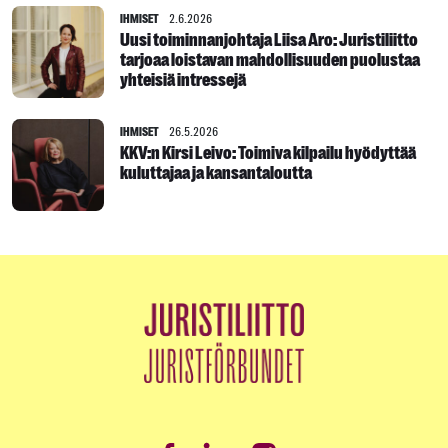
IHMISET
2.6.2026
Uusi toiminnanjohtaja Liisa Aro: Juristiliitto
tarjoaa loistavan mahdollisuuden puolustaa
yhteisiä intressejä
IHMISET
26.5.2026
KKV:n Kirsi Leivo: Toimiva kilpailu hyödyttää
kuluttajaa ja kansantaloutta