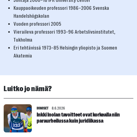
Johtaja 2000–18 IPR University Center
Kauppaoikeuden professori 1986–2006 Svenska
Handelshögskolan
Vuoden professori 2005
Vieraileva professori 1993–96 Arbetslivsinstitutet,
Tukholma
Eri tehtävissä 1973–85 Helsingin yliopisto ja Suomen
Akatemia
Luitko jo nämä?
IHMISET
8.6.2026
Inkki Inolan tavoitteet ovat korkealla niin
paraurheilussa kuin juridiikassa