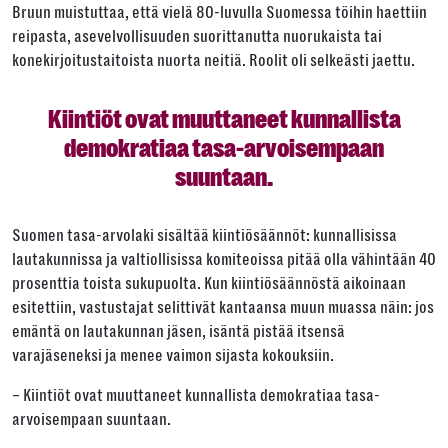
Bruun muistuttaa, että vielä 80-luvulla Suomessa töihin haettiin
reipasta, asevelvollisuuden suorittanutta nuorukaista tai
konekirjoitustaitoista nuorta neitiä. Roolit oli selkeästi jaettu.
Kiintiöt ovat muuttaneet kunnallista
demokratiaa tasa-arvoisempaan
suuntaan.
Suomen tasa-arvolaki sisältää kiintiösäännöt: kunnallisissa
lautakunnissa ja valtiollisissa komiteoissa pitää olla vähintään 40
prosenttia toista sukupuolta. Kun kiintiösäännöstä aikoinaan
esitettiin, vastustajat selittivät kantaansa muun muassa näin: jos
emäntä on lautakunnan jäsen, isäntä pistää itsensä
varajäseneksi ja menee vaimon sijasta kokouksiin.
– Kiintiöt ovat muuttaneet kunnallista demokratiaa tasa-
arvoisempaan suuntaan.