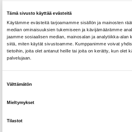
Lisäksi Bruunin mukaan valtakunnansovittelijan instituutiota
pitäisi vahvistaa. Hoitoalan tapaisia isoja riitoja sovittelemassa
Tämä sivusto käyttää evästeitä
on liian kevyt organisaatio.
Käytämme evästeitä tarjoamamme sisällön ja mainosten räät
– En olisi yllättynyt, jos seuraavassa hallitusohjelmassa olisi
median ominaisuuksien tukemiseen ja kävijämäärämme anal
kirjaus valtakunnansovitteluinstituution kehittämisestä. Tarve on
jaamme sosiaalisen median, mainosalan ja analytiikka-alan 
aika ilmeinen.
siitä, miten käytät sivustoamme. Kumppanimme voivat yhdistä
tietoihin, joita olet antanut heille tai joita on kerätty, kun olet
Oikeusvaltion puolesta
palvelujaan.
Lakimiesliitto myönsi syyskuussa Bruunille Oikeus ja kohtuus -
palkinnon
, jonka tarkoituksena on korostaa korkealaatuisen
Suostumuksen
oikeudenhoidon ja oikeusvaltion merkitystä yhteiskunnassa.
Välttämätön
valinta
Palkintoperusteluissa kiitellään Bruunin poikkeuksellisen
ansiokasta uraa työoikeudellisten kysymysten parissa.
Mieltymykset
– On hyvä, että Lakimiesliitto pitää työoikeutta sekä
oikeusvaltioasiaa esillä. Tässä juristeilla on avainrooli, ja
ponnisteluja oikeusvaltion puolesta pitäisi entisestään lisätä.
Tilastot
Niklas Bruunin vinkki juristin polulle