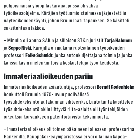
pohjoismaisia ylioppilaskäräjiä, joissa oli vahva
työoikeusohjelma. Käräjien työtuomioistuimessa järjestettiin
näyteoikeudenkäynti, johon Bruun laati tapauksen. Se käsitteli
suksitehtaan lakkoa.
– Minulla oli apuna SAK:n ja silloisen STK:n juristit
Tarja Halonen
ja
. Käräjillä oli mukana ruotsalainen työoikeuden
Seppo Riski
professori
, jonka autonkuljettajana toimin ja jonka
Folke Schmidt
kanssa kävin mielenkiintoisia keskusteluja työoikeudesta.
Immateriaalioikeuden pariin
Immateriaalioikeuden asiantuntija, professori
Berndt Godenhielm
houkutteli Bruunia 1970-luvun puolivälissä
työsuhdekeksintölautakunnan sihteeriksi. Lautakunta käsittelee
työsuhdekeksintölakiin liittyviä riita-asioita eli työntekijöiden
oikeuksia korvaukseen patentoitavista keksinnöistä.
– Immateriaalioikeus oli toinen pääaineeni ollessani professorina
Hankenilla. Kauppakorkeaympäristössä ei voi olla liian kapea-