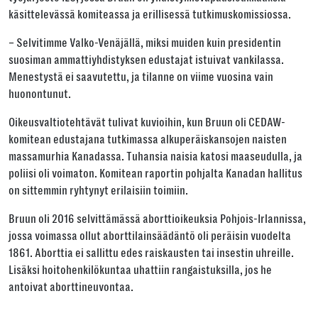
käsittelevässä komiteassa ja erillisessä tutkimuskomissiossa.
– Selvitimme Valko-Venäjällä, miksi muiden kuin presidentin
suosiman ammattiyhdistyksen edustajat istuivat vankilassa.
Menestystä ei saavutettu, ja tilanne on viime vuosina vain
huonontunut.
Oikeusvaltiotehtävät tulivat kuvioihin, kun Bruun oli CEDAW-
komitean edustajana tutkimassa alkuperäiskansojen naisten
massamurhia Kanadassa. Tuhansia naisia katosi maaseudulla, ja
poliisi oli voimaton. Komitean raportin pohjalta Kanadan hallitus
on sittemmin ryhtynyt erilaisiin toimiin.
Bruun oli 2016 selvittämässä aborttioikeuksia Pohjois-Irlannissa,
jossa voimassa ollut aborttilainsäädäntö oli peräisin vuodelta
1861. Aborttia ei sallittu edes raiskausten tai insestin uhreille.
Lisäksi hoitohenkilökuntaa uhattiin rangaistuksilla, jos he
antoivat aborttineuvontaa.