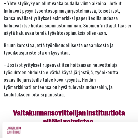
– Yhteistyökyky on ollut vaakalaudalla viime aikoina. Jotkut
haluavat pysyä työehtosopimusjärjestelmässä, toiset isot,
kansainväliset yritykset esimerkiksi paperiteollisuudessa
haluavat itse hoitaa sopimustoiminnan. Suomen Yrittäjät taas ei
näytä haluavan tehdä työehtosopimuksia ollenkaan.
Bruun korostaa, että työoikeudellisesta osaamisesta ja
työoikeusjuristeista on kysyntää.
– Jos isot yritykset rupeavat itse hoitamaan neuvotteluja
työsuhteen ehdoista eivätkä käytä järjestöjä, työoikeutta
osaaville juristeille tulee kova kysyntä. Heidän
työmarkkinatilanteensa on hyvä tulevaisuudessakin, ja
koulutukseen pitäisi panostaa.
Valtakunnansovittelijan instituutiota
pitäisi vahvistaa.