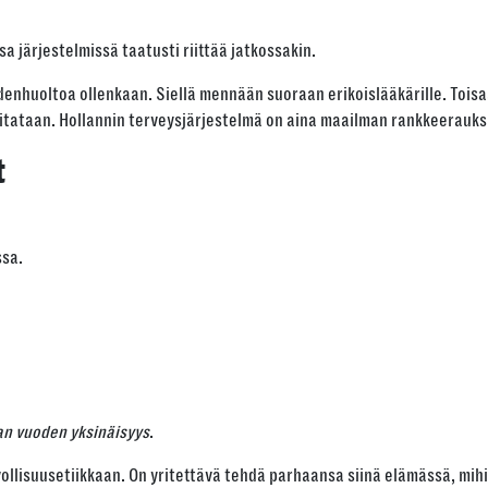
a järjestelmissä taatusti riittää jatkossakin.
denhuoltoa ollenkaan. Siellä mennään suoraan erikoislääkärille. Toisa
itataan. Hollannin terveysjärjestelmä on aina maailman rankkeerauksis
t
ssa.
n vuoden yksinäisyys
.
llisuusetiikkaan. On yritettävä tehdä parhaansa siinä elämässä, mihi