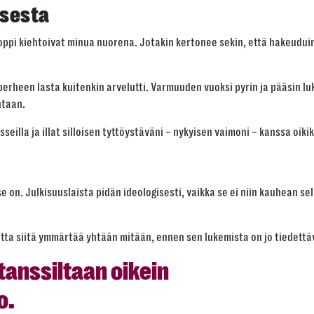
isesta
Kopioi
-oppi kiehtoivat minua nuorena. Jotakin kertonee sekin, että hakeudui
erheen lasta kuitenkin arvelutti. Varmuuden vuoksi pyrin ja pääsin l
ntaan.
sseilla ja illat silloisen tyttöystäväni – nykyisen vaimoni – kanssa oiki
se on. Julkisuuslaista pidän ideologisesti, vaikka se ei niin kauhean s
otta siitä ymmärtää yhtään mitään, ennen sen lukemista on jo tiedettä
tanssiltaan oikein
o.