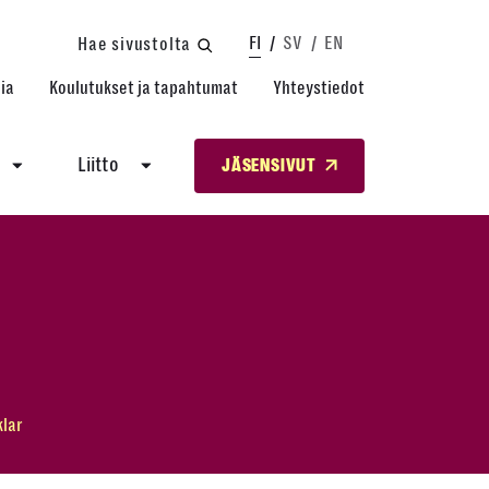
FI
SV
EN
Hae sivustolta
ia
Koulutukset ja tapahtumat
Yhteystiedot
Liitto
JÄSENSIVUT
klar