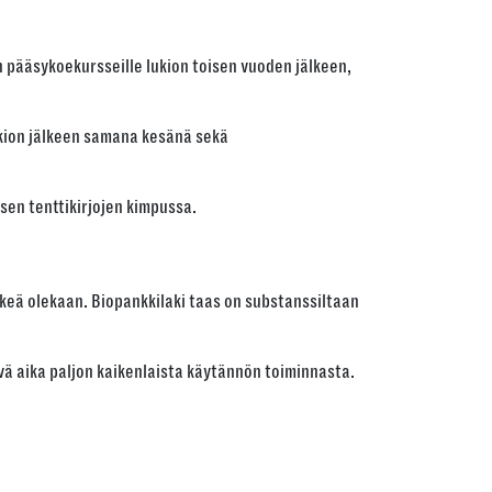
n pääsykoekursseille lukion toisen vuoden jälkeen,
ukion jälkeen samana kesänä sekä
ksen tenttikirjojen kimpussa.
elkeä olekaan. Biopankkilaki taas on substanssiltaan
vä aika paljon kaikenlaista käytännön toiminnasta.