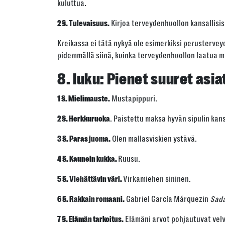
kuluttua.
Kirjoa terveydenhuollon kansallisiss
2 §. Tulevaisuus.
Kreikassa ei tätä nykyä ole esimerkiksi perustervey
pidemmällä siinä, kuinka terveydenhuollon laatua m
8. luku:
Pienet suuret asia
Mustapippuri.
1 §. Mielimauste.
. Paistettu maksa hyvän sipulin kan
2 §. Herkkuruoka
Olen mallasviskien ystävä.
3 §. Paras juoma.
Ruusu.
4 §. Kaunein kukka.
Virkamiehen sininen.
5 §. Viehättävin väri.
Gabriel García Márquezin
Sada
6 §. Rakkain romaani.
Elämäni arvot pohjautuvat velvo
7 §. Elämän tarkoitus.