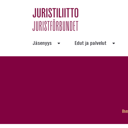
Skip
to
the
content
Jäsenyys
Edut ja palvelut
Ihm