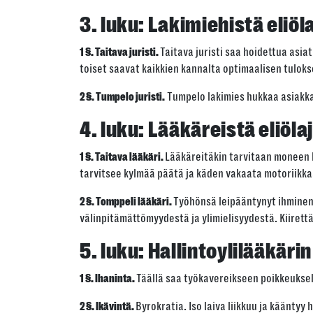
3. luku:
Lakimiehistä eliöl
Taitava juristi saa hoidettua asi
1 §. Taitava juristi.
toiset saavat kaikkien kannalta optimaalisen tulok
Tumpelo lakimies hukkaa asiakka
2 §. Tumpelo juristi.
4. luku:
Lääkäreistä eliöla
Lääkäreitäkin tarvitaan moneen l
1 §. Taitava lääkäri.
tarvitsee kylmää päätä ja käden vakaata motoriikka
Työhönsä leipääntynyt ihminen o
2 §. Tomppeli lääkäri.
välinpitämättömyydestä ja ylimielisyydestä. Kiirett
5. luku:
Hallintoylilääkäri
Täällä saa työkavereikseen poikkeuksell
1 §. Ihaninta.
Byrokratia. Iso laiva liikkuu ja kääntyy h
2 §. Ikävintä.