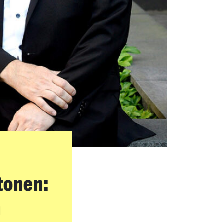
htonen:
n