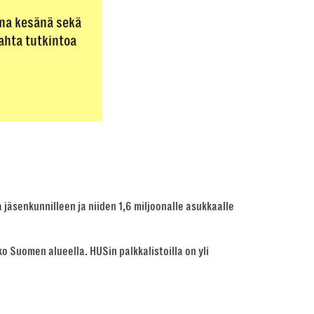
ana kesänä sekä
kahta tutkintoa
äsenkunnilleen ja niiden 1,6 miljoonalle asukkaalle
o Suomen alueella. HUSin palkkalistoilla on yli