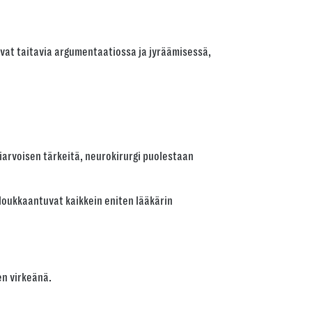
ovat taitavia argumentaatiossa ja jyräämisessä,
iarvoisen tärkeitä, neurokirurgi puolestaan
 loukkaantuvat kaikkein eniten lääkärin
en virkeänä.