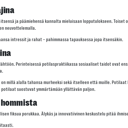
ajina
at itsensä ja päämiehensä kannalta mieluisaan lopputulokseen. Toiset 
sen neuvottelemalla.
ansa intressit ja rahat – pahimmassa tapauksessa jopa itsensäkin.
jina
ähtöön. Perinteisessä potilaspraktiikassa sosiaaliset taidot ovat ens
a.
n millä alalla tahansa murheeksi sekä itselleen että muille. Potilaat
ä potilaat suostuvat ymmärtämään yllättävän paljon.
n hommista
isen fiksua porukkaa. Älykäs ja innovatiivinen keskustelu pitää ihmis
itaasti.