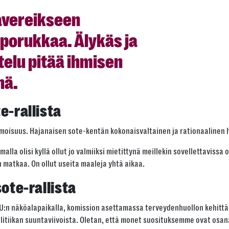
avereikseen
 porukkaa. Älykäs ja
telu pitää ihmisen
nä.
e-rallista
isuus. Hajanaisen sote-kentän kokonaisvaltainen ja rationaalinen h
la olisi kyllä ollut jo valmiiksi mietittynä meillekin sovellettavissa o
 matkaa. On ollut useita maaleja yhtä aikaa.
ote-rallista
EU:n näköalapaikalla, komission asettamassa terveydenhuollon kehitt
itiikan suuntaviivoista. Oletan, että monet suosituksemme ovat osan