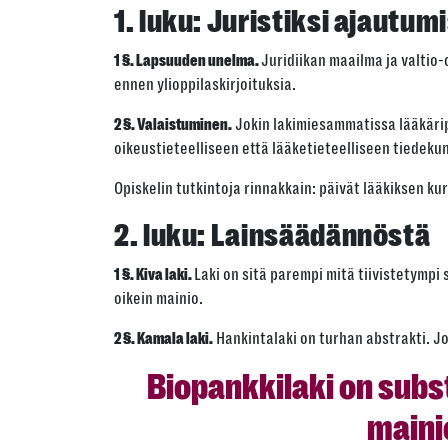
1. luku:
Juristiksi ajautum
Juridiikan maailma ja valtio
1 §. Lapsuuden unelma.
ennen ylioppilaskirjoituksia.
Jokin lakimiesammatissa lääkärip
2 §. Valaistuminen.
oikeustieteelliseen että lääketieteelliseen tiedeku
Opiskelin tutkintoja rinnakkain: päivät lääkiksen kur
2. luku:
Lainsäädännöstä
Laki on sitä parempi mitä tiivistetympi 
1 §. Kiva laki.
oikein mainio.
Hankintalaki on turhan abstrakti. J
2 §. Kamala laki.
Biopankkilaki on subs
maini