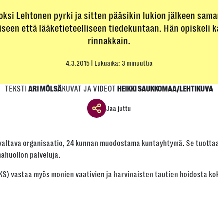
si Lehtonen pyrki ja sitten pääsikin lukion jälkeen sam
iseen että lääketieteelliseen tiedekuntaan. Hän opiskeli 
rinnakkain.
4.3.2015
| Lukuaika: 3 minuuttia
TEKSTI
KUVAT JA VIDEOT
ARI MÖLSÄ
HEIKKI SAUKKOMAA/LEHTIKUVA
Jaa juttu
Jaa ikkuna
valtava organisaatio, 24 kunnan muodostama kuntayhtymä. Se tuottaa j
Jaa tämä linkki seuraavilla tavoilla
ahuollon palveluja.
KS) vastaa myös monien vaativien ja harvinaisten tautien hoidosta kok
Tai kopioi linkki