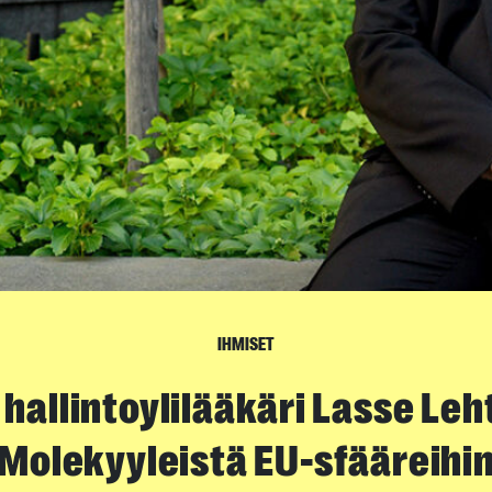
IHMISET
hallintoylilääkäri Lasse Le
Molekyyleistä EU-sfääreihi