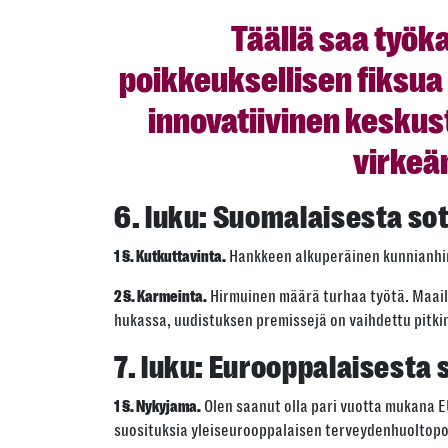
Täällä saa työk
poikkeuksellisen fiksua
innovatiivinen keskus
virkeä
6. luku:
Suomalaisesta sot
Hankkeen alkuperäinen kunnianhimo
1 §. Kutkuttavinta.
Hirmuinen määrä turhaa työtä. Maailmal
2 §. Karmeinta.
hukassa, uudistuksen premissejä on vaihdettu pitkin
7. luku:
Eurooppalaisesta s
Olen saanut olla pari vuotta mukana 
1 §. Nykyjama.
suosituksia yleiseurooppalaisen terveydenhuoltopol