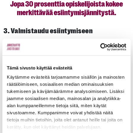
Jopa 30 prosenttia opiskelijoista kokee
merkittävää esiintymis­jännitystä.
3. Valmistaudu esiintymiseen
Nuku ja syö hyvin ennen esitystä. Tutkimusten mukaan raskas
liikunta edellisenä päivänä vähentää jännitystä. Juuri ennen
esiintymistä voi rentoutua erilaisten hengitysharjoitusten avulla.
Esiintymistilanteessa kannattaa hidastaa puhetta, sillä se auttaa
Tämä sivusto käyttää evästeitä
hengittämään tasaisesti.
Käytämme evästeitä tarjoamamme sisällön ja mainosten
4. Harjoittele esiintymistä
räätälöimiseen, sosiaalisen median ominaisuuksien
tukemiseen ja kävijämäärämme analysoimiseen. Lisäksi
Altistusharjoittelu auttaa pääsemään yli jännityksestä.
jaamme sosiaalisen median, mainosalan ja analytiikka-
Esiintymistä voi harjoitella vaikkapa ystävien edessä, ja joissakin
alan kumppaneillemme tietoja siitä, miten käytät
yliopistoissa on tarjolla esiintymiseen liittyviä kursseja.
sivustoamme. Kumppanimme voivat yhdistää näitä
5. Mistä saa apua, jos jännitys haittaa
tietoja muihin tietoihin, joita olet antanut heille tai joita on
kerätty, kun olet käyttänyt heidän palvelujaan.
opintoja?