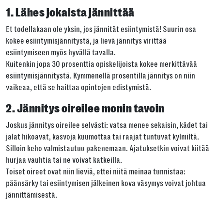
1. Lähes jokaista jännittää
Jaa tämä linkki seuraavilla tavoilla
Et todellakaan ole yksin, jos jännität esiintymistä! Suurin osa
kokee esiintymisjännitystä, ja lievä jännitys virittää
esiintymiseen myös hyvällä tavalla.
Kuitenkin jopa 30 prosenttia opiskelijoista kokee merkittävää
Tai kopioi linkki
esiintymisjännitystä. Kym­menellä prosentilla jännitys on niin
vaikeaa, että se haittaa opintojen edistymistä.
Kopioi
2. Jännitys oireilee monin tavoin
Joskus jännitys oireilee selvästi: vatsa menee sekaisin, kädet tai
jalat hikoavat, kasvoja kuumottaa tai raajat tuntuvat kylmiltä.
Silloin keho valmistautuu pakenemaan. Ajatuksetkin voivat kiitää
hurjaa vauhtia tai ne voivat katkeilla.
Toiset oireet ovat niin lieviä, ettei niitä meinaa tunnistaa:
päänsärky tai esiintymisen jälkeinen kova väsymys voivat johtua
jännittämisestä.