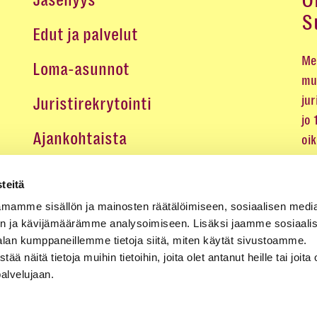
O
Jäsenyys
S
Edut ja palvelut
Me 
Loma-asunnot
mu
jur
Juristirekrytointi
jo
Ajankohtaista
oi
oik
Medialle
teitä
Koulutukset ja tapahtumat
mamme sisällön ja mainosten räätälöimiseen, sosiaalisen medi
n ja kävijämäärämme analysoimiseen. Lisäksi jaamme sosiaali
Yhteystiedot
alan kumppaneillemme tietoja siitä, miten käytät sivustoamme.
näitä tietoja muihin tietoihin, joita olet antanut heille tai joita 
palvelujaan.