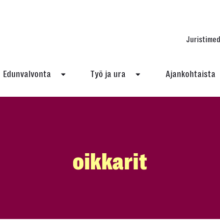
Juristimed
Edunvalvonta
Työ ja ura
Ajankohtaista
oikkarit