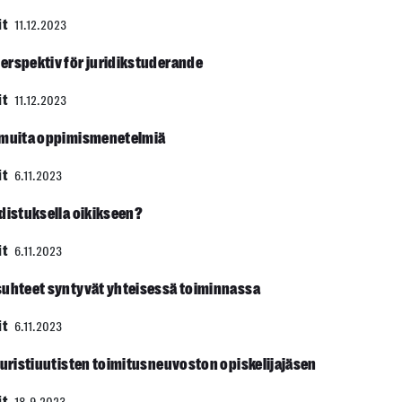
it
11.12.2023
erspektiv för juridikstuderande
it
11.12.2023
 muita oppimis­menetelmiä
it
6.11.2023
odistuksella oikikseen?
it
6.11.2023
suhteet syntyvät yhteisessä toiminnassa
it
6.11.2023
Juristiuutisten toimitus­neuvoston opiskelija­jäsen