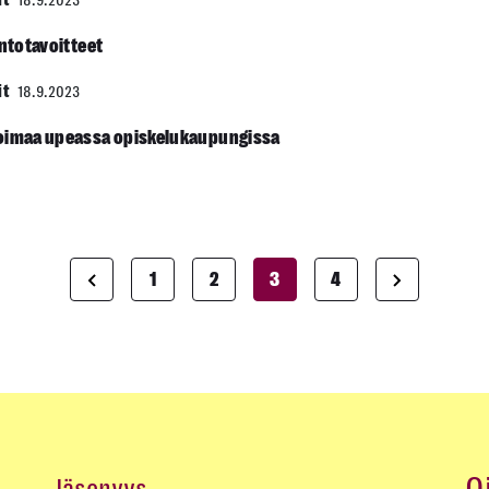
it
18.9.2023
intotavoitteet
it
18.9.2023
voimaa upeassa opiskelukaupungissa
1
2
3
4
Artikkelien
sivutus