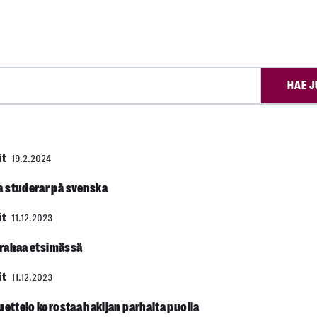
HAE J
it
19.2.2024
a studerar på svenska
it
11.12.2023
ä rahaa etsimässä
it
11.12.2023
uettelo korostaa hakijan parhaita puolia