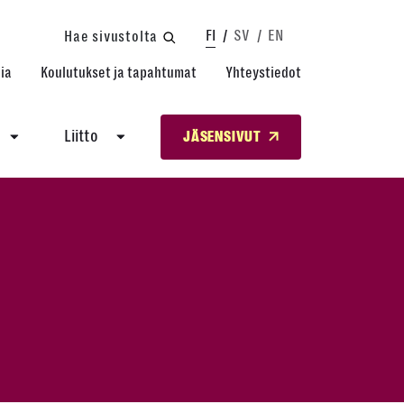
FI
SV
EN
Hae sivustolta
ia
Koulutukset ja tapahtumat
Yhteystiedot
Liitto
JÄSENSIVUT