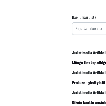
Hae julkaisuista
Juristimedia Artikkel
Många finskspråkig
Juristimedia Artikkel
Pro Iure – yksityist
Juristimedia Artikkel
Oikein koottu ansiol