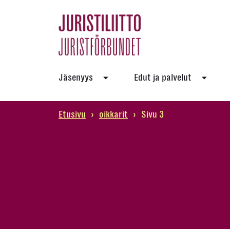
Skip
to
the
content
Jäsenyys
Edut ja palvelut
Etusivu
›
oikkarit
›
Sivu 3