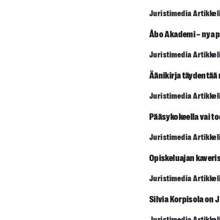
Juristimedia Artikkel
Åbo Akademi – nya p
Juristimedia Artikkel
Äänikirja täydentää
Juristimedia Artikkel
Pääsykokeella vai t
Juristimedia Artikkel
Opiskeluajan kaveri
Juristimedia Artikkel
Silvia Korpisola on 