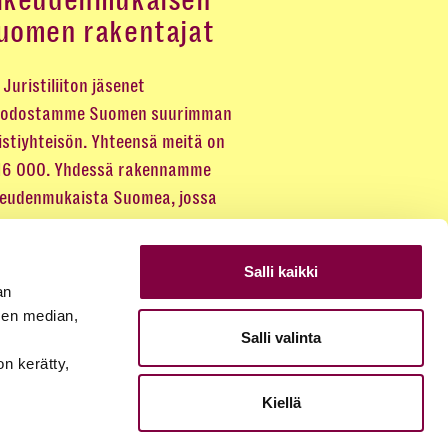
ikeudenmukaisen
uomen rakentajat
Juristiliiton jäsenet
odostamme Suomen suurimman
istiyhteisön. Yhteensä meitä on
 16 000. Yhdessä rakennamme
keudenmukaista Suomea, jossa
eus kuuluu kaikille.
Salli kaikki
LIITY JÄSENEKSI
an
sen median,
Salli valinta
JÄSENSIVUT
on kerätty,
Kiellä