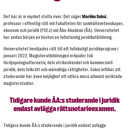
Jaa ikkuna
Det här är vi mycket stolta över. Det säger
,
Markku Suksi
Jaa tämä linkki seuraavilla tavoilla
professor i offentlig rätt vid Fakulteten för samhällsvetenskaper,
ekonomi och juridik (FSEJ) vid Åbo Akademi (ÅA). Universitetet
har sedan början av hösten en fullständig juridikutbildning.
Universitetet beviljades rätt till ett fullskaligt juridikprogram i
Tai kopioi linkki
januari 2022. Magisterutbildningen erbjuder två
fördjupningsalternativ, dels utrikeshandel och kommersiell
Kopioi
juridik, dels folkrätt och mänskliga rättigheter. Suksi inflikar att
studerande har även möjlighet att utföra mera allmänt inriktade
magisterstudier.
Tidigare kunde ÅA:s studerande i juridik
endast avlägga rättsnotarieexamen.
Tidigare kunde ÅA:s studerande i juridik endast avlägga