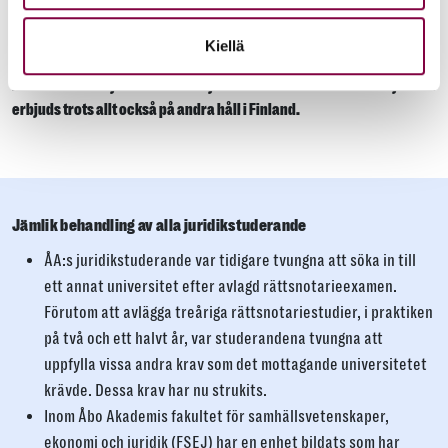
10. januari 2024 har ett stycke tagits bort från artikeln. Enligt
Kiellä
ursprungliga versionen är Åbo Akademi det enda universitetet i
Finland som erbjuder en kurs i djurrätt. Universitetskurser i djurrätt
erbjuds trots allt också på andra håll i Finland.
Jämlik behandling av alla juridikstuderande
ÅA:s juridikstuderande var tidigare tvungna att söka in till
ett annat universitet efter avlagd rättsnotarieexamen.
Förutom att avlägga treåriga rättsnotariestudier, i praktiken
på två och ett halvt år, var studerandena tvungna att
uppfylla vissa andra krav som det mottagande universitetet
krävde. Dessa krav har nu strukits.
Inom Åbo Akademis fakultet för samhällsvetenskaper,
ekonomi och juridik (FSEJ) har en enhet bildats som har