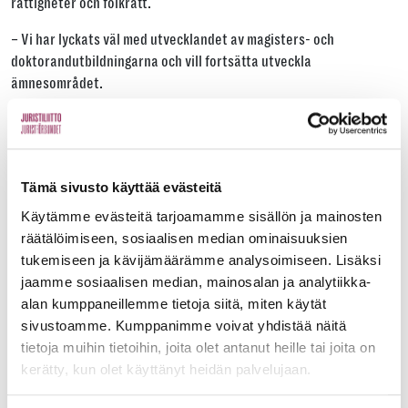
rättigheter och folkrätt.
– Vi har lyckats väl med utvecklandet av magisters- och
doktorandutbildningarna och vill fortsätta utveckla
ämnesområdet.
Universitetets juridikutbildning ska i framtiden även erbjuda
undervisning som berör den åländska rättsordningen.
Tämä sivusto käyttää evästeitä
Vi har lyckats väl med utvecklandet av
Käytämme evästeitä tarjoamamme sisällön ja mainosten
magisters- och
räätälöimiseen, sosiaalisen median ominaisuuksien
doktorandutbildningarna och vill
tukemiseen ja kävijämäärämme analysoimiseen. Lisäksi
fortsätta utveckla ämnesområdet.
jaamme sosiaalisen median, mainosalan ja analytiikka-
alan kumppaneillemme tietoja siitä, miten käytät
sivustoamme. Kumppanimme voivat yhdistää näitä
Också utrymmena för den fysiska undervisningen i juridik har bytt
tietoja muihin tietoihin, joita olet antanut heille tai joita on
adress. Tidigare hade ämnespersonalen huset Domvillan till sitt
kerätty, kun olet käyttänyt heidän palvelujaan.
förfogande.
I dagsläget är personalen uppdelad på två ställen. Somliga sitter i