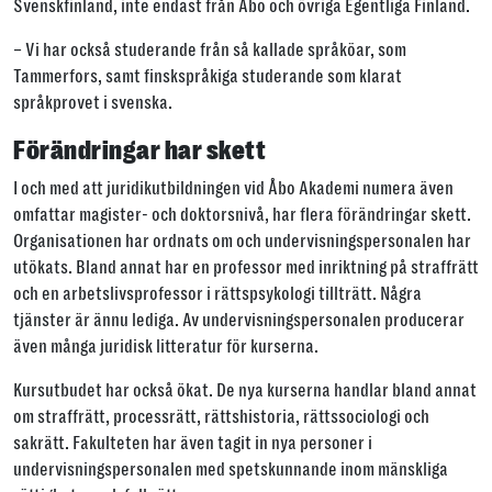
Svenskfinland, inte endast från Åbo och övriga Egentliga Finland.
– Vi har också studerande från så kallade språköar, som
Tammerfors, samt finskspråkiga studerande som klarat
språkprovet i svenska.
Förändringar har skett
I och med att juridikutbildningen vid Åbo Akademi numera även
omfattar magister- och doktorsnivå, har flera förändringar skett.
Organisationen har ordnats om och undervisningspersonalen har
utökats. Bland annat har en professor med inriktning på straffrätt
och en arbetslivsprofessor i rättspsykologi tillträtt. Några
tjänster är ännu lediga. Av undervisningspersonalen producerar
även många juridisk litteratur för kurserna.
Kursutbudet har också ökat. De nya kurserna handlar bland annat
om straffrätt, processrätt, rättshistoria, rättssociologi och
sakrätt. Fakulteten har även tagit in nya personer i
undervisningspersonalen med spetskunnande inom mänskliga