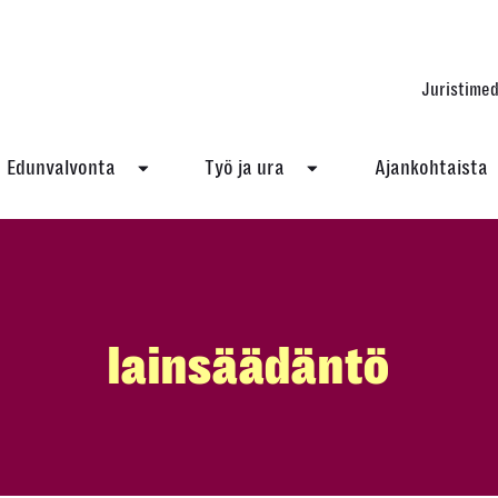
Juristimed
Edunvalvonta
Työ ja ura
Ajankohtaista
lainsäädäntö