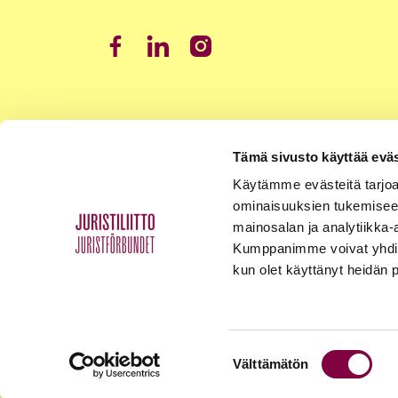
Tämä sivusto käyttää eväs
Käytämme evästeitä tarjoa
ominaisuuksien tukemisee
mainosalan ja analytiikka-
Kumppanimme voivat yhdistää 
kun olet käyttänyt heidän 
Suostumuksen
Välttämätön
Tietosuojaseloste
Palaute
Yhteystiedot
valinta