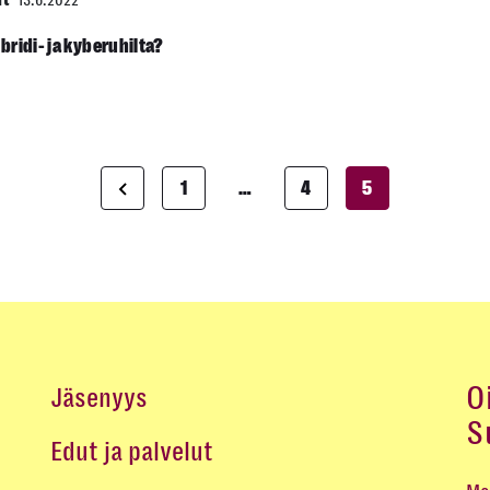
it
13.6.2022
ridi- ja kyberuhilta?
1
…
4
5
Artikkelien
sivutus
O
Jäsenyys
S
Edut ja palvelut