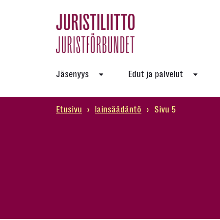
Skip
to
the
content
Jäsenyys
Edut ja palvelut
Etusivu
›
lainsäädäntö
›
Sivu 5