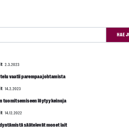
HAE J
it
2.3.2023
stelu vaatii parempaa johtamista
it
14.2.2023
n tuomitsemiseen löytyy keinoja
it
14.12.2022
dyntämistä säätelevät monet lait