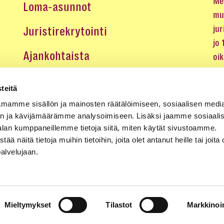
Me 
Loma-asunnot
mu
jur
Juristirekrytointi
jo
Ajankohtaista
oi
oik
Medialle
teitä
Koulutukset ja tapahtumat
mamme sisällön ja mainosten räätälöimiseen, sosiaalisen medi
n ja kävijämäärämme analysoimiseen. Lisäksi jaamme sosiaali
Yhteystiedot
alan kumppaneillemme tietoja siitä, miten käytät sivustoamme.
näitä tietoja muihin tietoihin, joita olet antanut heille tai joita 
palvelujaan.
Mieltymykset
Tilastot
Markkinoin