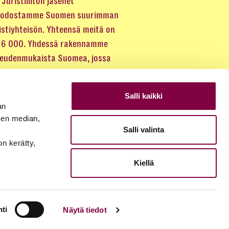
Juristiliiton jäsenet
odostamme Suomen suurimman
istiyhteisön. Yhteensä meitä on
 16 000. Yhdessä rakennamme
keudenmukaista Suomea, jossa
eus kuuluu kaikille.
Salli kaikki
LIITY JÄSENEKSI
an
sen median,
Salli valinta
JÄSENSIVUT
on kerätty,
Kiellä
ti
Näytä tiedot
© 2026