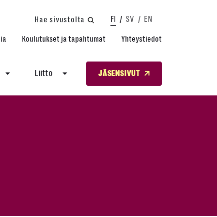
FI
SV
EN
Hae sivustolta
ia
Koulutukset ja tapahtumat
Yhteystiedot
Liitto
JÄSENSIVUT