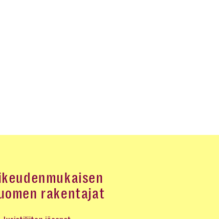
ikeudenmukaisen
uomen rakentajat