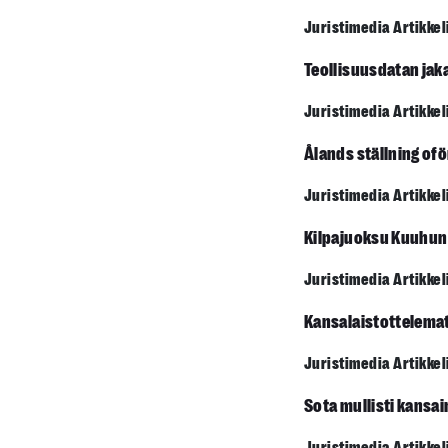
Juristimedia Artikkel
Teollisuusdatan jak
Juristimedia Artikkel
Ålands ställning of
Juristimedia Artikkel
Kilpajuoksu Kuuhun
Juristimedia Artikkel
Kansalais­tottelemat
Juristimedia Artikkel
Sota mullisti kansai