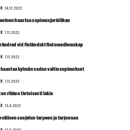
it
14.12.2022
aminen haastaa sopimusjuridiikan
it
7.11.2022
örändrad vid finländskt Natomedlemskap
it
7.11.2022
 haastaa kylmän sodan valtiosopimukset
it
7.11.2022
on rikkoo tietoisesti lakia
it
13.6.2022
nvälisen suojelun tarpeen ja tarjonnan