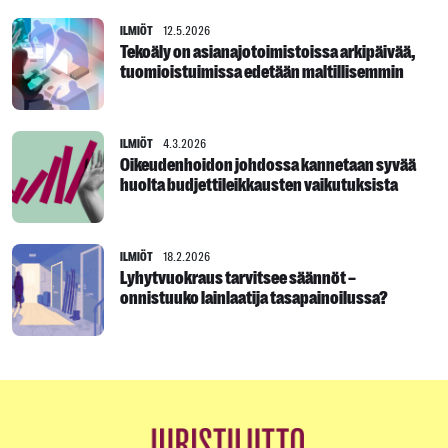
ILMIÖT
12.5.2026
Tekoäly on asianajotoimistoissa arkipäivää,
tuomioistuimissa edetään maltillisemmin
ILMIÖT
4.3.2026
Oikeudenhoidon johdossa kannetaan syvää
huolta budjettileikkausten vaikutuksista
ILMIÖT
18.2.2026
Lyhytvuokraus tarvitsee säännöt –
onnistuuko lainlaatija tasapainoilussa?