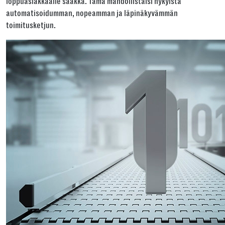
loppuasiakkaalle saakka. Tämä mahdollistaisi nykyistä
automatisoidumman, nopeamman ja läpinäkyvämmän
toimitusketjun.