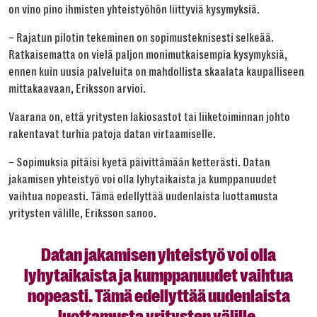
on vino pino ihmisten yhteistyöhön liittyviä kysymyksiä.
– Rajatun pilotin tekeminen on sopimusteknisesti selkeää.
Ratkaisematta on vielä paljon monimutkaisempia kysymyksiä,
ennen kuin uusia palveluita on mahdollista skaalata kaupalliseen
mittakaavaan, Eriksson arvioi.
Vaarana on, että yritysten lakiosastot tai liiketoiminnan johto
rakentavat turhia patoja datan virtaamiselle.
– Sopimuksia pitäisi kyetä päivittämään ketterästi. Datan
jakamisen yhteistyö voi olla lyhytaikaista ja kumppanuudet
vaihtua nopeasti. Tämä edellyttää uudenlaista luottamusta
yritysten välille, Eriksson sanoo.
Datan jakamisen yhteistyö voi olla
lyhytaikaista ja kumppanuudet vaihtua
nopeasti. Tämä edellyttää uudenlaista
luottamusta yritysten välille.