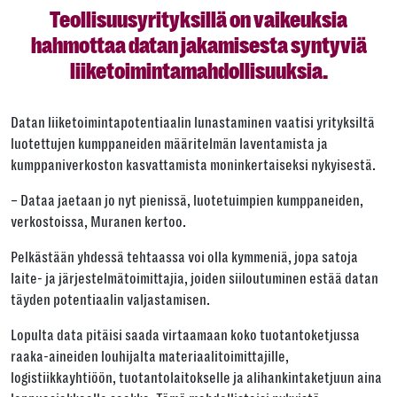
Teollisuusyrityksillä on vaikeuksia
hahmottaa datan jakamisesta syntyviä
liiketoimintamahdollisuuksia.
Datan liiketoimintapotentiaalin lunastaminen vaatisi yrityksiltä
luotettujen kumppaneiden määritelmän laventamista ja
kumppaniverkoston kasvattamista moninkertaiseksi nykyisestä.
– Dataa jaetaan jo nyt pienissä, luotetuimpien kumppaneiden,
verkostoissa, Muranen kertoo.
Pelkästään yhdessä tehtaassa voi olla kymmeniä, jopa satoja
laite- ja järjestelmätoimittajia, joiden siiloutuminen estää datan
täyden potentiaalin valjastamisen.
Lopulta data pitäisi saada virtaamaan koko tuotantoketjussa
raaka-aineiden louhijalta materiaalitoimittajille,
logistiikkayhtiöön, tuotantolaitokselle ja alihankintaketjuun aina