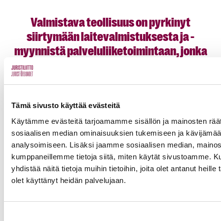
Valmistava teollisuus on pyrkinyt
siirtymään laitevalmistuksesta ja -
myynnistä palveluliiketoimintaan, jonka
ytimessä on data.
Suomalainen satamalaitevalmistaja Cargotec puolestaan
Tämä sivusto käyttää evästeitä
myöntää asiakkailleen polttoainetakuun, jos asiakas suostuu
jakamaan nosturin käytöstä kertyvän datan.
Käytämme evästeitä tarjoamamme sisällön ja mainosten räät
sosiaalisen median ominaisuuksien tukemiseen ja kävijäm
Data paljastaa, mikäli satamalaitteen käyttäjä ei noudata
analysoimiseen. Lisäksi jaamme sosiaalisen median, mainosa
Cargotecin ohjeita. Havaintojen perusteella Cargotec voi
kumppaneillemme tietoja siitä, miten käytät sivustoamme.
ehdottaa asiakkaalleen polttoainetta säästäviä tapoja
yhdistää näitä tietoja muihin tietoihin, joita olet antanut heille 
satamalaitteen käyttämiseksi. Jos polttoainetta kuluu tästä
olet käyttänyt heidän palvelujaan.
huolimatta sovittua enemmän, Cargotec maksaa kulut.
Seuraavassa vaiheessa koko toimitusketju lähtömaan tehtaalta
Suostumuksen
satamaan, alukseen ja määränpääsatamaan yhdistyy datan