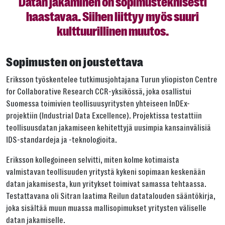
Datan jakaminen on sopimusteknisesti
haastavaa. Siihen liittyy myös suuri
kulttuurillinen muutos.
Sopimusten on joustettava
Eriksson työskentelee tutkimusjohtajana Turun yliopiston Centre
for Collaborative Research CCR-yksikössä, joka osallistui
Suomessa toimivien teollisuusyritysten yhteiseen InDEx-
projektiin (Industrial Data Excellence). Projektissa testattiin
teollisuusdatan jakamiseen kehitettyjä uusimpia kansainvälisiä
IDS-standardeja ja -teknologioita.
Eriksson kollegoineen selvitti, miten kolme kotimaista
valmistavan teollisuuden yritystä kykeni sopimaan keskenään
datan jakamisesta, kun yritykset toimivat samassa tehtaassa.
Testattavana oli Sitran laatima Reilun datatalouden sääntökirja,
joka sisältää muun muassa mallisopimukset yritysten väliselle
datan jakamiselle.