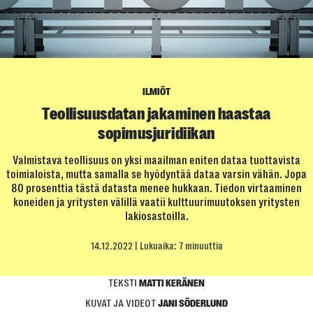
ILMIÖT
Teollisuusdatan jakaminen haastaa
sopimusjuridiikan
Valmistava teollisuus on yksi maailman eniten dataa tuottavista
toimialoista, mutta samalla se hyödyntää dataa varsin vähän. Jopa
80 prosenttia tästä datasta menee hukkaan. Tiedon virtaaminen
koneiden ja yritysten välillä vaatii kulttuurimuutoksen yritysten
lakiosastoilla.
14.12.2022
| Lukuaika: 7 minuuttia
TEKSTI
MATTI KERÄNEN
KUVAT JA VIDEOT
JANI SÖDERLUND