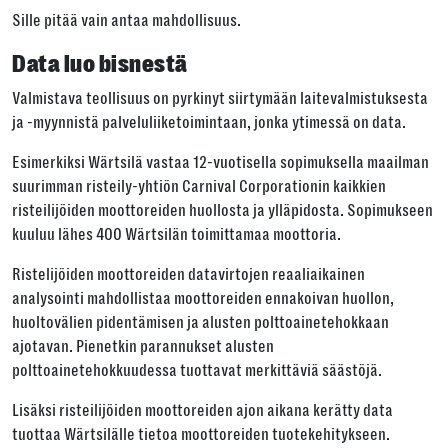
Sille pitää vain antaa mahdollisuus.
Data luo bisnestä
Valmistava teollisuus on pyrkinyt siirtymään laitevalmistuksesta
ja -myynnistä palveluliiketoimintaan, jonka ytimessä on data.
Esimerkiksi Wärtsilä vastaa 12-vuotisella sopimuksella maailman
suurimman risteily-yhtiön Carnival Corporationin kaikkien
risteilijöiden moottoreiden huollosta ja ylläpidosta. Sopimukseen
kuuluu lähes 400 Wärtsilän toimittamaa moottoria.
Ristelijöiden moottoreiden datavirtojen reaaliaikainen
analysointi mahdollistaa moottoreiden ennakoivan huollon,
huoltovälien pidentämisen ja alusten polttoainetehokkaan
ajotavan. Pienetkin parannukset alusten
polttoainetehokkuudessa tuottavat merkittäviä säästöjä.
Lisäksi risteilijöiden moottoreiden ajon aikana kerätty data
tuottaa Wärtsilälle tietoa moottoreiden tuotekehitykseen.