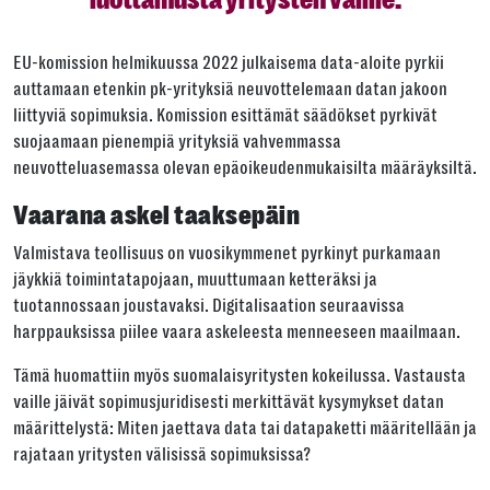
EU-komission helmikuussa 2022 julkaisema data-aloite pyrkii
auttamaan etenkin pk-yrityksiä neuvottelemaan datan jakoon
liittyviä sopimuksia. Komission esittämät säädökset pyrkivät
suojaamaan pienempiä yrityksiä vahvemmassa
neuvotteluasemassa olevan epäoikeudenmukaisilta määräyksiltä.
Vaarana askel taaksepäin
Valmistava teollisuus on vuosikymmenet pyrkinyt purkamaan
jäykkiä toimintatapojaan, muuttumaan ketteräksi ja
tuotannossaan joustavaksi. Digitalisaation seuraavissa
harppauksissa piilee vaara askeleesta menneeseen maailmaan.
Tämä huomattiin myös suomalaisyritysten kokeilussa. Vastausta
vaille jäivät sopimusjuridisesti merkittävät kysymykset datan
määrittelystä: Miten jaettava data tai datapaketti määritellään ja
rajataan yritysten välisissä sopimuksissa?