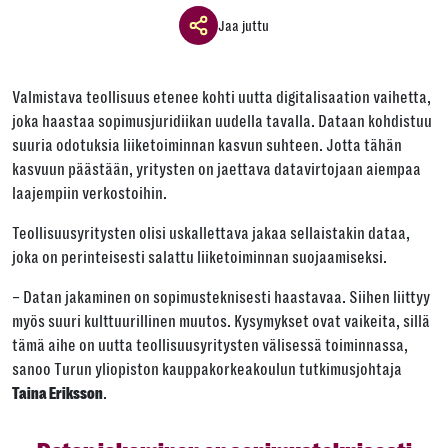
Jaa juttu
Jaa ikkuna
Valmistava teollisuus etenee kohti uutta digitalisaation vaihetta,
Jaa tämä linkki seuraavilla tavoilla
joka haastaa sopimusjuridiikan uudella tavalla. Dataan kohdistuu
suuria odotuksia liiketoiminnan kasvun suhteen. Jotta tähän
kasvuun päästään, yritysten on jaettava datavirtojaan aiempaa
laajempiin verkostoihin.
Tai kopioi linkki
Teollisuusyritysten olisi uskallettava jakaa sellaistakin dataa,
joka on perinteisesti salattu liiketoiminnan suojaamiseksi.
Kopioi
– Datan jakaminen on sopimusteknisesti haastavaa. Siihen liittyy
myös suuri kulttuurillinen muutos. Kysymykset ovat vaikeita, sillä
tämä aihe on uutta teollisuusyritysten välisessä toiminnassa,
sanoo Turun yliopiston kauppakorkeakoulun tutkimusjohtaja
.
Taina Eriksson