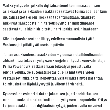
Vaikka yritys olisi pitkälle digitalisoitunut toiminnassaan, sen
asiakkaat ja asiakkaiden asiakkaat saattavat toimia edelleen kuin
digitalisaatiota ei olisi koskaan tapahtunutkaan: tilaukset
hukkuvat sähköposteihin, tarjouspyyntöjen muistiinpanot
saattavat tulla käsin kirjoitettuina ”tupakka-askin kanteen”.
Siksi tarjouslaskentaan liittyy edelleen manuaalista työtä.
Vastausajat pitkittyvät useisiin päiviin.
Tämän asiakkaidensa asiakkaiden – yleensä metalliteollisuuden
alihankintaa tekevän yrityksen – ongelman työstökonevalmistaja
Prima Power pyrki ratkaisemaan tekoälyyn perustuvalla
pilvipalvelulla. Se automatisoi tarjous- ja hintakyselyiden
vastaukset, mikä paitsi nopeuttaa vastausaikaa myös parantaa
toimitusketjun läpinäkyvyyttä ja vähentää virheitä.
Kyseessä on esimerkki datan jakamisen ja jatkokehittämisen
mahdollisuuksista dataa tuottaneen yrityksen ulkopuolella. Yritys
tarjoaa asiakkailleen digitaalisia kykyjä, joiden avulla ne voivat