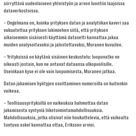
siirryttävä uudenlaiseen yhteistyön ja arvon luontiin laajoissa
dataverkostoissa.
– Ongelmana on, kuinka yrityksen datan ja analytiikan kaveri saa
vakuutettua yrityksen lakimiehen siitä, että yrityksen
aikaisemmin sisäisesti käyttämä datasetti kannattaa jakaa
muiden analysoitavaksi ja jalostettavaksi, Muranen kuvailee.
– Yrityksissä on käytävä sisäinen keskustelu: luopuvatko ne
oikeasti jostain, kun ne antavat dataansa ulkopuolisille.
Useinkaan kyse ei ole vain luopumisesta, Muranen jatkaa.
Datan jakamisen hyötyjen osoittaminen numeroilla on kuitenkin
vaikeaa.
– Teollisuusyrityksillä on vaikeuksia hahmottaa datan
jakamisesta syntyviä liiketoimintamahdollisuuksia.
Mahdollisuuksia, jotka olisivat niin houkuttelevia, että vaikealta
tuntuva askel kannattaa ottaa, Eriksson arvioi.