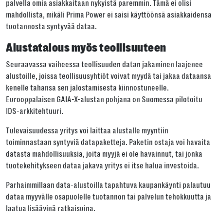
palvella omia asiakkaitaan nykyistä paremmin. Tämä ei olisi
mahdollista, mikäli Prima Power ei saisi käyttöönsä asiakkaidensa
tuotannosta syntyvää dataa.
Alustatalous myös teollisuuteen
Seuraavassa vaiheessa teollisuuden datan jakaminen laajenee
alustoille, joissa teollisuusyhtiöt voivat myydä tai jakaa dataansa
kenelle tahansa sen jalostamisesta kiinnostuneelle.
Eurooppalaisen GAIA-X-alustan pohjana on Suomessa pilotoitu
IDS-arkkitehtuuri.
Tulevaisuudessa yritys voi laittaa alustalle myyntiin
toiminnastaan syntyviä datapaketteja. Paketin ostaja voi havaita
datasta mahdollisuuksia, joita myyjä ei ole havainnut, tai jonka
tuotekehitykseen dataa jakava yritys ei itse halua investoida.
Parhaimmillaan data-alustoilla tapahtuva kaupankäynti palautuu
dataa myyvälle osapuolelle tuotannon tai palvelun tehokkuutta ja
laatua lisäävinä ratkaisuina.