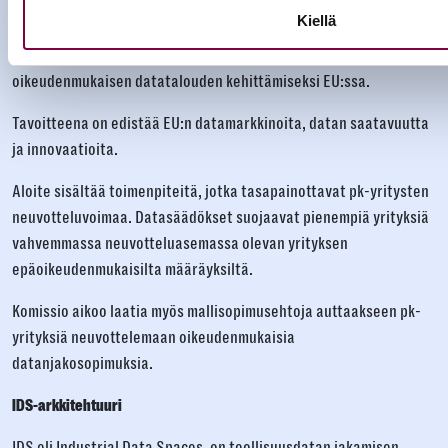
EU:n data-aloite
Kiellä
Komissio julkaisi helmikuussa 2022 säädösesityksen (Data Act)
oikeudenmukaisen datatalouden kehittämiseksi EU:ssa.
Tavoitteena on edistää EU:n datamarkkinoita, datan saatavuutta
ja innovaatioita.
Aloite sisältää toimenpiteitä, jotka tasapainottavat pk-yritysten
neuvotteluvoimaa. Datasäädökset suojaavat pienempiä yrityksiä
vahvemmassa neuvotteluasemassa olevan yrityksen
epäoikeudenmukaisilta määräyksiltä.
Komissio aikoo laatia myös mallisopimusehtoja auttaakseen pk-
yrityksiä neuvottelemaan oikeudenmukaisia
datanjakosopimuksia.
IDS-arkkitehtuuri
IDS eli Industrial Data Spaces, on teollisuusdatan jakamisen