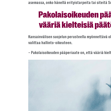
asemassa, onko hänellä erityistarpeita tai siteitä 
Pakolaisoikeuden pää
vääriä kielteisiä päät
Kansainvälisen suojelun perusteella myönnettävä ol
valittaa hallinto-oikeuteen.
– Pakolaisoikeuden pääperiaate on, että vääriä kielt