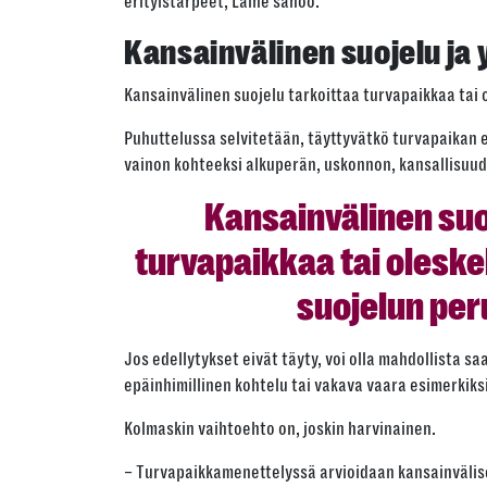
erityistarpeet, Laine sanoo.
Kansainvälinen suojelu ja y
Kansainvälinen suojelu tarkoittaa turvapaikkaa tai 
Puhuttelussa selvitetään, täyttyvätkö turvapaikan 
vainon kohteeksi alkuperän, uskonnon, kansallisuude
Kansainvälinen suo
turvapaikkaa tai oleske
suojelun per
Jos edellytykset eivät täyty, voi olla mahdollista 
epäinhimillinen kohtelu tai vakava vaara esimerkiksi
Kolmaskin vaihtoehto on, joskin harvinainen.
– Turvapaikkamenettelyssä arvioidaan kansainvälisen