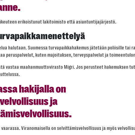
lanne.
keuteen erikoistunut lakitoimisto että asiantuntijajärjestö.
 turvapaikkamenettelyä
lua halutaan. Suomessa turvapaikkahakemus jätetään poliisille tai ra
aa peruspalvelut, kuten majoituksen, terveyspalvelut ja toimeentulon
stä vastaa maahanmuuttovirasto Migri. Jos perusteet hakemuksen tut
huttelussa.
ssa hakijalla on
elvollisuus ja
tämisvelvollisuus.
on vaarassa. Viranomaisella on selvittämisvelvollisuus ja myös velvolli