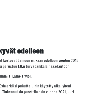
kyvät edelleen
et kertovat Laineen mukaan edelleen vuoden 2015
ki perustuu EU:n turvapaikkalainsäädäntöön.
inimiä, Laine arvioi.
imerkiksi puhutteluihin käytetty aika lyheni
. Tiukennuksia purettiin osin vuonna 2021 juuri