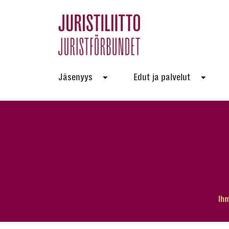
Skip
to
the
content
Jäsenyys
Edut ja palvelut
Ihm