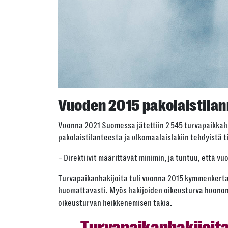
Vuoden 2015 pakolaistilan
Vuonna 2021 Suomessa jätettiin 2 545 turvapaikkah
pakolaistilanteesta ja ulkomaalaislakiin tehdyist
– Direktiivit määrittävät minimin, ja tuntuu, että v
Turvapaikanhakijoita tuli vuonna 2015 kymmenkertai
huomattavasti. Myös hakijoiden oikeusturva huononi,
oikeusturvan heikkenemisen takia.
Turvapaikanhakijoita