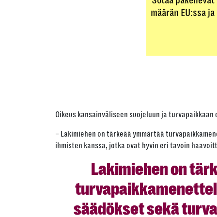
Sotaa pakenevat 
määrän EU:ssa ja 
Oikeus kansainväliseen suojeluun ja turvapaikkaan on
– Lakimiehen on tärkeää ymmärtää turvapaikkamenett
ihmisten kanssa, jotka ovat hyvin eri tavoin haavoi
Lakimiehen on tä
turvapaikkamenettely
säädökset sekä turva