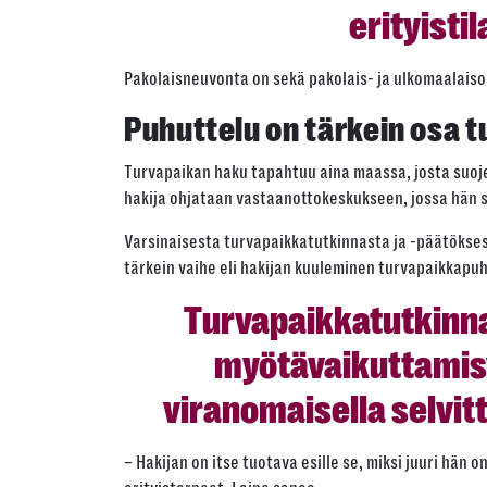
erityisti
Pakolaisneuvonta on sekä pakolais- ja ulkomaalaisoi
Puhuttelu on tärkein osa
Turvapaikan haku tapahtuu aina maassa, josta suoje
hakija ohjataan vastaanottokeskukseen, jossa hän s
Varsinaisesta turvapaikkatutkinnasta ja -päätökse
tärkein vaihe eli hakijan kuuleminen turvapaikkapu
Turvapaikkatutkinna
myötävaikuttamisv
viranomaisella selvit
– Hakijan on itse tuotava esille se, miksi juuri hän 