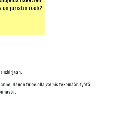
suojelua hakevien
on juristin rooli?
eruskirjaan.
lanne. Hänen tulee olla valmis tekemään työtä
onnasta.