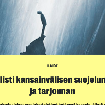
ILMIÖT
listi kansainvälisen suojelu
ja tarjonnan