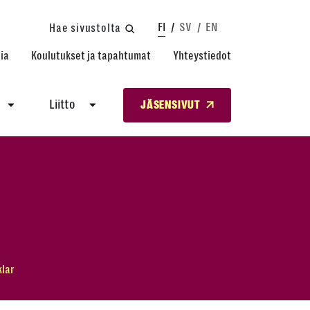
FI
SV
EN
Hae sivustolta
ia
Koulutukset ja tapahtumat
Yhteystiedot
Liitto
JÄSENSIVUT
klar