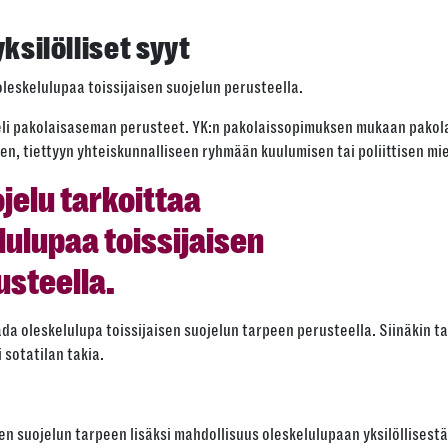
ksilölliset syyt
oleskelulupaa toissijaisen suojelun perusteella.
eli pakolaisaseman perusteet. YK:n pakolaissopimuksen mukaan pakolai
n, tiettyyn yhteiskunnalliseen ryhmään kuulumisen tai poliittisen mie
jelu tarkoittaa
lulupaa toissijaisen
usteella.
saada oleskelulupa toissijaisen suojelun tarpeen perusteella. Siinäkin
 sotatilan takia.
 suojelun tarpeen lisäksi mahdollisuus oleskelulupaan yksilöllisestä 