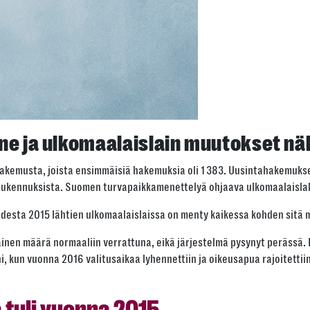
ne ja ulkomaalaislain muutokset nä
akemusta, joista ensimmäisiä hakemuksia oli 1 383. Uusintahakemuks
ä tiukennuksista. Suomen turvapaikkamenettelyä ohjaava ulkomaalaisla
uodesta 2015 lähtien ulkomaalaislaissa on menty kaikessa kohden sitä m
nen määrä normaaliin verrattuna, eikä järjestelmä pysynyt perässä. Es
 kun vuonna 2016 valitusaikaa lyhennettiin ja oikeusapua rajoitettiin
 tuli vuonna 2015