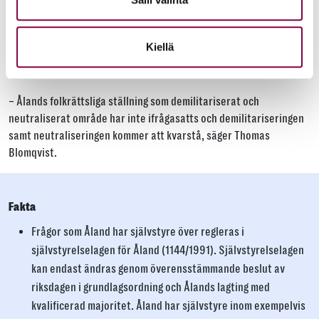
utrikesminister Haavisto har garanterat att Åland förblir
demilitariserat.
Kiellä
Även Blomqvist påpekar att Ålands ställning inte påverkas av ett
finländskt Natomedlemskap.
– Ålands folkrättsliga ställning som demilitariserat och
neutraliserat område har inte ifrågasatts och demilitariseringen
samt neutraliseringen kommer att kvarstå, säger Thomas
Blomqvist.
Fakta
Frågor som Åland har självstyre över regleras i
självstyrelselagen för Åland (1144/1991). Självstyrelselagen
kan endast ändras genom överensstämmande beslut av
riksdagen i grundlagsordning och Ålands lagting med
kvalificerad majoritet. Åland har självstyre inom exempelvis