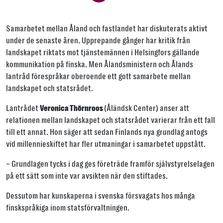
Jaa ikkuna
Samarbetet mellan Åland och fastlandet har diskuterats aktivt
Jaa tämä linkki seuraavilla tavoilla
under de senaste åren. Upprepande gånger har kritik från
landskapet riktats mot tjänstemännen i Helsingfors gällande
kommunikation på finska. Men Ålandsministern och Ålands
lantråd förespråkar oberoende ett gott samarbete mellan
landskapet och statsrådet.
Tai kopioi linkki
Lantrådet
(Åländsk Center) anser att
Veronica Thörnroos
Kopioi
relationen mellan landskapet och statsrådet varierar från ett fall
till ett annat. Hon säger att sedan Finlands nya grundlag antogs
vid millennieskiftet har fler utmaningar i samarbetet uppstått.
– Grundlagen tycks i dag ges företräde framför självstyrelselagen
på ett sätt som inte var avsikten när den stiftades.
Dessutom har kunskaperna i svenska försvagats hos många
finskspråkiga inom statsförvaltningen.