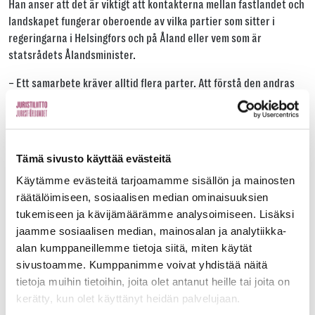
Han anser att det är viktigt att kontakterna mellan fastlandet och
landskapet fungerar oberoende av vilka partier som sitter i
regeringarna i Helsingfors och på Åland eller vem som är
statsrådets Ålandsminister.
– Ett samarbete kräver alltid flera parter. Att förstå den andras
utgångspunkter, att lyssna och ge tid är grunden för att skapa
förtroende och för ett fungerande samarbete, säger Blomqvist.
Statsrådet hargodkänt den första
Tämä sivusto käyttää evästeitä
Ålandsstrategin någonsin.
Käytämme evästeitä tarjoamamme sisällön ja mainosten
räätälöimiseen, sosiaalisen median ominaisuuksien
tukemiseen ja kävijämäärämme analysoimiseen. Lisäksi
Statsrådet har dessutom godkänt den första Ålandsstrategin
jaamme sosiaalisen median, mainosalan ja analytiikka-
någonsin. Blomqvist konstaterar att samarbetet förbättras
alan kumppaneillemme tietoja siitä, miten käytät
genom att aktivt genomföra strategin. Målet är att de ärenden vid
sivustoamme. Kumppanimme voivat yhdistää näitä
statsrådet som berör Åland sköts smidigt och konstruktivt.
tietoja muihin tietoihin, joita olet antanut heille tai joita on
– Vi vill utveckla strukturerna för och systematisera arbetet med
kerätty, kun olet käyttänyt heidän palvelujaan.