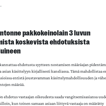
.
ntonne pakkokeinolain 3 luvun
ista koskevista ehdotuksista
luineen
 kannattaa ehdotusta syytteen nostamisen määräajan pidentäm
asian käsittelyyn kirjallisesti kansliassa. Tämä mahdollistaa er
sasioissa entistä joustavamman käsittelymahdollisuuden ja väh
untojen määrää.
n ehdotus vastaajan oikeudesta saada vangitsemisasiansa uud
silloin, kun toinen samaan asiaan liittyvä vastaaja on määrätty