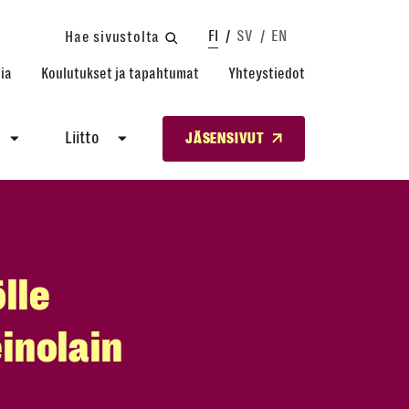
FI
SV
EN
Hae sivustolta
ia
Koulutukset ja tapahtumat
Yhteystiedot
Liitto
JÄSENSIVUT
lle
inolain