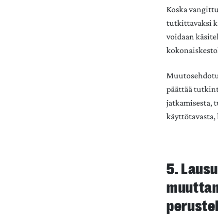
Koska vangittu
tutkittavaksi 
voidaan käsite
kokonaiskestol
Muutosehdotust
päättää tutkin
jatkamisesta, 
käyttötavasta,
5. Lausu
muuttam
peruste