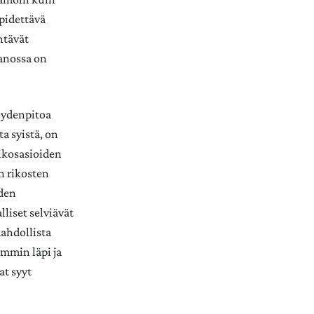
 pidettävä
ntävät
anossa on
teydenpitoa
a syistä, on
rikosasioiden
n rikosten
iden
lliset selviävät
mahdollista
emmin läpi ja
at syyt