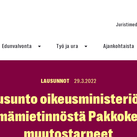
Juristimed
Edunvalvonta
Työ ja ura
Ajankohtaista
LAUSUNNOT
29.3.2022
usunto oikeusministeriö
mämietinnöstä Pakkoke
muutostarpeet