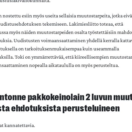
ustuslakivaliokunnalta.
 nostettu esiin myös useita sellaisia muutostarpeita, jotka eiv
uudistusehdotuksen tekemiseen. Lakimiesliitto toteaa, että
ussa myös näiden muutostarpeiden osalta työstettäisiin mahdol
ksia. Uudistusten voimaansaattaminen yhdellä kerralla katta
tuksella on tarkoituksenmukaisempaa kuin useammalla
uksilla. Toki on ymmärrettävää, että kiireellisempien muutosta
saattaminen nopealla aikataululla on myös perusteltua.
untonne pakkokeinolain 2 luvun muu
sta ehdotuksista perusteluineen
at kannatettavia.