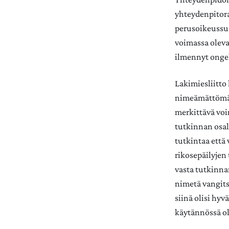
yhteydenpitora
perusoikeussu
voimassa oleva
ilmennyt onge
Lakimiesliitto
nimeämättömään
merkittävä voi
tutkinnan osal
tutkintaa että
rikosepäilyjen 
vasta tutkinnan
nimetä vangits
siinä olisi hyv
käytännössä ol