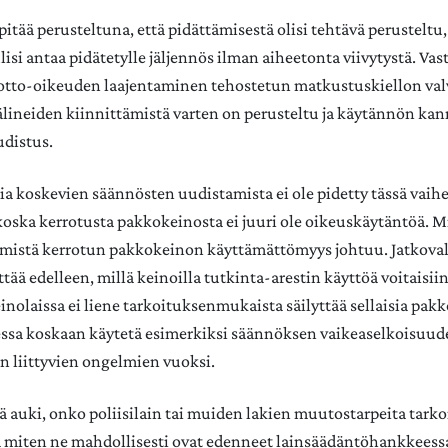
pitää perusteltuna, että pidättämisestä olisi tehtävä perusteltu,
ulisi antaa pidätetylle jäljennös ilman aiheetonta viivytystä. Vas
iotto-oikeuden laajentaminen tehostetun matkustuskiellon va
älineiden kiinnittämistä varten on perusteltu ja käytännön kan
udistus.
ia koskevien säännösten uudistamista ei ole pidetty tässä vaih
 koska kerrotusta pakkokeinosta ei juuri ole oikeuskäytäntöä. 
y, mistä kerrotun pakkokeinon käyttämättömyys johtuu. Jatkova
ittää edelleen, millä keinoilla tutkinta-arestin käyttöä voitaisi
inolaissa ei liene tarkoituksenmukaista säilyttää sellaisia pakk
essa koskaan käytetä esimerkiksi säännöksen vaikeaselkoisuude
n liittyvien ongelmien vuoksi.
ä auki, onko poliisilain tai muiden lakien muutostarpeita tarkoi
miten ne mahdollisesti ovat edenneet lainsäädäntöhankkeess