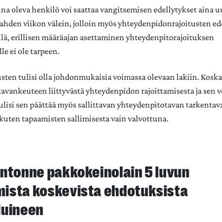
na oleva henkilö voi saattaa vangitsemisen edellytykset aina 
kahden viikon välein, jolloin myös yhteydenpidonrajoitusten ed
llä, erillisen määräajan asettaminen yhteydenpitorajoituksen
le ei ole tarpeen.
en tulisi olla johdonmukaisia voimassa olevaan lakiin. Kosk
tavankeuteen liittyvästä yhteydenpidon rajoittamisesta ja sen
tulisi sen päättää myös sallittavan yhteydenpitotavan tarkentav
 kuten tapaamisten sallimisesta vain valvottuna.
ntonne pakkokeinolain 5 luvun
ista koskevista ehdotuksista
luineen