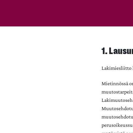
1. Lausu
Lakimiesliitto
Mietinnössä on
muutostarpeita
Lakimuutosehdo
Muutosehdotuks
muutosehdotuk
perusoikeussu