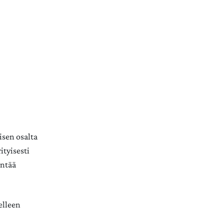
isen osalta
ityisesti
entää
elleen