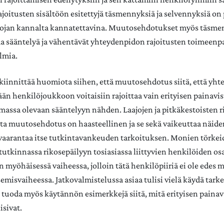
joitusten sisältöön esitettyjä täsmennyksiä ja selvennyksiä on
ojan kannalta kannatettavina. Muutosehdotukset myös täsme
a sääntelyä ja vähentävät yhteydenpidon rajoitusten toimeenp
lmia.
 kiinnittää huomiota siihen, että muutosehdotus siitä, että yh
 henkilöjoukkoon voitaisiin rajoittaa vain erityisen painavist
massa olevaan sääntelyyn nähden. Laajojen ja pitkäkestoisten 
ta muutosehdotus on haasteellinen ja se sekä vaikeuttaa näide
 vaarantaa itse tutkintavankeuden tarkoituksen. Monien törke
tutkinnassa rikosepäilyyn tosiasiassa liittyvien henkilöiden osa
 myöhäisessä vaiheessa, jolloin tätä henkilöpiiriä ei ole edes 
emisvaiheessa. Jatkovalmistelussa asiaa tulisi vielä käydä tark
ä tuoda myös käytännön esimerkkejä siitä, mitä erityisen painav
isivat.