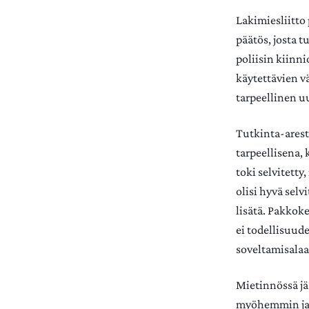
Lakimiesliitto 
päätös, josta t
poliisin kiinn
käytettävien v
tarpeellinen u
Tutkinta-arest
tarpeellisena,
toki selvitett
olisi hyvä selv
lisätä. Pakkoke
ei todellisuud
soveltamisalaa
Mietinnössä jä
myöhemmin ja 