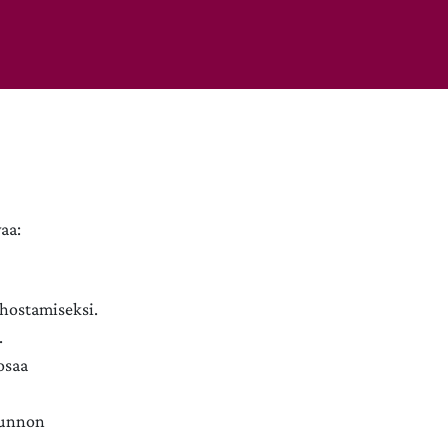
aa:
ehostamiseksi.
.
osaa
sunnon