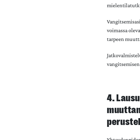
mielentilatutk
Vangitsemisasi
voimassa olevan
tarpeen muutt
Jatkovalmistelu
vangitsemisen 
4. Lausu
muuttam
peruste
Yhteydenpidon 