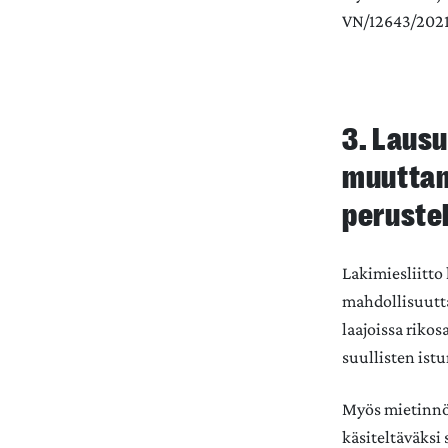
VN/12643/2021
3. Lausu
muuttam
peruste
Lakimiesliitto
mahdollisuutta 
laajoissa riko
suullisten ist
Myös mietinnö
käsiteltäväksi 