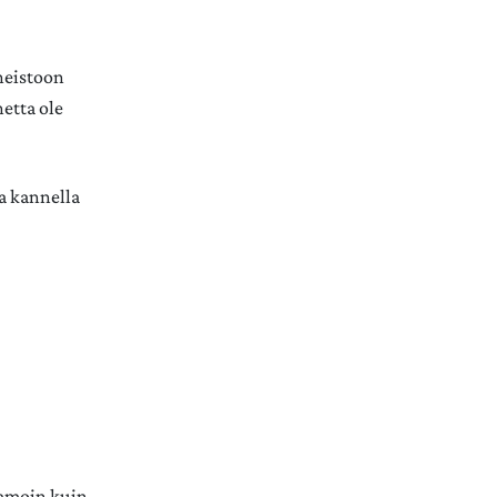
ineistoon
netta ole
ta kannella
samoin kuin