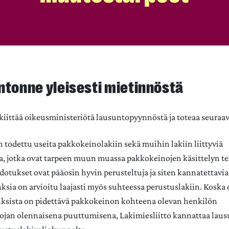
ntonne yleisesti mietinnöstä
 kiittää oikeusministeriötä lausuntopyynnöstä ja toteaa seuraav
 todettu useita pakkokeinolakiin sekä muihin lakiin liittyviä
, jotka ovat tarpeen muun muassa pakkokeinojen käsittelyn t
tukset ovat pääosin hyvin perusteltuja ja siten kannatettavia
ia on arvioitu laajasti myös suhteessa perustuslakiin. Koska 
sista on pidettävä pakkokeinon kohteena olevan henkilön
ojan olennaisena puuttumisena, Lakimiesliitto kannattaa lau