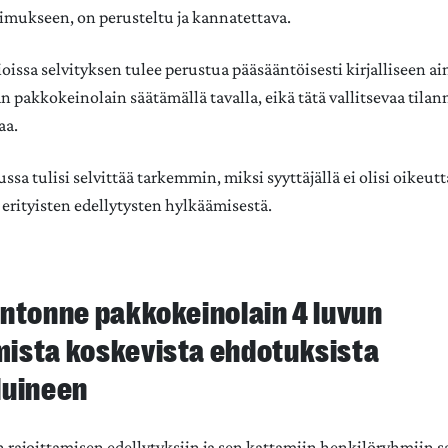
imukseen, on perusteltu ja kannatettava.
oissa selvityksen tulee perustua pääsääntöisesti kirjalliseen a
 pakkokeinolain säätämällä tavalla, eikä tätä vallitsevaa tilan
aa.
ssa tulisi selvittää tarkemmin, miksi syyttäjällä ei olisi oikeut
erityisten edellytysten hylkäämisestä.
ntonne pakkokeinolain 4 luvun
ista koskevista ehdotuksista
luineen
rajoittamisen edellytyksiin ja sen kattamiin henkilöryhmiin 