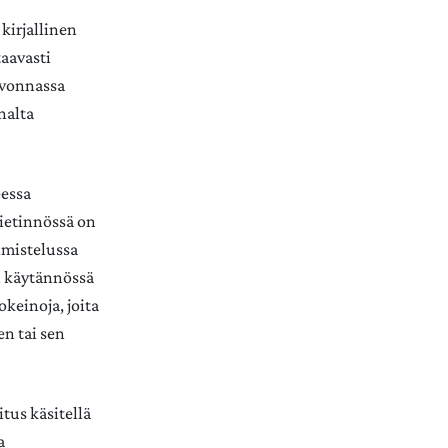
 kirjallinen
taavasti
lvonnassa
nalta
eessa
Mietinnössä on
lmistelussa
in käytännössä
okeinoja, joita
n tai sen
tus käsitellä
a