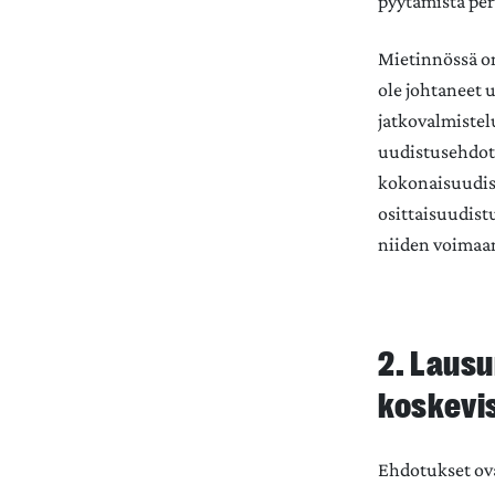
pyytämistä per
Mietinnössä on
ole johtaneet 
jatkovalmistel
uudistusehdotu
kokonaisuudis
osittaisuudist
niiden voimaan
2. Laus
koskevi
Ehdotukset ov