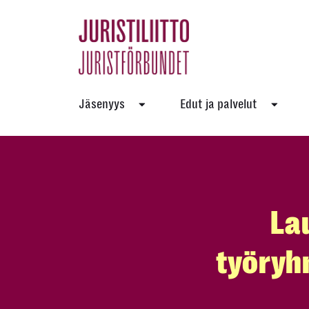
Skip
to
the
content
Jäsenyys
Edut ja palvelut
La
työryh