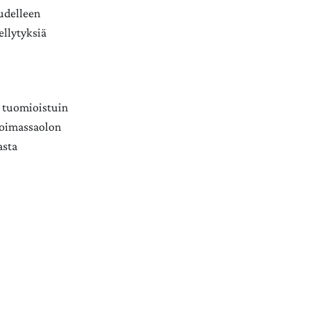
uudelleen
ellytyksiä
a tuomioistuin
 voimassaolon
asta