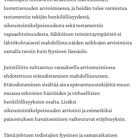
luotettavuuden arvioimisessa, ja heidän tulee varmistua
testamentin tekijän henkilöllisyydestä,
oikeustoimikelpoisuudesta sekä testamentin
vapaaehtoisuudesta. Sähköinen toimintaympäristö ei
lähtökohtaisesti mahdollista näiden seikkojen arvioimista
samalla tavoin kuin fyysinen läsnäolo.
Juristiliitto suhtautuu varauksella arviomuistiossa
ehdotettuun etätodistamisen mahdollisuuteen.
Etätodistaminen sisältää aina epävarmuustekijöitä muun
muassa teknisten häiriöiden ja virheellisten
henkilöllisyyksien osalta. Lisäksi
oikeustoimikelpoisuuden arviointi ja esimerkiksi
painostuksen havaitseminen vaikeutuvat etäyhteyksin.
Tästä johtuen todistajien fyysinen ja samanaikainen