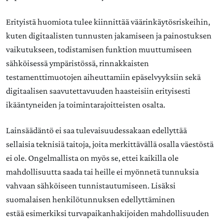
Erityistä huomiota tulee kiinnittää väärinkäytösriskeihin,
kuten digitaalisten tunnusten jakamiseen ja painostuksen
vaikutukseen, todistamisen funktion muuttumiseen
sähköisessä ympäristössä, rinnakkaisten
testamenttimuotojen aiheuttamiin epäselvyyksiin sekä
digitaalisen saavutettavuuden haasteisiin erityisesti
ikääntyneiden ja toimintarajoitteisten osalta.
Lainsäädäntö ei saa tulevaisuudessakaan edellyttää
sellaisia teknisiä taitoja, joita merkittävällä osalla väestöstä
ei ole. Ongelmallista on myös se, ettei kaikilla ole
mahdollisuutta saada tai heille ei myönnetä tunnuksia
vahvaan sähköiseen tunnistautumiseen. Lisäksi
suomalaisen henkilötunnuksen edellyttäminen
estää esimerkiksi turvapaikanhakijoiden mahdollisuuden