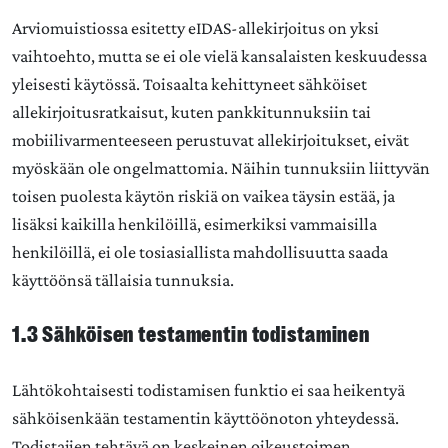
Arviomuistiossa esitetty eIDAS-allekirjoitus on yksi
vaihtoehto, mutta se ei ole vielä kansalaisten keskuudessa
yleisesti käytössä. Toisaalta kehittyneet sähköiset
allekirjoitusratkaisut, kuten pankkitunnuksiin tai
mobiilivarmenteeseen perustuvat allekirjoitukset, eivät
myöskään ole ongelmattomia. Näihin tunnuksiin liittyvän
toisen puolesta käytön riskiä on vaikea täysin estää, ja
lisäksi kaikilla henkilöillä, esimerkiksi vammaisilla
henkilöillä, ei ole tosiasiallista mahdollisuutta saada
käyttöönsä tällaisia tunnuksia.
1.3 Sähköisen testamentin todistaminen
Lähtökohtaisesti todistamisen funktio ei saa heikentyä
sähköisenkään testamentin käyttöönoton yhteydessä.
Todistajien tehtävä on keskeinen oikeustoimen