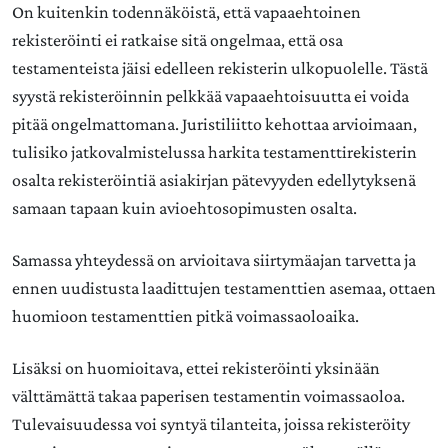
On kuitenkin todennäköistä, että vapaaehtoinen
rekisteröinti ei ratkaise sitä ongelmaa, että osa
testamenteista jäisi edelleen rekisterin ulkopuolelle. Tästä
syystä rekisteröinnin pelkkää vapaaehtoisuutta ei voida
pitää ongelmattomana. Juristiliitto kehottaa arvioimaan,
tulisiko jatkovalmistelussa harkita testamenttirekisterin
osalta rekisteröintiä asiakirjan pätevyyden edellytyksenä
samaan tapaan kuin avioehtosopimusten osalta.
Samassa yhteydessä on arvioitava siirtymäajan tarvetta ja
ennen uudistusta laadittujen testamenttien asemaa, ottaen
huomioon testamenttien pitkä voimassaoloaika.
Lisäksi on huomioitava, ettei rekisteröinti yksinään
välttämättä takaa paperisen testamentin voimassaoloa.
Tulevaisuudessa voi syntyä tilanteita, joissa rekisteröity