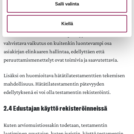
Salli valinta
Jatkovalmistelussa onkin olennaista harkita, voisiko
rekisteröinnillä olla ensisijaisesti todistusharkintaa
Kiellä
ohjaava, mutta ei yksin määräävä oikeusvaikutus.
Sähköisen testamentin osalta pätevyysolettamaa
vahvistava vaikutus on kuitenkin luontevampi osa
asiakirjan elinkaaren hallintaa, edellyttäen että
peruuttamismenettelyt ovat toimivia ja saavutettavia.
Lisäksi on huomioitava hätätilatestamenttien tekemisen
mahdollisuus. Hätätilatestamentin pätevyyden
edellytyksenä ei voi olla testamentin rekisteröinti.
2.4 Edustajan käyttö rekisteröinneissä
Kuten arviomuistiossakin todetaan, testamentin
laatiminen avustajan, kuten juristin, käyttö testamentin