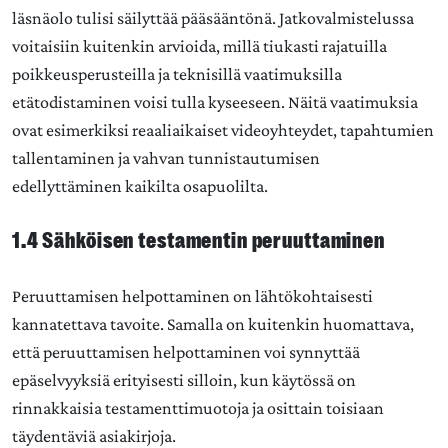
läsnäolo tulisi säilyttää pääsääntönä. Jatkovalmistelussa
voitaisiin kuitenkin arvioida, millä tiukasti rajatuilla
poikkeusperusteilla ja teknisillä vaatimuksilla
etätodistaminen voisi tulla kyseeseen. Näitä vaatimuksia
ovat esimerkiksi reaaliaikaiset videoyhteydet, tapahtumien
tallentaminen ja vahvan tunnistautumisen
edellyttäminen kaikilta osapuolilta.
1.4 Sähköisen testamentin peruuttaminen
Peruuttamisen helpottaminen on lähtökohtaisesti
kannatettava tavoite. Samalla on kuitenkin huomattava,
että peruuttamisen helpottaminen voi synnyttää
epäselvyyksiä erityisesti silloin, kun käytössä on
rinnakkaisia testamenttimuotoja ja osittain toisiaan
täydentäviä asiakirjoja.