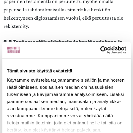
paperinen testamentti on peruutettu myöhemmällä
paperisella tahdonilmaisulla esimerkiksi henkilön
heikentyneen digiosaamisen vuoksi, eikä peruutusta ole
rekisteröity.
2.2 Testamenttirekisterin toteuttamistapa ja
sisältö
Juristiliitto katsoo, että rekisterin on oltava
Tämä sivusto käyttää evästeitä
tulevaisuudessa keskitetty, teknisesti turvallinen ja
Käytämme evästeitä tarjoamamme sisällön ja mainosten
yhdenmukainen koko maassa. Sähköisten
räätälöimiseen, sosiaalisen median ominaisuuksien
testamenttien tallennus tulee olla mahdollista toteuttaa
tukemiseen ja kävijämäärämme analysoimiseen. Lisäksi
jaamme sosiaalisen median, mainosalan ja analytiikka-
rekisteriin automaattisesti sen laadinnan yhteydessä ja
alan kumppaneillemme tietoja siitä, miten käytät
paperinen testamentti puolestaan
sivustoamme. Kumppanimme voivat yhdistää näitä
rekisteröitäisiin hakemuksesta.
tietoja muihin tietoihin, joita olet antanut heille tai joita on
kerätty, kun olet käyttänyt heidän palvelujaan.