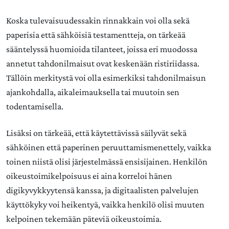
Koska tulevaisuudessakin rinnakkain voi olla sekä
paperisia että sähköisiä testamentteja, on tärkeää
sääntelyssä huomioida tilanteet, joissa eri muodossa
annetut tahdonilmaisut ovat keskenään ristiriidassa.
Tällöin merkitystä voi olla esimerkiksi tahdonilmaisun
ajankohdalla, aikaleimauksella tai muutoin sen
todentamisella.
Lisäksi on tärkeää, että käytettävissä säilyvät sekä
sähköinen että paperinen peruuttamismenettely, vaikka
toinen niistä olisi järjestelmässä ensisijainen. Henkilön
oikeustoimikelpoisuus ei aina korreloi hänen
digikyvykkyytensä kanssa, ja digitaalisten palvelujen
käyttökyky voi heikentyä, vaikka henkilö olisi muuten
kelpoinen tekemään päteviä oikeustoimia.