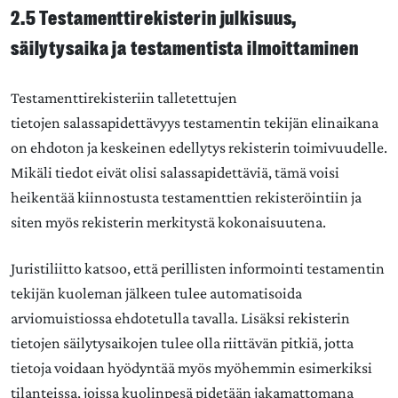
2.5 Testamenttirekisterin julkisuus,
säilytysaika ja testamentista ilmoittaminen
Testamenttirekisteriin talletettujen
tietojen salassapidettävyys testamentin tekijän elinaikana
on ehdoton ja keskeinen edellytys rekisterin toimivuudelle.
Mikäli tiedot eivät olisi salassapidettäviä, tämä voisi
heikentää kiinnostusta testamenttien rekisteröintiin ja
siten myös rekisterin merkitystä kokonaisuutena.
Juristiliitto katsoo, että perillisten informointi testamentin
tekijän kuoleman jälkeen tulee automatisoida
arviomuistiossa ehdotetulla tavalla. Lisäksi rekisterin
tietojen säilytysaikojen tulee olla riittävän pitkiä, jotta
tietoja voidaan hyödyntää myös myöhemmin esimerkiksi
tilanteissa, joissa kuolinpesä pidetään jakamattomana