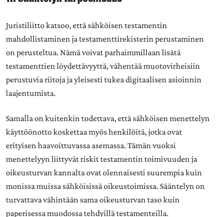
Juristiliitto katsoo, että sähköisen testamentin
mahdollistaminen ja testamenttirekisterin perustaminen
on perusteltua. Nämä voivat parhaimmillaan lisätä
testamenttien löydettävyyttä, vähentää muotovirheisiin
perustuvia riitoja ja yleisesti tukea digitaalisen asioinnin
laajentumista.
Samalla on kuitenkin todettava, että sähköisen menettelyn
käyttöönotto koskettaa myös henkilöitä, jotka ovat
erityisen haavoittuvassa asemassa. Tämän vuoksi
menettelyyn liittyvät riskit testamentin toimivuuden ja
oikeusturvan kannalta ovat olennaisesti suurempia kuin
monissa muissa sähköisissä oikeustoimissa. Sääntelyn on
turvattava vähintään sama oikeusturvan taso kuin
paperisessa muodossa tehdyillä testamenteilla.