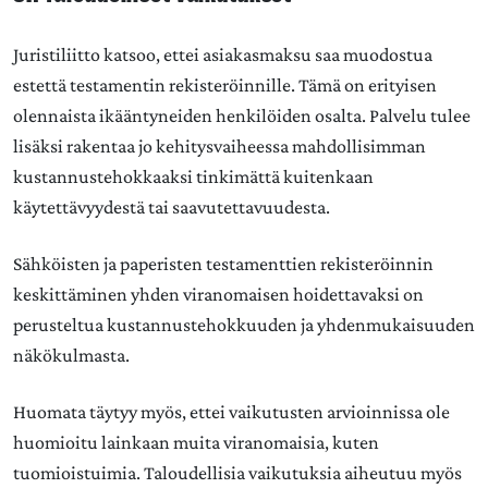
Juristiliitto katsoo, ettei asiakasmaksu saa muodostua
estettä testamentin rekisteröinnille. Tämä on erityisen
olennaista ikääntyneiden henkilöiden osalta. Palvelu tulee
lisäksi rakentaa jo kehitysvaiheessa mahdollisimman
kustannustehokkaaksi tinkimättä kuitenkaan
käytettävyydestä tai saavutettavuudesta.
Sähköisten ja paperisten testamenttien rekisteröinnin
keskittäminen yhden viranomaisen hoidettavaksi on
perusteltua kustannustehokkuuden ja yhdenmukaisuuden
näkökulmasta.
Huomata täytyy myös, ettei vaikutusten arvioinnissa ole
huomioitu lainkaan muita viranomaisia, kuten
tuomioistuimia. Taloudellisia vaikutuksia aiheutuu myös