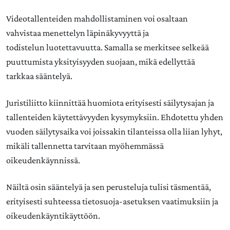
Videotallenteiden mahdollistaminen voi osaltaan
vahvistaa menettelyn läpinäkyvyyttä ja
todistelun luotettavuutta. Samalla se merkitsee selkeää
puuttumista yksityisyyden suojaan, mikä edellyttää
tarkkaa sääntelyä.
Juristiliitto kiinnittää huomiota erityisesti säilytysajan ja
tallenteiden käytettävyyden kysymyksiin. Ehdotettu yhden
vuoden säilytysaika voi joissakin tilanteissa olla liian lyhyt,
mikäli tallennetta tarvitaan myöhemmässä
oikeudenkäynnissä.
Näiltä osin sääntelyä ja sen perusteluja tulisi täsmentää,
erityisesti suhteessa tietosuoja-asetuksen vaatimuksiin ja
oikeudenkäyntikäyttöön.