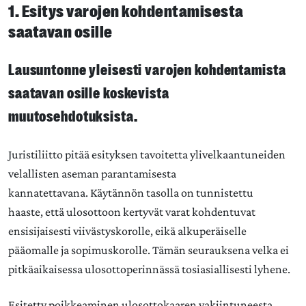
1. Esitys varojen kohdentamisesta
saatavan osille
Lausuntonne yleisesti varojen kohdentamista
saatavan osille koskevista
muutosehdotuksista.
Juristiliitto pitää esityksen tavoitetta ylivelkaantuneiden
velallisten aseman parantamisesta
kannatettavana. Käytännön tasolla on tunnistettu
haaste, että ulosottoon kertyvät varat kohdentuvat
ensisijaisesti viivästyskorolle, eikä alkuperäiselle
pääomalle ja sopimuskorolle. Tämän seurauksena velka ei
pitkäaikaisessa ulosottoperinnässä tosiasiallisesti lyhene.
Esitetty poikkeaminen ulosottokaaren vakiintuneesta