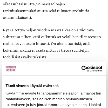
oikeasuhtaisuutta, voimassaoloajan
tarkoituksenmukaisuutta sekä tulosten arviointia
asianmukaisesti.
Nyt esitettyä neljän vuoden määräaikaa on arvioitava
suhteessa siihen, että vaikutukset velallisen tilanteeseen
realisoituvat usein hitaasti. On olemassa riski, että
kokeilun aikana ei saada riittävää tietoa sääntelyn
todellisista vaikutuksista.
Juristiliitto katsoo, että arviointimenetelmä, mittarit ja
seurattavat vaikutukset olisi hyvä määritellä selkeästi
ennen voimaantuloa ja kirjata perusteluihin.
Tämä sivusto käyttää evästeitä
Käytämme evästeitä tarjoamamme sisällön ja mainosten
2. Etäosallistuminen ja videotallenteen
räätälöimiseen, sosiaalisen median ominaisuuksien
tekeminen
tukemiseen ja kävijämäärämme analysoimiseen. Lisäksi