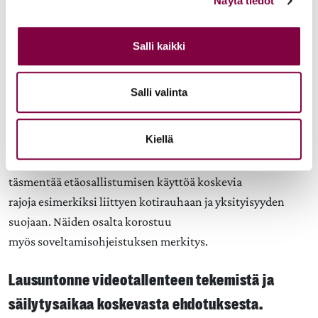
Näytä tiedot
Sääntelyyn liittyy kuitenkin merkittäviä
oikeusturvanäkökulmia. Etäosallistumisen tulee aina olla
vapaaehtoista, eikä asianosaista tule välillisesti ohjata
Salli kaikki
siihen esimerkiksi resurssisäästöjen perusteella. Lisäksi on
varmistettava, että etämenettely ei heikennä
Salli valinta
mahdollisuutta arvioida esimerkiksi henkilön itsenäistä
vastaamista tai luotettavuutta.
Kiellä
Juristiliitto katsoo, että esityksessä tulisi
täsmentää etäosallistumisen käyttöä koskevia
rajoja esimerkiksi liittyen kotirauhaan ja yksityisyyden
suojaan. Näiden osalta korostuu
myös soveltamisohjeistuksen merkitys.
Lausuntonne videotallenteen tekemistä ja
säilytysaikaa koskevasta ehdotuksesta.