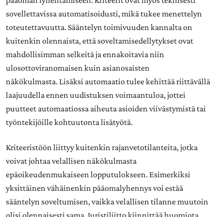
pääoman lyhentämiseen. Kriteerit ovat myös teknisesti
sovellettavissa automatisoidusti, mikä tukee menettelyn
toteutettavuutta. Sääntelyn toimivuuden kannalta on
kuitenkin olennaista, että soveltamisedellytykset ovat
mahdollisimman selkeitä ja ennakoitavia niin
ulosottoviranomaisen kuin asianosaisten
näkökulmasta. Lisäksi automaatio tulee kehittää riittävällä
laajuudella ennen uudistuksen voimaantuloa, jottei
puutteet automaatiossa aiheuta asioiden viivästymistä tai
työntekijöille kohtuutonta lisätyötä.
Kriteeristöön liittyy kuitenkin rajanvetotilanteita, jotka
voivat johtaa velallisen näkökulmasta
epäoikeudenmukaiseen lopputulokseen. Esimerkiksi
yksittäinen vähäinenkin pääomalyhennys voi estää
sääntelyn soveltumisen, vaikka velallisen tilanne muutoin
olisi olennaisesti sama. Juristiliitto kiinnittää huomiota