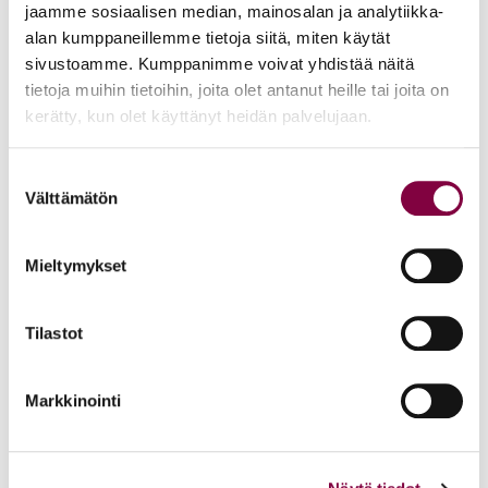
jaamme sosiaalisen median, mainosalan ja analytiikka-
Lausuntonne etäosallistumista toimituksiin ja
alan kumppaneillemme tietoja siitä, miten käytät
sivustoamme. Kumppanimme voivat yhdistää näitä
ulosottoselvitykseen koskevista ehdotuksista.
tietoja muihin tietoihin, joita olet antanut heille tai joita on
kerätty, kun olet käyttänyt heidän palvelujaan.
Juristiliitto pitää etäosallistumisen mahdollistamista
pääosin kannatettavana. Se parantaa menettelyn
Suostumuksen
saavutettavuutta ja voi lisätä tehokkuutta erityisesti
Välttämätön
valinta
tilanteissa, joissa fyysinen läsnäolo ei ole
välttämätöntä. Samalla se kuitenkin lisää tarvetta muun
Mieltymykset
muassa järjestelmien kehitykselle, tietoturvanäkökulmien
huomioonottamiselle, henkilökunnan ohjeistuksille sekä
Tilastot
asiakkaiden opastukselle, eikä uudistusta voida tästä
syystä pitää täysin merkityksettömänä esimerkiksi
Markkinointi
työmäärään tai järjestelmäkehitykseen liittyvien
resurssivaatimuksien osalta.