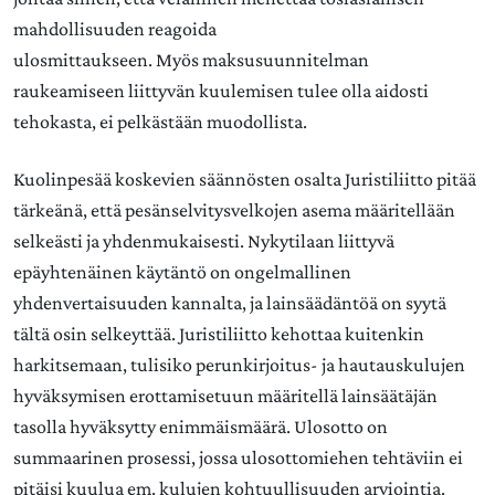
mahdollisuuden reagoida
ulosmittaukseen. Myös maksusuunnitelman
raukeamiseen liittyvän kuulemisen tulee olla aidosti
tehokasta, ei pelkästään muodollista.
Kuolinpesää koskevien säännösten osalta Juristiliitto pitää
tärkeänä, että pesänselvitysvelkojen asema määritellään
selkeästi ja yhdenmukaisesti. Nykytilaan liittyvä
epäyhtenäinen käytäntö on ongelmallinen
yhdenvertaisuuden kannalta, ja lainsäädäntöä on syytä
tältä osin selkeyttää. Juristiliitto kehottaa kuitenkin
harkitsemaan, tulisiko perunkirjoitus- ja hautauskulujen
hyväksymisen erottamisetuun määritellä lainsäätäjän
tasolla hyväksytty enimmäismäärä. Ulosotto on
summaarinen prosessi, jossa ulosottomiehen tehtäviin ei
pitäisi kuulua em. kulujen kohtuullisuuden arviointia.