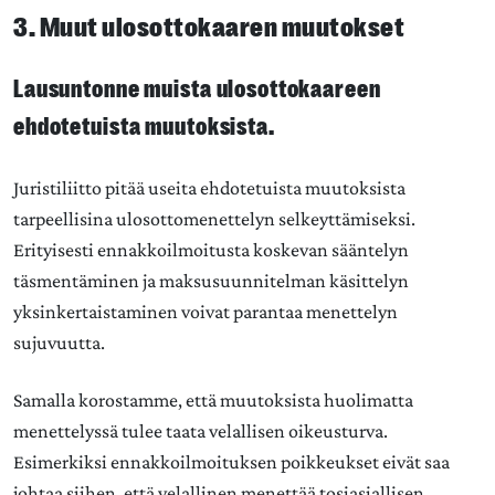
3. Muut ulosottokaaren muutokset
Lausuntonne muista ulosottokaareen
ehdotetuista muutoksista.
Juristiliitto pitää useita ehdotetuista muutoksista
tarpeellisina ulosottomenettelyn selkeyttämiseksi.
Erityisesti ennakkoilmoitusta koskevan sääntelyn
täsmentäminen ja maksusuunnitelman käsittelyn
yksinkertaistaminen voivat parantaa menettelyn
sujuvuutta.
Samalla korostamme, että muutoksista huolimatta
menettelyssä tulee taata velallisen oikeusturva.
Esimerkiksi ennakkoilmoituksen poikkeukset eivät saa
johtaa siihen, että velallinen menettää tosiasiallisen