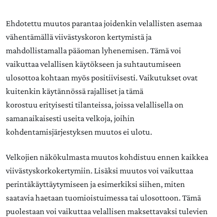
Ehdotettu muutos parantaa joidenkin velallisten asemaa
vähentämällä viivästyskoron kertymistä ja
mahdollistamalla pääoman lyhenemisen. Tämä voi
vaikuttaa velallisen käytökseen ja suhtautumiseen
ulosottoa kohtaan myös positiivisesti. Vaikutukset ovat
kuitenkin käytännössä rajalliset ja tämä
korostuu erityisesti tilanteissa, joissa velallisella on
samanaikaisesti useita velkoja, joihin
kohdentamisjärjestyksen muutos ei ulotu.
Velkojien näkökulmasta muutos kohdistuu ennen kaikkea
viivästyskorkokertymiin. Lisäksi muutos voi vaikuttaa
perintäkäyttäytymiseen ja esimerkiksi siihen, miten
saatavia haetaan tuomioistuimessa tai ulosottoon. Tämä
puolestaan voi vaikuttaa velallisen maksettavaksi tulevien