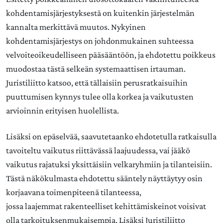
kohdentamisjärjestyksestä on kuitenkin järjestelmän
kannalta merkittävä muutos. Nykyinen
kohdentamisjärjestys on johdonmukainen suhteessa
velvoiteoikeudelliseen pääsääntöön, ja ehdotettu poikkeus
muodostaa tästä selkeän systemaattisen irtauman.
Juristiliitto katsoo, että tällaisiin perusratkaisuihin
puuttumisen kynnys tulee olla korkea ja vaikutusten
arvioinnin erityisen huolellista.
Lisäksi on epäselvää, saavutetaanko ehdotetulla ratkaisulla
tavoiteltu vaikutus riittävässä laajuudessa, vai jääkö
vaikutus rajatuksi yksittäisiin velkaryhmiin ja tilanteisiin.
Tästä näkökulmasta ehdotettu sääntely näyttäytyy osin
korjaavana toimenpiteenä tilanteessa,
jossa laajemmat rakenteelliset kehittämiskeinot voisivat
olla tarkoituksenmukaisempia. Lisäksi Juristiliitto