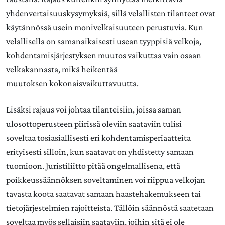
yhdenvertaisuuskysymyksiä, sillä velallisten tilanteet ovat
käytännössä usein monivelkaisuuteen perustuvia. Kun
velallisella on samanaikaisesti usean tyyppisiä velkoja,
kohdentamisjärjestyksen muutos vaikuttaa vain osaan
velkakannasta, mikä heikentää
muutoksen kokonaisvaikuttavuutta.
Lisäksi rajaus voi johtaa tilanteisiin, joissa saman
ulosottoperusteen piirissä oleviin saataviin tulisi
soveltaa tosiasiallisesti eri kohdentamisperiaatteita
erityisesti silloin, kun saatavat on yhdistetty samaan
tuomioon. Juristiliitto pitää ongelmallisena, että
poikkeussäännöksen soveltaminen voi riippua velkojan
tavasta koota saatavat samaan haastehakemukseen tai
tietojärjestelmien rajoitteista. Tällöin säännöstä saatetaan
soveltaa myös sellaisiin saataviin, joihin sitä ei ole