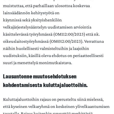
muistuttaa, että parhaillaan ulosottoa koskevaa
lainsäädännön kehitystyötä on
käynnissä sekä yksityishenkilön
velkajärjestelysääntelyn uudistamisen arviointia
käsittelevässä työryhmässä (OM112:00/2023) että nk.
oikeuslaitostyöryhmässä (OM012:00/2023). Verrattuna
näihin huolellisesti valmisteltuihin ja laajoihin
uudistuksiin, käsillä oleva ehdotus on periaatteellisesti
suuri ja menettelyä monimutkaistava.
Lausuntonne muutosehdotuksen
kohdentamisesta kuluttajaluottoihin.
Kuluttajaluottoihin rajaus on perusteltu siinä mielessä,
että kyseinen velkaryhmä on keskeinen ylivelkaantumisen
taustalla. Rajaus kuitenkin synnyttää merkittäviä