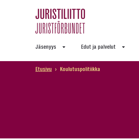
Skip
to
the
content
Jäsenyys
Edut ja palvelut
Etusivu
›
Koulutuspolitiikka