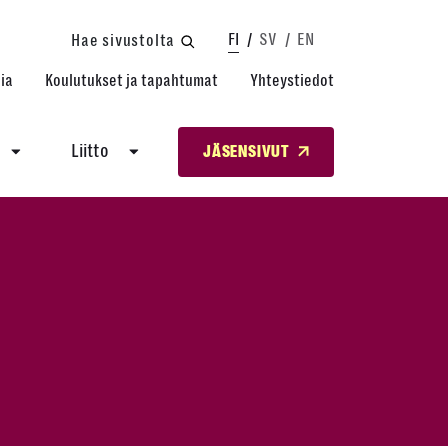
FI
SV
EN
Hae sivustolta
ia
Koulutukset ja tapahtumat
Yhteystiedot
Liitto
JÄSENSIVUT