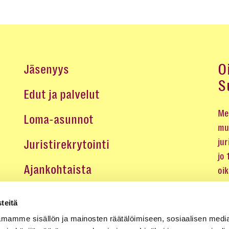
O
Jäsenyys
S
Edut ja palvelut
Me 
Loma-asunnot
mu
jur
Juristirekrytointi
jo
Ajankohtaista
oi
oik
Medialle
teitä
Koulutukset ja tapahtumat
mamme sisällön ja mainosten räätälöimiseen, sosiaalisen medi