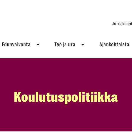
Juristimed
Edunvalvonta
Työ ja ura
Ajankohtaista
Koulutuspolitiikka