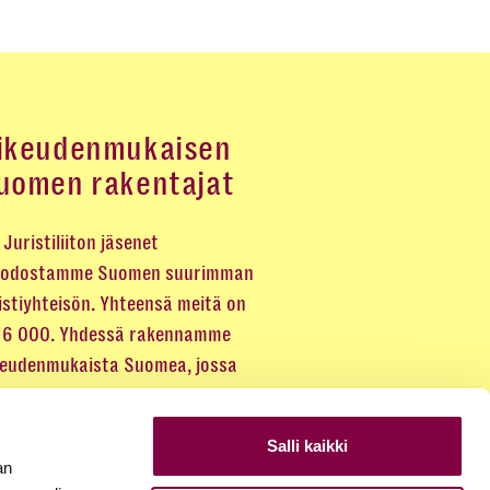
ikeudenmukaisen
uomen rakentajat
Juristiliiton jäsenet
odostamme Suomen suurimman
istiyhteisön. Yhteensä meitä on
 16 000. Yhdessä rakennamme
keudenmukaista Suomea, jossa
eus kuuluu kaikille.
Salli kaikki
LIITY JÄSENEKSI
an