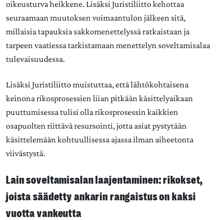
oikeusturva heikkene. Lisäksi Juristiliitto kehottaa
seuraamaan muutoksen voimaantulon jälkeen sitä,
millaisia tapauksia sakkomenettelyssä ratkaistaan ja
tarpeen vaatiessa tarkistamaan menettelyn soveltamisalaa
tulevaisuudessa.
Lisäksi Juristiliitto muistuttaa, että lähtökohtaisena
keinona rikosprosessien liian pitkään käsittelyaikaan
puuttumisessa tulisi olla rikosprosessin kaikkien
osapuolten riittävä resursointi, jotta asiat pystytään
käsittelemään kohtuullisessa ajassa ilman aiheetonta
viivästystä.
Lain soveltamisalan laajentaminen: rikokset,
joista säädetty ankarin rangaistus on kaksi
vuotta vankeutta