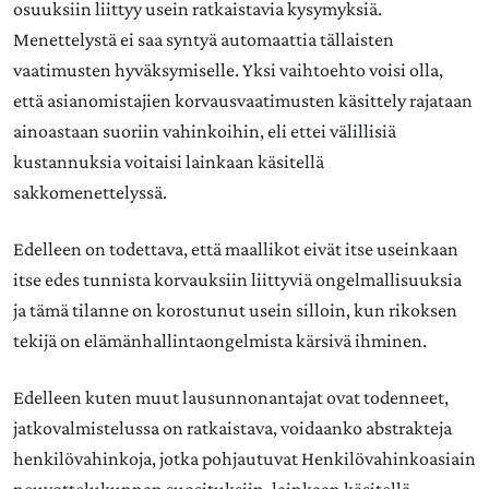
osuuksiin liittyy usein ratkaistavia kysymyksiä.
Menettelystä ei saa syntyä automaattia tällaisten
vaatimusten hyväksymiselle. Yksi vaihtoehto voisi olla,
että asianomistajien korvausvaatimusten käsittely rajataan
ainoastaan suoriin vahinkoihin, eli ettei välillisiä
kustannuksia voitaisi lainkaan käsitellä
sakkomenettelyssä.
Edelleen on todettava, että maallikot eivät itse useinkaan
itse edes tunnista korvauksiin liittyviä ongelmallisuuksia
ja tämä tilanne on korostunut usein silloin, kun rikoksen
tekijä on elämänhallintaongelmista kärsivä ihminen.
Edelleen kuten muut lausunnonantajat ovat todenneet,
jatkovalmistelussa on ratkaistava, voidaanko abstrakteja
henkilövahinkoja, jotka pohjautuvat Henkilövahinkoasiain