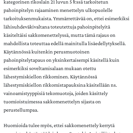
kategorinen rikoslain 21 luvun 5 §:ssä tarkoitetun
pahoinpitelyn rajaaminen menettelyn ulkopuolelle
tarkoituksenmukaista. Ymmärrettävää on, ettei esimerkiksi
lähisuhdeväkivaltana toteutettuja pahoinpitelyitä
käsiteltäisi sakkomenettelyssä, mutta tämä rajaus on
mahdollista toteuttaa edellä mainitulla lisäedellytyksellä.
Käytännössä kuitenkin perusmuotoinen
pahoinpitelytapaus on yksinkertaisempi käsitellä kuin
esimerkiksi soveltamisalaan mukaan otettu
lähestymiskiellon rikkominen. Käytännössä
lähestymiskiellon rikkomistapauksina käsitellään ns.
vainoamistyyppisiä tekomuotoja, joiden käsittely
tuomioistuimessa sakkomenettelyn sijasta on
perustellumpaa.
Huomioida tulee myös, ettei sakkomenettely kerrytä