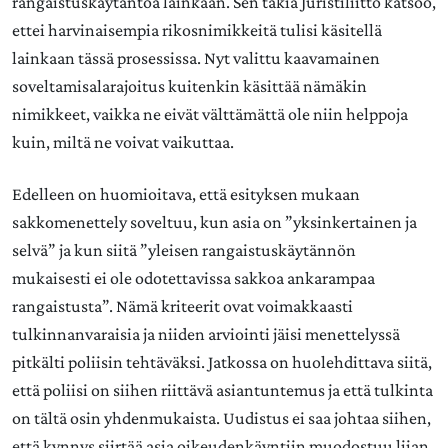
rangaistuskäytäntöä lainkaan. Sen takia Juristiliitto katsoo,
ettei harvinaisempia rikosnimikkeitä tulisi käsitellä
lainkaan tässä prosessissa. Nyt valittu kaavamainen
soveltamisalarajoitus kuitenkin käsittää nämäkin
nimikkeet, vaikka ne eivät välttämättä ole niin helppoja
kuin, miltä ne voivat vaikuttaa.
Edelleen on huomioitava, että esityksen mukaan
sakkomenettely soveltuu, kun asia on ”yksinkertainen ja
selvä” ja kun siitä ”yleisen rangaistuskäytännön
mukaisesti ei ole odotettavissa sakkoa ankarampaa
rangaistusta”. Nämä kriteerit ovat voimakkaasti
tulkinnanvaraisia ja niiden arviointi jäisi menettelyssä
pitkälti poliisin tehtäväksi. Jatkossa on huolehdittava siitä,
että poliisi on siihen riittävä asiantuntemus ja että tulkinta
on tältä osin yhdenmukaista. Uudistus ei saa johtaa siihen,
että kynnys siirtää asia oikeudenkäyntiin muodostuu liian