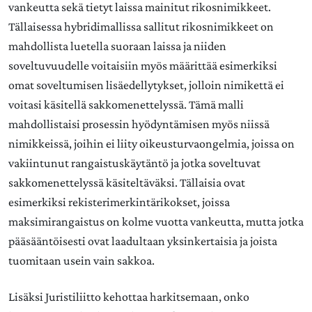
vankeutta sekä tietyt laissa mainitut rikosnimikkeet.
Tällaisessa hybridimallissa sallitut rikosnimikkeet on
mahdollista luetella suoraan laissa ja niiden
soveltuvuudelle voitaisiin myös määrittää esimerkiksi
omat soveltumisen lisäedellytykset, jolloin nimikettä ei
voitasi käsitellä sakkomenettelyssä. Tämä malli
mahdollistaisi prosessin hyödyntämisen myös niissä
nimikkeissä, joihin ei liity oikeusturvaongelmia, joissa on
vakiintunut rangaistuskäytäntö ja jotka soveltuvat
sakkomenettelyssä käsiteltäväksi. Tällaisia ovat
esimerkiksi rekisterimerkintärikokset, joissa
maksimirangaistus on kolme vuotta vankeutta, mutta jotka
pääsääntöisesti ovat laadultaan yksinkertaisia ja joista
tuomitaan usein vain sakkoa.
Lisäksi Juristiliitto kehottaa harkitsemaan, onko