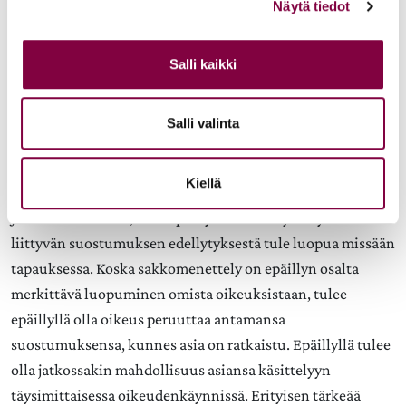
Näytä tiedot
Alaikäinen epäilty sakkomenettelyssä
Salli kaikki
Ei lausuttavaa.
Salli valinta
Asianosaisten suostumukset ja suostumuksen
peruuttaminen
Kiellä
Juristiliitto katsoo, ettei epäillyn menettelyn käyttöön
liittyvän suostumuksen edellytyksestä tule luopua missään
tapauksessa. Koska sakkomenettely on epäillyn osalta
merkittävä luopuminen omista oikeuksistaan, tulee
epäillyllä olla oikeus peruuttaa antamansa
suostumuksensa, kunnes asia on ratkaistu. Epäillyllä tulee
olla jatkossakin mahdollisuus asiansa käsittelyyn
täysimittaisessa oikeudenkäynnissä. Erityisen tärkeää