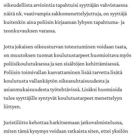
oikeudellista arviointia tapahtuisi syyttäjän vahvistaessa
näitä nk. vaativampia sakkomenettelyjuttuja, on syyttäjä
kuitenkin aina poliisin kirjaaman lyhyen tapahtuma- ja
teonkuvauksen varassa.
Jotta jokaisen oikeusturvan toteutuminen voidaan taata,
on muutoksen tuomat koulutustarpeet huomioitava myös
poliisikoulutuksessa ja sen sisältöjen kehittämisessä.
Poliisin toimivallan kasvattaminen lisää tarvetta lisätä
koulutusta vallankäytön oikeasuhtaisuudesta ja
asianmukaisuudesta työtehtävissä. Lisäksi huomioida
tulee syyttäjille syntyvät koulutustarpeet menettelyyn
liittyen.
Juristiliitto kehottaa harkitsemaan jatkovalmistelussa,
miten tämä kysymys voidaan ratkaista siten, ettei yksilön