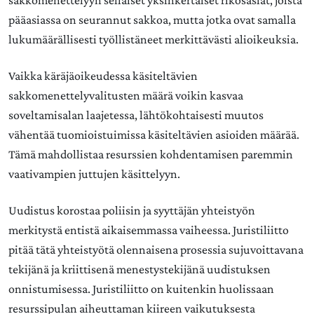
sakkomenettelyyn sellaiset yksinkertaiset rikosasiat, joista
pääasiassa on seurannut sakkoa, mutta jotka ovat samalla
lukumäärällisesti työllistäneet merkittävästi alioikeuksia.
Vaikka käräjäoikeudessa käsiteltävien
sakkomenettelyvalitusten määrä voikin kasvaa
soveltamisalan laajetessa, lähtökohtaisesti muutos
vähentää tuomioistuimissa käsiteltävien asioiden määrää.
Tämä mahdollistaa resurssien kohdentamisen paremmin
vaativampien juttujen käsittelyyn.
Uudistus korostaa poliisin ja syyttäjän yhteistyön
merkitystä entistä aikaisemmassa vaiheessa. Juristiliitto
pitää tätä yhteistyötä olennaisena prosessia sujuvoittavana
tekijänä ja kriittisenä menestystekijänä uudistuksen
onnistumisessa. Juristiliitto on kuitenkin huolissaan
resurssipulan aiheuttaman kiireen vaikutuksesta