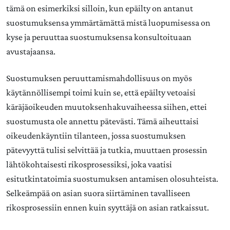
tämä on esimerkiksi silloin, kun epäilty on antanut
suostumuksensa ymmärtämättä mistä luopumisessa on
kyse ja peruuttaa suostumuksensa konsultoituaan
avustajaansa.
Suostumuksen peruuttamismahdollisuus on myös
käytännöllisempi toimi kuin se, että epäilty vetoaisi
käräjäoikeuden muutoksenhakuvaiheessa siihen, ettei
suostumusta ole annettu pätevästi. Tämä aiheuttaisi
oikeudenkäyntiin tilanteen, jossa suostumuksen
pätevyyttä tulisi selvittää ja tutkia, muuttaen prosessin
lähtökohtaisesti rikosprosessiksi, joka vaatisi
esitutkintatoimia suostumuksen antamisen olosuhteista.
Selkeämpää on asian suora siirtäminen tavalliseen
rikosprosessiin ennen kuin syyttäjä on asian ratkaissut.