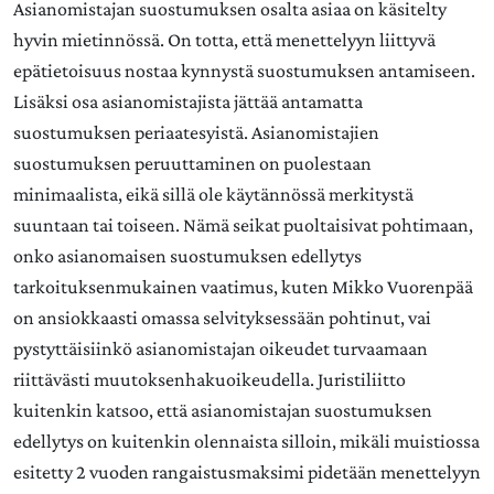
Asianomistajan suostumuksen osalta asiaa on käsitelty
hyvin mietinnössä. On totta, että menettelyyn liittyvä
epätietoisuus nostaa kynnystä suostumuksen antamiseen.
Lisäksi osa asianomistajista jättää antamatta
suostumuksen periaatesyistä. Asianomistajien
suostumuksen peruuttaminen on puolestaan
minimaalista, eikä sillä ole käytännössä merkitystä
suuntaan tai toiseen. Nämä seikat puoltaisivat pohtimaan,
onko asianomaisen suostumuksen edellytys
tarkoituksenmukainen vaatimus, kuten Mikko Vuorenpää
on ansiokkaasti omassa selvityksessään pohtinut, vai
pystyttäisiinkö asianomistajan oikeudet turvaamaan
riittävästi muutoksenhakuoikeudella. Juristiliitto
kuitenkin katsoo, että asianomistajan suostumuksen
edellytys on kuitenkin olennaista silloin, mikäli muistiossa
esitetty 2 vuoden rangaistusmaksimi pidetään menettelyyn