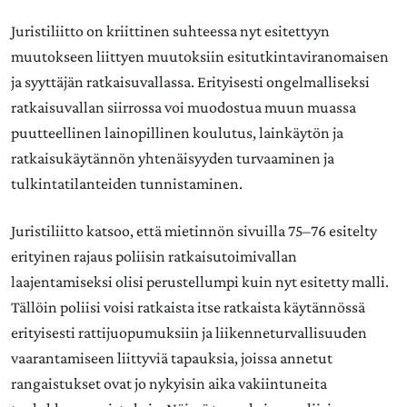
Juristiliitto on kriittinen suhteessa nyt esitettyyn
muutokseen liittyen muutoksiin esitutkintaviranomaisen
ja syyttäjän ratkaisuvallassa. Erityisesti ongelmalliseksi
ratkaisuvallan siirrossa voi muodostua muun muassa
puutteellinen lainopillinen koulutus, lainkäytön ja
ratkaisukäytännön yhtenäisyyden turvaaminen ja
tulkintatilanteiden tunnistaminen.
Juristiliitto katsoo, että mietinnön sivuilla 75–76 esitelty
erityinen rajaus poliisin ratkaisutoimivallan
laajentamiseksi olisi perustellumpi kuin nyt esitetty malli.
Tällöin poliisi voisi ratkaista itse ratkaista käytännössä
erityisesti rattijuopumuksiin ja liikenneturvallisuuden
vaarantamiseen liittyviä tapauksia, joissa annetut
rangaistukset ovat jo nykyisin aika vakiintuneita