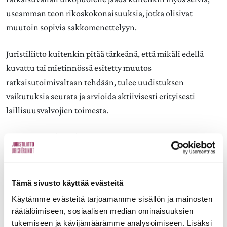
useamman teon rikoskokonaisuuksia, jotka olisivat
muutoin sopivia sakkomenettelyyn.
Juristiliitto kuitenkin pitää tärkeänä, että mikäli edellä
kuvattu tai mietinnössä esitetty muutos
ratkaisutoimivaltaan tehdään, tulee uudistuksen
vaikutuksia seurata ja arvioida aktiivisesti erityisesti
laillisuusvalvojien toimesta.
Lisäksi Juristiliitto katsoo, että asianomistajan
yksityisoikeudellisesta korvausvaatimuksesta päättäminen
tulisi olla jatkossakin yksinomaan syyttäjän toimivallassa,
eikä poliisin tulisi vahvistaa näitä lainkaan.
Tämä sivusto käyttää evästeitä
Yksityisoikeudelliset korvausasiat voivat sisältää
Käytämme evästeitä tarjoamamme sisällön ja mainosten
vaikeimmillaan sellaisia seikkoja, jotka edellyttävät
räätälöimiseen, sosiaalisen median ominaisuuksien
lainopillista kannanottoa, eikä niiden ratkaisemista voida
tukemiseen ja kävijämäärämme analysoimiseen. Lisäksi