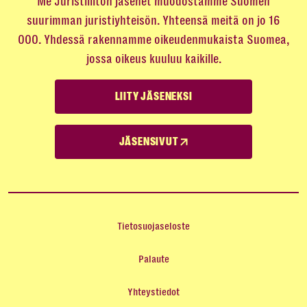
Me Juristiliiton jäsenet muodostamme Suomen
suurimman juristiyhteisön. Yhteensä meitä on jo 16
000. Yhdessä rakennamme oikeudenmukaista Suomea,
jossa oikeus kuuluu kaikille.
LIITY JÄSENEKSI
JÄSENSIVUT
Tietosuojaseloste
Palaute
Yhteystiedot