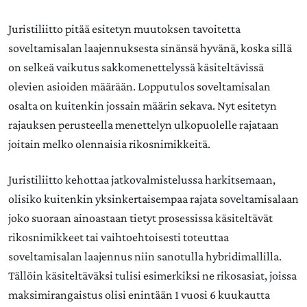
Juristiliitto pitää esitetyn muutoksen tavoitetta
soveltamisalan laajennuksesta sinänsä hyvänä, koska sillä
on selkeä vaikutus sakkomenettelyssä käsiteltävissä
olevien asioiden määrään. Lopputulos soveltamisalan
osalta on kuitenkin jossain määrin sekava. Nyt esitetyn
rajauksen perusteella menettelyn ulkopuolelle rajataan
joitain melko olennaisia rikosnimikkeitä.
Juristiliitto kehottaa jatkovalmistelussa harkitsemaan,
olisiko kuitenkin yksinkertaisempaa rajata soveltamisalaan
joko suoraan ainoastaan tietyt prosessissa käsiteltävät
rikosnimikkeet tai vaihtoehtoisesti toteuttaa
soveltamisalan laajennus niin sanotulla hybridimallilla.
Tällöin käsiteltäväksi tulisi esimerkiksi ne rikosasiat, joissa
maksimirangaistus olisi enintään 1 vuosi 6 kuukautta