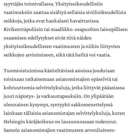
syyttäjän toimivallassa. Yksityisoikeudellisiin
vaatimuksiin saattaa sisältyä sellaisia siviilioikeudellisia
seikkoja, jotka ovat hankalasti havaittavissa.
Rivikenttäpoliisin tai maallikko-osapuolten lainopillisen
osaamisen edellytykset eivät riitä näiden
yksityisoikeudellisten vaatimusten ja niihin liittyvien
seikkojen arvioimiseen, eikä tätä heiltä voi vaatia.
Tuomioistuimissa käsiteltävissä asioissa joudutaan
toisinaan ratkaisemaan asianomistajien epäselviä tai
kohtuuttomia selvittelykuluja, jotka liittyvät pääasiassa
juuri näpistys- ja varkaustapauksiin. On ylipäätään
olennainen kysymys, syntyykö sakkomenettelyssä
lainkaan tällaisia asianomistajan selvittelykuluja, kuten
Helsingin käräjäoikeus on lausunnossaan todennut.
Samoin asianomistajien vaatimusten arvonlisävero-