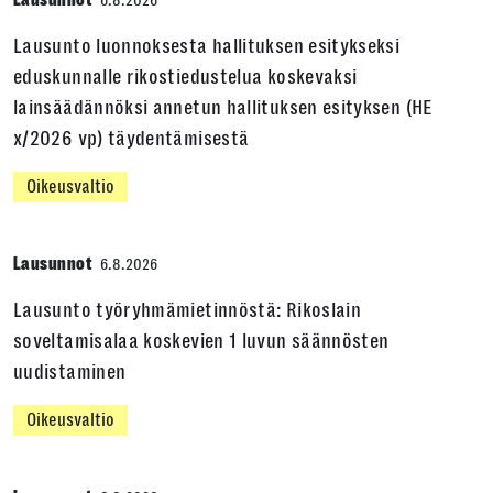
Lausunnot
6.8.2026
Lausunto luonnoksesta hallituksen esitykseksi
eduskunnalle rikostiedustelua koskevaksi
lainsäädännöksi annetun hallituksen esityksen (HE
x/2026 vp) täydentämisestä
Oikeusvaltio
Lausunnot
6.8.2026
Lausunto työryhmämietinnöstä: Rikoslain
soveltamisalaa koskevien 1 luvun säännösten
uudistaminen
Oikeusvaltio