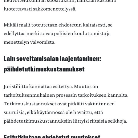
neuvottelukunnan suosituksiin, lainkaan käsitellä
luotettavasti sakkomenettelyssä.
Mikäli malli toteutetaan ehdotetun kaltaisesti, se
edellyttää merkittävää poliisien kouluttamista ja
menettelyn valvomista.
Lain soveltamisalan laajentaminen:
päihdetutkimuskustannukset
Juristiliitto kannattaa esitettyä. Muutos on
tarkoituksenmukainen prosessin tarkoituksen kannalta.
Tutkimuskustannukset ovat pitkälti vakiintuneen
suuruisia, eikä käytännössä ole havaittu, että
päihdetutkimuskustannuksiin liittyisi riitaisia seikkoja.
Esitutkintaan ehdotetut muutokset