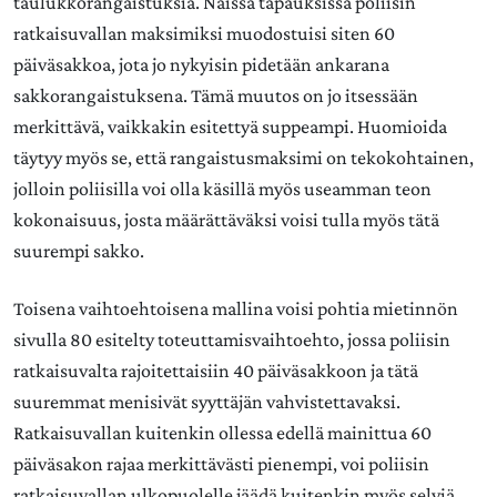
taulukkorangaistuksia. Näissä tapauksissa poliisin
ratkaisuvallan maksimiksi muodostuisi siten 60
päiväsakkoa, jota jo nykyisin pidetään ankarana
sakkorangaistuksena. Tämä muutos on jo itsessään
merkittävä, vaikkakin esitettyä suppeampi. Huomioida
täytyy myös se, että rangaistusmaksimi on tekokohtainen,
jolloin poliisilla voi olla käsillä myös useamman teon
kokonaisuus, josta määrättäväksi voisi tulla myös tätä
suurempi sakko.
Toisena vaihtoehtoisena mallina voisi pohtia mietinnön
sivulla 80 esitelty toteuttamisvaihtoehto, jossa poliisin
ratkaisuvalta rajoitettaisiin 40 päiväsakkoon ja tätä
suuremmat menisivät syyttäjän vahvistettavaksi.
Ratkaisuvallan kuitenkin ollessa edellä mainittua 60
päiväsakon rajaa merkittävästi pienempi, voi poliisin
ratkaisuvallan ulkopuolelle jäädä kuitenkin myös selviä,