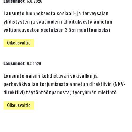
Lausunnot
6.8.2026
Lausunto luonnoksesta sosiaali- ja terveysalan
yhdistysten ja säätiöiden rahoituksesta annetun
valtioneuvoston asetuksen 3 §:n muuttamiseksi
Oikeusvaltio
Lausunnot
6.7.2026
Lausunto naisiin kohdistuvan väkivallan ja
perheväkivallan torjumisesta annetun direktiivin (NKV-
direktiivi) täytäntöönpanosta; työryhmän mietintö
Oikeusvaltio