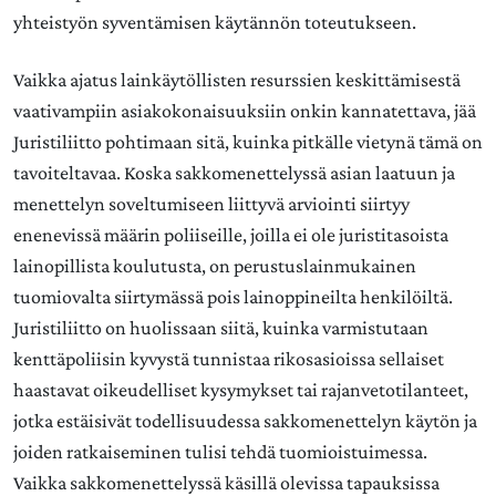
yhteistyön syventämisen käytännön toteutukseen.
Vaikka ajatus lainkäytöllisten resurssien keskittämisestä
vaativampiin asiakokonaisuuksiin onkin kannatettava, jää
Juristiliitto pohtimaan sitä, kuinka pitkälle vietynä tämä on
tavoiteltavaa. Koska sakkomenettelyssä asian laatuun ja
menettelyn soveltumiseen liittyvä arviointi siirtyy
enenevissä määrin poliiseille, joilla ei ole juristitasoista
lainopillista koulutusta, on perustuslainmukainen
tuomiovalta siirtymässä pois lainoppineilta henkilöiltä.
Juristiliitto on huolissaan siitä, kuinka varmistutaan
kenttäpoliisin kyvystä tunnistaa rikosasioissa sellaiset
haastavat oikeudelliset kysymykset tai rajanvetotilanteet,
jotka estäisivät todellisuudessa sakkomenettelyn käytön ja
joiden ratkaiseminen tulisi tehdä tuomioistuimessa.
Vaikka sakkomenettelyssä käsillä olevissa tapauksissa