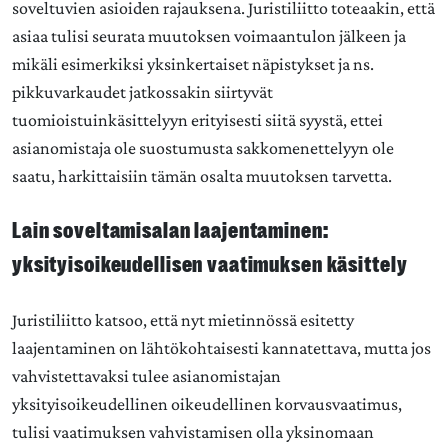
soveltuvien asioiden rajauksena. Juristiliitto toteaakin, että
asiaa tulisi seurata muutoksen voimaantulon jälkeen ja
mikäli esimerkiksi yksinkertaiset näpistykset ja ns.
pikkuvarkaudet jatkossakin siirtyvät
tuomioistuinkäsittelyyn erityisesti siitä syystä, ettei
asianomistaja ole suostumusta sakkomenettelyyn ole
saatu, harkittaisiin tämän osalta muutoksen tarvetta.
Lain soveltamisalan laajentaminen:
yksityisoikeudellisen vaatimuksen käsittely
Juristiliitto katsoo, että nyt mietinnössä esitetty
laajentaminen on lähtökohtaisesti kannatettava, mutta jos
vahvistettavaksi tulee asianomistajan
yksityisoikeudellinen oikeudellinen korvausvaatimus,
tulisi vaatimuksen vahvistamisen olla yksinomaan