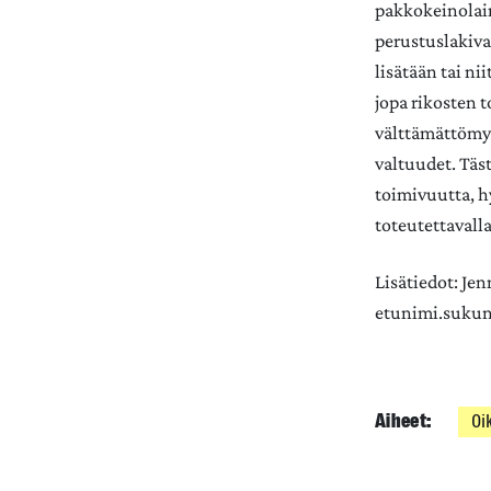
pakkokeinolai
perustuslakiva
lisätään tai ni
jopa rikosten 
välttämättömy
valtuudet. Täs
toimivuutta, h
toteutettavalla
Lisätiedot: Jen
etunimi.sukuni
Aiheet:
Oi