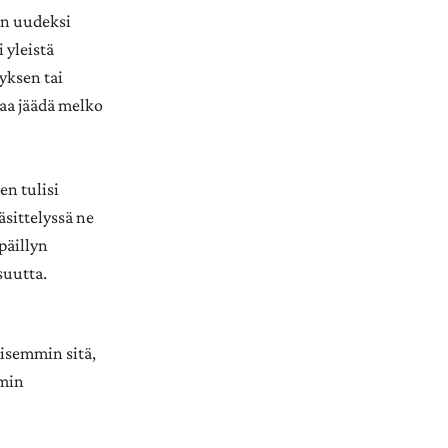
en uudeksi
 yleistä
tyksen tai
aa jäädä melko
en tulisi
sittelyssä ne
epäillyn
suutta.
llisemmin sitä,
mmin