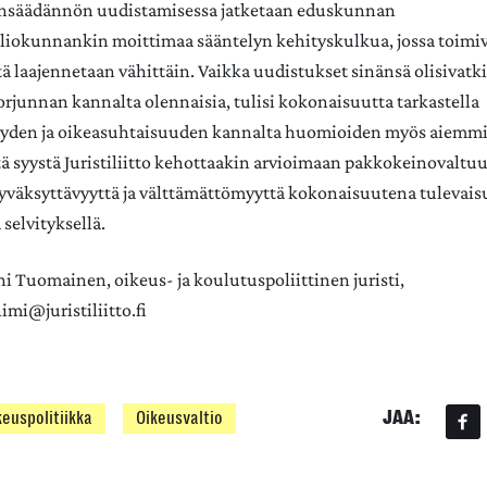
nsäädännön uudistamisessa jatketaan eduskunnan
liokunnankin moittimaa sääntelyn kehityskulkua, jossa toimi
itä laajennetaan vähittäin. Vaikka uudistukset sinänsä olisivatki
torjunnan kannalta olennaisia, tulisi kokonaisuutta tarkastella
yden ja oikeasuhtaisuuden kannalta huomioiden myös aiemmi
tä syystä Juristiliitto kehottaakin arvioimaan pakkokeinovaltu
yväksyttävyyttä ja välttämättömyyttä kokonaisuutena tulevai
 selvityksellä.
ni Tuomainen, oikeus- ja koulutuspoliittinen juristi,
mi@juristiliitto.fi
JAA:
keuspolitiikka
Oikeusvaltio