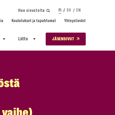
FI
SV
EN
Hae sivustolta
ia
Koulutukset ja tapahtumat
Yhteystiedot
Liitto
JÄSENSIVUT
östä
n
 vaihe)