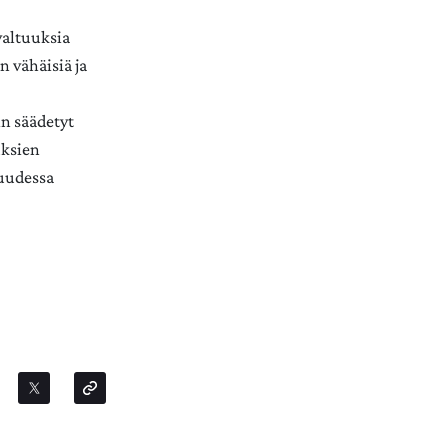
valtuuksia
n vähäisiä ja
n säädetyt
uksien
suudessa