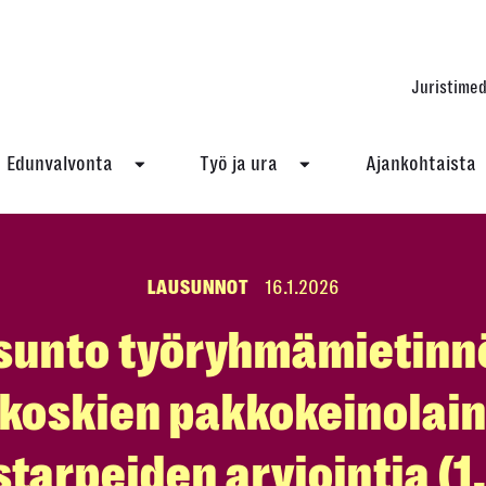
Juristimed
Edunvalvonta
Työ ja ura
Ajankohtaista
LAUSUNNOT
16.1.2026
sunto työryhmämietinn
koskien pakkokeinolai
tarpeiden arviointia (1.