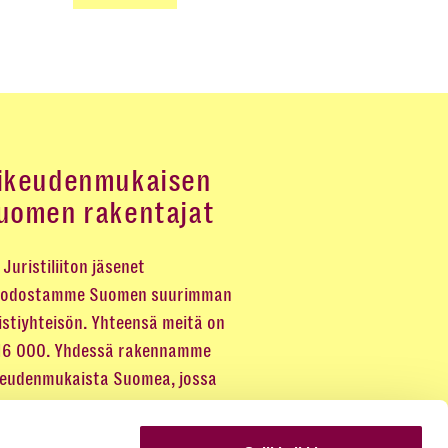
ikeudenmukaisen
uomen rakentajat
Juristiliiton jäsenet
odostamme Suomen suurimman
istiyhteisön. Yhteensä meitä on
 16 000. Yhdessä rakennamme
keudenmukaista Suomea, jossa
eus kuuluu kaikille.