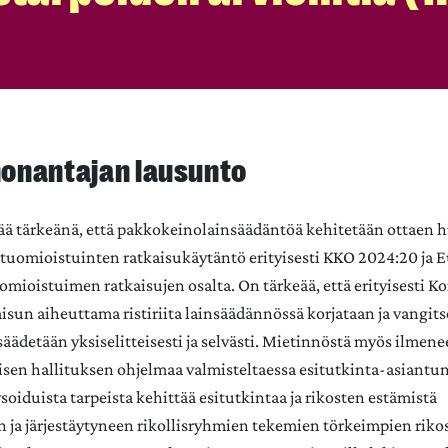
onantajan lausunto
pitää tärkeänä, että pakkokeinolainsäädäntöä kehitetään ottaen
tuomioistuinten ratkaisukäytäntö erityisesti KKO 2024:20 ja 
mioistuimen ratkaisujen osalta. On tärkeää, että erityisesti 
isun aiheuttama ristiriita lainsäädännössä korjataan ja vangit
säädetään yksiselitteisesti ja selvästi. Mietinnöstä myös ilmenee
sen hallituksen ohjelmaa valmisteltaessa esitutkinta-asiantun
oiduista tarpeista kehittää esitutkintaa ja rikosten estämistä
ja järjestäytyneen rikollisryhmien tekemien törkeimpien rik