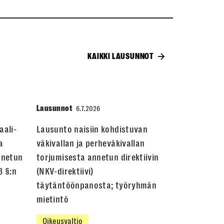
KAIKKI LAUSUNNOT
Lausunnot
6.7.2026
aali-
Lausunto naisiin kohdistuvan
a
väkivallan ja perheväkivallan
nnetun
torjumisesta annetun direktiivin
3 §:n
(NKV-direktiivi)
täytäntöönpanosta; työryhmän
mietintö
Oikeusvaltio