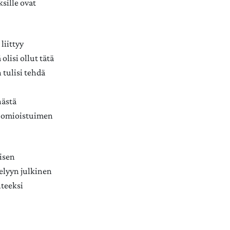
ksille ovat
liittyy
olisi ollut tätä
 tulisi tehdä
nästä
 tuomioistuimen
yisen
elyyn julkinen
hteeksi