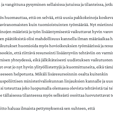
a vangittuna pysyminen sellaisissa jutuissa ja tilanteissa, jotka
yös huomauttaa, että on selvää, että uusia pakkokeinoja koskevat
taviranomaisten kuin tuomioistuinten työmäärää. Nyt mietinnö
inojen määristä ja työn lisääntymisestä vaikuttavat hyvin varov
en päätöksistä olisi mahdollisuus kannella ilman määräaikaa 
ikutukset huomioida myös hovioikeuksien työmäärissä ja resur
atsookin, että riittävä resursointi lisääntyviin tehtäviin on varmi
misen yhteydessä, eikä jälkikäteisesti uudistuksen vaikutusten
ovat jo nyt hyvin ylityöllistettyjä ja kuormittuneita, eikä tämä
teeseen helpotusta. Mikäli lisäresursoinnin osalta kuitenkin
uspoliittisen ministerivaliokunnan linjauksien kannalle ja uus
isi toteuttaa joko luopumalla olemassa olevista tehtävistä tai 
e tällaisessa tilanteessa myös selkeästi osoittaa luovutettavat 
liitto haluaa ilmaista pettymyksensä sen suhteen, että