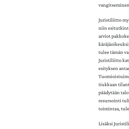
vangitseminen j
Juristiliitto m
niin esitutkin
arviot pakkoke
käräjäoikeuksi
tulee tämän va
Juristiliitto k
esityksen anta
Tuomioistuimet 
tiukkaan tilan
päädytään talo
resursointi tul
toimintaa, tule
Lisäksi Juristi