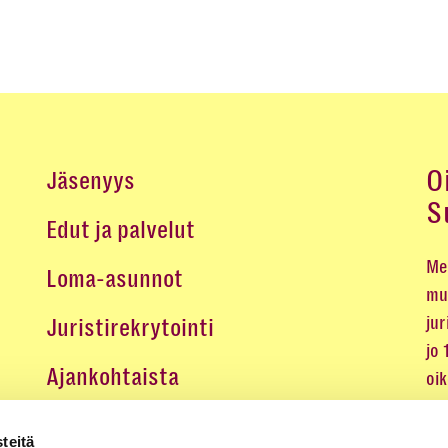
O
Jäsenyys
S
Edut ja palvelut
Me 
Loma-asunnot
mu
jur
Juristirekrytointi
jo
Ajankohtaista
oi
oik
Medialle
teitä