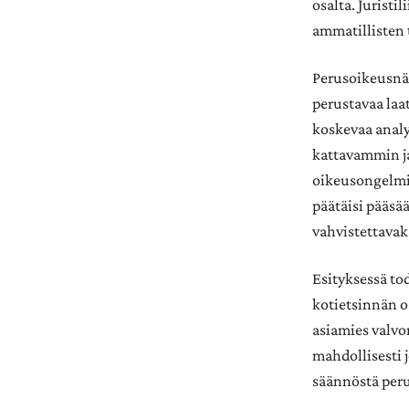
osalta. Juristi
ammatillisten 
Perusoikeusnäk
perustavaa laatu
koskevaa analy
kattavammin ja
oikeusongelmia.
päätäisi pääsää
vahvistettavak
Esityksessä to
kotietsinnän o
asiamies valvo
mahdollisesti j
säännöstä peru