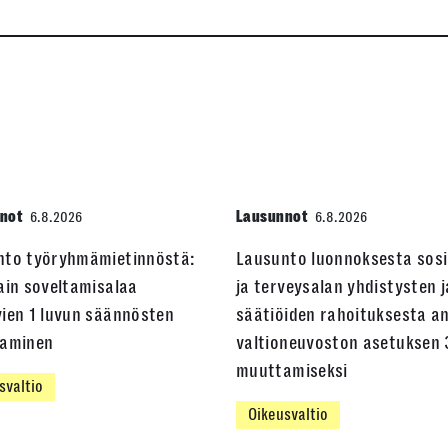
not
Lausunnot
6.8.2026
6.8.2026
nto työryhmämietinnöstä:
Lausunto luonnoksesta sosi
ain soveltamisalaa
ja terveysalan yhdistysten j
ien 1 luvun säännösten
säätiöiden rahoituksesta a
taminen
valtioneuvoston asetuksen 
muuttamiseksi
svaltio
Oikeusvaltio