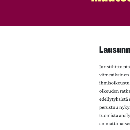
Lausunn
Juristiliitto 
viimeaikainen 
ihmisoikeustuo
oikeuden ratka
edellytyksistä 
perustuu nykyi
tuomista analys
ammattimaisen 