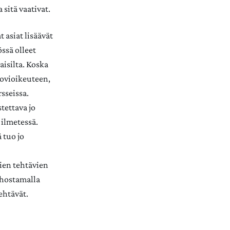
 sitä vaativat.
 asiat lisäävät
ssä olleet
aisilta. Koska
hovioikeuteen,
sseissa.
stettava jo
 ilmetessä.
 tuo jo
ien tehtävien
tehostamalla
tehtävät.