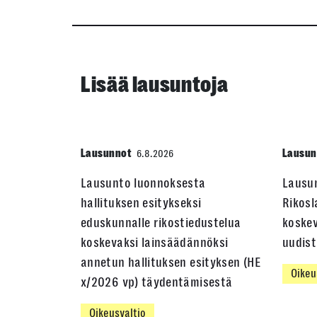
Lisää lausuntoja
Lausunnot
Lausun
6.8.2026
Lausunto luonnoksesta
Lausu
hallituksen esitykseksi
Rikosl
eduskunnalle rikostiedustelua
koskev
koskevaksi lainsäädännöksi
uudis
annetun hallituksen esityksen (HE
Oikeu
x/2026 vp) täydentämisestä
Oikeusvaltio