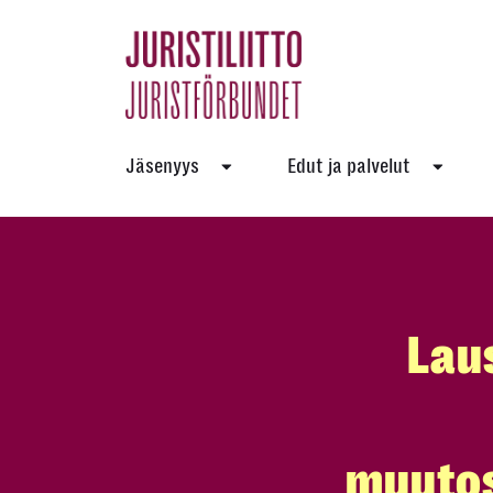
Skip
to
the
content
Jäsenyys
Edut ja palvelut
Lau
muutos