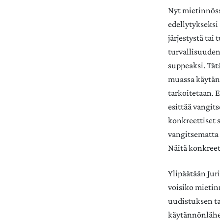
Nyt mietinnöss
edellytykseksi
järjestystä tai 
turvallisuuden
suppeaksi. Tät
muassa käytänn
tarkoitetaan. 
esittää vangit
konkreettiset s
vangitsematta j
Näitä konkreett
Ylipäätään Juri
voisiko mietin
uudistuksen tau
käytännönlähei