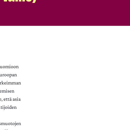
 huomioon
Euroopan
Korkeimman
semisen
, että asia
tijoiden
osmuotojen