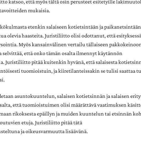
liitto katsoo, että myös tältä osin perusteet esitetyille lakimuuto
tavoitteiden mukaisia.
ökulmasta etenkin salaiseen kotietsintään ja paikanetsintään 
a olevia haasteita. Juristiliitto olisi odottanut, että esityksessä 
sointia. Myös kansainvälinen vertailu tällaiseen pakkokeinoon
 selvittää, että onko tämän osalta ilmennyt käytännön
 Juristiliitto pitää kuitenkin hyvänä, että salaisesta kotietsin
ntöisesti tuomioistuin, ja kiiretilanteissakin se tulisi saattaa
si.
detaan asuntokuuntelun, salaisen kotietsinnän ja salaisen erit
salta, että tuomioistuimen olisi määrättävä vaatimuksen käsitt
maan rikoksesta epäillyn ja muiden kuuntelun tai etsinnän ko
outuvien etuja. Juristiliitto pitää tätä
steltuna ja oikeusvarmuutta lisäävänä.