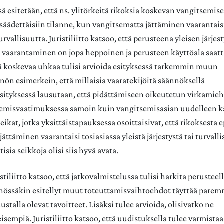
ä esitetään, että ns. ylitörkeitä rikoksia koskevan vangitsemis
 säädettäisiin tilanne, kun vangitsematta jättäminen vaarantaisi
turvallisuutta. Juristiliitto katsoo, että perusteena yleisen järjes
 vaarantaminen on jopa heppoinen ja perusteen käyttöala saatt
ä koskevaa uhkaa tulisi arvioida esityksessä tarkemmin muun
ön esimerkein, että millaisia vaaratekijöitä säännöksellä
Esityksessä lausutaan, että pidättämiseen oikeutetun virkamieh
semisvaatimuksessa samoin kuin vangitsemisasian uudelleen kä
eikat, jotka yksittäistapauksessa osoittaisivat, että rikoksesta 
ättäminen vaarantaisi tosiasiassa yleistä järjestystä tai turvalli
isia seikkoja olisi siis hyvä avata.
stiliitto katsoo, että jatkovalmistelussa tulisi harkita perustee
nössäkin esitellyt muut toteuttamisvaihtoehdot täyttää pare
stalla olevat tavoitteet. Lisäksi tulee arvioida, olisivatko ne
sempiä. Juristiliitto katsoo, että uudistuksella tulee varmistaa