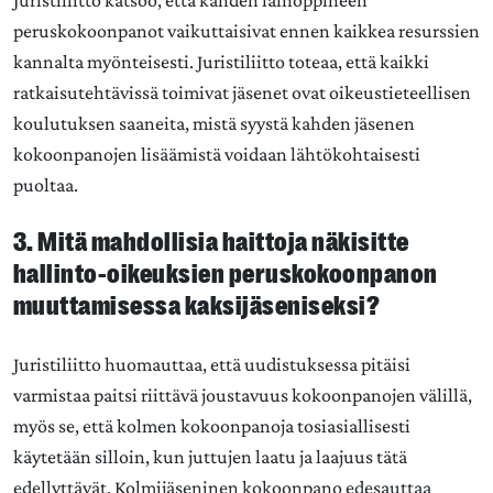
Juristiliitto katsoo, että kahden lainoppineen
peruskokoonpanot vaikuttaisivat ennen kaikkea resurssien
kannalta myönteisesti. Juristiliitto toteaa, että kaikki
ratkaisutehtävissä toimivat jäsenet ovat oikeustieteellisen
koulutuksen saaneita, mistä syystä kahden jäsenen
kokoonpanojen lisäämistä voidaan lähtökohtaisesti
puoltaa.
3. Mitä mahdollisia haittoja näkisitte
hallinto-oikeuksien peruskokoonpanon
muuttamisessa kaksijäseniseksi?
Juristiliitto huomauttaa, että uudistuksessa pitäisi
varmistaa paitsi riittävä joustavuus kokoonpanojen välillä,
myös se, että kolmen kokoonpanoja tosiasiallisesti
käytetään silloin, kun juttujen laatu ja laajuus tätä
edellyttävät. Kolmijäseninen kokoonpano edesauttaa