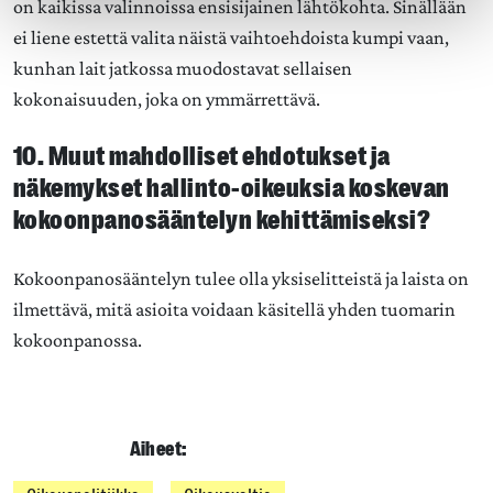
on kaikissa valinnoissa ensisijainen lähtökohta. Sinällään
ei liene estettä valita näistä vaihtoehdoista kumpi vaan,
kunhan lait jatkossa muodostavat sellaisen
kokonaisuuden, joka on ymmärrettävä.
10. Muut mahdolliset ehdotukset ja
näkemykset hallinto-oikeuksia koskevan
kokoonpanosääntelyn kehittämiseksi?
Kokoonpanosääntelyn tulee olla yksiselitteistä ja laista on
ilmettävä, mitä asioita voidaan käsitellä yhden tuomarin
kokoonpanossa.
Aiheet: