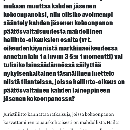
mukaan muuttaa kahden jäsenen
kokoonpanoksi, niin olisiko avoimempi
sääntely kahden jäsenen kokoonpanon
päätösvaltaisuudesta mahdollinen
hallinto-oikeuksien osalta (vrt.
oikeudenkäynnistä markkinaoikeudessa
annetun lain 1 a luvun 3 §:n 1 momentti) vai
tulisiko lainsäädännössä säilyttää
nykyisenkaltainen täsmällinen luettelo
niistä tilanteissa, joissa hallinto-oikeus on
päätösvaltainen kahden lainoppineen
jäsenen kokoonpanossa?
Juristiliitto kannattaa ratkaisuja, joissa kokoonpanon
kasvattaminen tapauskohtaisesti on mahdollista. Näiltä