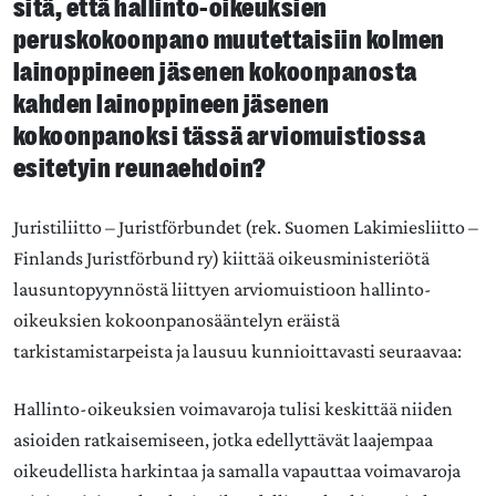
sitä, että hallinto-oikeuksien
peruskokoonpano muutettaisiin kolmen
lainoppineen jäsenen kokoonpanosta
kahden lainoppineen jäsenen
kokoonpanoksi tässä arviomuistiossa
esitetyin reunaehdoin?
Juristiliitto – Juristförbundet (rek. Suomen Lakimiesliitto –
Finlands Juristförbund ry) kiittää oikeusministeriötä
lausuntopyynnöstä liittyen arviomuistioon hallinto-
oikeuksien kokoonpanosääntelyn eräistä
tarkistamistarpeista ja lausuu kunnioittavasti seuraavaa:
Hallinto-oikeuksien voimavaroja tulisi keskittää niiden
asioiden ratkaisemiseen, jotka edellyttävät laajempaa
oikeudellista harkintaa ja samalla vapauttaa voimavaroja