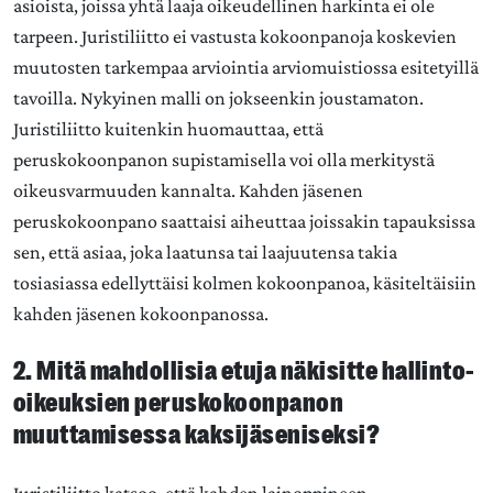
asioista, joissa yhtä laaja oikeudellinen harkinta ei ole
tarpeen. Juristiliitto ei vastusta kokoonpanoja koskevien
muutosten tarkempaa arviointia arviomuistiossa esitetyillä
tavoilla. Nykyinen malli on jokseenkin joustamaton.
Juristiliitto kuitenkin huomauttaa, että
peruskokoonpanon supistamisella voi olla merkitystä
oikeusvarmuuden kannalta. Kahden jäsenen
peruskokoonpano saattaisi aiheuttaa joissakin tapauksissa
sen, että asiaa, joka laatunsa tai laajuutensa takia
tosiasiassa edellyttäisi kolmen kokoonpanoa, käsiteltäisiin
kahden jäsenen kokoonpanossa.
2. Mitä mahdollisia etuja näkisitte hallinto-
oikeuksien peruskokoonpanon
muuttamisessa kaksijäseniseksi?