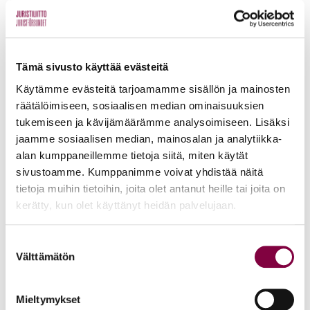
hallinto-oikeus ei olisi enää
päätösvaltainen tilanteessa, jossa sen
monijäsenisen kokoonpanon jäsenistä
Tämä sivusto käyttää evästeitä
yhdelle on tullut este istunnon
Käytämme evästeitä tarjoamamme sisällön ja mainosten
aloittamisen jälkeen? Olisiko sääntely
räätälöimiseen, sosiaalisen median ominaisuuksien
tarpeen säilyttää lainsäädännössä
tukemiseen ja kävijämäärämme analysoimiseen. Lisäksi
useampien kuin kahden lainoppineen
jaamme sosiaalisen median, mainosalan ja analytiikka-
jäsenen kokoonpanojen osalta, ja jos olisi,
alan kumppaneillemme tietoja siitä, miten käytät
sivustoamme. Kumppanimme voivat yhdistää näitä
niin millä perusteella?
tietoja muihin tietoihin, joita olet antanut heille tai joita on
kerätty, kun olet käyttänyt heidän palvelujaan.
–
Suostumuksen
8. Aiheuttaisiko kahden lainoppineen
Välttämätön
valinta
jäsenen kokoonpanon pääsäännöksi tai
aiempaa joustavammaksi vaihtoehdoksi
Mieltymykset