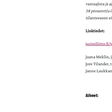
vastaajista ja a
38 prosenttia 
tilanteeseen e
Lisätiedot:
juristiliitto.f
Jaana Meklin, 
Jore Tilander,
Janne Laukkane
Aiheet: