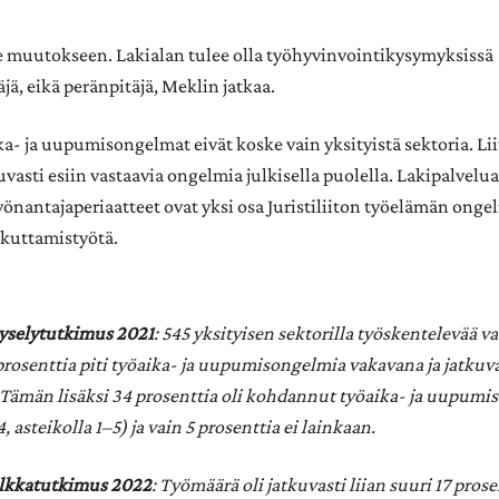
muutokseen. Lakialan tulee olla työhyvinvointikysymyksissä
ä, eikä peränpitäjä, Meklin jatkaa.
ka- ja uupumisongelmat eivät koske vain yksityistä sektoria. Lii
vasti esiin vastaavia ongelmia julkisella puolella. Lakipalvelua
yönantajaperiaatteet ovat yksi osa Juristiliiton työelämän ong
ikuttamistyötä.
 kyselytutkimus 2021
: 545 yksityisen sektorilla työskentelevää va
 prosenttia piti työaika- ja uupumisongelmia vakavana ja jatk
 Tämän lisäksi 34 prosenttia oli kohdannut työaika- ja uupum
, asteikolla 1–5) ja vain 5 prosenttia ei lainkaan.
Palkkatutkimus 2022
: Työmäärä oli jatkuvasti liian suuri 17 prose