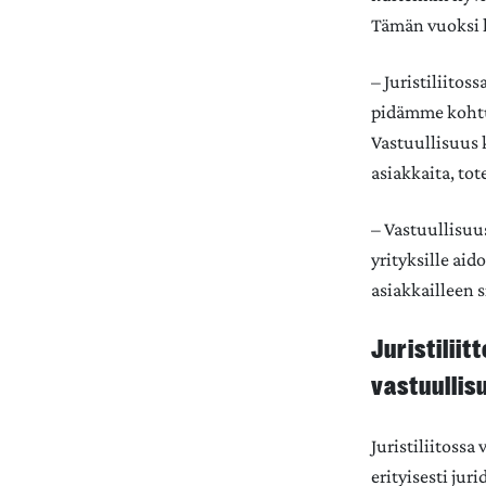
Tämän vuoksi l
– Juristiliito
pidämme kohtuu
Vastuullisuus k
asiakkaita, to
– Vastuullisuu
yrityksille ai
asiakkailleen 
Juristiliit
vastuullis
Juristiliitossa
erityisesti juri