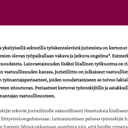
yksityisellä sektorilla työskentelevistä juristeista on kertonut 
en olevan työpaikallaan vakava ja jatkuva ongelma*. Esimerk
 noudateta. Lainvastaisuuden lisäksi liiallinen työkuorma on ri
 vastuullisuuden kanssa. Juristiliitto on julkaissut vastuullis
n työnantajaperiaatteet, joiden noudattamiseen se toivoo lakial
ysten sitoutuvan. Periaatteet kertovat työntekijöille ja asiakkail
nantajan vastuullisuuteen.
kijät tekevät Juristiliitolle säännöllisesti ilmoituksia liialli
liittyvistä ongelmistaan. Leimautumisen pelossa työntekijät h
n harvoin lähteä ratkomaan ongelmia niin, että heidän nimensä