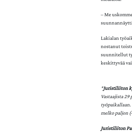
– Me uskomme 
suunnannäyttäj
Lakialan työai
nostanut toistu
suunnitellut t
keskittyvää va
*
Juristiliiton
Vastaajista 29
työpaikallaan.
melko paljon (4
Juristiliiton 