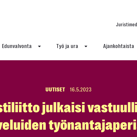
Juristimed
Edunvalvonta
Työ ja ura
Ajankohtaista
UUTISET
16.5.2023
tiliitto julkaisi vastuul
veluiden työnantajaper