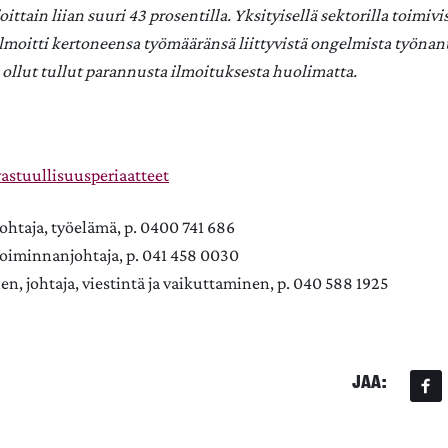
joittain liian suuri 43 prosentilla. Yksityisellä sektorilla toimivi
ilmoitti kertoneensa työmääränsä liittyvistä ongelmista työnant
i ollut tullut parannusta ilmoituksesta huolimatta.
i/vastuullisuusperiaatteet
johtaja, työelämä, p. 0400 741 686
 toiminnanjohtaja, p. 041 458 0030
n, johtaja, viestintä ja vaikuttaminen, p. 040 588 1925
JAA: