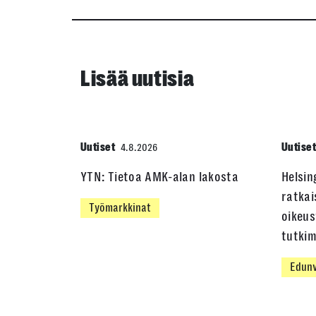
Lisää uutisia
Uutiset
Uutise
4.8.2026
YTN: Tietoa AMK-alan lakosta
Helsin
ratkai
Työmarkkinat
oikeus
tutki
Edunv