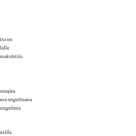
tto on
lalle
elmakohtiin
staajaa.
uvana ongelmana
isongelmia
ntilla