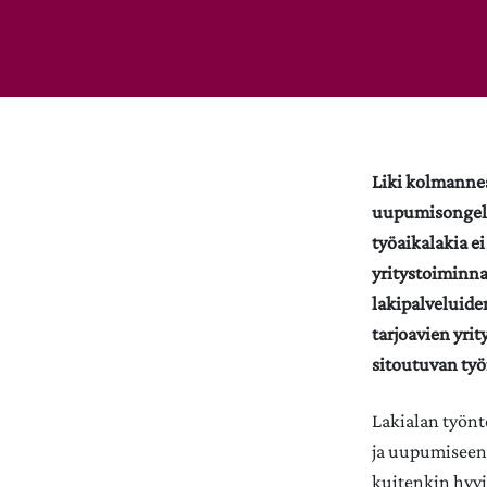
Liki kolmannes 
uupumisongelmi
työaikalakia ei
yritystoiminnan
lakipalveluide
tarjoavien yrit
sitoutuvan työ
Lakialan työnte
ja uupumiseen 
kuitenkin hyvi