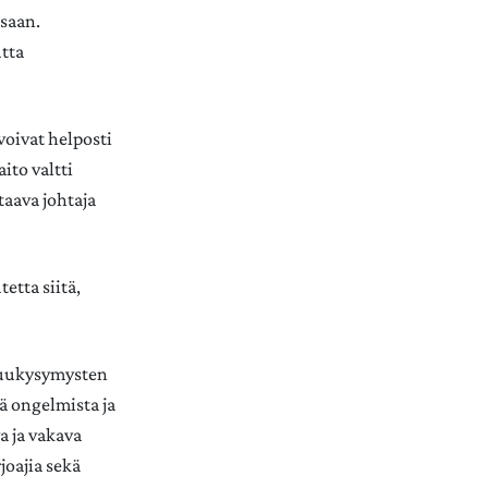
ssaan.
utta
voivat helposti
ito valtti
taava johtaja
etta siitä,
stuukysymysten
tä ongelmista ja
a ja vakava
joajia sekä