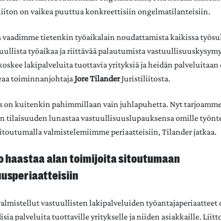
iiton on vaikea puuttua konkreettisiin ongelmatilanteisiin.
ssa vaadimme tietenkin työaikalain noudattamista kaikissa työsuh
llista työaikaa ja riittävää palautumista vastuullisuuskysym
oskee lakipalveluita tuottavia yrityksiä ja heidän palveluitaan 
teaa toiminnanjohtaja
Jore Tilander
Juristiliitosta.
s on kuitenkin pahimmillaan vain juhlapuhetta. Nyt tarjoamme
don tilaisuuden lunastaa vastuullisuuslupauksensa omille työnte
sitoutumalla valmistelemiimme periaatteisiin, Tilander jatkaa.
to haastaa alan toimijoita sitoutumaan
uusperiaatteisiin
 valmistellut vastuullisten lakipalveluiden työantajaperiaattee
disia palveluita tuottaville yritykselle ja niiden asiakkaille. Liit