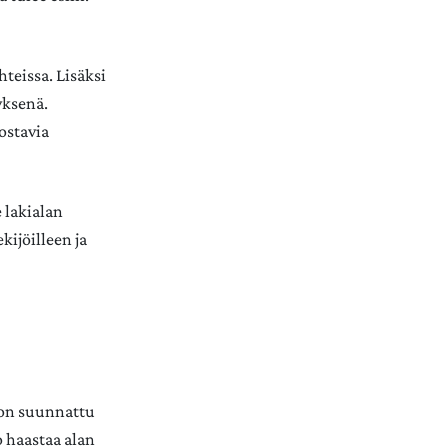
teissa. Lisäksi
yksenä.
ostavia
 lakialan
kijöilleen ja
t on suunnattu
to haastaa alan