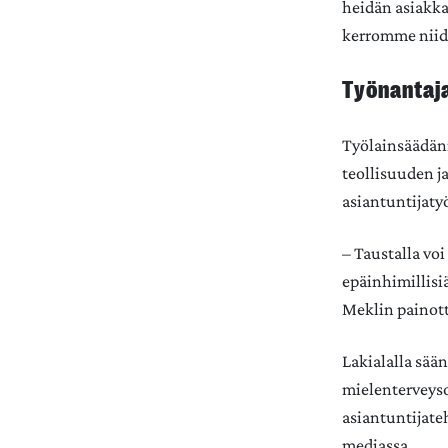
heidän asiakka
kerromme niid
Työnantaja
Työlainsäädänn
teollisuuden j
asiantuntijatyö
– Taustalla voi
epäinhimillisiä
Meklin painott
Lakialalla sää
mielenterveyso
asiantuntijate
mediassa.