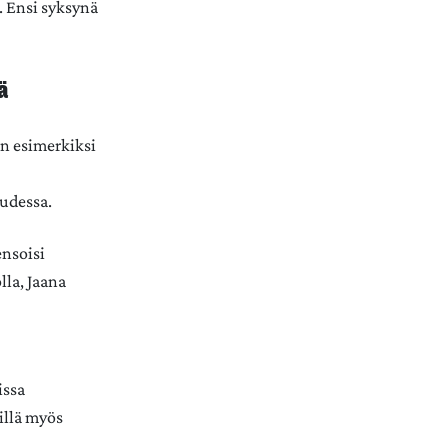
. Ensi syksynä
ä
n esimerkiksi
uudessa.
ensoisi
lla, Jaana
issa
illä myös