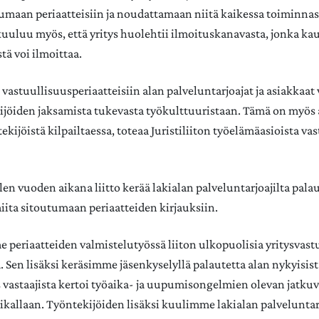
tumaan periaatteisiin ja noudattamaan niitä kaikessa toiminna
 kuuluu myös, että yritys huolehtii ilmoituskanavasta, jonka ka
tä voi ilmoittaa.
vastuullisuusperiaatteisiin alan palveluntarjoajat ja asiakkaat 
kijöiden jaksamista tukevasta työkulttuuristaan. Tämä on myös a
ekijöistä kilpailtaessa, toteaa Juristiliiton työelämäasioista vas
n vuoden aikana liitto kerää lakialan palveluntarjoajilta palaut
iita sitoutumaan periaatteiden kirjauksiin.
periaatteiden valmistelutyössä liiton ulkopuolisia yritysva
. Sen lisäksi keräsimme jäsenkyselyllä palautetta alan nykyisis
 vastaajista kertoi työaika- ja uupumisongelmien olevan jatkuv
kallaan. Työntekijöiden lisäksi kuulimme lakialan palveluntar