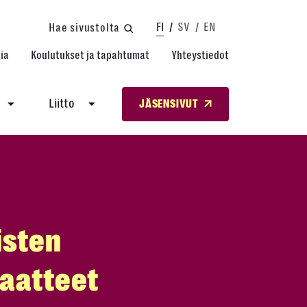
FI
SV
EN
Hae sivustolta
ia
Koulutukset ja tapahtumat
Yhteystiedot
Liitto
JÄSENSIVUT
listen
iaatteet