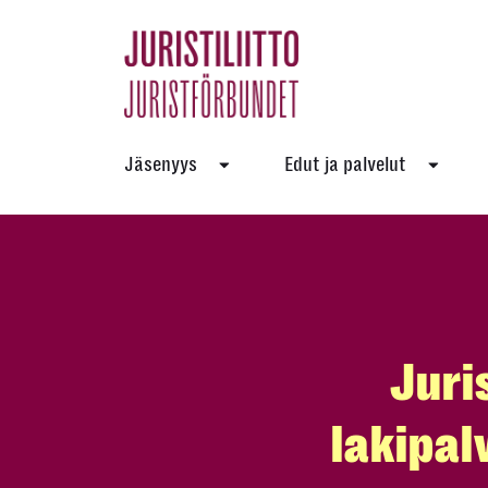
Skip
to
the
content
Jäsenyys
Edut ja palvelut
Juris
lakipal