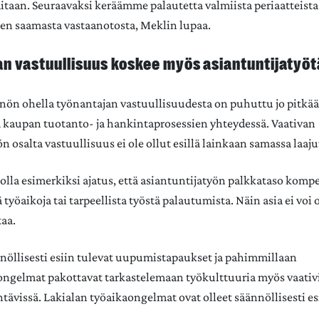
itaan. Seuraavaksi keräämme palautetta valmiista periaatteista
en saamasta vastaanotosta, Meklin lupaa.
n vastuullisuus koskee myös asiantuntijatyöt
ön ohella työnantajan vastuullisuudesta on puhuttu jo pitkää
a kaupan tuotanto- ja hankintaprosessien yhteydessä. Vaativan
n osalta vastuullisuus ei ole ollut esillä lainkaan samassa laaj
 olla esimerkiksi ajatus, että asiantuntijatyön palkkataso komp
 työaikoja tai tarpeellista työstä palautumista. Näin asia ei voi o
aa.
nnöllisesti esiin tulevat uupumistapaukset ja pahimmillaan
ngelmat pakottavat tarkastelemaan työkulttuuria myös vaativ
htävissä. Lakialan työaikaongelmat ovat olleet säännöllisesti es