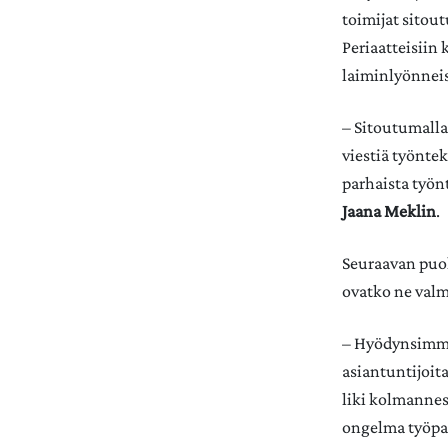
toimijat sitou
Periaatteisiin
laiminlyönneis
– Sitoutumalla 
viestiä työnte
parhaista työnt
Jaana Meklin
.
Seuraavan puole
ovatko ne valm
– Hyödynsimme 
asiantuntijoita
liki kolmannes
ongelma työpai