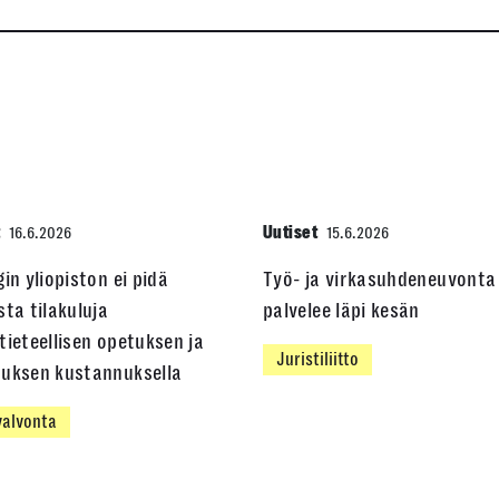
t
Uutiset
16.6.2026
15.6.2026
gin yliopiston ei pidä
Työ- ja virkasuhdeneuvonta
sta tilakuluja
palvelee läpi kesän
tieteellisen opetuksen ja
Juristiliitto
muksen kustannuksella
alvonta