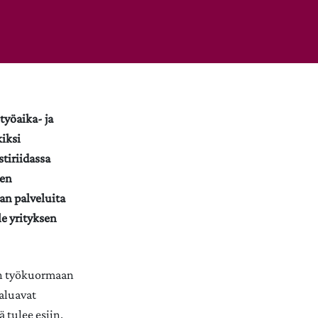
työaika- ja
iksi
stiriidassa
ten
an palveluita
le yrityksen
seen työkuormaan
aluavat
 tulee esiin.