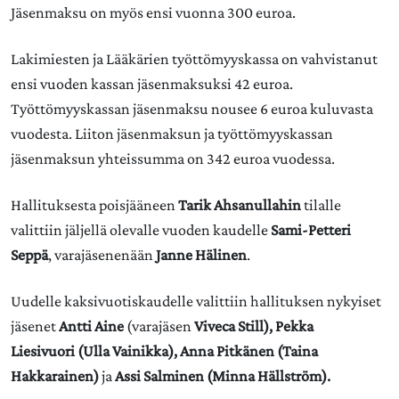
Jäsenmaksu on myös ensi vuonna 300 euroa.
Lakimiesten ja Lääkärien työttömyyskassa on vahvistanut
ensi vuoden kassan jäsenmaksuksi 42 euroa.
Työttömyyskassan jäsenmaksu nousee 6 euroa kuluvasta
vuodesta. Liiton jäsenmaksun ja työttömyyskassan
jäsenmaksun yhteissumma on 342 euroa vuodessa.
Hallituksesta poisjääneen
Tarik Ahsanullahin
tilalle
valittiin jäljellä olevalle vuoden kaudelle
Sami-Petteri
Seppä
, varajäsenenään
Janne Hälinen
.
Uudelle kaksivuotiskaudelle valittiin hallituksen nykyiset
jäsenet
Antti Aine
(varajäsen
Viveca Still), Pekka
Liesivuori (Ulla Vainikka), Anna Pitkänen (Taina
Hakkarainen)
ja
Assi Salminen (Minna Hällström).