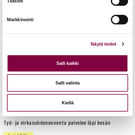
Tilastot
YTN: Tietoa AMK-alan lakosta
Markkinointi
Työmarkkinat
Näytä tiedot
Uutiset
16.6.2026
Helsingin yliopiston ei pidä ratkaista tilakuluja
Salli kaikki
oikeustieteellisen opetuksen ja tutkimuksen
kustannuksella
Salli valinta
Edunvalvonta
Kiellä
Uutiset
15.6.2026
Työ- ja virkasuhdeneuvonta palvelee läpi kesän