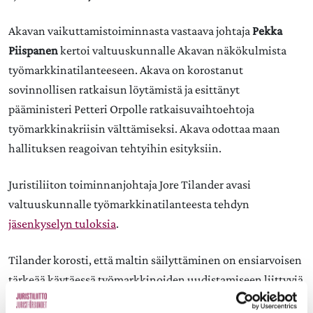
Akavan vaikuttamistoiminnasta vastaava johtaja
Pekka
Piispanen
kertoi valtuuskunnalle Akavan näkökulmista
työmarkkinatilanteeseen. Akava on korostanut
sovinnollisen ratkaisun löytämistä ja esittänyt
pääministeri Petteri Orpolle ratkaisuvaihtoehtoja
työmarkkinakriisin välttämiseksi. Akava odottaa maan
hallituksen reagoivan tehtyihin esityksiin.
Juristiliiton toiminnanjohtaja Jore Tilander avasi
valtuuskunnalle työmarkkinatilanteesta tehdyn
jäsenkyselyn tuloksia
.
Tilander korosti, että maltin säilyttäminen on ensiarvoisen
tärkeää käytäessä työmarkkinoiden uudistamiseen liittyviä
neuvotteluja.