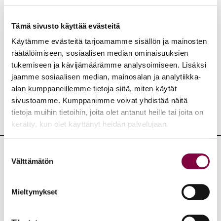
Tämä sivusto käyttää evästeitä
Aiheet:
Käytämme evästeitä tarjoamamme sisällön ja mainosten
räätälöimiseen, sosiaalisen median ominaisuuksien
tukemiseen ja kävijämäärämme analysoimiseen. Lisäksi
JAA:
jaamme sosiaalisen median, mainosalan ja analytiikka-
alan kumppaneillemme tietoja siitä, miten käytät
sivustoamme. Kumppanimme voivat yhdistää näitä
tietoja muihin tietoihin, joita olet antanut heille tai joita on
kerätty, kun olet käyttänyt heidän palvelujaan.
Suostumuksen
Välttämätön
valinta
Lisää uutisia
KAIKKI UUTISET
Mieltymykset
Uutiset
4.8.2026