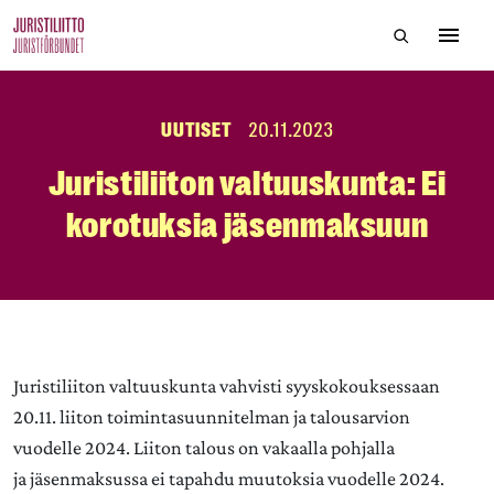
Skip
Hae sivustol
to
Avaa 
the
content
UUTISET
20.11.2023
Juristiliiton valtuuskunta: Ei
korotuksia jäsenmaksuun
Juristiliiton valtuuskunta vahvisti syyskokouksessaan
20.11. liiton toimintasuunnitelman ja talousarvion
vuodelle 2024. Liiton talous on vakaalla pohjalla
ja jäsenmaksussa ei tapahdu muutoksia vuodelle 2024.