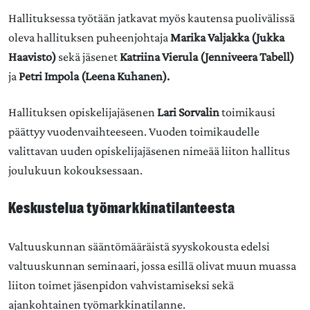
Hallituksessa työtään jatkavat myös kautensa puolivälissä
oleva hallituksen puheenjohtaja
Marika Valjakka (Jukka
Haavisto)
sekä jäsenet
Katriina Vierula (Jenniveera Tabell)
ja
Petri Impola (Leena Kuhanen).
Hallituksen opiskelijajäsenen
Lari Sorvalin
toimikausi
päättyy vuodenvaihteeseen. Vuoden toimikaudelle
valittavan uuden opiskelijajäsenen nimeää liiton hallitus
joulukuun kokouksessaan.
Keskustelua työmarkkinatilanteesta
Valtuuskunnan sääntömääräistä syyskokousta edelsi
valtuuskunnan seminaari, jossa esillä olivat muun muassa
liiton toimet jäsenpidon vahvistamiseksi sekä
ajankohtainen työmarkkinatilanne.