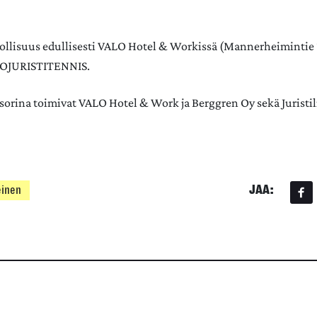
llisuus edullisesti VALO Hotel & Workissä (Mannerheimintie 
ROJURISTITENNIS.
sorina toimivat VALO Hotel & Work ja Berggren Oy sekä Juristili
JAA:
einen