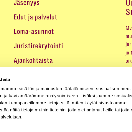
O
Jäsenyys
S
Edut ja palvelut
Me 
Loma-asunnot
mu
jur
Juristirekrytointi
jo
Ajankohtaista
oi
oik
Medialle
teitä
Koulutukset ja tapahtumat
mamme sisällön ja mainosten räätälöimiseen, sosiaalisen medi
n ja kävijämäärämme analysoimiseen. Lisäksi jaamme sosiaali
Yhteystiedot
alan kumppaneillemme tietoja siitä, miten käytät sivustoamme.
näitä tietoja muihin tietoihin, joita olet antanut heille tai joita 
palvelujaan.