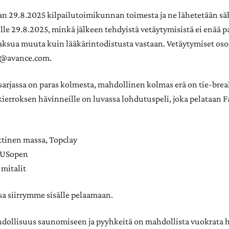
an 29.8.2025 kilpailutoimikunnan toimesta ja ne lähetetään sä
lle 29.8.2025, minkä jälkeen tehdyistä vetäytymisistä ei enää p
ksua muuta kuin lääkärintodistusta vastaan. Vetäytymiset oso
o@avance.com.
arjassa on paras kolmesta, mahdollinen kolmas erä on tie-brea
erroksen hävinneille on luvassa lohdutuspeli, joka pelataan Fa
ttinen massa, Topclay
n USopen
mitalit
sa siirrymme sisälle pelaamaan.
hdollisuus saunomiseen ja pyyhkeitä on mahdollista vuokrata 