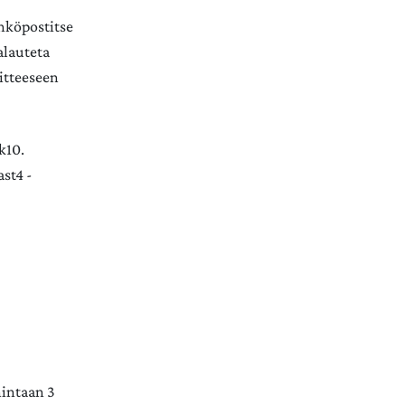
hköpostitse
alauteta
itteeseen
k10.
st4 -
hintaan 3