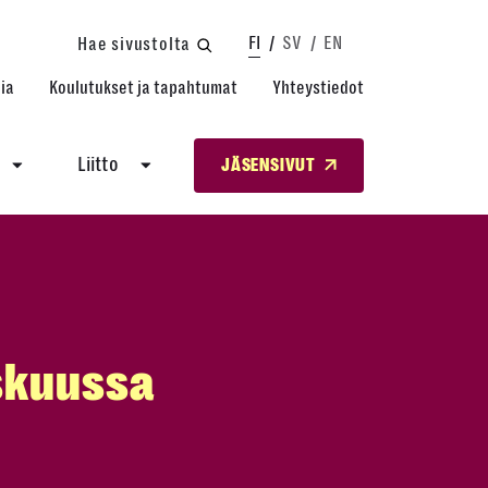
FI
SV
EN
Hae sivustolta
ia
Koulutukset ja tapahtumat
Yhteystiedot
Liitto
JÄSENSIVUT
yskuussa