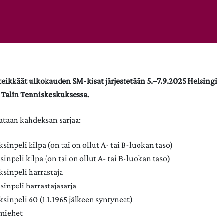
nteikkäät ulkokauden SM-kisat järjestetään 5.–7.9.2025 Helsing
 Talin Tenniskeskuksessa.
lataan kahdeksan sarjaa:
sinpeli kilpa (on tai on ollut A- tai B-luokan taso)
sinpeli kilpa (on tai on ollut A- tai B-luokan taso)
sinpeli harrastaja
sinpeli harrastajasarja
sinpeli 60 (1.1.1965 jälkeen syntyneet)
 miehet