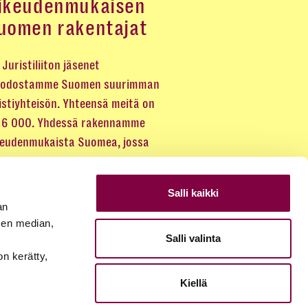
ikeudenmukaisen
uomen rakentajat
Juristiliiton jäsenet
odostamme Suomen suurimman
istiyhteisön. Yhteensä meitä on
 16 000. Yhdessä rakennamme
keudenmukaista Suomea, jossa
eus kuuluu kaikille.
Salli kaikki
LIITY JÄSENEKSI
an
sen median,
Salli valinta
JÄSENSIVUT
on kerätty,
Kiellä