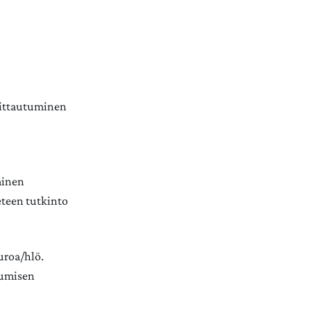
oittautuminen
minen
eteen tutkinto
uroa/hlö.
tumisen