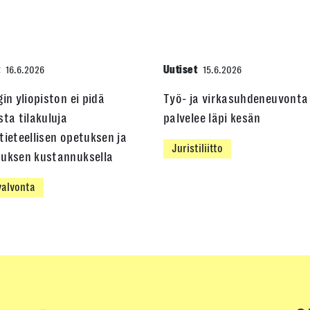
t
Uutiset
16.6.2026
15.6.2026
gin yliopiston ei pidä
Työ- ja virkasuhdeneuvonta
sta tilakuluja
palvelee läpi kesän
tieteellisen opetuksen ja
Juristiliitto
muksen kustannuksella
alvonta