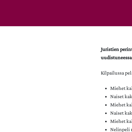
Juristien peri
uudistuneessa
Kilpailussa pe
Miehet kak
Naiset kak
Miehet kak
Naiset kak
Miehet kak
Nelinpeli