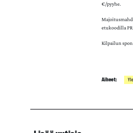
€/pyyhe.
Majoitusmahdo
etukoodilla P
Kilpailun spon
Aiheet:
Yl