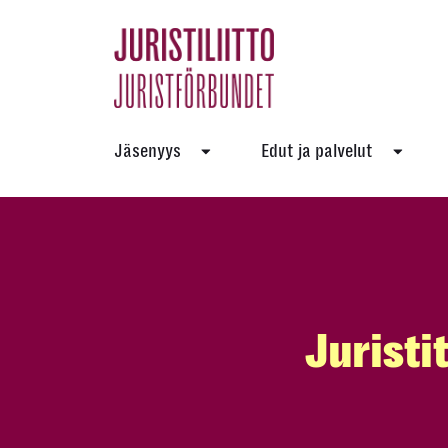
Skip
to
the
content
Jäsenyys
Edut ja palvelut
Juristi