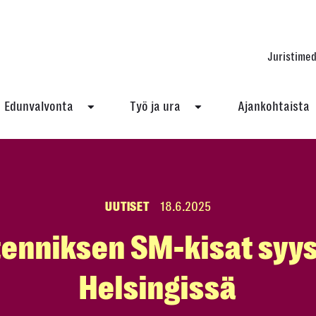
Juristimed
Edunvalvonta
Työ ja ura
Ajankohtaista
UUTISET
18.6.2025
tenniksen SM-kisat sy
Helsingissä