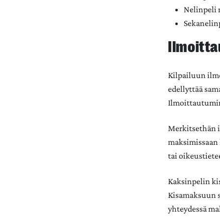
Nelinpeli 
Sekanelinp
Ilmoitt
Kilpailuun il
edellyttää sam
Ilmoittautumi
Merkitsethän i
maksimissaan k
tai oikeustiete
Kaksinpelin ki
Kisamaksuun si
yhteydessä mah