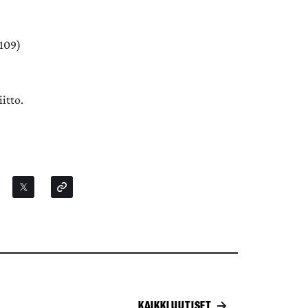
109)
itto.
KAIKKI UUTISET