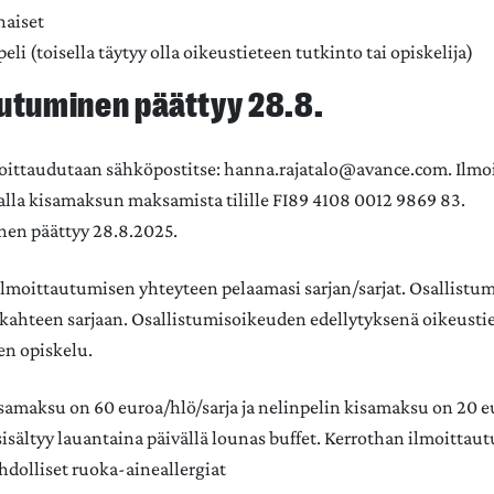
naiset
eli (toisella täytyy olla oikeustieteen tutkinto tai opiskelija)
autuminen päättyy 28.8.
moittaudutaan sähköpostitse: hanna.rajatalo@avance.com. Ilm
alla kisamaksun maksamista tilille FI89 4108 0012 9869 83.
nen päättyy 28.8.2025.
lmoittautumisen yhteyteen pelaamasi sarjan/sarjat. Osallistu
ahteen sarjaan. Osallistumisoikeuden edellytyksenä oikeusti
en opiskelu.
samaksu on 60 euroa/hlö/sarja ja nelinpelin kisamaksu on 20 e
sältyy lauantaina päivällä lounas buffet. Kerrothan ilmoittau
dolliset ruoka-aineallergiat