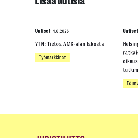
Lisää uutisia
Uutiset
Uutise
4.8.2026
YTN: Tietoa AMK-alan lakosta
Helsin
ratkai
Työmarkkinat
oikeus
tutki
Edunv