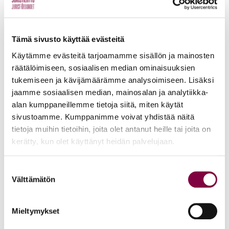
kansanedustajille ja ministereille. Oikkari, kerro omista
kokemuksistasi tai huolistasi osoitteessa
tarkeaosaminua.fi
ja vaikuta!
Tämä sivusto käyttää evästeitä
Liitto oikkareiden tukena
Käytämme evästeitä tarjoamamme sisällön ja mainosten
räätälöimiseen, sosiaalisen median ominaisuuksien
tukemiseen ja kävijämäärämme analysoimiseen. Lisäksi
Juristiliiton kyselytutkimuksissa oikkareiden
jaamme sosiaalisen median, mainosalan ja analytiikka-
stressinaiheuttajana nousee toistuvasti esiin työuran alku
alan kumppaneillemme tietoja siitä, miten käytät
ja etenkin ensimmäisen työpaikan saaminen. Tuemme
sivustoamme. Kumppanimme voivat yhdistää näitä
oikkarijäseniämme tässä nivelkohdassa.
tietoja muihin tietoihin, joita olet antanut heille tai joita on
kerätty, kun olet käyttänyt heidän palvelujaan.
Oikkareiden käytössä on iso valikoima täysin maksuttomia
urapalveluja. Esimerkiksi erilaiset
verkkovalmennukset
ja
Suostumuksen
Välttämätön
valinta
verkkopohjainen CV-kommentointi
toimivat ajasta ja
paikasta riippumatta. Tarjolla on myös
henkilökohtaista
uravalmennusta
ja esimerkiksi
CV:n tai tietyn
Mieltymykset
työhakemuksen yksilöllistä kommentointia
.