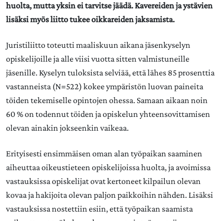
huolta, mutta yksin ei tarvitse jäädä. Kavereiden ja ystävien
lisäksi myös liitto tukee oikkareiden jaksamista.
Juristiliitto toteutti maaliskuun aikana jäsenkyselyn
opiskelijoille ja alle viisi vuotta sitten valmistuneille
jäsenille. Kyselyn tuloksista selviää, että lähes 85 prosenttia
vastanneista (N=522) kokee ympäristön luovan paineita
töiden tekemiselle opintojen ohessa. Samaan aikaan noin
60 % on todennut töiden ja opiskelun yhteensovittamisen
olevan ainakin jokseenkin vaikeaa.
Erityisesti ensimmäisen oman alan työpaikan saaminen
aiheuttaa oikeustieteen opiskelijoissa huolta, ja avoimissa
vastauksissa opiskelijat ovat kertoneet kilpailun olevan
kovaa ja hakijoita olevan paljon paikkoihin nähden. Lisäksi
vastauksissa nostettiin esiin, että työpaikan saamista