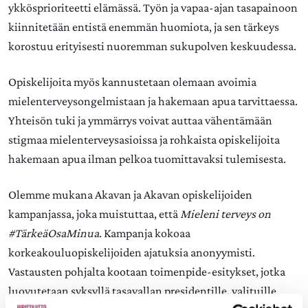
ykkösprioriteetti elämässä. Työn ja vapaa-ajan tasapainoon
kiinnitetään entistä enemmän huomiota, ja sen tärkeys
korostuu erityisesti nuoremman sukupolven keskuudessa.
Opiskelijoita myös kannustetaan olemaan avoimia
mielenterveysongelmistaan ja hakemaan apua tarvittaessa.
Yhteisön tuki ja ymmärrys voivat auttaa vähentämään
stigmaa mielenterveysasioissa ja rohkaista opiskelijoita
hakemaan apua ilman pelkoa tuomittavaksi tulemisesta.
Olemme mukana Akavan ja Akavan opiskelijoiden
kampanjassa, joka muistuttaa, että
Mieleni terveys on
#TärkeäOsaMinua
. Kampanja kokoaa
korkeakouluopiskelijoiden ajatuksia anonyymisti.
Vastausten pohjalta kootaan toimenpide-esitykset, jotka
luovutetaan syksyllä tasavallan presidentille, valituille