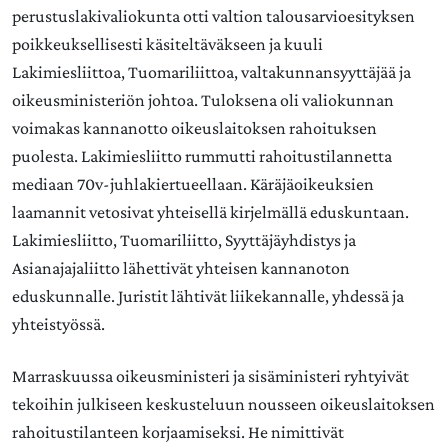
perustuslakivaliokunta otti valtion talousarvioesityksen
poikkeuksellisesti käsiteltäväkseen ja kuuli
Lakimiesliittoa, Tuomariliittoa, valtakunnansyyttäjää ja
oikeusministeriön johtoa. Tuloksena oli valiokunnan
voimakas kannanotto oikeuslaitoksen rahoituksen
puolesta. Lakimiesliitto rummutti rahoitustilannetta
mediaan 70v-juhlakiertueellaan. Käräjäoikeuksien
laamannit vetosivat yhteisellä kirjelmällä eduskuntaan.
Lakimiesliitto, Tuomariliitto, Syyttäjäyhdistys ja
Asianajajaliitto lähettivät yhteisen kannanoton
eduskunnalle. Juristit lähtivät liikekannalle, yhdessä ja
yhteistyössä.
Marraskuussa oikeusministeri ja sisäministeri ryhtyivät
tekoihin julkiseen keskusteluun nousseen oikeuslaitoksen
rahoitustilanteen korjaamiseksi. He nimittivät