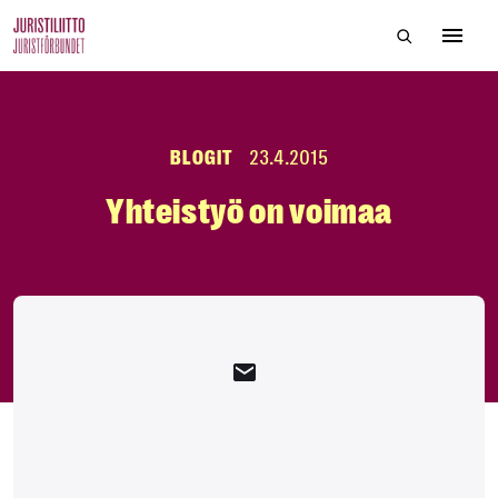
Skip
Hae sivustol
to
Avaa 
the
content
BLOGIT
23.4.2015
Yhteistyö on voimaa