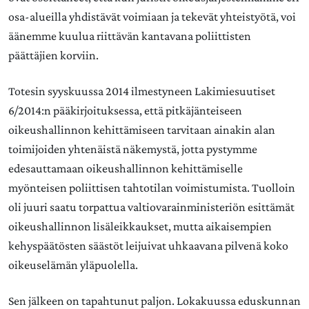
osa-alueilla yhdistävät voimiaan ja tekevät yhteistyötä, voi
äänemme kuulua riittävän kantavana poliittisten
päättäjien korviin.
Totesin syyskuussa 2014 ilmestyneen Lakimiesuutiset
6/2014:n pääkirjoituksessa, että pitkäjänteiseen
oikeushallinnon kehittämiseen tarvitaan ainakin alan
toimijoiden yhtenäistä näkemystä, jotta pystymme
edesauttamaan oikeushallinnon kehittämiselle
myönteisen poliittisen tahtotilan voimistumista. Tuolloin
oli juuri saatu torpattua valtiovarainministeriön esittämät
oikeushallinnon lisäleikkaukset, mutta aikaisempien
kehyspäätösten säästöt leijuivat uhkaavana pilvenä koko
oikeuselämän yläpuolella.
Sen jälkeen on tapahtunut paljon. Lokakuussa eduskunnan