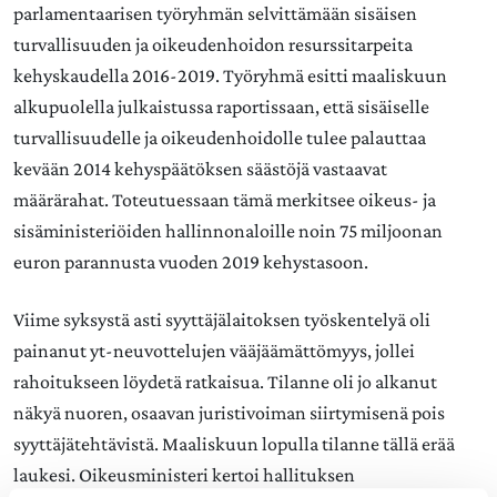
parlamentaarisen työryhmän selvittämään sisäisen
turvallisuuden ja oikeudenhoidon resurssitarpeita
kehyskaudella 2016-2019. Työryhmä esitti maaliskuun
alkupuolella julkaistussa raportissaan, että sisäiselle
turvallisuudelle ja oikeudenhoidolle tulee palauttaa
kevään 2014 kehyspäätöksen säästöjä vastaavat
määrärahat. Toteutuessaan tämä merkitsee oikeus- ja
sisäministeriöiden hallinnonaloille noin 75 miljoonan
euron parannusta vuoden 2019 kehystasoon.
Viime syksystä asti syyttäjälaitoksen työskentelyä oli
painanut yt-neuvottelujen vääjäämättömyys, jollei
rahoitukseen löydetä ratkaisua. Tilanne oli jo alkanut
näkyä nuoren, osaavan juristivoiman siirtymisenä pois
syyttäjätehtävistä. Maaliskuun lopulla tilanne tällä erää
laukesi. Oikeusministeri kertoi hallituksen