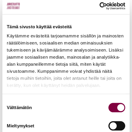
kehyspäätöksen sisältämästä syyttäjälaitoksen
lisärahoituksesta, jonka turvin valtakunnansyyttäjä pystyi
välttämään historiallisten yt-neuvottelujen aloittamisen.
Tämä sivusto käyttää evästeitä
Edellä mainittu oikeuslaitoksen positiiviseen
Käytämme evästeitä tarjoamamme sisällön ja mainosten
rahoituskehitykseen johtanut tai ainakin negatiivisen
räätälöimiseen, sosiaalisen median ominaisuuksien
tukemiseen ja kävijämäärämme analysoimiseen. Lisäksi
rahoituskehityksen tällä erää pysäyttänyt
jaamme sosiaalisen median, mainosalan ja analytiikka-
tapahtumainkulku ei olisi ollut mahdollista ilman alan
alan kumppaneillemme tietoja siitä, miten käytät
toimijoiden – poliittisten päättäjien, järjestöjen, johtavien
sivustoamme. Kumppanimme voivat yhdistää näitä
virkamiesten – yhteistä näkemystä siitä, että
tietoja muihin tietoihin, joita olet antanut heille tai joita on
oikeudenhoito suomalaisen yhteiskunnan ydintoimintona
kerätty, kun olet käyttänyt heidän palvelujaan.
on puolustamisen arvoinen asia. Lakimiesliiton puolesta
kiitos monelle taholle yhteistyöstä, se on tuottanut
Suostumuksen
Välttämätön
tuloksia. Jatkakaamme sitä myös juuri alkaneella uudella
valinta
vaalikaudella.
Mieltymykset