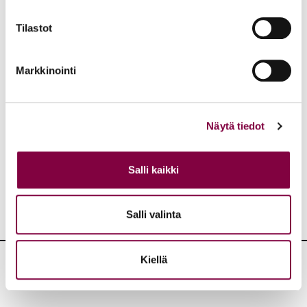
Ota yhteyttä, 041 458 0033,
mikko.salo@juristiliitto.fi
Tilastot
Kirjoittaja on Lakimiesliiton varatoiminnanjohtaja ja
viestintä- ja yhteiskuntasuhdejohtaja.
Markkinointi
Aiheet:
Näytä tiedot
JAA:
Salli kaikki
Salli valinta
Kiellä
Lisää artikkeleita