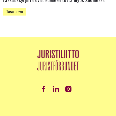
raskaussyrjintä ovat edelleen totta myös Suomessa
Tasa-arvo