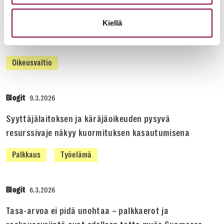
Blogit
8.5.2026
Kiellä
Oikeudenhoitoa uhkaa rahoituskriisi
Oikeusvaltio
Blogit
9.3.2026
Syyttäjälaitoksen ja käräjäoikeuden pysyvä
resurssivaje näkyy kuormituksen kasautumisena
Palkkaus
Työelämä
Blogit
6.3.2026
Tasa-arvoa ei pidä unohtaa – palkkaerot ja