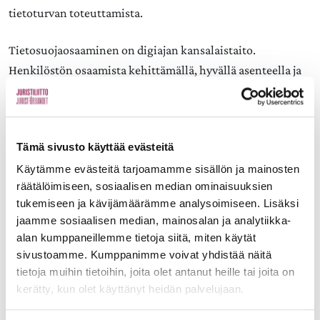
tietoturvan toteuttamista.
Tietosuojaosaaminen on digiajan kansalaistaito.
Henkilöstön osaamista kehittämällä, hyvällä asenteella ja
yhdessä tekemisen meiningillä tämäkin urakka hoituu.
Kirsi Sunila-Putilin, VT
Tämä sivusto käyttää evästeitä
Käytämme evästeitä tarjoamamme sisällön ja mainosten
räätälöimiseen, sosiaalisen median ominaisuuksien
Kirjoittaja on internetoikeuteen perehtynyt lakimies
tukemiseen ja kävijämäärämme analysoimiseen. Lisäksi
Viestintävirastosta.
jaamme sosiaalisen median, mainosalan ja analytiikka-
alan kumppaneillemme tietoja siitä, miten käytät
sivustoamme. Kumppanimme voivat yhdistää näitä
tietoja muihin tietoihin, joita olet antanut heille tai joita on
Aiheet:
kerätty, kun olet käyttänyt heidän palvelujaan.
JAA: