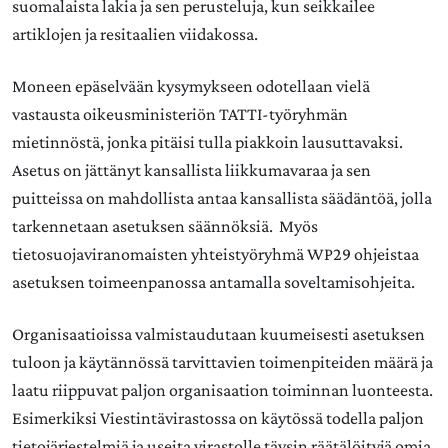
suomalaista lakia ja sen perusteluja, kun seikkailee
artiklojen ja resitaalien viidakossa.
Moneen epäselvään kysymykseen odotellaan vielä
vastausta oikeusministeriön TATTI-työryhmän
mietinnöstä, jonka pitäisi tulla piakkoin lausuttavaksi.
Asetus on jättänyt kansallista liikkumavaraa ja sen
puitteissa on mahdollista antaa kansallista säädäntöä, jolla
tarkennetaan asetuksen säännöksiä. Myös
tietosuojaviranomaisten yhteistyöryhmä WP29 ohjeistaa
asetuksen toimeenpanossa antamalla soveltamisohjeita.
Organisaatioissa valmistaudutaan kuumeisesti asetuksen
tuloon ja käytännössä tarvittavien toimenpiteiden määrä ja
laatu riippuvat paljon organisaation toiminnan luonteesta.
Esimerkiksi Viestintävirastossa on käytössä todella paljon
tietojärjestelmiä ja useita virastolle täysin räätälöityjä omia