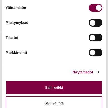
Suostumuksen
Välttämätön
valinta
Mieltymykset
Tilastot
Lisää artikkeleita
Markkinointi
KAIKKI BLOGIT
Näytä tiedot
Blogit
22.6.2026
Vähemmistöjen oikeuksien turvaaminen on
Salli kaikki
oikeusvaltion ydintä
Oikeusvaltio
Salli valinta