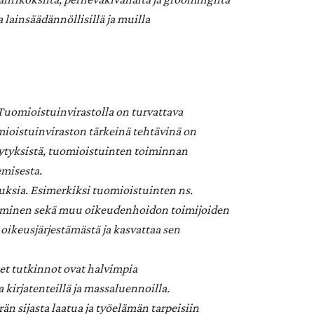
 lainsäädännöllisillä ja muilla
Tuomioistuinvirastolla on turvattava
omioistuinviraston tärkeinä tehtävinä on
ytyksistä, tuomioistuinten toiminnan
emisesta.
uksia. Esimerkiksi tuomioistuinten ns.
taminen sekä muu oikeudenhoidon toimijoiden
 oikeusjärjestämästä ja kasvattaa sen
set tutkinnot ovat halvimpia
irjatenteillä ja massaluennoilla.
n sijasta laatua ja työelämän tarpeisiin