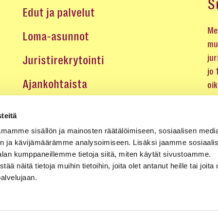
S
Edut ja palvelut
Me 
Loma-asunnot
mu
jur
Juristirekrytointi
jo
Ajankohtaista
oi
oik
Medialle
teitä
Koulutukset ja tapahtumat
mamme sisällön ja mainosten räätälöimiseen, sosiaalisen medi
n ja kävijämäärämme analysoimiseen. Lisäksi jaamme sosiaali
Yhteystiedot
alan kumppaneillemme tietoja siitä, miten käytät sivustoamme.
näitä tietoja muihin tietoihin, joita olet antanut heille tai joita 
palvelujaan.