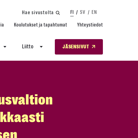
FI
SV
EN
Hae sivustolta
ia
Koulutukset ja tapahtumat
Yhteystiedot
Liitto
JÄSENSIVUT
usvaltion
kkaasti
sen