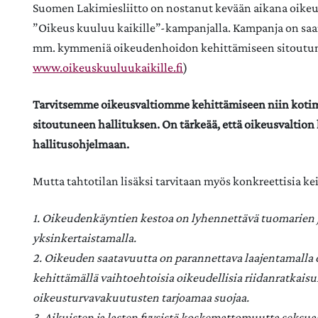
Suomen Lakimiesliitto on nostanut kevään aikana oikeud
”Oikeus kuuluu kaikille”-kampanjalla. Kampanja on saan
mm. kymmeniä oikeudenhoidon kehittämiseen sitoutunei
www.oikeuskuuluukaikille.fi
)
Tarvitsemme oikeusvaltiomme kehittämiseen niin kotimai
sitoutuneen hallituksen. On tärkeää, että oikeusvaltio
hallitusohjelmaan.
Mutta tahtotilan lisäksi tarvitaan myös konkreettisia kei
1. Oikeudenkäyntien kestoa on lyhennettävä tuomarien ja
yksinkertaistamalla.
2. Oikeuden saatavuutta on parannettava laajentamalla 
kehittämällä vaihtoehtoisia oikeudellisia riidanratkais
oikeusturvavakuutusten tarjoamaa suojaa.
3. Aikuisten ja lasten fyysistä koskemattomuutta seksuaa