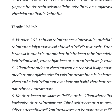
(lapsen houkuttelu seksuaalisiin tekoihin) on suojattava
yhteiskunnallisilla keinoilla.
Tämän lisäksi:
4. Vuoden 2020 alussa toimintansa aloittavalla uudella 
toiminnan käynnistyessä aidosti riittävät resurssit. Tu
jatkossa huolehtia tuomioistuinlaitoksen toimintaedell
kehittämisestä, tulosohjauksesta, suunnittelusta ja tuk
5. Oikeudenhoidosta viestimiseen on tehtävä lisäpanost
mediatuomarijärjestelmän vakiinnuttaminen ja laajen
viestinnän kehittäminen ovat keinoja lisätä tietoisuutta
nauttimaa luottamusta.
6. Koulutukseen on saatava lisää euroja. Oikeustieteelli
korkeakoulututkintojamme. Tämä selittyy muun muassa k
Oikeustieteellisessä koulutuksessa on korostettava määrä