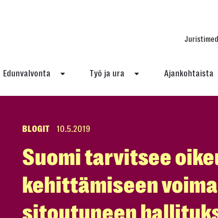
Juristimed
Edunvalvonta
Työ ja ura
Ajankohtaista
BLOGIT
10.5.2019
Suomi tarvitsee oike
kehittämiseen voima
sitoutuneen hallituk