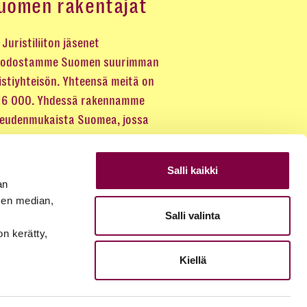
uomen rakentajat
Juristiliiton jäsenet
odostamme Suomen suurimman
istiyhteisön. Yhteensä meitä on
 16 000. Yhdessä rakennamme
keudenmukaista Suomea, jossa
eus kuuluu kaikille.
Salli kaikki
LIITY JÄSENEKSI
an
sen median,
Salli valinta
JÄSENSIVUT
on kerätty,
Kiellä