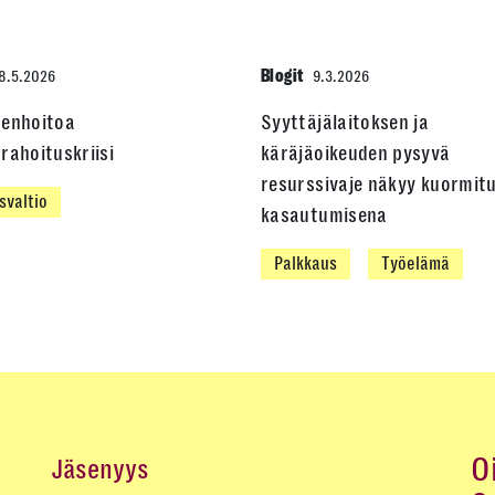
Blogit
8.5.2026
9.3.2026
denhoitoa
Syyttäjälaitoksen ja
rahoituskriisi
käräjäoikeuden pysyvä
resurssivaje näkyy kuormit
svaltio
kasautumisena
Palkkaus
Työelämä
O
Jäsenyys