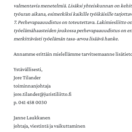
valmentavia menetelmiä. Lisäksi yhteiskunnan on kehi
työuran aikana, esimerkiksi kaikille työikäisille tarjott
7. Perhevapaauudistus on toteutettava. Lakimiesliitto 
työelämähaasteiden joukossa perhevapaauudistus on erit
merkittävästi työelämän tasa-arvoa lisäävä hanke.
Annamme erittäin mielellämme tarvitsemaanne lisätieto
Ystävällisesti,
Jore Tilander
toiminnanjohtaja
jore.tilander@juristiliitto.fi
p. 041 458 0030
Janne Laukkanen
johtaja, viestintä ja vaikuttaminen