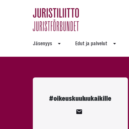
Skip
to
the
content
Jäsenyys
Edut ja palvelut
#oikeuskuuluukaikille