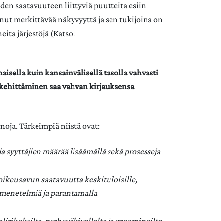
en saatavuuteen liittyviä puutteita esiin
ut merkittävää näkyvyyttä ja sen tukijoina on
ta järjestöjä (Katso:
sella kuin kansainvälisellä tasolla vahvasti
n kehittäminen saa vahvan kirjauksensa
noja. Tärkeimpiä niistä ovat:
 syyttäjien määrää lisäämällä sekä prosesseja
oikeusavun saatavuutta keskituloisille,
umenetelmiä ja parantamalla
lirikoksilta, perheväkivallalta ja groomingilta