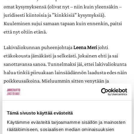
omat kysymyksensä (olivat nyt – niin kuin yleensäkin –
juridisesti kiintoisia ja ”kinkkisiä” kysymyksiä).
Kuuleminen sujui samaan tapaan kuin ennenkin, paitsi
että nyt oltiin etänä.
Lakivaliokunnan puheenjohtaja
Leena Meri
johti
etäkokousta jämäkästi ja selkeästi. Jokainen ehti ja sai
sanottavansa sanoa. Tunnelmaksi jäi, ettei lakivaliokunta
halua tinkiä piiruakaan lainsäädännön laadusta edes näin
poikkeusaikoina. Mieluummin sitten venytään ja
keksitään uusia toimintatapoja, jotta kiireestä huolimatta
lainsäädännön laatu pysyy hyvänä.
Toinen, vielä merkittävämpi seikka on se, että Suomi ei ole
Tämä sivusto käyttää evästeitä
lähtenyt oikomaan lainkäytön pohjaa kohti hallinnollisen
Käytämme evästeitä tarjoamamme sisällön ja mainosten
ohjauksen korostamista. Jos esimerkiksi ulosottoon
räätälöimiseen, sosiaalisen median ominaisuuksien