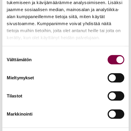
tukemiseen ja kävijämäärämme analysoimiseen. Lisäksi
tarvitaan lisää velallisensuojaa, sitä ei lähdetä hakemaan
jaamme sosiaalisen median, mainosalan ja analytiikka-
ulosottohallinnon ohjeilla vaan nimenomaan eduskunnan
alan kumppaneillemme tietoja siitä, miten käytät
säätämän lain kautta. Voimme laskea illalla päämme
sivustoamme. Kumppanimme voivat yhdistää näitä
tyynylle ja huokaista helpotuksesta – suomalainen
tietoja muihin tietoihin, joita olet antanut heille tai joita on
oikeusvaltio on sitkeä sissi! Sitä vaalikaamme.
kerätty, kun olet käyttänyt heidän palvelujaan.
Kirjoittaja Tuula Linna on Lakimiesliiton puheenjohtaja ja
Suostumuksen
Välttämätön
prosessioikeuden professori
valinta
Mieltymykset
Aiheet:
Tilastot
JAA:
Markkinointi