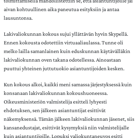
toimittamisella mahdollistettiin se, että asiantuntijoille jäi
aivan kohtuullinen aika paneutua esityksiin ja antaa
lausuntonsa.
Lakivaliokunnan kokous sujui yllättävän hyvin Skypellä.
Ennen kokousta odotettiin virtuaaliaulassa. Tunne oli
melko lailla samanlainen kuin eduskunnan käytävälläkin
lakivaliokunnan oven takana odotellessa. Ainoastaan
puuttui yhteinen juttutuokio asiantuntijoiden kesken.
Kun kokous alkoi, kaikki meni samassa järjestyksessä kuin
konsanaan lakivaliokunnan kokoushuoneessa.
Oikeusministeriön valmistelija esitteli lyhyesti
ehdotuksen, sen jälkeen asiantuntijat esittivät
näkemyksensä. Tämän jälkeen lakivaliokunnan jäsenet, siis
kansanedustajat, esittivät kysymyksiä niin valmistelijalle
kuin asiantuntijoille. Lopuksi valiokuntaneuvos esitti