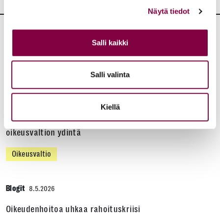
Näytä tiedot
Salli kaikki
Lisää artikkeleita
KAIKKI BLOGIT
Salli valinta
Blogit
22.6.2026
Kiellä
Vähemmistöjen oikeuksien turvaaminen on
oikeusvaltion ydintä
Oikeusvaltio
Blogit
8.5.2026
Oikeudenhoitoa uhkaa rahoituskriisi