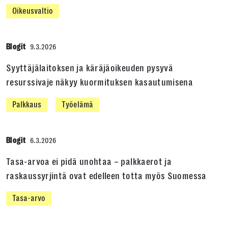
Oikeusvaltio
Blogit
9.3.2026
Syyttäjälaitoksen ja käräjäoikeuden pysyvä
resurssivaje näkyy kuormituksen kasautumisena
Palkkaus
Työelämä
Blogit
6.3.2026
Tasa-arvoa ei pidä unohtaa – palkkaerot ja
raskaussyrjintä ovat edelleen totta myös Suomessa
Tasa-arvo