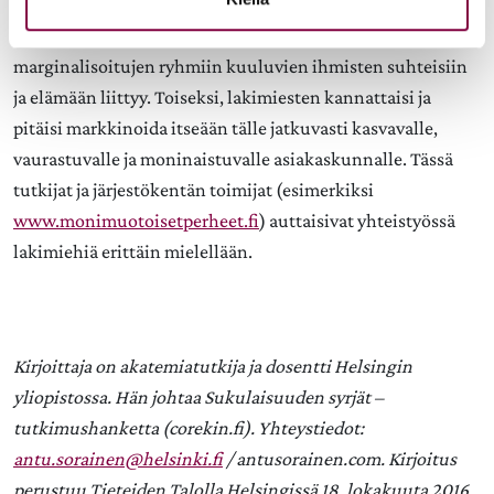
tulisi hankkia koulutusta ja tietoa siitä, mitä erityispiirteitä
lesbojen, homojen ja muiden seksuaalisesti
marginalisoitujen ryhmiin kuuluvien ihmisten suhteisiin
ja elämään liittyy. Toiseksi, lakimiesten kannattaisi ja
pitäisi markkinoida itseään tälle jatkuvasti kasvavalle,
vaurastuvalle ja moninaistuvalle asiakaskunnalle. Tässä
tutkijat ja järjestökentän toimijat (esimerkiksi
www.monimuotoisetperheet.fi
) auttaisivat yhteistyössä
lakimiehiä erittäin mielellään.
Kirjoittaja on akatemiatutkija ja dosentti Helsingin
yliopistossa. Hän johtaa Sukulaisuuden syrjät –
tutkimushanketta (corekin.fi). Yhteystiedot:
antu.sorainen@helsinki.fi
/ antusorainen.com. Kirjoitus
perustuu Tieteiden Talolla Helsingissä 18. lokakuuta 2016