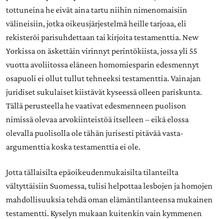
tottuneina he eivät aina tartu niihin nimenomaisiin
välineisiin, jotka oikeusjärjestelmä heille tarjoaa, eli
rekisteröi parisuhdettaan tai kirjoita testamenttia. New
Yorkissa on äskettäin virinnyt perintökiista, jossa yli 55
vuotta avoliitossa eläneen homomiesparin edesmennyt
osapuoli ei ollut tullut tehneeksi testamenttia. Vainajan
juridiset sukulaiset kiistävät kyseessä olleen pariskunta.
Tällä perusteella he vaativat edesmenneen puolison
nimissä olevaa arvokiinteistöä itselleen – eikä elossa
olevalla puolisolla ole tähän jurisesti pitävää vasta-
argumenttia koska testamenttia ei ole.
Jotta tällaisilta epäoikeudenmukaisilta tilanteilta
vältyttäisiin Suomessa, tulisi helpottaa lesbojen ja homojen
mahdollisuuksia tehdä oman elämäntilanteensa mukainen
testamentti. Kyselyn mukaan kuitenkin vain kymmenen