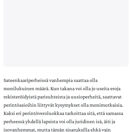
Sateenkaariperheissä vanhempia saattaa olla
monilukuinen määrä. Kun takana voi olla jo useita eroja
rekisteröidyistä parisuhteista ja uusioperheitä, saattavat
perintöasioihin liittyvät kysymykset olla monimutkaisia.
Kaksi eri perintöveroluokkaa tarkoittaa sitä, että samassa
perheessä yhdellä lapsista voi olla juridinen isä, äiti ja
isovanhemmat, mutta tämän sisaruksilla ehkä vain