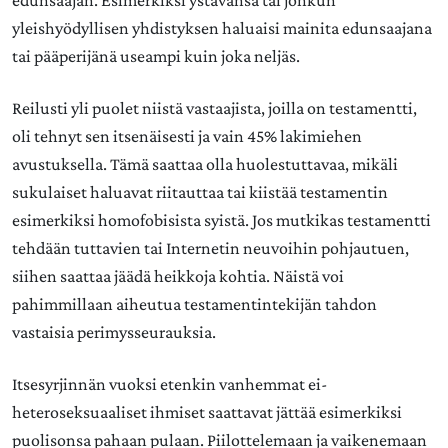
edunsaajan. Esimerkiksi ystävänsä tai jonkun
yleishyödyllisen yhdistyksen haluaisi mainita edunsaajana
tai pääperijänä useampi kuin joka neljäs.
Reilusti yli puolet niistä vastaajista, joilla on testamentti,
oli tehnyt sen itsenäisesti ja vain 45% lakimiehen
avustuksella. Tämä saattaa olla huolestuttavaa, mikäli
sukulaiset haluavat riitauttaa tai kiistää testamentin
esimerkiksi homofobisista syistä. Jos mutkikas testamentti
tehdään tuttavien tai Internetin neuvoihin pohjautuen,
siihen saattaa jäädä heikkoja kohtia. Näistä voi
pahimmillaan aiheutua testamentintekijän tahdon
vastaisia perimysseurauksia.
Itsesyrjinnän vuoksi etenkin vanhemmat ei-
heteroseksuaaliset ihmiset saattavat jättää esimerkiksi
puolisonsa pahaan pulaan. Piilottelemaan ja vaikenemaan