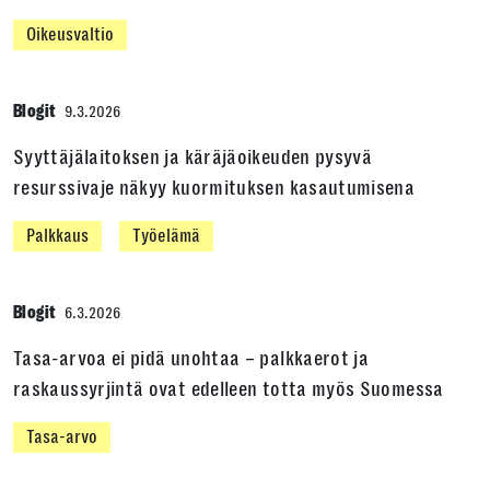
Oikeusvaltio
Blogit
9.3.2026
Syyttäjälaitoksen ja käräjäoikeuden pysyvä
resurssivaje näkyy kuormituksen kasautumisena
Palkkaus
Työelämä
Blogit
6.3.2026
Tasa-arvoa ei pidä unohtaa – palkkaerot ja
raskaussyrjintä ovat edelleen totta myös Suomessa
Tasa-arvo