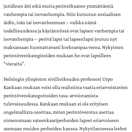
juridinen äiti eikä muita perintökaaren ymmärtämiä
vanhempia tai isovanhempia. Niin kutsutun sosiaalisen
äidin, isän tai isovanhemman – vaikka nämä
todellisuudessa ja käytännössä ovat lapsen vanhempia tai
isovanhempia – perivä lapsi tai lapsenlapsi joutuu nyt
maksamaan huomattavasti korkeampaa veroa. Nykyisten
perintöverokategiroiden mukaan he ovat lapsilleen
“vieraita”.
Helsingin yliopiston siviilioikeuden professori Urpo
Kankaan mukaan voisi olla realistista vaatia eriarvoistavien
perintöverokategorioiden tasa-arvoistamista
tulevaisuudessa. Kankaan mukaan ei ole erityisen
ongelmallista osoittaa, miten perintöverotus asettaa
nimenomaan sateenkaariperheiden lapset eriarvoiseen
asemaan muiden perheiden kanssa. Nykytilanteessa lesbot