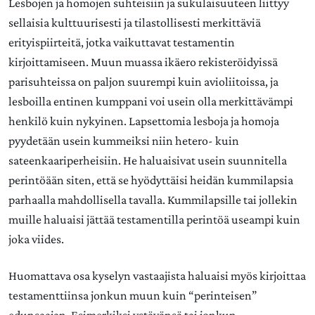
Lesbojen ja homojen suhteisiin ja sukulaisuuteen liittyy
sellaisia kulttuurisesti ja tilastollisesti merkittäviä
erityispiirteitä, jotka vaikuttavat testamentin
kirjoittamiseen. Muun muassa ikäero rekisteröidyissä
parisuhteissa on paljon suurempi kuin avioliitoissa, ja
lesboilla entinen kumppani voi usein olla merkittävämpi
henkilö kuin nykyinen. Lapsettomia lesboja ja homoja
pyydetään usein kummeiksi niin hetero- kuin
sateenkaariperheisiin. He haluaisivat usein suunnitella
perintöään siten, että se hyödyttäisi heidän kummilapsia
parhaalla mahdollisella tavalla. Kummilapsille tai jollekin
muille haluaisi jättää testamentilla perintöä useampi kuin
joka viides.
Huomattava osa kyselyn vastaajista haluaisi myös kirjoittaa
testamenttiinsa jonkun muun kuin “perinteisen”