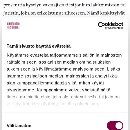
prosenttia kyselyn vastaajista tiesi jonkun lakitoimiston tai
juristin, joka on erikoistunut aiheeseen. Nämä keskittyivät
Helsinkiin. Usein mainittiin asianajaja Ulf Månsson.
Månssonin itsensä mukaan hänen käsiensä kautta on
1980-luvulta nykyhetkeen tehty lukuisia
Tämä sivusto käyttää evästeitä
sateenkaaritestamentteja, perunkirjoituksia ja
Käytämme evästeitä tarjoamamme sisällön ja mainosten
kuolinpesien selvityksiä. Pitkän kokemuksensa perusteella
räätälöimiseen, sosiaalisen median ominaisuuksien
Månsson pitää tuikitärkeänä sitä, että testamentti tehdään
tukemiseen ja kävijämäärämme analysoimiseen. Lisäksi
jaamme sosiaalisen median, mainosalan ja analytiikka-
juridisesti pitävästi. On syytä miettiä tarkkaan myös se,
alan kumppaneillemme tietoja siitä, miten käytät
mitä omaisuudelle tapahtuu eri osapuolten kuoltua.
sivustoamme. Kumppanimme voivat yhdistää näitä
Månsson on nähnyt jopa tilanteen, jossa lähisukulaiset
tietoja muihin tietoihin, joita olet antanut heille tai joita on
eivät tieneeet vainajan olleen pitkään rekisteröidyssä
kerätty, kun olet käyttänyt heidän palvelujaan.
parisuhteessa. He vaativat lakimieheltä tämän
todistamista.
Suostumuksen
Välttämätön
valinta