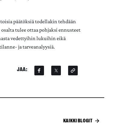
ntoisia päätöksiä todellakin tehdään
n osalta tulee ottaa pohjaksi ennusteet
hasta vedettyihin lukuihin eikä
lanne- ja tarveanalyysiä.
JAA:
KAIKKI BLOGIT