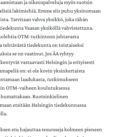
saamistaan ja oikeuspalveluja myös ruotsin
ielisiä lakimiehiä. Emme siis puhu yksinomaan
teista. Tarvitaan vahva yksikkö, joka tähän
 tiedekunta Vaasan yksiköllä vahvistettuna.
uolehtia OTM-tutkintoon johtavasta
a tehtävästä tiedekunta on toistaiseksi
uksia se on vaatinut. Jos ÅA ryhtyy
eikentyvät vastaavasti Helsingin ja erityisesti
mapeliä on: ei ole kovin yksinkertaista
y antamaan laadukasta,
tutkimukseen
nkin OTM-vaiheen koulutuksessa
uhumattakaan. Ruotsinkielinen
elmaan etsitään Helsingin tiedekunnassa
lla.
utuksen etu hajauttaa resursseja kolmeen pieneen