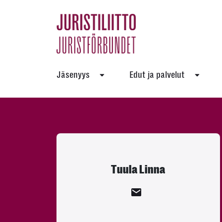
Skip
to
the
content
Jäsenyys
Edut ja palvelut
Tuula Linna