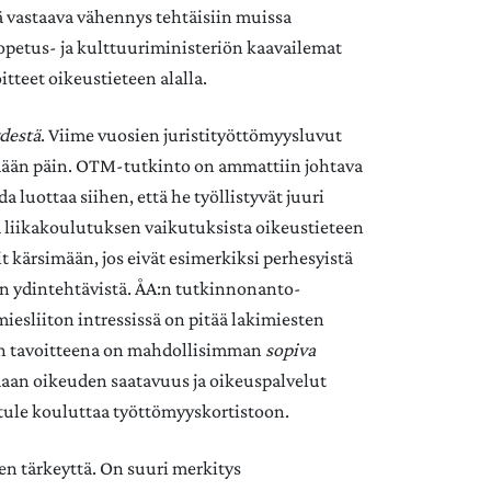
ttä vastaava vähennys tehtäisiin muissa
petus- ja kulttuuriministeriön kaavailemat
tteet oikeustieteen alalla.
ydestä
. Viime vuosien juristityöttömyysluvut
ymään päin. OTM-tutkinto on ammattiin johtava
 luottaa siihen, että he työllistyvät juuri
 liikakoulutuksen vaikutuksista oikeustieteen
tit kärsimään, jos eivät esimerkiksi perhesyistä
n ydintehtävistä. ÅA:n tutkinnonanto-
iesliiton intressissä on pitää lakimiesten
ton tavoitteena on mahdollisimman
sopiva
aamaan oikeuden saatavuus ja oikeuspalvelut
 ei tule kouluttaa työttömyyskortistoon.
en tärkeyttä. On suuri merkitys