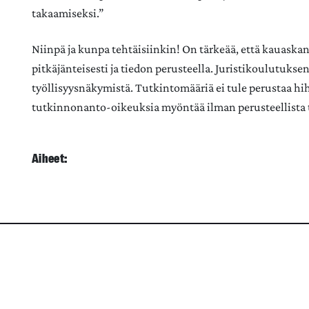
takaamiseksi.”
Niinpä ja kunpa tehtäisiinkin! On tärkeää, että kauaska
pitkäjänteisesti ja tiedon perusteella. Juristikoulutukse
työllisyysnäkymistä. Tutkintomääriä ei tule perustaa hi
tutkinnonanto-oikeuksia myöntää ilman perusteellista ti
Aiheet: