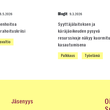
Blogit
8.5.2026
9.3.2026
denhoitoa
Syyttäjälaitoksen ja
rahoituskriisi
käräjäoikeuden pysyvä
resurssivaje näkyy kuormit
svaltio
kasautumisena
Palkkaus
Työelämä
O
Jäsenyys
S