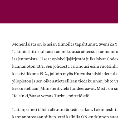
Monenlaista on jo asian tiimoilta tapahtunut. Svenska YL
Lakimiesliitto julkaisi tammikuussa aiheesta kannanot
laajentamista. Useat opiskelijajärjestöt julkaisivat Code
kannanoton 13.2. Sen johdosta asia nousi esiin ruotsinki
keskiviikkona 19.2., jolloin myös Hufvudstadsbladet julk
yliopiston ja sen oikeustieteellisen tiedekunnan johto v
keskustellaan. Ministerit vielä fundeeraavat. Mistä on si
Helsinki/Vaasa versus Turku -mittelöstä?
Laitanpa heti tähän alkuun tärkeän seikan. Lakimiesliit
kannanotossaan siihen, että kaikilla ON-tutkinnon suori