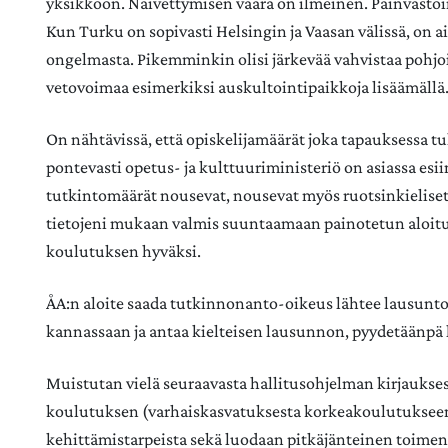
yksikköön. Näivettymisen vaara on ilmeinen. Päinvastoin,
Kun Turku on sopivasti Helsingin ja Vaasan välissä, on 
ongelmasta. Pikemminkin olisi järkevää vahvistaa poh
vetovoimaa esimerkiksi auskultointipaikkoja lisäämällä
On nähtävissä, että opiskelijamäärät joka tapauksessa t
pontevasti opetus- ja kulttuuriministeriö on asiassa esii
tutkintomäärät nousevat, nousevat myös ruotsinkieliset
tietojeni mukaan valmis suuntaamaan painotetun aloitu
koulutuksen hyväksi.
ÅA:n aloite saada tutkinnonanto-oikeus lähtee lausunto
kannassaan ja antaa kielteisen lausunnon, pyydetäänpä l
Muistutan vielä seuraavasta hallitusohjelman kirjaukse
koulutuksen (varhaiskasvatuksesta korkeakoulutukseen) e
kehittämistarpeista sekä luodaan pitkäjänteinen toim