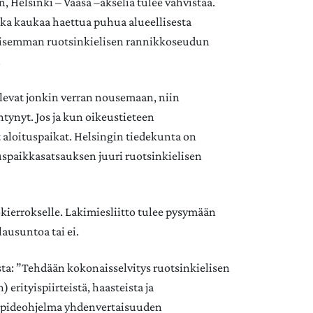
 Helsinki – Vaasa –akselia tulee vahvistaa.
aika kaukaa haettua puhua alueellisesta
joisemman ruotsinkielisen rannikkoseudun
.
ulevat jonkin verran nousemaan, niin
ntynyt. Jos ja kun oikeustieteen
 aloituspaikat. Helsingin tiedekunta on
spaikkasatsauksen juuri ruotsinkielisen
kierrokselle. Lakimiesliitto tulee pysymään
ausuntoa tai ei.
sta: ”Tehdään kokonaisselvitys ruotsinkielisen
rityispiirteistä, haasteista ja
enpideohjelma yhdenvertaisuuden