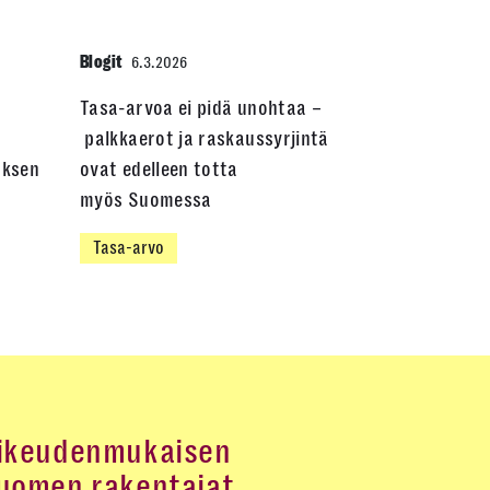
Blogit
6.3.2026
Tasa-arvoa ei pidä unohtaa –
palkkaerot ja raskaussyrjintä
uksen
ovat edelleen totta
myös Suomessa
Tasa-arvo
ikeudenmukaisen
uomen rakentajat