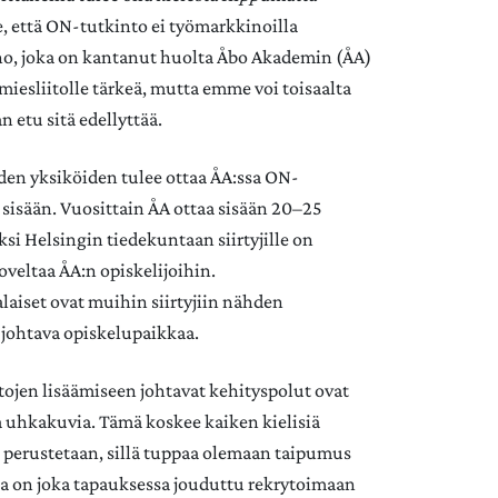
, että ON-tutkinto ei työmarkkinoilla
ho, joka on kantanut huolta Åbo Akademin (ÅA)
imiesliitolle tärkeä, mutta emme voi toisaalta
 etu sitä edellyttää.
den yksiköiden tulee ottaa ÅA:ssa ON-
sisään. Vuosittain ÅA ottaa sisään 20–25
si Helsingin tiedekuntaan siirtyjille on
soveltaa ÅA:n opiskelijoihin.
laiset ovat muihin siirtyjiin nähden
johtava opiskelupaikkaa.
ntojen lisäämiseen johtavat kehityspolut ovat
 uhkakuvia. Tämä koskee kaiken kielisiä
kö perustetaan, sillä tuppaa olemaan taipumus
jia on joka tapauksessa jouduttu rekrytoimaan