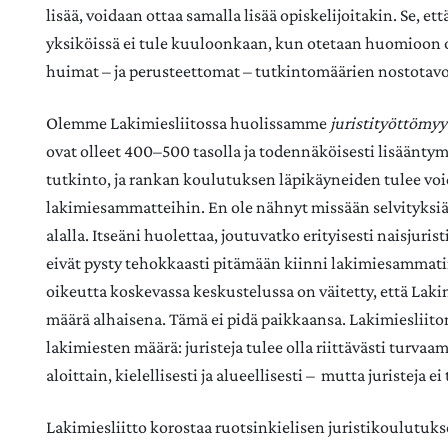
lisää, voidaan ottaa samalla lisää opiskelijoitakin. Se, e
yksiköissä ei tule kuuloonkaan, kun otetaan huomioon o
huimat – ja perusteettomat – tutkintomäärien nostotavoi
Olemme Lakimiesliitossa huolissamme
juristityöttömy
ovat olleet 400–500 tasolla ja todennäköisesti lisäänt
tutkinto, ja rankan koulutuksen läpikäyneiden tulee voida
lakimiesammatteihin. En ole nähnyt missään selvityksiä
alalla. Itseäni huolettaa, joutuvatko erityisesti naisjuris
eivät pysty tehokkaasti pitämään kiinni lakimiesammati
oikeutta koskevassa keskustelussa on väitetty, että Lakim
määrä alhaisena. Tämä ei pidä paikkaansa. Lakimieslii
lakimiesten määrä: juristeja tulee olla riittävästi turv
aloittain, kielellisesti ja alueellisesti – mutta juristeja
Lakimiesliitto korostaa ruotsinkielisen juristikoulutuks