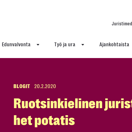
Juristimed
Edunvalvonta
Työ ja ura
Ajankohtaista
BLOGIT
20.2.2020
Ruotsinkielinen juris
het potatis