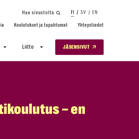
FI
SV
EN
Hae sivustolta
ia
Koulutukset ja tapahtumat
Yhteystiedot
Liitto
JÄSENSIVUT
tikoulutus – en