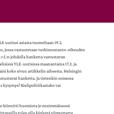
E uutisoi asiasta tuoreeltaan 19.2.
on, jossa vastustetaan tutkinnonanto-oikeuden
x r.f.:n johdolla hanketta vastustavan
elisissä YLE-uutisissa maanantaina 17.2. ja
aisi koko sivun artikkelin aiheesta. Helsingin
astustavat hanketta. Ja tietenkin somessa
is kysymys? Kielipolitiikastako vai
to kiinnitti huomiota jo ensimmäisessä
ttaneilla tulee olla
kielestä riippumatta