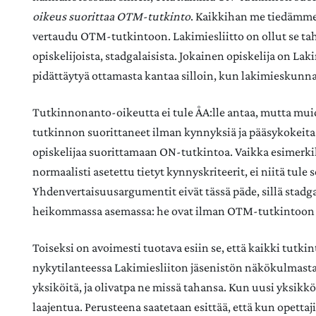
oikeus suorittaa OTM-tutkinto
. Kaikkihan me tiedämme
vertaudu OTM-tutkintoon. Lakimiesliitto on ollut se ta
opiskelijoista, stadgalaisista. Jokainen opiskelija on Lak
pidättäytyä ottamasta kantaa silloin, kun lakimieskunnan
Tutkinnonanto-oikeutta ei tule ÅA:lle antaa, mutta mui
tutkinnon suorittaneet ilman kynnyksiä ja pääsykokeita 
opiskelijaa suorittamaan ON-tutkintoa. Vaikka esimerkik
normaalisti asetettu tietyt kynnyskriteerit, ei niitä tule 
Yhdenvertaisuusargumentit eivät tässä päde, sillä stadga
heikommassa asemassa: he ovat ilman OTM-tutkintoon 
Toiseksi on avoimesti tuotava esiin se, että kaikki tutki
nykytilanteessa Lakimiesliiton jäsenistön näkökulmasta
yksiköitä, ja olivatpa ne missä tahansa. Kun uusi yksik
laajentua. Perusteena saatetaan esittää, että kun opetta