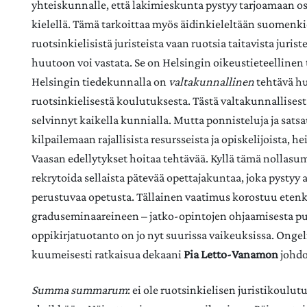
yhteiskunnalle, että lakimieskunta pystyy tarjoamaan o
kielellä. Tämä tarkoittaa myös äidinkieleltään suomenk
ruotsinkielisistä juristeista vaan ruotsia taitavista juris
huutoon voi vastata. Se on Helsingin oikeustieteellinen
Helsingin tiedekunnalla on
valtakunnallinen
tehtävä h
ruotsinkielisestä koulutuksesta. Tästä valtakunnallisest
selvinnyt kaikella kunnialla. Mutta ponnisteluja ja satsa
kilpailemaan rajallisista resursseista ja opiskelijoista, h
Vaasan edellytykset hoitaa tehtävää. Kyllä tämä nollasum
rekrytoida sellaista pätevää opettajakuntaa, joka pysty
perustuvaa opetusta. Tällainen vaatimus korostuu ete
graduseminaareineen – jatko-opintojen ohjaamisesta p
oppikirjatuotanto on jo nyt suurissa vaikeuksissa. Ong
kuumeisesti ratkaisua dekaani
Pia Letto-Vanamon
johdo
Summa summarum
: ei ole ruotsinkielisen juristikoul