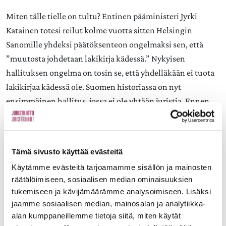
Miten tälle tielle on tultu? Entinen pääministeri Jyrki
Katainen totesi reilut kolme vuotta sitten Helsingin
Sanomille yhdeksi päätöksenteon ongelmaksi sen, että
”muutosta johdetaan lakikirja kädessä.” Nykyisen
hallituksen ongelma on tosin se, että yhdelläkään ei tuota
lakikirjaa kädessä ole. Suomen historiassa on nyt
ensimmäinen hallitus, jossa ei ole yhtään juristia. Ennen
vuotta 2000 vähintään kahdella ministerillä piti olla
juristin koulutus. Vuoden 2000 perustuslaissa nämä
kelpoisuusvaatimukset poistettiin ilman näkyvää
Tämä sivusto käyttää evästeitä
keskustelua. Olisi aika palauttaa juristit hallitukseen. Tämä
Käytämme evästeitä tarjoamamme sisällön ja mainosten
ei tietenkään riitä. Hallituksen on selvitettävä miten se
räätälöimiseen, sosiaalisen median ominaisuuksien
kunnioittaa perustuslakia, ihmisten yhdenvertaisuutta ja
tukemiseen ja kävijämäärämme analysoimiseen. Lisäksi
perusoikeuksia. Sen se on velkaa kaikille suomalaisille.
jaamme sosiaalisen median, mainosalan ja analytiikka-
alan kumppaneillemme tietoja siitä, miten käytät