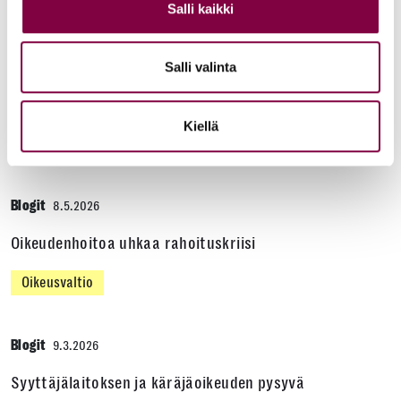
Salli kaikki
Blogit
22.6.2026
Salli valinta
Vähemmistöjen oikeuksien turvaaminen on
oikeusvaltion ydintä
Kiellä
Oikeusvaltio
Blogit
8.5.2026
Oikeudenhoitoa uhkaa rahoituskriisi
Oikeusvaltio
Blogit
9.3.2026
Syyttäjälaitoksen ja käräjäoikeuden pysyvä