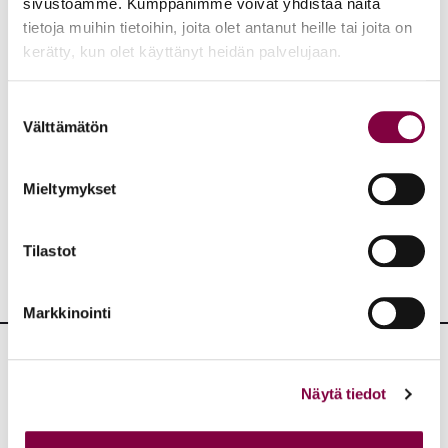
sivustoamme. Kumppanimme voivat yhdistää näitä
tietoja muihin tietoihin, joita olet antanut heille tai joita on
Kirjoittaja on Lakimiesliiton viestintäasiantuntija.
kerätty, kun olet käyttänyt heidän palvelujaan.
Suostumuksen
Aiheet:
Välttämätön
valinta
JAA:
Mieltymykset
Tilastot
Markkinointi
Lisää artikkeleita
Näytä tiedot
KAIKKI BLOGIT