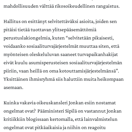
mahdollisuuden välttää rikosoikeudellinen rangaistus.
Hallitus on esittänyt selvitettäväksi asioita, joiden sen
pitäisi tietää tuottavan ylitsepääsemättömiä
perustuslakiongelmia, kuten “selvitetään pikaisesti,
voidaanko sosiaaliturvajärjestelmät muuttaa siten, että
myönteisen oleskeluluvan saaneet turvapaikanhakijat
eivät kuulu asumisperusteisen sosiaaliturvajärjestelmän
piiriin, vaan heillä on oma kotouttamisjärjestelmänsä”.
Yksittäinen ihmisryhmä siis haluttiin muita heikompaan
asemaan.
Kuinka vakavia oikeuskansleri Jonkan esiin nostamat
ongelmat ovat? Pääministeri Sipilä on vastannut Jonkan
kritiikkiin blogissaan kertomalla, että lainvalmistelun
ongelmat ovat pitkäaikaisia ja niihin on reagoitu