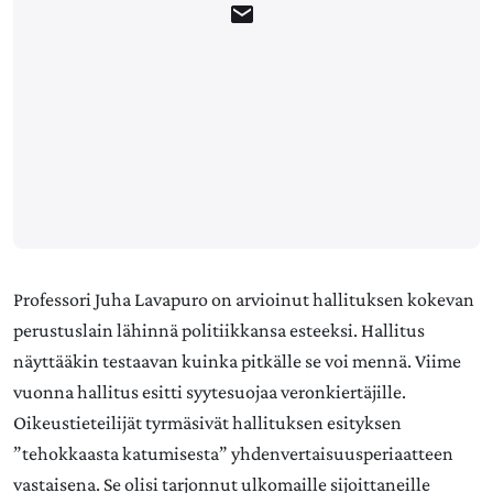
Professori Juha Lavapuro on arvioinut hallituksen kokevan
perustuslain lähinnä politiikkansa esteeksi. Hallitus
näyttääkin testaavan kuinka pitkälle se voi mennä. Viime
vuonna hallitus esitti syytesuojaa veronkiertäjille.
Oikeustieteilijät tyrmäsivät hallituksen esityksen
”tehokkaasta katumisesta” yhdenvertaisuusperiaatteen
vastaisena. Se olisi tarjonnut ulkomaille sijoittaneille