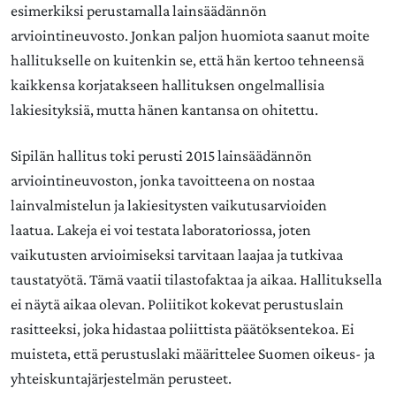
esimerkiksi perustamalla lainsäädännön
arviointineuvosto. Jonkan paljon huomiota saanut moite
hallitukselle on kuitenkin se, että hän kertoo tehneensä
kaikkensa korjatakseen hallituksen ongelmallisia
lakiesityksiä, mutta hänen kantansa on ohitettu.
Sipilän hallitus toki perusti 2015 lainsäädännön
arviointineuvoston, jonka tavoitteena on nostaa
lainvalmistelun ja lakiesitysten vaikutusarvioiden
laatua. Lakeja ei voi testata laboratoriossa, joten
vaikutusten arvioimiseksi tarvitaan laajaa ja tutkivaa
taustatyötä. Tämä vaatii tilastofaktaa ja aikaa. Hallituksella
ei näytä aikaa olevan. Poliitikot kokevat perustuslain
rasitteeksi, joka hidastaa poliittista päätöksentekoa. Ei
muisteta, että perustuslaki määrittelee Suomen oikeus- ja
yhteiskuntajärjestelmän perusteet.