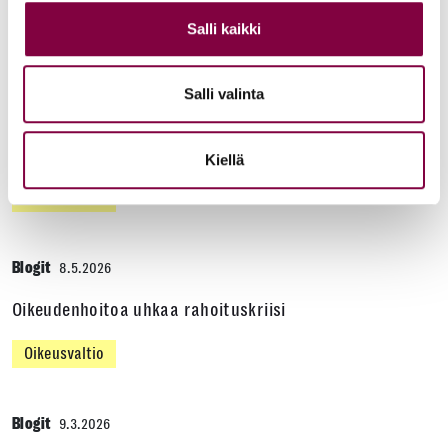
KAIKKI BLOGIT
Salli kaikki
Blogit
22.6.2026
Salli valinta
Vähemmistöjen oikeuksien turvaaminen on
oikeusvaltion ydintä
Kiellä
Oikeusvaltio
Blogit
8.5.2026
Oikeudenhoitoa uhkaa rahoituskriisi
Oikeusvaltio
Blogit
9.3.2026