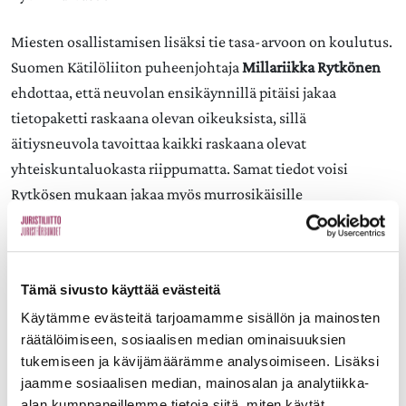
Miesten osallistamisen lisäksi tie tasa-arvoon on koulutus.
Suomen Kätilöliiton puheenjohtaja
Millariikka Rytkönen
ehdottaa, että neuvolan ensikäynnillä pitäisi jakaa
tietopaketti raskaana olevan oikeuksista, sillä
äitiysneuvola tavoittaa kaikki raskaana olevat
yhteiskuntaluokasta riippumatta. Samat tiedot voisi
Rytkösen mukaan jakaa myös murrosikäisille
yhteiskuntaopin tunnilla, jotta tytöt ja pojat tietäisivät
oikeuksistaan.
Tämä sivusto käyttää evästeitä
Suivaantuneet kätilöt ovat ennenkin ratkaisseet
työmarkkinaongelmia ja uskon, että myös tämä esitys
Käytämme evästeitä tarjoamamme sisällön ja mainosten
räätälöimiseen, sosiaalisen median ominaisuuksien
kannattaa ottaa käyttöön. Sitä odotellessa jaa raskaana
tukemiseen ja kävijämäärämme analysoimiseen. Lisäksi
olevalle tuttavallesi tasa-arvovaltuutetun
tietopaketti.
Ja
jaamme sosiaalisen median, mainosalan ja analytiikka-
katso hyvän työnantajan tsekkauslista
täältä.
alan kumppaneillemme tietoja siitä, miten käytät