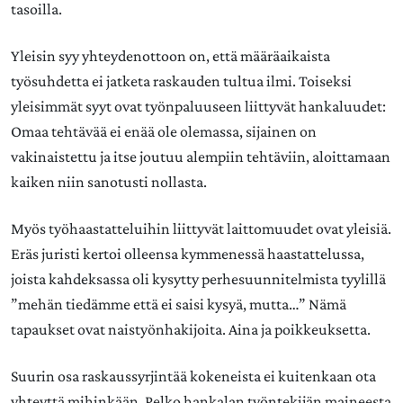
tasoilla.
Yleisin syy yhteydenottoon on, että määräaikaista
työsuhdetta ei jatketa raskauden tultua ilmi. Toiseksi
yleisimmät syyt ovat työnpaluuseen liittyvät hankaluudet:
Omaa tehtävää ei enää ole olemassa, sijainen on
vakinaistettu ja itse joutuu alempiin tehtäviin, aloittamaan
kaiken niin sanotusti nollasta.
Myös työhaastatteluihin liittyvät laittomuudet ovat yleisiä.
Eräs juristi kertoi olleensa kymmenessä haastattelussa,
joista kahdeksassa oli kysytty perhesuunnitelmista tyylillä
”mehän tiedämme että ei saisi kysyä, mutta…” Nämä
tapaukset ovat naistyönhakijoita. Aina ja poikkeuksetta.
Suurin osa raskaussyrjintää kokeneista ei kuitenkaan ota
yhteyttä mihinkään. Pelko hankalan työntekijän maineesta