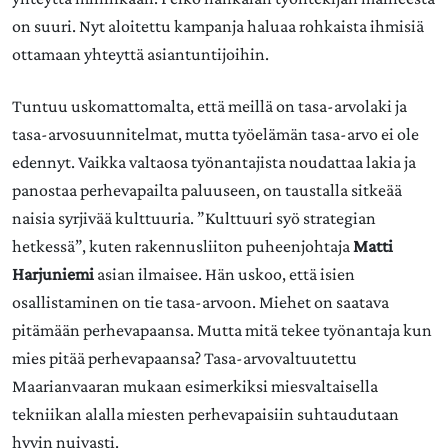
on suuri. Nyt aloitettu kampanja haluaa rohkaista ihmisiä
ottamaan yhteyttä asiantuntijoihin.
Tuntuu uskomattomalta, että meillä on tasa-arvolaki ja
tasa-arvosuunnitelmat, mutta työelämän tasa-arvo ei ole
edennyt. Vaikka valtaosa työnantajista noudattaa lakia ja
panostaa perhevapailta paluuseen, on taustalla sitkeää
naisia syrjivää kulttuuria. ”Kulttuuri syö strategian
hetkessä”, kuten rakennusliiton puheenjohtaja
Matti
Harjuniemi
asian ilmaisee. Hän uskoo, että isien
osallistaminen on tie tasa-arvoon. Miehet on saatava
pitämään perhevapaansa. Mutta mitä tekee työnantaja kun
mies pitää perhevapaansa? Tasa-arvovaltuutettu
Maarianvaaran mukaan esimerkiksi miesvaltaisella
tekniikan alalla miesten perhevapaisiin suhtaudutaan
hyvin nuivasti.