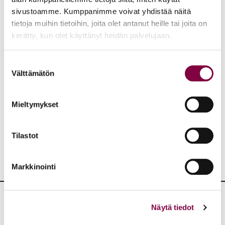
sivustoamme. Kumppanimme voivat yhdistää näitä
tietoja muihin tietoihin, joita olet antanut heille tai joita on
kerätty, kun olet käyttänyt heidän palvelujaan.
Kirjoittaja on Lakimiesliiton viestintäasiantuntija.
Suostumuksen
Välttämätön
valinta
Aiheet:
Mieltymykset
JAA:
Tilastot
Markkinointi
Näytä tiedot
Lisää artikkeleita