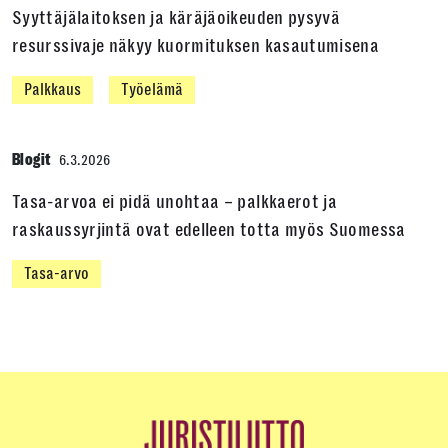
Syyttäjälaitoksen ja käräjäoikeuden pysyvä
resurssivaje näkyy kuormituksen kasautumisena
Palkkaus
Työelämä
Blogit
6.3.2026
Tasa-arvoa ei pidä unohtaa – palkkaerot ja
raskaussyrjintä ovat edelleen totta myös Suomessa
Tasa-arvo