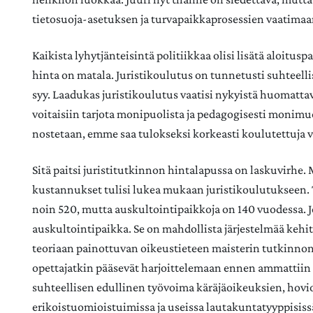
tietosuoja-asetuksen ja turvapaikkaprosessien vaatimaan
Kaikista lyhytjänteisintä politiikkaa olisi lisätä aloitus
hinta on matala. Juristikoulutus on tunnetusti suhteelli
syy. Laadukas juristikoulutus vaatisi nykyistä huomattav
voitaisiin tarjota monipuolista ja pedagogisesti monimu
nostetaan, emme saa tulokseksi korkeasti koulutettuja v
Sitä paitsi juristitutkinnon hintalapussa on laskuvirhe. 
kustannukset tulisi lukea mukaan juristikoulutukseen. T
noin 520, mutta auskultointipaikkoja on 140 vuodessa. Jok
auskultointipaikka. Se on mahdollista järjestelmää kehitt
teoriaan painottuvan oikeustieteen maisterin tutkinnon 
opettajatkin pääsevät harjoittelemaan ennen ammattiin si
suhteellisen edullinen työvoima käräjäoikeuksien, hovio
erikoistuomioistuimissa ja useissa lautakuntatyyppisiss