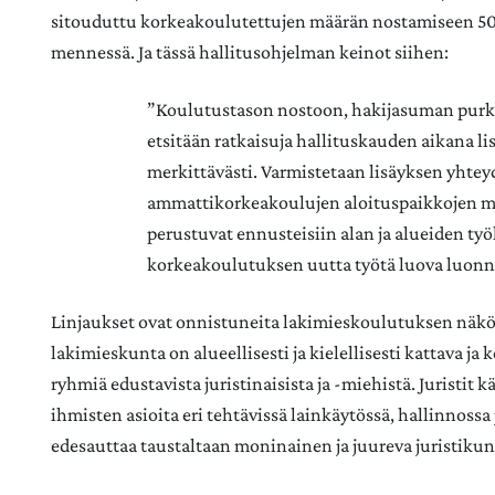
sitouduttu korkeakoulutettujen määrän nostamiseen 50 
mennessä. Ja tässä hallitusohjelman keinot siihen:
”Koulutustason nostoon, hakijasuman purka
etsitään ratkaisuja hallituskauden aikana 
merkittävästi. Varmistetaan lisäyksen yhteyde
ammattikorkeakoulujen aloituspaikkojen mää
perustuvat ennusteisiin alan ja alueiden t
korkeakoulutuksen uutta työtä luova luonn
Linjaukset ovat onnistuneita lakimieskoulutuksen näkö
lakimieskunta on alueellisesti ja kielellisesti kattava ja
ryhmiä edustavista juristinaisista ja -miehistä. Juristit k
ihmisten asioita eri tehtävissä lainkäytössä, hallinnoss
edesauttaa taustaltaan moninainen ja juureva juristikun