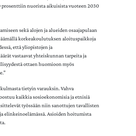
prosenttiin nuorista aikuisista vuoteen 2030
miseen sekä alojen ja alueiden osaajapulaan
lisäämällä korkeakoulutuksen aloituspaikkoja
ssä, että yliopistojen ja
rät vastaavat yhteiskunnan tarpeita ja
yöllisyydestä ottaen huomioon myös
e.”
kulmasta tietyin varauksin. Vahva
 koostuu kaikkia sosioekonomisia ja etnisiä
äsittelevät työssään niin sanottujen tavallisten
a ja elinkeinoelämässä. Asioiden hoitumista
ta.