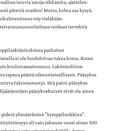
lissa istuvia satoja oikkareita, ajattelen:
sesti päteviä ovatkin! Mutta, kohta saa kysyä,
onikulttuurisuus näy vieläkään.
tettavuussuunnitelmaa voidaan tervehtiä
ioppilaskirjoituksissa parhaiten
laisella ei ole huolehtivaa tukea kotoa. Kuten
 myös kouluttamattomuus. Lakimiesliiton
ena tapana päästä oikeustieteelliseen. Pääsykoe
entuva lukiomenestys. Sitä paitsi pääsykoe
ijajärjestöjen pääsykoekurssit eivät ole ainoa
ia pidetä ylimääräisinä ”kymppiluokkina”.
stityöttömyys oli vain jokunen vuosi sitten 500
 rakentuu osin satunnaistekijöille, kuten