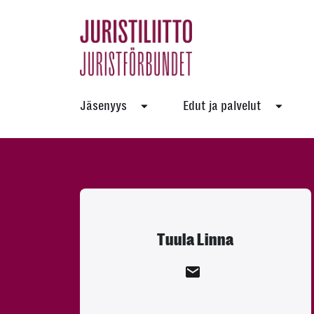
Skip
to
the
content
Jäsenyys
Edut ja palvelut
Tuula Linna