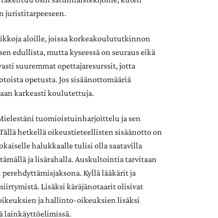
 juristitarpeeseen.
paikkoja aloille, joissa korkeakoulututkinnon
sen edullista, mutta kyseessä on seuraus eikä
asti suuremmat opettajaresurssit, jotta
otoista opetusta. Jos sisäänottomääriä
aan karkeasti koulutettuja.
Mielestäni tuomioistuinharjoittelu ja sen
ällä hetkellä oikeustieteellisten sisäänotto on
aiselle halukkaalle tulisi olla saatavilla
ämällä ja lisärahalla. Auskultointia tarvitaan
perehdyttämisjaksona. Kyllä lääkärit ja
irtymistä. Lisäksi käräjänotaarit olisivat
ikeuksien ja hallinto-oikeuksien lisäksi
ä lainkäyttöelimissä.