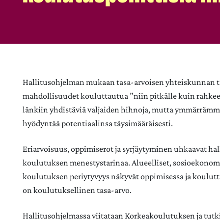
Hallitusohjelman mukaan tasa-arvoisen yhteiskunnan tav
mahdollisuudet kouluttautua ”niin pitkälle kuin rahkeet
länkiin yhdistäviä valjaiden hihnoja, mutta ymmärrämme 
hyödyntää potentiaalinsa täysimääräisesti.
Eriarvoisuus, oppimiserot ja syrjäytyminen uhkaavat h
koulutuksen menestystarinaa. Alueelliset, sosioekonomis
koulutuksen periytyvyys näkyvät oppimisessa ja koulut
on koulutuksellinen tasa-arvo.
Hallitusohjelmassa viitataan Korkeakoulutuksen ja tutk