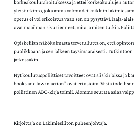
korkeakoulurahoituksessa ja ettei korkeakoulujen aut
yleistutkinto, joka antaa valmiudet kaikkiin lakimiesam
opetus ei voi erikoistua vaan sen on pysyttävä laaja-alais
ovat maailman sivu tienneet, mitä ja miten tutkia. Poliitti
Opiskelijan näkökulmasta tervetullutta on, että opinto
puolikkaana ja sen jälkeen täysimääräisesti. Tutkintoo
jatkossakin.
Nyt koulutuspoliittiset tavoitteet ovat siis kirjoissa ja
books and law in action” ovat eri asioita. Vasta todellisu
poliittinen ABC-kirja toimii. Aiomme seurata asiaa valpp
Kirjoittaja on Lakimiesliiton puheenjohtaja.