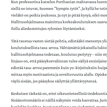
Kun professorina katselen Porthanian mahtavassa luentosa
siellä ne istuvat, Suomen ”kympin tytöt”. Ja kyllä he toti
vieläkö on poikia joukossa. Ja nyt jo pitää kysyä, eikö m
Hallitusohjelmassa mainittua korkeakoulutuksen saavu
ilolla aliedustettujen ryhmien löytämiseksi.
Tätä taustaa vasten sietää pohtia, edistääkö menestys yl
koulutuksellista tasa-arvoa. Välttämättä jokaisella lukio
hallitusohjelmassa todetaan, koulutus periytyy – niin
linjaus on, että pääsykoevalinnan tulee säilyä ensisijais
edistää tasa-arvoa paremmin kuin yo-kirjoituksiin huip
mittaa myös motivaatiota ja soveltuvuutta alalle. Opiskel
väylä sisään, jos pääsykoe säilyttää yllättävyytensä.
Keskeisen tärkeää on, ettei oikeustieteellisiä tiedekunt
Sisäänottomääriä ei näillä näkymin voida kasvattaa. Juri
henkilön luokkaa. Juuri nyt tilanne on siedettävä, mutta