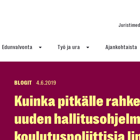
Juristimed
Edunvalvonta
Työ ja ura
Ajankohtaista
BLOGIT
4.6.2019
Kuinka pitkälle rahke
uuden hallitusohjel
koulutuspoliittisia l