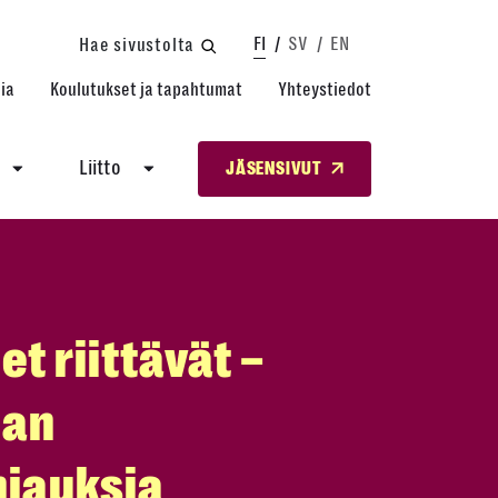
FI
SV
EN
Hae sivustolta
ia
Koulutukset ja tapahtumat
Yhteystiedot
Liitto
JÄSENSIVUT
et riittävät –
man
injauksia