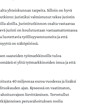
alta yhteiskunnan tarpeita. Silloin on hyvä
tkinto: juristiksi valmistunut tekee juristin
la aloilla. Juristitutkinnon osalta vastaavaa
kevä juristi on koulutustaan vastaamattomassa
 luotettavia työllisyysennusteita ja että
myyttä on näköpiirissä.
sen saaneiden työmarkkinoille tuloa
ttomäärä ei ylitä työmarkkinoiden imua ja että
oitusta 40 miljoonaa euroa vuodessa ja lisäksi
lituskauden ajan. Kyseessä on vaatimaton,
ahoitusvajeen lievittäminen. Tervetullut
pitkäjänteisen perusrahoituksen roolia