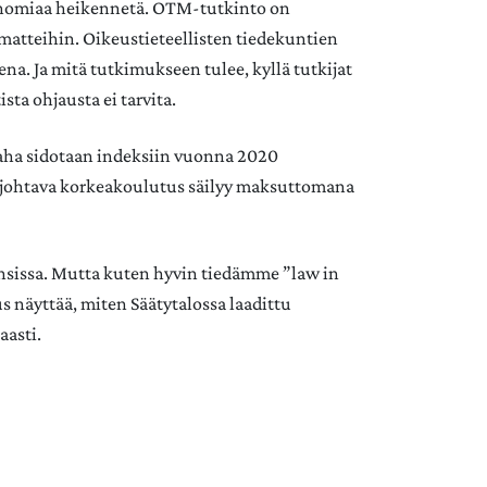
onomiaa heikennetä. OTM-tutkinto on
matteihin. Oikeustieteellisten tiedekuntien
ena. Ja mitä tutkimukseen tulee, kyllä tutkijat
sta ohjausta ei tarvita.
raha sidotaan indeksiin vuonna 2020
n johtava korkeakoulutus säilyy maksuttomana
 kansissa. Mutta kuten hyvin tiedämme ”law in
us näyttää, miten Säätytalossa laadittu
aasti.