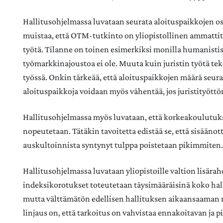
Hallitusohjelmassa luvataan seurata aloituspaikkojen os
muistaa, että OTM-tutkinto on yliopistollinen ammattitu
työtä. Tilanne on toinen esimerkiksi monilla humanistisil
työmarkkinajoustoa ei ole. Muuta kuin juristin työtä te
työssä. Onkin tärkeää, että aloituspaikkojen määrä seuraa
aloituspaikkoja voidaan myös vähentää, jos juristityöttö
Hallitusohjelmassa myös luvataan, että korkeakoulutuk
nopeutetaan. Tätäkin tavoitetta edistää se, että sisääno
auskultoinnista syntynyt tulppa poistetaan pikimmiten.
Hallitusohjelmassa luvataan yliopistoille valtion lisärah
indeksikorotukset toteutetaan täysimääräisinä koko hal
mutta välttämätön edellisen hallituksen aikaansaaman r
linjaus on, että tarkoitus on vahvistaa ennakoitavan ja 