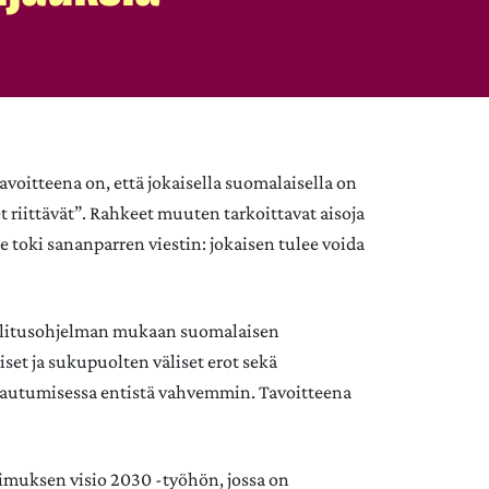
oitteena on, että jokaisella suomalaisella on
 riittävät”. Rahkeet muuten tarkoittavat aisoja
toki sananparren viestin: jokaisen tulee voida
allitusohjelman mukaan suomalaisen
et ja sukupuolten väliset erot sekä
tautumisessa entistä vahvemmin. Tavoitteena
imuksen visio 2030 -työhön, jossa on