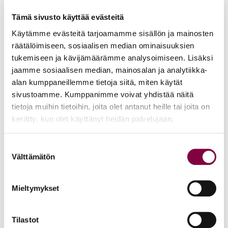
suuntaan
Tämä sivusto käyttää evästeitä
Lakimiesliitto pitää hyvänä, että asia on edennyt vihdoin
Käytämme evästeitä tarjoamamme sisällön ja mainosten
lainsäädännöksi. Uudistus ei ole kaikilta osin aivan
räätälöimiseen, sosiaalisen median ominaisuuksien
sellainen, mitä Lakimiesliitto odotti. Lainsäädäntö on
tukemiseen ja kävijämäärämme analysoimiseen. Lisäksi
jaamme sosiaalisen median, mainosalan ja analytiikka-
kuitenkin aina kompromissi, jossa otetaan huomioon eri
alan kumppaneillemme tietoja siitä, miten käytät
osapuolten näkemykset. Nyt aikaansaatu uudistus on
sivustoamme. Kumppanimme voivat yhdistää näitä
oikeansuuntainen.
tietoja muihin tietoihin, joita olet antanut heille tai joita on
kerätty, kun olet käyttänyt heidän palvelujaan.
Korvattavuudesta on säädetty monissa maissa ja Suomi
tulee tässäkin hieman jälkijunassa. Uudistus johtaa
Suostumuksen
toivottavasti siihen, että työnantajat entistä tarkemmin
Välttämätön
valinta
harkitsevat, missä tilanteissa kilpailukielto todella on
tarpeellinen.
Mieltymykset
Hyväksyessään lainsäädäntömuutoksen eduskunta
Tilastot
edellytti, että hallitus antaa selvityksen työelämä- ja tasa-