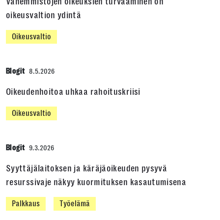
Vähemmistöjen oikeuksien turvaaminen on
oikeusvaltion ydintä
Oikeusvaltio
Blogit
8.5.2026
Oikeudenhoitoa uhkaa rahoituskriisi
Oikeusvaltio
Blogit
9.3.2026
Syyttäjälaitoksen ja käräjäoikeuden pysyvä
resurssivaje näkyy kuormituksen kasautumisena
Palkkaus
Työelämä