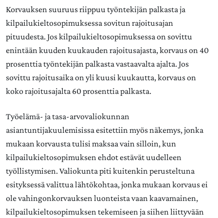
Korvauksen suuruus riippuu työntekijän palkasta ja
kilpailukieltosopimuksessa sovitun rajoitusajan
pituudesta. Jos kilpailukieltosopimuksessa on sovittu
enintään kuuden kuukauden rajoitusajasta, korvaus on 40
prosenttia työntekijän palkasta vastaavalta ajalta. Jos
sovittu rajoitusaika on yli kuusi kuukautta, korvaus on
koko rajoitusajalta 60 prosenttia palkasta.
Työelämä- ja tasa-arvovaliokunnan
asiantuntijakuulemisissa esitettiin myös näkemys, jonka
mukaan korvausta tulisi maksaa vain silloin, kun
kilpailukieltosopimuksen ehdot estävät uudelleen
työllistymisen. Valiokunta piti kuitenkin perusteltuna
esityksessä valittua lähtökohtaa, jonka mukaan korvaus ei
ole vahingonkorvauksen luonteista vaan kaavamainen,
kilpailukieltosopimuksen tekemiseen ja siihen liittyvään