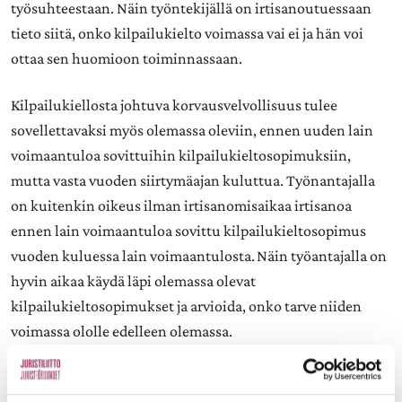
työsuhteestaan. Näin työntekijällä on irtisanoutuessaan
tieto siitä, onko kilpailukielto voimassa vai ei ja hän voi
ottaa sen huomioon toiminnassaan.
Kilpailukiellosta johtuva korvausvelvollisuus tulee
sovellettavaksi myös olemassa oleviin, ennen uuden lain
voimaantuloa sovittuihin kilpailukieltosopimuksiin,
mutta vasta vuoden siirtymäajan kuluttua. Työnantajalla
on kuitenkin oikeus ilman irtisanomisaikaa irtisanoa
ennen lain voimaantuloa sovittu kilpailukieltosopimus
vuoden kuluessa lain voimaantulosta. Näin työantajalla on
hyvin aikaa käydä läpi olemassa olevat
kilpailukieltosopimukset ja arvioida, onko tarve niiden
voimassa ololle edelleen olemassa.
Uudistus on selkeä harppaus oikeaan