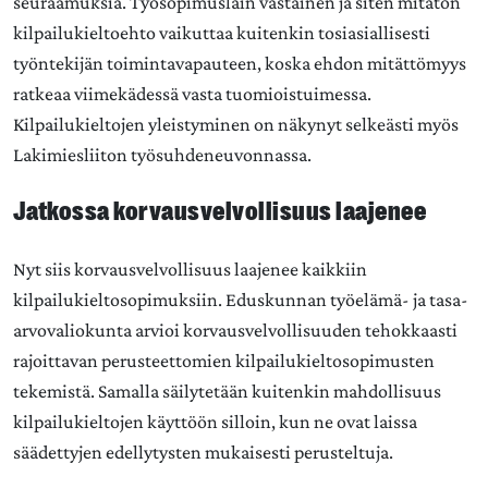
seuraamuksia. Työsopimuslain vastainen ja siten mitätön
kilpailukieltoehto vaikuttaa kuitenkin tosiasiallisesti
työntekijän toimintavapauteen, koska ehdon mitättömyys
ratkeaa viimekädessä vasta tuomioistuimessa.
Kilpailukieltojen yleistyminen on näkynyt selkeästi myös
Lakimiesliiton työsuhdeneuvonnassa.
Jatkossa korvausvelvollisuus laajenee
Nyt siis korvausvelvollisuus laajenee kaikkiin
kilpailukieltosopimuksiin. Eduskunnan työelämä- ja tasa-
arvovaliokunta arvioi korvausvelvollisuuden tehokkaasti
rajoittavan perusteettomien kilpailukieltosopimusten
tekemistä. Samalla säilytetään kuitenkin mahdollisuus
kilpailukieltojen käyttöön silloin, kun ne ovat laissa
säädettyjen edellytysten mukaisesti perusteltuja.