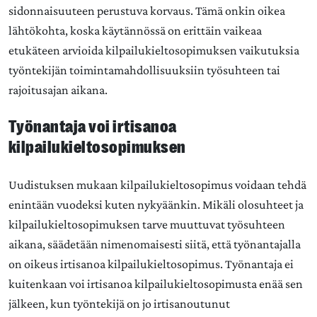
sidonnaisuuteen perustuva korvaus. Tämä onkin oikea
lähtökohta, koska käytännössä on erittäin vaikeaa
etukäteen arvioida kilpailukieltosopimuksen vaikutuksia
työntekijän toimintamahdollisuuksiin työsuhteen tai
rajoitusajan aikana.
Työnantaja voi irtisanoa
kilpailukieltosopimuksen
Uudistuksen mukaan kilpailukieltosopimus voidaan tehdä
enintään vuodeksi kuten nykyäänkin. Mikäli olosuhteet ja
kilpailukieltosopimuksen tarve muuttuvat työsuhteen
aikana, säädetään nimenomaisesti siitä, että työnantajalla
on oikeus irtisanoa kilpailukieltosopimus. Työnantaja ei
kuitenkaan voi irtisanoa kilpailukieltosopimusta enää sen
jälkeen, kun työntekijä on jo irtisanoutunut