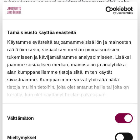
suhtaudutaan, on suuri merkitys riippumatta siitä, onko
henkilön kokema työturvallisuuslaissa kiellettyä
kiusaamista vai ei. Mitä nopeammin kaikenasteiseen
moitittavaan käyttäytymiseen puututaan, sitä paremmat
Tämä sivusto käyttää evästeitä
edellytykset on saada asia ratkaistua kaikkia osapuolia
Käytämme evästeitä tarjoamamme sisällön ja mainosten
tyydyttävällä tavalla ja näin palata työyhteisössä
räätälöimiseen, sosiaalisen median ominaisuuksien
normaaliin arkeen. Samalla ehkäistään terveyden
tukemiseen ja kävijämäärämme analysoimiseen. Lisäksi
menetyksen vaara, tai mikäli terveys on jo ehtinyt
jaamme sosiaalisen median, mainosalan ja analytiikka-
vaarantua, päästään ainakin aloittamaan
alan kumppaneillemme tietoja siitä, miten käytät
sivustoamme. Kumppanimme voivat yhdistää näitä
tervehtymisprosessi.
tietoja muihin tietoihin, joita olet antanut heille tai joita on
kerätty, kun olet käyttänyt heidän palvelujaan.
Hyvin toimivassa työyhteisössä kiusaamisepäily tulisi ottaa
esille ja käsiteltäväksi muiden työyhteisössä toimivien
Suostumuksen
toimesta. Valitettavan usein kiusatun tulee kuitenkin itse
Välttämätön
valinta
olla aktiivinen, mikäli haluaa työnantajan asiaan
puuttuvan.
Mieltymykset