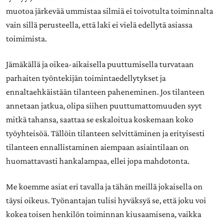
muotoa järkevää ummistaa silmiä ei toivotulta toiminnalta
vain sillä perusteella, että laki ei vielä edellytä asiassa
toimimista.
Jämäkällä ja oikea-aikaisella puuttumisella turvataan
parhaiten työntekijän toimintaedellytykset ja
ennaltaehkäistään tilanteen paheneminen. Jos tilanteen
annetaan jatkua, olipa siihen puuttumattomuuden syyt
mitkä tahansa, saattaa se eskaloitua koskemaan koko
työyhteisöä. Tällöin tilanteen selvittäminen ja erityisesti
tilanteen ennallistaminen aiempaan asiaintilaan on
huomattavasti hankalampaa, ellei jopa mahdotonta.
Me koemme asiat eri tavalla ja tähän meillä jokaisella on
täysi oikeus. Työnantajan tulisi hyväksyä se, että joku voi
kokea toisen henkilön toiminnan kiusaamisena, vaikka