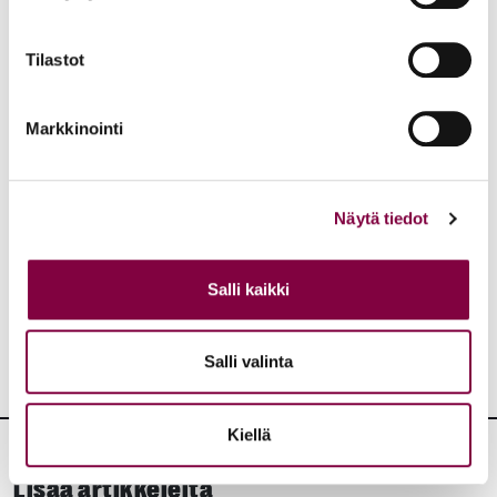
Tilastot
Kirjoittaja on Lakimiesliiton työ- ja virkasuhdeneuvonnan
juristi.
Markkinointi
Aiheet:
Näytä tiedot
JAA:
Salli kaikki
Salli valinta
Kiellä
Lisää artikkeleita