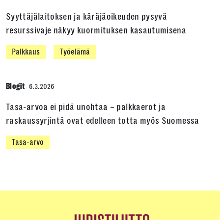
Syyttäjälaitoksen ja käräjäoikeuden pysyvä
resurssivaje näkyy kuormituksen kasautumisena
Palkkaus
Työelämä
Blogit
6.3.2026
Tasa-arvoa ei pidä unohtaa – palkkaerot ja
raskaussyrjintä ovat edelleen totta myös Suomessa
Tasa-arvo