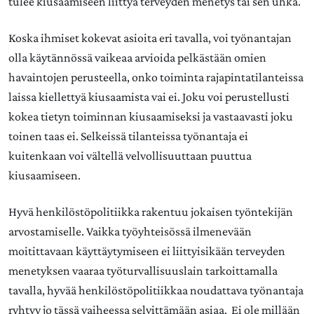
tulee kiusaamiseen liittyä terveyden menetys tai sen uhka.
Koska ihmiset kokevat asioita eri tavalla, voi työnantajan
olla käytännössä vaikeaa arvioida pelkästään omien
havaintojen perusteella, onko toiminta rajapintatilanteissa
laissa kiellettyä kiusaamista vai ei. Joku voi perustellusti
kokea tietyn toiminnan kiusaamiseksi ja vastaavasti joku
toinen taas ei. Selkeissä tilanteissa työnantaja ei
kuitenkaan voi vältellä velvollisuuttaan puuttua
kiusaamiseen.
Hyvä henkilöstöpolitiikka rakentuu jokaisen työntekijän
arvostamiselle. Vaikka työyhteisössä ilmenevään
moitittavaan käyttäytymiseen ei liittyisikään terveyden
menetyksen vaaraa työturvallisuuslain tarkoittamalla
tavalla, hyvää henkilöstöpolitiikkaa noudattava työnantaja
ryhtyy jo tässä vaiheessa selvittämään asiaa. Ei ole millään