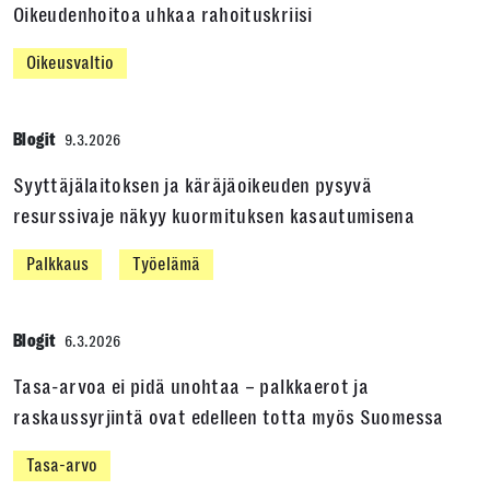
Oikeudenhoitoa uhkaa rahoituskriisi
Oikeusvaltio
Blogit
9.3.2026
Syyttäjälaitoksen ja käräjäoikeuden pysyvä
resurssivaje näkyy kuormituksen kasautumisena
Palkkaus
Työelämä
Blogit
6.3.2026
Tasa-arvoa ei pidä unohtaa – palkkaerot ja
raskaussyrjintä ovat edelleen totta myös Suomessa
Tasa-arvo