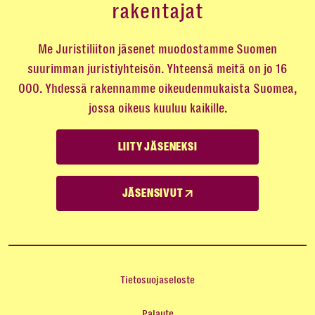
rakentajat
Me Juristiliiton jäsenet muodostamme Suomen
suurimman juristiyhteisön. Yhteensä meitä on jo 16
000. Yhdessä rakennamme oikeudenmukaista Suomea,
jossa oikeus kuuluu kaikille.
LIITY JÄSENEKSI
JÄSENSIVUT
Tietosuojaseloste
Palaute