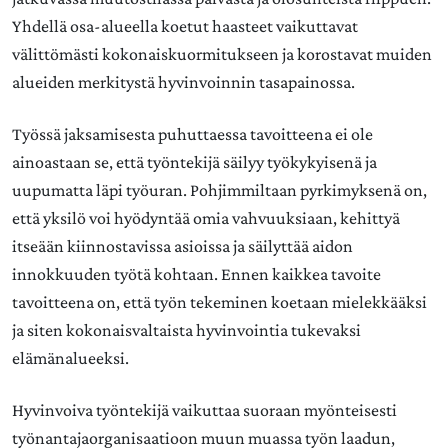
Yhdellä osa-alueella koetut haasteet vaikuttavat
välittömästi kokonaiskuormitukseen ja korostavat muiden
alueiden merkitystä hyvinvoinnin tasapainossa.
Työssä jaksamisesta puhuttaessa tavoitteena ei ole
ainoastaan se, että työntekijä säilyy työkykyisenä ja
uupumatta läpi työuran. Pohjimmiltaan pyrkimyksenä on,
että yksilö voi hyödyntää omia vahvuuksiaan, kehittyä
itseään kiinnostavissa asioissa ja säilyttää aidon
innokkuuden työtä kohtaan. Ennen kaikkea tavoite
tavoitteena on, että työn tekeminen koetaan mielekkääksi
ja siten kokonaisvaltaista hyvinvointia tukevaksi
elämänalueeksi.
Hyvinvoiva työntekijä vaikuttaa suoraan myönteisesti
työnantajaorganisaatioon muun muassa työn laadun,