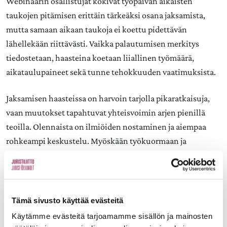
Webinaarin osallistujat kokivat työpäivän aikaisten
taukojen pitämisen erittäin tärkeäksi osana jaksamista,
mutta samaan aikaan taukoja ei koettu pidettävän
lähellekään riittävästi. Vaikka palautumisen merkitys
tiedostetaan, haasteina koetaan liiallinen työmäärä,
aikataulupaineet sekä tunne tehokkuuden vaatimuksista.
Jaksamisen haasteissa on harvoin tarjolla pikaratkaisuja,
vaan muutokset tapahtuvat yhteisvoimin arjen pienillä
teoilla. Olennaista on ilmiöiden nostaminen ja aiempaa
rohkeampi keskustelu. Myöskään työkuormaan ja
palautumisen haasteisiin ei ole yksinkertaisia vastauksia,
mutta olennaista on etsiä ratkaisuja yhdessä niin
työpaikkakohtaisesti kuin laajemmassa keskustelussa.
Jaksamista tukevien käytäntöjen sisäistäminen osaksi
Tämä sivusto käyttää evästeitä
työelämää edellyttää työkulttuurin pikkuhiljaista
Käytämme evästeitä tarjoamamme sisällön ja mainosten
muutosta.