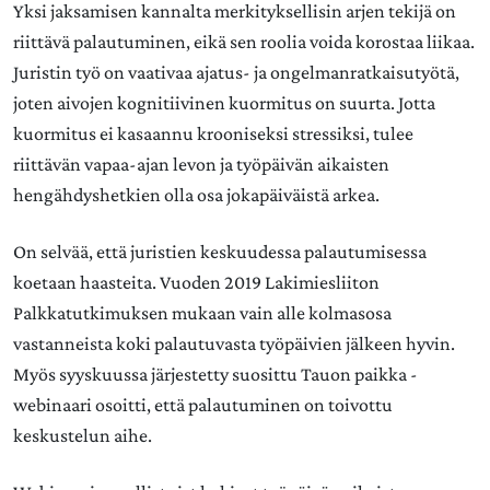
Yksi jaksamisen kannalta merkityksellisin arjen tekijä on
riittävä palautuminen, eikä sen roolia voida korostaa liikaa.
Juristin työ on vaativaa ajatus- ja ongelmanratkaisutyötä,
joten aivojen kognitiivinen kuormitus on suurta. Jotta
kuormitus ei kasaannu krooniseksi stressiksi, tulee
riittävän vapaa-ajan levon ja työpäivän aikaisten
hengähdyshetkien olla osa jokapäiväistä arkea.
On selvää, että juristien keskuudessa palautumisessa
koetaan haasteita. Vuoden 2019 Lakimiesliiton
Palkkatutkimuksen mukaan vain alle kolmasosa
vastanneista koki palautuvasta työpäivien jälkeen hyvin.
Myös syyskuussa järjestetty suosittu Tauon paikka -
webinaari osoitti, että palautuminen on toivottu
keskustelun aihe.