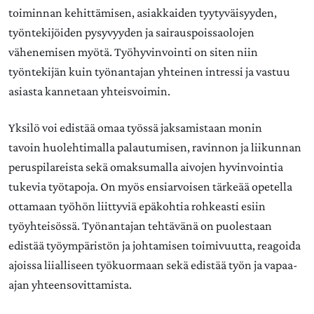
toiminnan kehittämisen, asiakkaiden tyytyväisyyden,
työntekijöiden pysyvyyden ja sairauspoissaolojen
vähenemisen myötä. Työhyvinvointi on siten niin
työntekijän kuin työnantajan yhteinen intressi ja vastuu
asiasta kannetaan yhteisvoimin.
Yksilö voi edistää omaa työssä jaksamistaan monin
tavoin huolehtimalla palautumisen, ravinnon ja liikunnan
peruspilareista sekä omaksumalla aivojen hyvinvointia
tukevia työtapoja. On myös ensiarvoisen tärkeää opetella
ottamaan työhön liittyviä epäkohtia rohkeasti esiin
työyhteisössä. Työnantajan tehtävänä on puolestaan
edistää työympäristön ja johtamisen toimivuutta, reagoida
ajoissa liialliseen työkuormaan sekä edistää työn ja vapaa-
ajan yhteensovittamista.