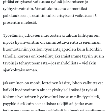
pitäisi erityisesti vaikuttaa työssä jaksamiseen ja
työhyvinvointiin. Vertailukohteena esimerkiksi
palkkaukseen ja etuihin tulisi erityisesti vaikuttaa 43
prosentin mielestä.
Työelämän jatkuvien muutosten ja tahdin kiihtymisen
myötä hyvinvointiin on kiinnitettävä entistä enemmän
huomiota niin yksilön, työnantajapuolen kuin liitonkin
taholla. Korona on koetellut jaksamistamme täysin uusin
tavoin ja tehnyt teemasta – jos mahdollista – vieläkin
ajankohtaisemman.
Jaksaminen on moniulotteinen käsite, johon vaikuttavat
kaikki hyvinvoinnin alueet yksityiselämässä ja työssä.
Kokonaisvaltainen hyvinvointi koostuu niin fyysisistä,
psyykkisistä kuin sosiaalisista tekijöistä, jotka ovat
jatkuvassa muutostilassa päivästä ja olosuhteista riippuen.