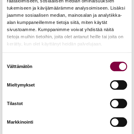
räätälöimiseen, sosiaalisen median ominaisuuksien
tukemiseen ja kävijämäärämme analysoimiseen. Lisäksi
Liiton tavoitteena on tuoda juristien kokemia ongelmia ja
jaamme sosiaalisen median, mainosalan ja analytiikka-
alan kumppaneillemme tietoja siitä, miten käytät
toiveita esiin, tarjota jäsenille työkaluja hyvinvoinnin
sivustoamme. Kumppanimme voivat yhdistää näitä
edistämiseksi sekä osalistaa eri tahoja keskusteluun.
tietoja muihin tietoihin, joita olet antanut heille tai joita on
Keskusteluun näyttäisikin olevan valmiuksia ja halua eri
kerätty, kun olet käyttänyt heidän palvelujaan.
suunnilla.
Suostumuksen
Jaksamisen edistäminen edellyttää pitkäjänteistä työtä ja
Välttämätön
valinta
teema tulee näkymään Lakimiesliiton toiminnassa
vahvasti myös ensi vuoden aikana.
Mieltymykset
Kirjoittaja on lakimies Minna Rahja, joka koordinoi
Tilastot
Lakimiesliiton jaksamiseen liittyviä kehitysprojekteja
Markkinointi