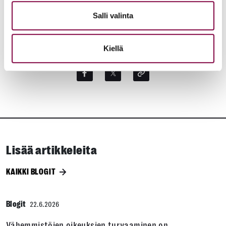
Salli valinta
Työelämä
Kiellä
JAA:
Lisää artikkeleita
KAIKKI BLOGIT
Blogit
22.6.2026
Vähemmistöjen oikeuksien turvaaminen on