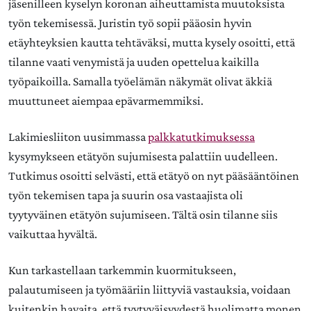
jäsenilleen kyselyn koronan aiheuttamista muutoksista
työn tekemisessä. Juristin työ sopii pääosin hyvin
etäyhteyksien kautta tehtäväksi, mutta kysely osoitti, että
tilanne vaati venymistä ja uuden opettelua kaikilla
työpaikoilla. Samalla työelämän näkymät olivat äkkiä
muuttuneet aiempaa epävarmemmiksi.
Lakimiesliiton uusimmassa
palkkatutkimuksessa
kysymykseen etätyön sujumisesta palattiin uudelleen.
Tutkimus osoitti selvästi, että etätyö on nyt pääsääntöinen
työn tekemisen tapa ja suurin osa vastaajista oli
tyytyväinen etätyön sujumiseen. Tältä osin tilanne siis
vaikuttaa hyvältä.
Kun tarkastellaan tarkemmin kuormitukseen,
palautumiseen ja työmääriin liittyviä vastauksia, voidaan
kuitenkin havaita, että tyytyväisyydestä huolimatta monen