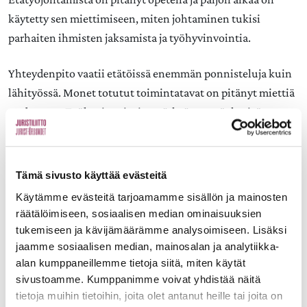
käytetty sen miettimiseen, miten johtaminen tukisi
parhaiten ihmisten jaksamista ja työhyvinvointia.
Yhteydenpito vaatii etätöissä enemmän ponnisteluja kuin
lähityössä. Monet totutut toimintatavat on pitänyt miettiä
uudestaan. Työhyvinvointi on tärkeä osa työyhteisön
johtamista. Huomiota on kiinnitetty paljon työyhteisön
jäsenten jaksamiseen ja siihen, miten esimiehet voivat tätä
tukea omalla toiminnallaan.
Tämä sivusto käyttää evästeitä
Käytämme evästeitä tarjoamamme sisällön ja mainosten
Esimiehen oma jaksaminen saattaa tässä keskustelusta
räätälöimiseen, sosiaalisen median ominaisuuksien
usein unohtua. Esimiesten oma työhyvinvointi on
tukemiseen ja kävijämäärämme analysoimiseen. Lisäksi
kuitenkin ratkaisevassa asemassa myös työyhteisön
jaamme sosiaalisen median, mainosalan ja analytiikka-
muiden jäsenten jaksamisen suhteen. Uupunut esimies
alan kumppaneillemme tietoja siitä, miten käytät
sivustoamme. Kumppanimme voivat yhdistää näitä
tuskin jaksaa tukea muita. Tärkeää on siis pitää huolta
tietoja muihin tietoihin, joita olet antanut heille tai joita on
myös esimiesten ja johtajien jaksamisesta.