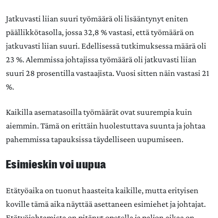
Jatkuvasti liian suuri työmäärä oli lisääntynyt eniten
päällikkötasolla, jossa 32,8 % vastasi, että työmäärä on
jatkuvasti liian suuri. Edellisessä tutkimuksessa määrä oli
23 %. Alemmissa johtajissa työmäärä oli jatkuvasti liian
suuri 28 prosentilla vastaajista. Vuosi sitten näin vastasi 21
%.
Kaikilla asematasoilla työmäärät ovat suurempia kuin
aiemmin. Tämä on erittäin huolestuttava suunta ja johtaa
pahemmissa tapauksissa täydelliseen uupumiseen.
Esimieskin voi uupua
Etätyöaika on tuonut haasteita kaikille, mutta erityisen
koville tämä aika näyttää asettaneen esimiehet ja johtajat.
Etätyöjohtamista on pitänyt opetella ja paljon aikaa on