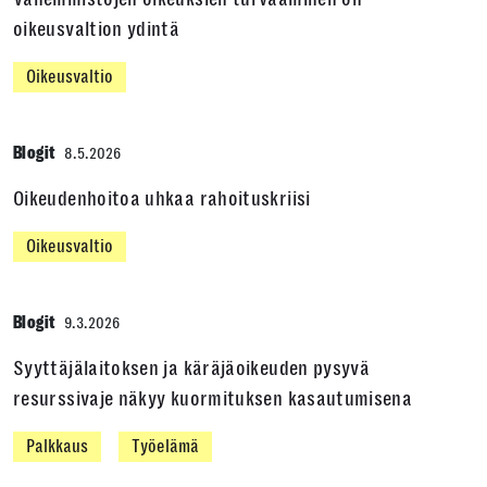
oikeusvaltion ydintä
Oikeusvaltio
Blogit
8.5.2026
Oikeudenhoitoa uhkaa rahoituskriisi
Oikeusvaltio
Blogit
9.3.2026
Syyttäjälaitoksen ja käräjäoikeuden pysyvä
resurssivaje näkyy kuormituksen kasautumisena
Palkkaus
Työelämä