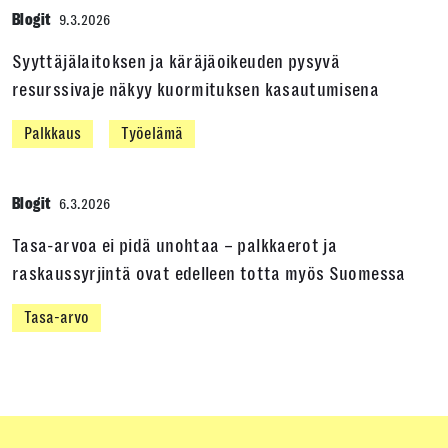
Blogit
9.3.2026
Syyttäjälaitoksen ja käräjäoikeuden pysyvä
resurssivaje näkyy kuormituksen kasautumisena
Palkkaus
Työelämä
Blogit
6.3.2026
Tasa-arvoa ei pidä unohtaa – palkkaerot ja
raskaussyrjintä ovat edelleen totta myös Suomessa
Tasa-arvo