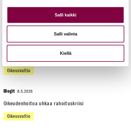
Lisää artikkeleita
Salli kaikki
KAIKKI BLOGIT
Salli valinta
Blogit
22.6.2026
Vähemmistöjen oikeuksien turvaaminen on
Kiellä
oikeusvaltion ydintä
Oikeusvaltio
Blogit
8.5.2026
Oikeudenhoitoa uhkaa rahoituskriisi
Oikeusvaltio