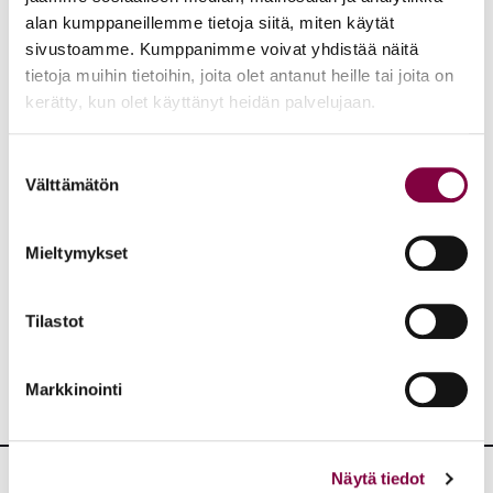
alan kumppaneillemme tietoja siitä, miten käytät
työaikalaki toimia esimerkkinä siitä, että ylempiin
sivustoamme. Kumppanimme voivat yhdistää näitä
toimihenkilöihin luotetaan ja heidän kaikki työtehtäviin
tietoja muihin tietoihin, joita olet antanut heille tai joita on
käyttämänsä aika luetaan kokonaistyöaikaan?
kerätty, kun olet käyttänyt heidän palvelujaan.
Kirjoittaja on Lakimiesliiton edunvalvontayksikön johtaja.
Suostumuksen
Välttämätön
valinta
Aiheet:
Mieltymykset
JAA:
Tilastot
Markkinointi
Näytä tiedot