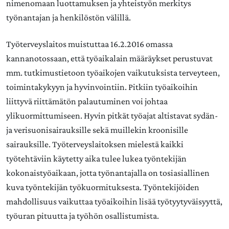
nimenomaan luottamuksen ja yhteistyön merkitys
työnantajan ja henkilöstön välillä.
Työterveyslaitos muistuttaa 16.2.2016 omassa
kannanotossaan, että työaikalain määräykset perustuvat
mm. tutkimustietoon työaikojen vaikutuksista terveyteen,
toimintakykyyn ja hyvinvointiin. Pitkiin työaikoihin
liittyvä riittämätön palautuminen voi johtaa
ylikuormittumiseen. Hyvin pitkät työajat altistavat sydän-
ja verisuonisairauksille sekä muillekin kroonisille
sairauksille. Työterveyslaitoksen mielestä kaikki
työtehtäviin käytetty aika tulee lukea työntekijän
kokonaistyöaikaan, jotta työnantajalla on tosiasiallinen
kuva työntekijän työkuormituksesta. Työntekijöiden
mahdollisuus vaikuttaa työaikoihin lisää työtyytyväisyyttä,
työuran pituutta ja työhön osallistumista.