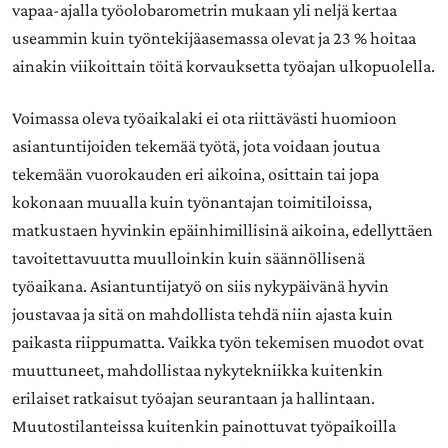
vapaa-ajalla työolobarometrin mukaan yli neljä kertaa
useammin kuin työntekijäasemassa olevat ja 23 % hoitaa
ainakin viikoittain töitä korvauksetta työajan ulkopuolella.
Voimassa oleva työaikalaki ei ota riittävästi huomioon
asiantuntijoiden tekemää työtä, jota voidaan joutua
tekemään vuorokauden eri aikoina, osittain tai jopa
kokonaan muualla kuin työnantajan toimitiloissa,
matkustaen hyvinkin epäinhimillisinä aikoina, edellyttäen
tavoitettavuutta muulloinkin kuin säännöllisenä
työaikana. Asiantuntijatyö on siis nykypäivänä hyvin
joustavaa ja sitä on mahdollista tehdä niin ajasta kuin
paikasta riippumatta. Vaikka työn tekemisen muodot ovat
muuttuneet, mahdollistaa nykytekniikka kuitenkin
erilaiset ratkaisut työajan seurantaan ja hallintaan.
Muutostilanteissa kuitenkin painottuvat työpaikoilla