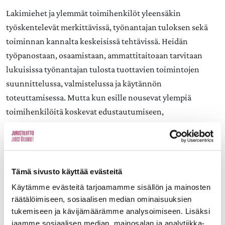
Lakimiehet ja ylemmät toimihenkilöt yleensäkin
työskentelevät merkittävissä, työnantajan tuloksen sekä
toiminnan kannalta keskeisissä tehtävissä. Heidän
työpanostaan, osaamistaan, ammattitaitoaan tarvitaan
lukuisissa työnantajan tulosta tuottavien toimintojen
suunnittelussa, valmistelussa ja käytännön
toteuttamisessa. Mutta kun esille nousevat ylempiä
toimihenkilöitä koskevat edustautumiseen,
yhteistoimintamenettelyyn, työsuojeluun liittyvät
kysymykset, katoaa ylempien toimihenkilöiden osaaminen
työnantajan näkökulmasta jonnekin – on työpaikkoja,
joissa ylempiä toimihenkilöitä ei edes tunnusteta omaksi
Tämä sivusto käyttää evästeitä
henkilöstöryhmäksi. Ylempien toimihenkilöiden
Käytämme evästeitä tarjoamamme sisällön ja mainosten
näkemyksiä, tietoja, taitoja ei vuorovaikutuksessa enää
räätälöimiseen, sosiaalisen median ominaisuuksien
tarvitakaan. Mihin häviää näissä asioissa luottamus ja
tukemiseen ja kävijämäärämme analysoimiseen. Lisäksi
yhteistyö ylempiin toimihenkilöihin? Voisiko uusi
jaamme sosiaalisen median, mainosalan ja analytiikka-