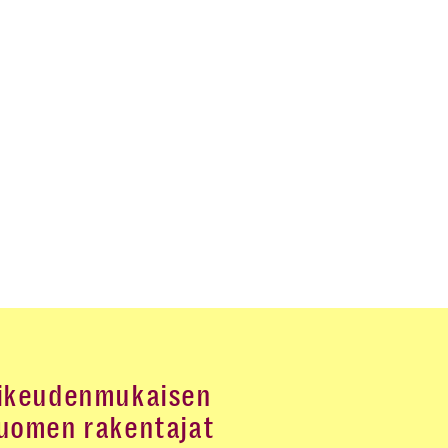
ikeudenmukaisen
uomen rakentajat