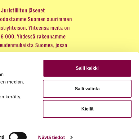
Juristiliiton jäsenet
odostamme Suomen suurimman
istiyhteisön. Yhteensä meitä on
 16 000. Yhdessä rakennamme
keudenmukaista Suomea, jossa
eus kuuluu kaikille.
Salli kaikki
LIITY JÄSENEKSI
an
sen median,
Salli valinta
JÄSENSIVUT
on kerätty,
Kiellä
ti
Näytä tiedot
© 2026