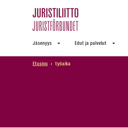
Skip
to
the
content
Jäsenyys
Edut ja palvelut
Etusivu
›
työaika