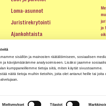
Me 
Loma-asunnot
mu
jur
Juristirekrytointi
jo
Ajankohtaista
oi
oik
Medialle
teitä
Koulutukset ja tapahtumat
mamme sisällön ja mainosten räätälöimiseen, sosiaalisen medi
n ja kävijämäärämme analysoimiseen. Lisäksi jaamme sosiaali
Yhteystiedot
alan kumppaneillemme tietoja siitä, miten käytät sivustoamme.
näitä tietoja muihin tietoihin, joita olet antanut heille tai joita 
palvelujaan.
Mieltymykset
Tilastot
Markkinoin