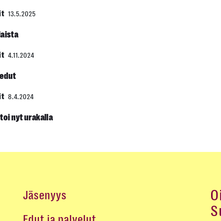
it
13.5.2025
laista
it
4.11.2024
 edut
it
8.4.2024
toi nyt urakalla
O
Jäsenyys
S
Edut ja palvelut