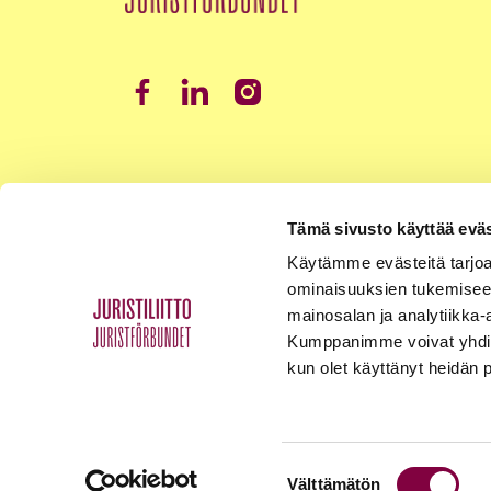
Tämä sivusto käyttää eväs
Käytämme evästeitä tarjoa
ominaisuuksien tukemisee
mainosalan ja analytiikka-
Kumppanimme voivat yhdistää 
kun olet käyttänyt heidän 
Suostumuksen
Välttämätön
Tietosuojaseloste
Palaute
Yhteystiedot