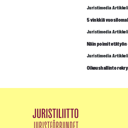
Juristimedia Artikkel
5 vinkkiä vuosiloma
Juristimedia Artikkel
Näin poimit etätyön
Juristimedia Artikkel
Oikeushallinto rekry