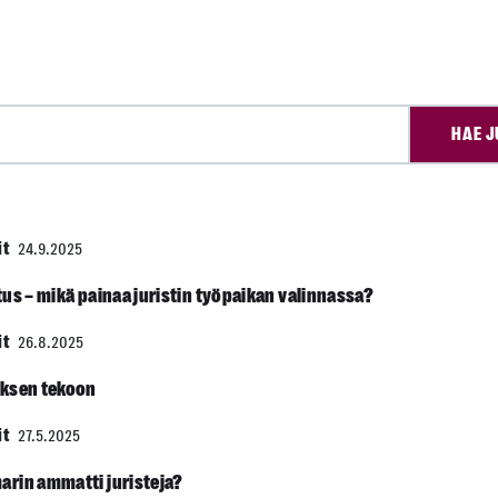
HAE J
it
24.9.2025
us – mikä painaa juristin työpaikan valinnassa?
it
26.8.2025
uksen tekoon
it
27.5.2025
rin ammatti juristeja?