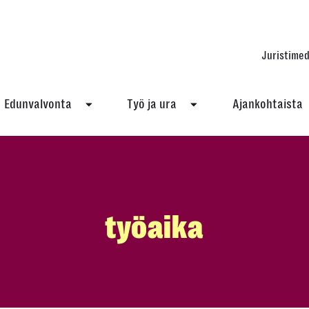
Juristimed
Edunvalvonta
Työ ja ura
Ajankohtaista
työaika