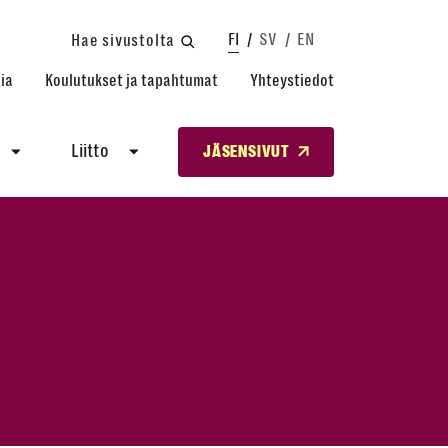
FI
SV
EN
Hae sivustolta
ia
Koulutukset ja tapahtumat
Yhteystiedot
Liitto
JÄSENSIVUT