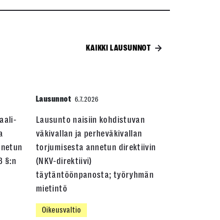
KAIKKI LAUSUNNOT
Lausunnot
6.7.2026
aali-
Lausunto naisiin kohdistuvan
a
väkivallan ja perheväkivallan
nnetun
torjumisesta annetun direktiivin
3 §:n
(NKV-direktiivi)
täytäntöönpanosta; työryhmän
mietintö
Oikeusvaltio