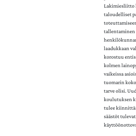
Lakimiesliitto
taloudelliset p
toteuttamiseen
tallentaminen 
henkilökunnan 
laadukkaan val
korostuu entis
kolmen lainopp
vaikeissa asio
tuomarin kokoo
tarve olisi. Uu
koulutuksen ku
tulee kiinnitt
säästöt tuleva
käyttöönottov