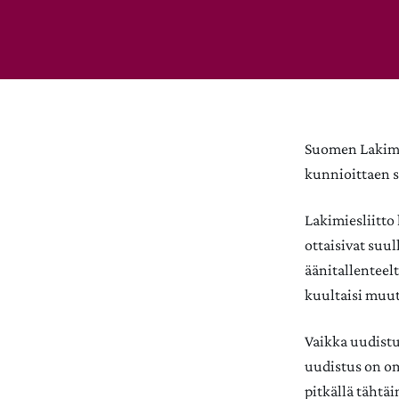
Suomen Lakimie
kunnioittaen s
Lakimiesliitto
ottaisivat suu
äänitallenteel
kuultaisi muu
Vaikka uudistu
uudistus on o
pitkällä tähtä