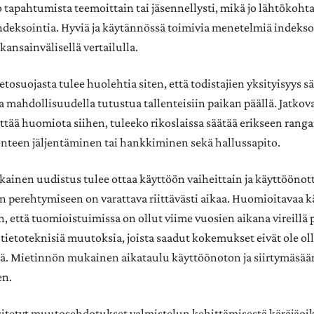
o tapahtumista teemoittain tai jäsennellysti, mikä jo lähtökohta
ndeksointia. Hyviä ja käytännössä toimivia menetelmiä indekso
ansainvälisellä vertailulla.
etosuojasta tulee huolehtia siten, että todistajien yksityisyys sä
a mahdollisuudella tutustua tallenteisiin paikan päällä. Jatkov
ttää huomiota siihen, tuleeko rikoslaissa säätää erikseen ranga
lenteen jäljentäminen tai hankkiminen sekä hallussapito.
inen uudistus tulee ottaa käyttöön vaiheittain ja käyttöönot
hen perehtymiseen on varattava riittävästi aikaa. Huomioitavaa
n, että tuomioistuimissa on ollut viime vuosien aikana vireillä 
a tietoteknisiä muutoksia, joista saadut kokemukset eivät ole oll
iä. Mietinnön mukainen aikataulu käyttöönoton ja siirtymäsää
en.
itetyt muutosehdotukset valmistelun kehittämisestä käräjäoi