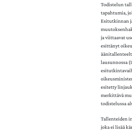
Todistelun tal
tapahtumia, jo
Esitutkinnan 
muutoksenhaku
ja viittaavat 
esittänyt oike
äänitallenteel
lausunnossa (1
esitutkintavai
oikeusminister
esitetty linjau
merkittävä muu
todistelussa al
Tallenteiden in
joka ei lisää 