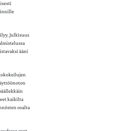
isesti
innille
ilyy. Julkisuus
almistelussa
istavaksi ääni
tokokeilujen
 käyttöönoton
päällekkäin
eet kaikilta
nnösten osalta
keudessa ovat