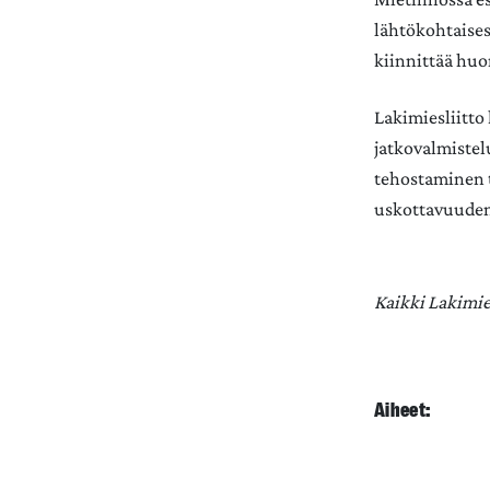
lähtökohtaisest
kiinnittää huo
Lakimiesliitto
jatkovalmistel
tehostaminen t
uskottavuuden
Kaikki Lakimie
Aiheet: