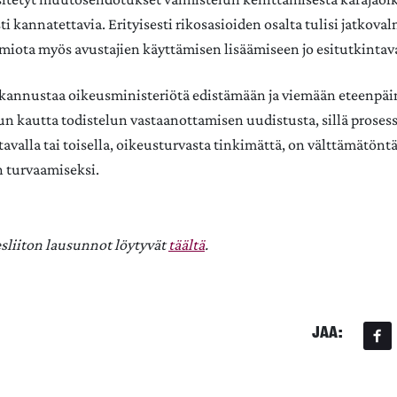
i kannatettavia. Erityisesti rikosasioiden osalta tulisi jatkova
miota myös avustajien käyttämisen lisäämiseen jo esitutkintav
 kannustaa oikeusministeriötä edistämään ja viemään eteenpäi
un kautta todistelun vastaanottamisen uudistusta, sillä proses
avalla tai toisella, oikeusturvasta tinkimättä, on välttämätönt
 turvaamiseksi.
sliiton lausunnot löytyvät
täältä
.
JAA: