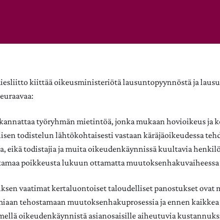
sliitto kiittää oikeusministeriötä lausuntopyynnöstä ja laus
euraavaa:
 kannattaa työryhmän mietintöä, jonka mukaan hovioikeus ja k
llisen todistelun lähtökohtaisesti vastaan käräjäoikeudessa tehd
ta, eikä todistajia ja muita oikeudenkäynnissä kuultavia henkilö
tamaa poikkeusta lukuun ottamatta muutoksenhakuvaiheessa
ksen vaatimat kertaluontoiset taloudelliset panostukset ovat m
miaan tehostamaan muutoksenhakuprosessia ja ennen kaikke
imellä oikeudenkäynnistä asianosaisille aiheutuvia kustannuks