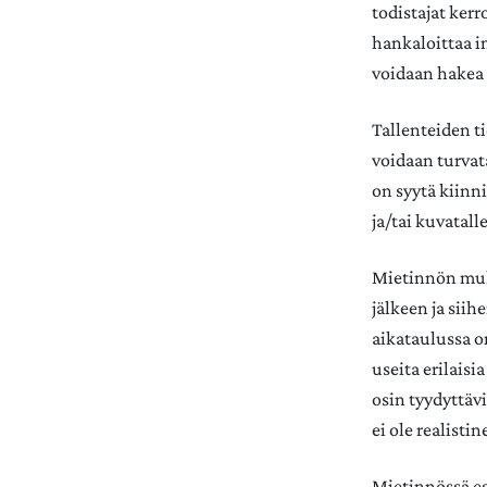
todistajat kerr
hankaloittaa i
voidaan hakea k
Tallenteiden ti
voidaan turvat
on syytä kiinni
ja/tai kuvatal
Mietinnön muka
jälkeen ja sii
aikataulussa o
useita erilaisi
osin tyydyttäv
ei ole realistin
Mietinnössä es