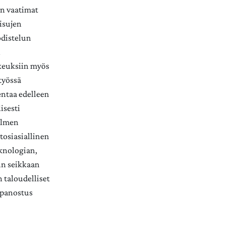
en vaatimat
aisujen
odistelun
n
ikeuksiin myös
työssä
entaa edelleen
isesti
kolmen
tosiasiallinen
eknologian,
un seikkaan
 taloudelliset
 panostus