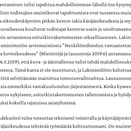
lentaminen tulisi tapahtua mahdollisimman lähellä itse kysymy
lloin todistajien muistikuvat tapahtumista ovat tuoreessa muis
ja oikeudenkäyntien pitkän keston takia käräjäoikeudessa ja
vaiheessa kuultavat todistajat kertovat usein jo unohtaneen
usein antamiensa esitutkintakertomusten oikeellisuuteen. Lakim
usministeriön arviomuistiosta ”Henkilötodistelun vastaanotta
ta hovioikeudessa” (Mietintöjä ja lausuntoja 2019:6) antamass
6.5.2019), että kuva- ja äänitallenne tulisi tehdä mahdollisuu
heessa. Tämä kanta ei ole muuttunut, ja Lakimiesliitto kehotta
iötä selvittämään mainittua toteutusvaihtoehtoa. Lausunnoss
ksia esimerkiksi vastakuulustelun järjestämisestä. Koska kyseess
tos nykyiseen, esitutkintakertomusten tallentamista ja hyödy
uksi kokeilla rajatuissa asiaryhmissä.
deksointi tulee toteuttaa teknisesti toimivalla ja käyttäjäystäväl
käräjäoikeudessa tehtävää työmäärää kohtuuttomasti. On muistet