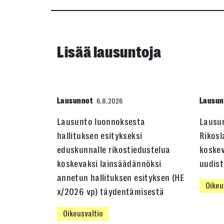
Lisää lausuntoja
Lausunnot
Lausun
6.8.2026
Lausunto luonnoksesta
Lausu
hallituksen esitykseksi
Rikosl
eduskunnalle rikostiedustelua
koskev
koskevaksi lainsäädännöksi
uudis
annetun hallituksen esityksen (HE
Oikeu
x/2026 vp) täydentämisestä
Oikeusvaltio