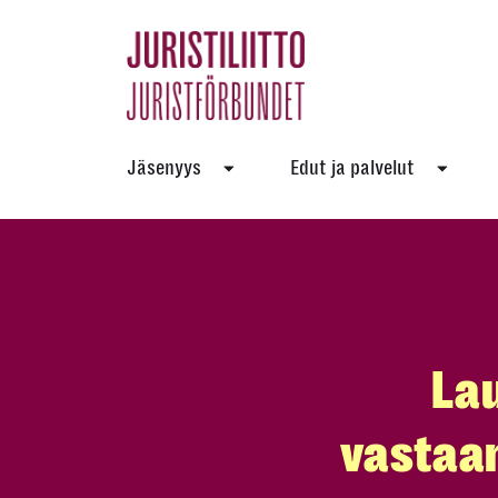
Skip
to
the
content
Jäsenyys
Edut ja palvelut
Lau
vastaa