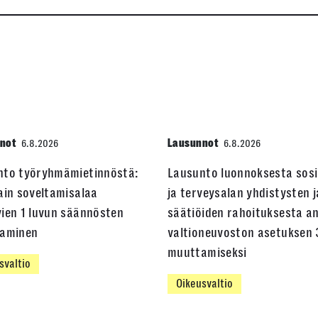
not
Lausunnot
6.8.2026
6.8.2026
nto työryhmämietinnöstä:
Lausunto luonnoksesta sosi
ain soveltamisalaa
ja terveysalan yhdistysten j
ien 1 luvun säännösten
säätiöiden rahoituksesta a
taminen
valtioneuvoston asetuksen 
muuttamiseksi
svaltio
Oikeusvaltio