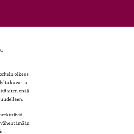
uu
orkein oikeus
yltä kuva- ja
itä siten enää
 uudelleen.
erkittäviä,
a vähentämään
ia.