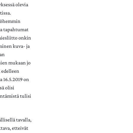
ksessä olevia
tissa.
 myöhemmin
sa tapahtumat
iesliitto onkin
minen kuva- ja
aan
ksien mukaan jo
a edelleen
a 16.5.2019 on
ä olisi
ntämistä tulisi
lisellä tavalla,
tava, etteivät