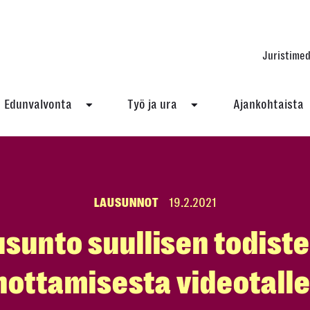
Juristimed
Edunvalvonta
Työ ja ura
Ajankohtaista
LAUSUNNOT
19.2.2021
sunto suullisen todist
nottamisesta videotalle