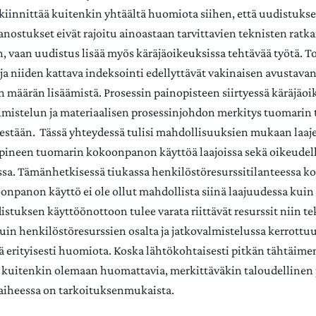
 kiinnittää kuitenkin yhtäältä huomiota siihen, että uudistuks
anostukset eivät rajoitu ainoastaan tarvittavien teknisten ratk
, vaan uudistus lisää myös käräjäoikeuksissa tehtävää työtä. T
ja niiden kattava indeksointi edellyttävät vakinaisen avustava
määrän lisäämistä. Prosessin painopisteen siirtyessä käräjäo
mistelun ja materiaalisen prosessinjohdon merkitys tuomarin 
estään. Tässä yhteydessä tulisi mahdollisuuksien mukaan laaj
ineen tuomarin kokoonpanon käyttöä laajoissa sekä oikeudell
issa. Tämänhetkisessä tiukassa henkilöstöresurssitilanteessa 
npanon käyttö ei ole ollut mahdollista siinä laajuudessa kuin 
distuksen käyttöönottoon tulee varata riittävät resurssit niin t
in henkilöstöresurssien osalta ja jatkovalmistelussa kerrottu
ää erityisesti huomiota. Koska lähtökohtaisesti pitkän tähtäimen
t kuitenkin olemaan huomattavia, merkittäväkin taloudellinen
aiheessa on tarkoituksenmukaista.