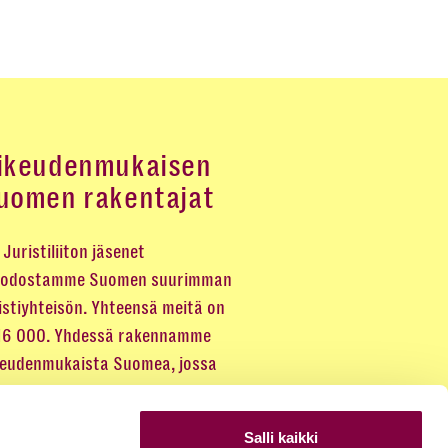
ikeudenmukaisen
uomen rakentajat
Juristiliiton jäsenet
odostamme Suomen suurimman
istiyhteisön. Yhteensä meitä on
 16 000. Yhdessä rakennamme
keudenmukaista Suomea, jossa
eus kuuluu kaikille.
Salli kaikki
LIITY JÄSENEKSI