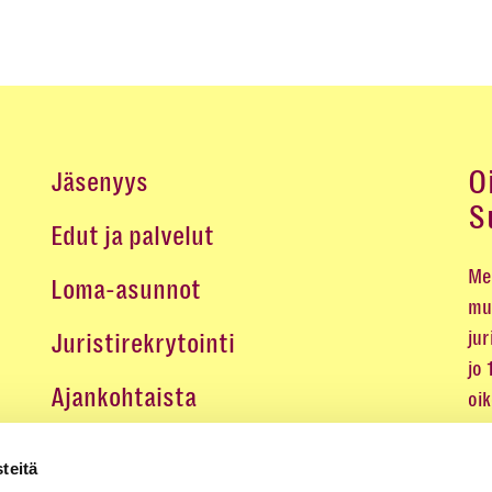
O
Jäsenyys
S
Edut ja palvelut
Me 
Loma-asunnot
mu
jur
Juristirekrytointi
jo
Ajankohtaista
oi
oik
Medialle
teitä