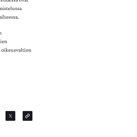
lmistelussa
aiheessa.
n
sien
ä oikeusvaltion