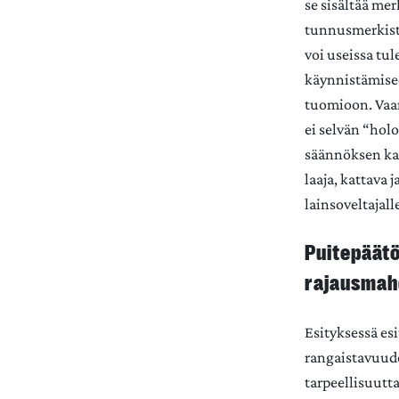
se sisältää mer
tunnusmerkistö
voi useissa tul
käynnistämisee
tuomioon. Vaar
ei selvän “hol
säännöksen kai
laaja, kattava 
lainsoveltajall
Puitepäätö
rajausmah
Esityksessä es
rangaistavuud
tarpeellisuutta