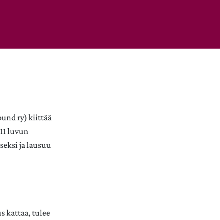
bund ry) kiittää
11 luvun
seksi ja lausuu
us kattaa, tulee