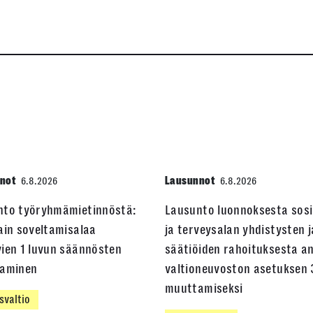
not
Lausunnot
6.8.2026
6.8.2026
nto työryhmämietinnöstä:
Lausunto luonnoksesta sosi
ain soveltamisalaa
ja terveysalan yhdistysten j
ien 1 luvun säännösten
säätiöiden rahoituksesta a
taminen
valtioneuvoston asetuksen 
muuttamiseksi
svaltio