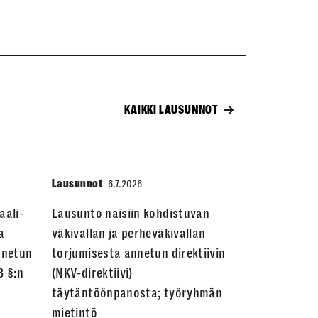
KAIKKI LAUSUNNOT
Lausunnot
6.7.2026
aali-
Lausunto naisiin kohdistuvan
a
väkivallan ja perheväkivallan
nnetun
torjumisesta annetun direktiivin
3 §:n
(NKV-direktiivi)
täytäntöönpanosta; työryhmän
mietintö