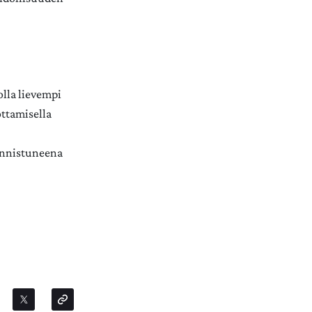
 olla lievempi
ottamisella
 onnistuneena