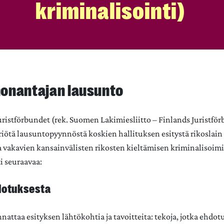
kriminalisointi)
onantajan lausunto
 Juristförbundet (rek. Suomen Lakimiesliitto – Finlands Juristför
iötä lausuntopyynnöstä koskien hallituksen esitystä rikoslain 
vakavien kansainvälisten rikosten kieltämisen kriminalisoimi
i seuraavaa:
dotuksesta
annattaa esityksen lähtökohtia ja tavoitteita: tekoja, jotka ehdot