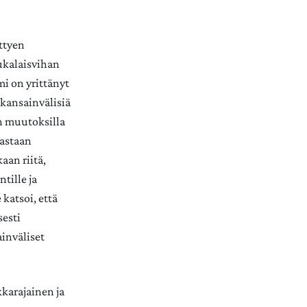
ittyen
ukalaisvihan
mi on yrittänyt
kansainvälisiä
ön muutoksilla
vastaan
aan riitä,
tille ja
katsoi, että
sesti
inväliset
kkarajainen ja