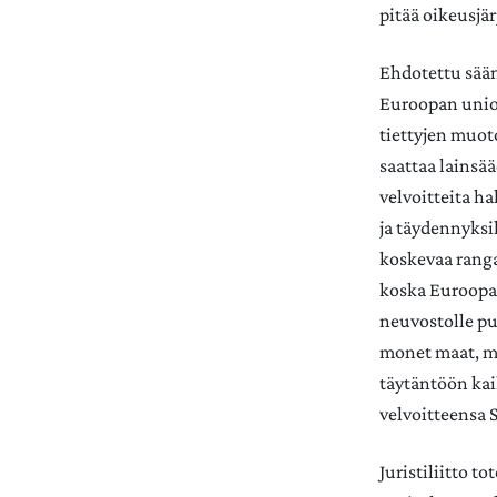
pitää oikeusjä
Ehdotettu sään
Euroopan unio
tiettyjen muot
saattaa lainsä
velvoitteita h
ja täydennyksi
koskevaa ranga
koska Euroopa
neuvostolle pu
monet maat, mu
täytäntöön kai
velvoitteensa 
Juristiliitto t