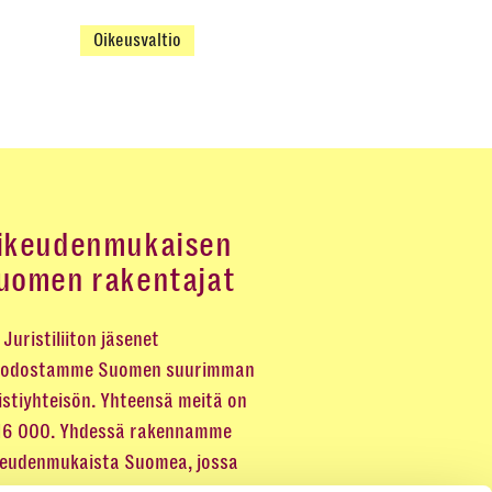
Oikeusvaltio
ikeudenmukaisen
uomen rakentajat
Juristiliiton jäsenet
odostamme Suomen suurimman
istiyhteisön. Yhteensä meitä on
 16 000. Yhdessä rakennamme
keudenmukaista Suomea, jossa