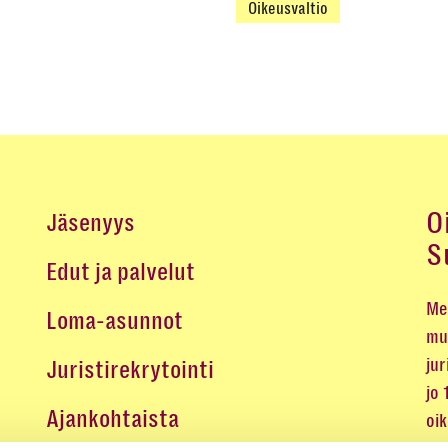
Oikeusvaltio
O
Jäsenyys
S
Edut ja palvelut
Me 
Loma-asunnot
mu
jur
Juristirekrytointi
jo
Ajankohtaista
oi