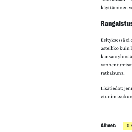
käyttäminen vaa
Rangaistu
Esityksessä ei 
asteikko kuin l
kansanryhmää v
vanhentumisaik
ratkaisuna.
Lisätiedot: Jen
etunimi.sukuni
Aiheet:
Oi