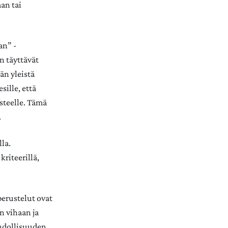
an tai
an” -
n täyttävät
än yleistä
sille, että
steelle. Tämä
.
la.
riteerillä,
perustelut ovat
n vihaan ja
ahdollisuuden