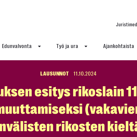
Juristimed
Edunvalvonta
Työ ja ura
Ajankohtaista
LAUSUNNOT
11.10.2024
uksen esitys rikoslain 1
muuttamiseksi (vakavie
nvälisten rikosten kiel