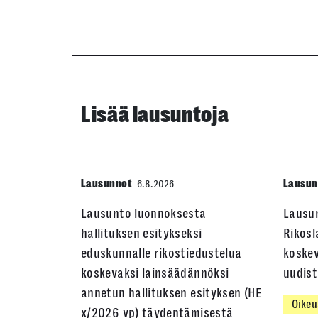
Lisää lausuntoja
Lausunnot
Lausun
6.8.2026
Lausunto luonnoksesta
Lausu
hallituksen esitykseksi
Rikosl
eduskunnalle rikostiedustelua
koskev
koskevaksi lainsäädännöksi
uudis
annetun hallituksen esityksen (HE
Oikeu
x/2026 vp) täydentämisestä