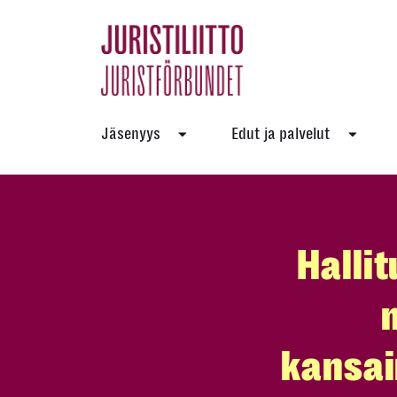
Skip
to
the
content
Jäsenyys
Edut ja palvelut
Hallit
kansai