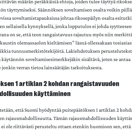
kittävän määrän peräkkäisiä ehtoja, joiden tulee täyttyä rikoks
n täyttymiseksi. Säännöksen soveltamisen osalta voikin piillä 
evissa soveltamistapauksissa johtaa rikosepäilyn osalta esitutk
n sellaisella kynnyksellä, jonka lopputulos ei johda syytteesee
ana on se, että teon rangaistavuus rajautuu myös niin merkittäv
okaustin olemassaolon kieltämisen” läsnä ollessakaan tosiasias
kkia tunnusmerkistötekijöitä. Lakiehdotuksen perustelutekst
ja käytännön soveltamisesimerkkejäkin sisältävä, joten se antaa
e jonkin verran tietoa lainsäätäjän tarkoituksesta.
ksen 1 artiklan 2 kohdan rangaistavuuden
dollisuuden käyttäminen
itetään, että Suomi hyödyntää puitepäätöksen 1 artiklan 2 kohd
en rajausmahdollisuutta. Tämän rajausmahdollisuuden käyttä
 ei ole riittävästi perusteltu ottaen etenkin huomioon sen, ett