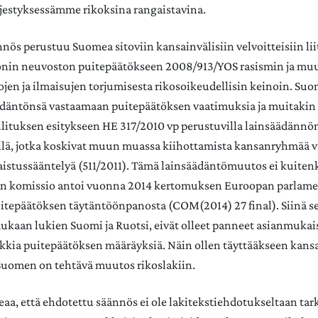
rjestyksessämme rikoksina rangaistavina.
nös perustuu Suomea sitoviin kansainvälisiin velvoitteisiin li
nin neuvoston puitepäätökseen 2008/913/YOS rasismin ja mu
ojen ja ilmaisujen torjumisesta rikosoikeudellisin keinoin. Suo
ädäntönsä vastaamaan puitepäätöksen vaatimuksia ja muitakin 
allituksen esitykseen HE 317/2010 vp perustuvilla lainsäädänn
llä, jotka koskivat muun muassa kiihottamista kansanryhmää 
istussääntelyä (511/2011). Tämä lainsäädäntömuutos ei kuitenk
n komissio antoi vuonna 2014 kertomuksen Euroopan parlamen
itepäätöksen täytäntöönpanosta (COM(2014) 27 final). Siinä se 
kaan lukien Suomi ja Ruotsi, eivät olleet panneet asianmukai
kkia puitepäätöksen määräyksiä. Näin ollen täyttääkseen kansa
Suomen on tehtävä muutos rikoslakiin.
oteaa, että ehdotettu säännös ei ole lakitekstiehdotukseltaan tar