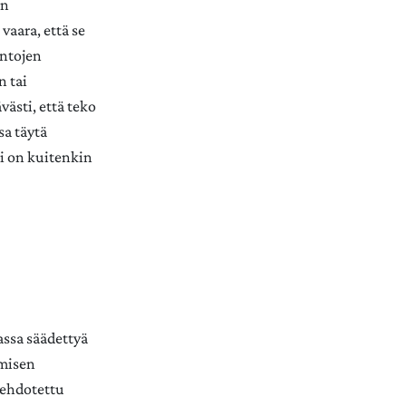
en
vaara, että se
intojen
n tai
ästi, että teko
sa täytä
i on kuitenkin
assa säädettyä
misen
ä ehdotettu