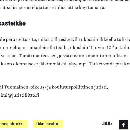
tisi lisäperusteluja tai se tulisi jättää käyttämättä.
sasteikko
ole perusteltu sitä, miksi tällä esitetyllä rikosnimikkeellä tulisi
uonteeltaan samanlaisella teolla, rikoslain 11 luvun 10 §:n kiih
astaan. Tämä tilanteeseen, jossa ensinnä mainitun rikoksen
a on olennaisesti jälkimmäistä lyhyempi. Tätä ei voida pitää
ni Tuomainen, oikeus- ja koulutuspoliittinen juristi,
mi@juristiliitto.fi
JAA:
keuspolitiikka
Oikeusvaltio