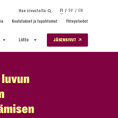
FI
SV
EN
Hae sivustolta
ia
Koulutukset ja tapahtumat
Yhteystiedot
Liitto
JÄSENSIVUT
1 luvun
n
tämisen