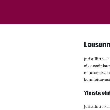
Lausunn
Juristiliitto –
oikeusminister
muuttamisesta 
kunnioittavast
Yleistä eh
Juristiliitto k