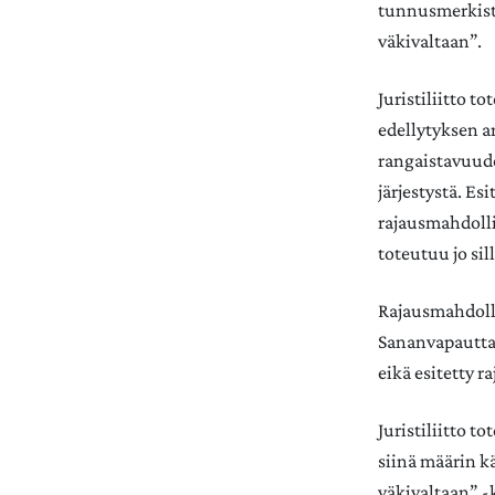
tunnusmerkistö
väkivaltaan”.
Juristiliitto t
edellytyksen ar
rangaistavuude
järjestystä. Es
rajausmahdolli
toteutuu jo sil
Rajausmahdolli
Sananvapautta 
eikä esitetty 
Juristiliitto 
siinä määrin k
väkivaltaan” -