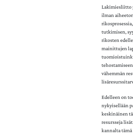
Lakimiesliitto 
ilman aiheeton
rikosprosessia
tutkimisen, sy
rikosten edelle
mainittujen la
tuomioistuinkä
tehostamiseen, 
vähemmän resu
lisäresurssitar
Edelleen on tod
nykyisellään p
keskinäinen tär
resursseja lis
kannalta tämä t