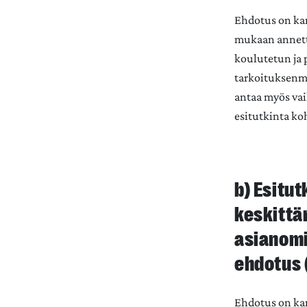
Ehdotus on ka
mukaan annetta
koulutetun ja 
tarkoituksenmu
antaa myös vail
esitutkinta ko
b) Esitu
keskittä
asianomi
ehdotus 
Ehdotus on kan