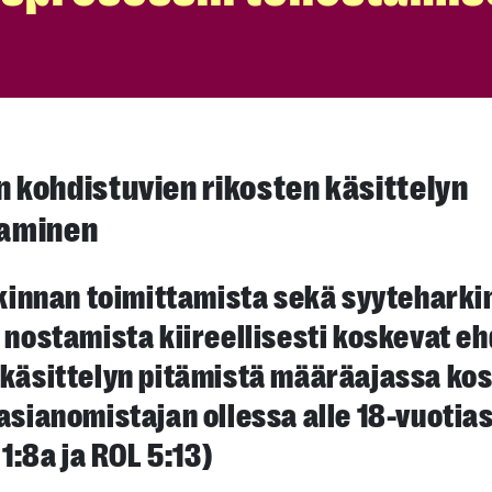
in kohdistuvien rikosten käsittelyn
taminen
tkinnan toimittamista sekä syyteharki
 nostamista kiireellisesti koskevat e
käsittelyn pitämistä määräajassa ko
asianomistajan ollessa alle 18-vuotias
 1:8a ja ROL 5:13)