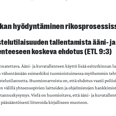
iikan hyödyntäminen rikosprosessi
telutilaisuuden tallentamista ääni- ja
enteeseen koskeva ehdotus (ETL 9:3)
natettava. Ääni- ja kuvatallenteen käyttö lisää esitutkinnan l
an vähentämään esimerkiksi tuomioistuimessa myöhemmin tehty
telutilannetta. Huomionarvoista on, että ehdotus vaatii poliisin
 välillä yhteensopivien laitteiden ja ohjelmistojen hankkimis
tannuskysymys. Vielä on huomioitava, että ääni- ja kuvatallent
 pääsääntöisesti litteroida kirjalliseen muotoon.