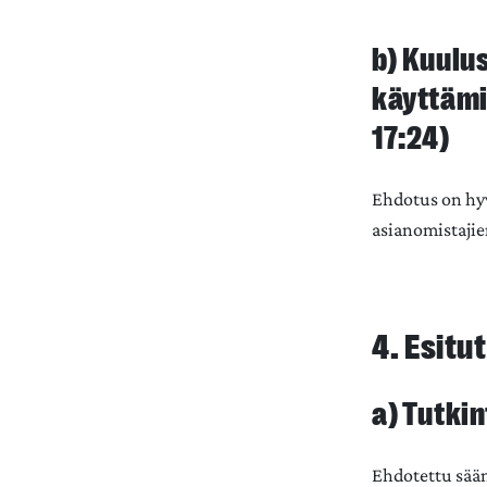
b) Kuulu
käyttämi
17:24)
Ehdotus on hyv
asianomistajie
4. Esit
a) Tutki
Ehdotettu sään