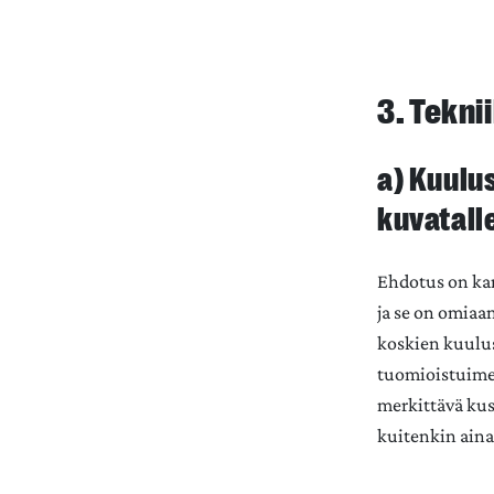
3. Tekn
a) Kuulus
kuvatall
Ehdotus on kan
ja se on omia
koskien kuulus
tuomioistuimen
merkittävä kus
kuitenkin aina