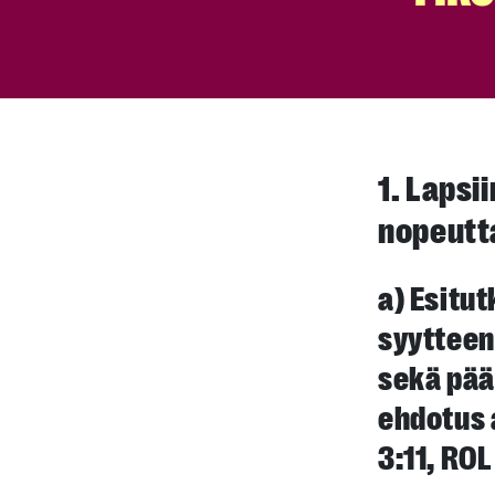
1. Lapsi
nopeut
a) Esitu
syytteen
sekä pää
ehdotus 
3:11, ROL