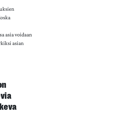
uuksien
Koska
sa asia voidaan
rkiksi asian
on
evia
skeva