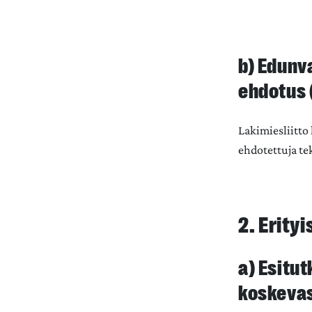
b) Edunv
ehdotus 
Lakimiesliitto
ehdotettuja te
2. Erit
a) Esitut
koskevas