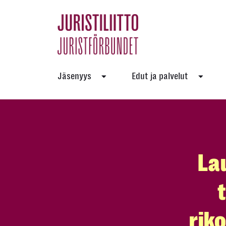
Skip
to
the
content
Jäsenyys
Edut ja palvelut
La
rik