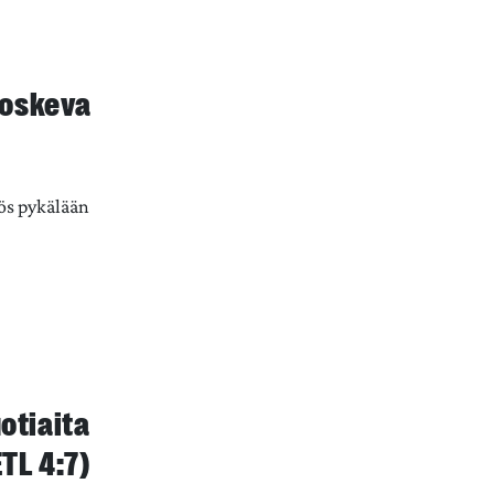
koskeva
ös pykälään
otiaita
TL 4:7)