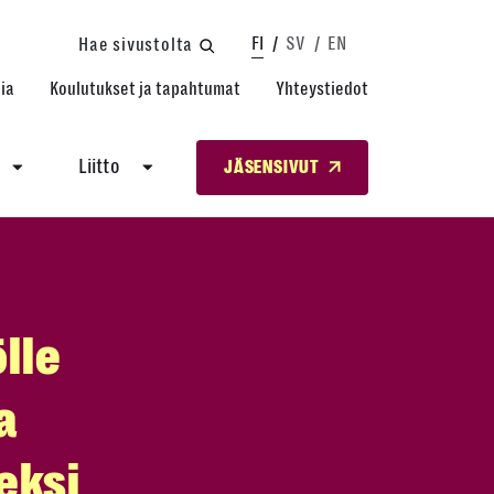
FI
SV
EN
Hae sivustolta
ia
Koulutukset ja tapahtumat
Yhteystiedot
Liitto
JÄSENSIVUT
lle
a
eksi