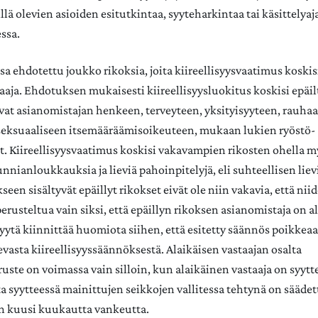
llä olevien asioiden esitutkintaa, syyteharkintaa tai käsittelya
ssa.
a ehdotettu joukko rikoksia, joita kiireellisyysvaatimus koskis
aja. Ehdotuksen mukaisesti kiireellisyysluokitus koskisi epäilt
vat asianomistajan henkeen, terveyteen, yksityisyyteen, rauha
seksuaaliseen itsemääräämisoikeuteen, mukaan lukien ryöstö- 
et. Kiireellisyysvaatimus koskisi vakavampien rikosten ohella m
nnianloukkauksia ja lieviä pahoinpitelyjä, eli suhteellisen lievi
een sisältyvät epäillyt rikokset eivät ole niin vakavia, että nii
 perusteltua vain siksi, että epäillyn rikoksen asianomistaja on a
syytä kiinnittää huomiota siihen, että esitetty säännös poikkeaa
evasta kiireellisyyssäännöksestä. Alaikäisen vastaajan osalta
ruste on voimassa vain silloin, kun alaikäinen vastaaja on syytt
sta syytteessä mainittujen seikkojen vallitessa tehtynä on sääde
n kuusi kuukautta vankeutta.