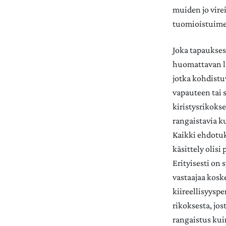
muiden jo virei
tuomioistuime
Joka tapauksess
huomattavan la
jotka kohdistu
vapauteen tai 
kiristysrikoks
rangaistavia ku
Kaikki ehdotuks
käsittely olisi
Erityisesti on 
vastaajaa kosk
kiireellisyyspe
rikoksesta, jo
rangaistus kui