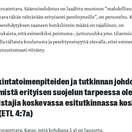
nnatettava. Säännösehdotus on laadittu muotoon ”mahdollis
va tähän tehtävään erityisesti perehtyneille”, on perusteltu. 
perehdytyksen saaneen henkilöstön määrä on rajallinen, on
kaista, että esimerkiksi poistuma-, jutturuuhka yms. tilanteis
la tällaista koulutusta ja perehtyneisyyttä olevalle, ettei esime
htuuttomasti viivästy.
tkintatoimenpiteiden ja tutkinnan johd
mistä erityisen suojelun tarpeessa ol
stajia koskevassa esitutkinnassa ko
(ETL 4:7a)
natettava. Katso, mitä kohdassa 2 a) on lausuttu.