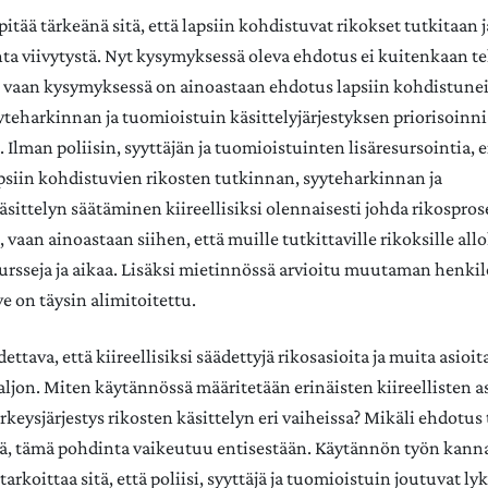
pitää tärkeänä sitä, että lapsiin kohdistuvat rikokset tutkitaan 
ta viivytystä. Nyt kysymyksessä oleva ehdotus ei kuitenkaan t
, vaan kysymyksessä on ainoastaan ehdotus lapsiin kohdistune
yteharkinnan ja tuomioistuin käsittelyjärjestyksen priorisoinn
. Ilman poliisin, syyttäjän ja tuomioistuinten lisäresursointia,
psiin kohdistuvien rikosten tutkinnan, syyteharkinnan ja
sittelyn säätäminen kiireellisiksi olennaisesti johda rikospros
vaan ainoastaan siihen, että muille tutkittaville rikoksille all
rsseja ja aikaa. Lisäksi mietinnössä arvioitu muutaman henk
ve on täysin alimitoitettu.
ettava, että kiireellisiksi säädettyjä rikosasioita ja muita asioit
aljon. Miten käytännössä määritetään erinäisten kiireellisten a
keysjärjestys rikosten käsittelyn eri vaiheissa? Mikäli ehdotus
ätä, tämä pohdinta vaikeutuu entisestään. Käytännön työn kann
arkoittaa sitä, että poliisi, syyttäjä ja tuomioistuin joutuvat 