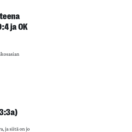
steena
:4 ja OK
rikosasian
3:3a)
 ja siitä on jo