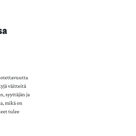
ssa
uotettavuutta
jä väitteitä
, syyttäjän ja
ta, mikä on
eet tulee