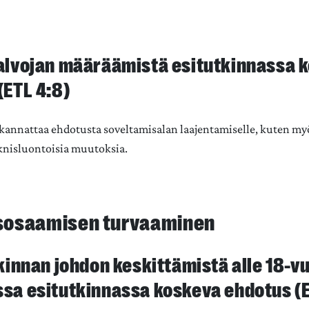
alvojan määräämistä esitutkinnassa 
(ETL 4:8)
 kannattaa ehdotusta soveltamisalan laajentamiselle, kuten my
knisluontoisia muutoksia.
yisosaamisen turvaaminen
kinnan johdon keskittämistä alle 18-vu
sa esitutkinnassa koskeva ehdotus (E