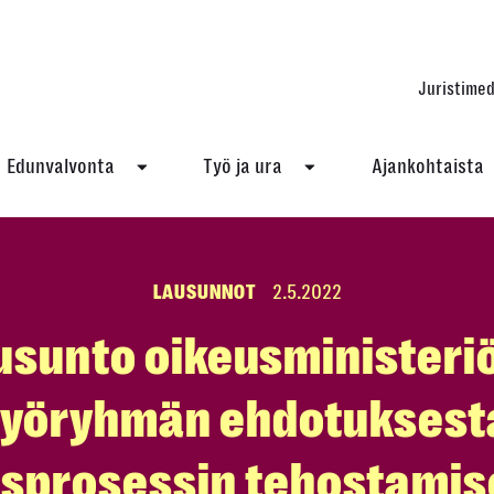
Juristimed
Edunvalvonta
Työ ja ura
Ajankohtaista
LAUSUNNOT
2.5.2022
usunto oikeusministeriö
työryhmän ehdotuksest
osprosessin tehostamis