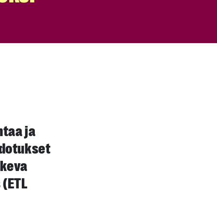
ntaa ja
hdotukset
skeva
 (ETL