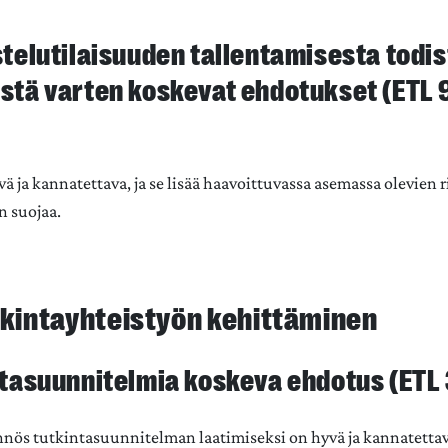
stelutilaisuuden tallentamisesta todi
stä varten koskevat ehdotukset (ETL 9
ä ja kannatettava, ja se lisää haavoittuvassa asemassa olevien 
n suojaa.
utkintayhteistyön kehittäminen
ntasuunnitelmia koskeva ehdotus (ETL 
nös tutkintasuunnitelman laatimiseksi on hyvä ja kannatettava,