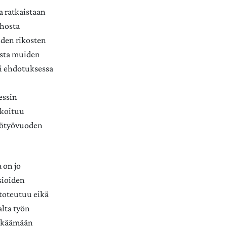
ja ratkaistaan
ehosta
iden rikosten
ista muiden
 ei ehdotuksessa
essin
okoituu
ilötyövuoden
a on jo
sioiden
 toteutuu eikä
alta työn
lykkäämään