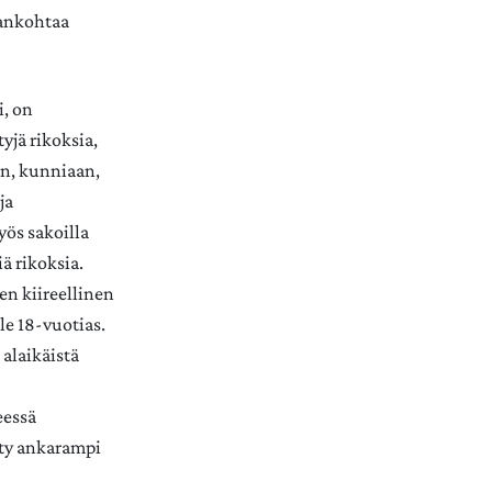
jankohtaa
i, on
yjä rikoksia,
an, kunniaan,
ja
yös sakoilla
ä rikoksia.
den kiireellinen
lle 18-vuotias.
 alaikäistä
eessä
tty ankarampi