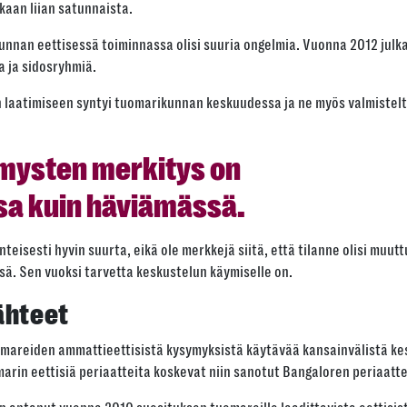
kaan liian satunnaista.
kunnan eettisessä toiminnassa olisi suuria ongelmia. Vuonna 2012 julka
a ja sidosryhmiä.
en laatimiseen syntyi tuomarikunnan keskuudessa ja ne myös valmistel
.
mysten merkitys on
a kuin häviämässä.
teisesti hyvin suurta, eikä ole merkkejä siitä, että tilanne olisi mu
ä. Sen vuoksi tarvetta keskustelun käymiselle on.
ähteet
areiden ammattieettisistä kysymyksistä käytävää kansainvälistä kes
marin eettisiä periaatteita koskevat niin sanotut Bangaloren periaatt