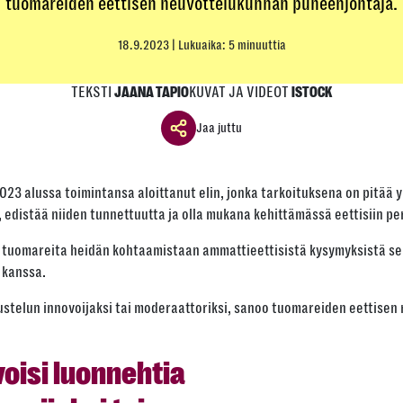
tuomareiden eettisen neuvottelukunnan puheenjohtaja.
18.9.2023
| Lukuaika: 5 minuuttia
TEKSTI
KUVAT JA VIDEOT
JAANA TAPIO
ISTOCK
Jaa juttu
Jaa ikkuna
3 alussa toimintansa aloittanut elin, jonka tarkoituksena on pitää 
Jaa tämä linkki seuraavilla tavoilla
edistää niiden tunnettuutta ja olla mukana kehittämässä eettisiin peri
 tuomareita heidän kohtaamistaan ammattieettisistä kysymyksistä s
 kanssa.
Tai kopioi linkki
kustelun innovoijaksi tai moderaattoriksi, sanoo tuomareiden eettise
Kopioi
oisi luonnehtia