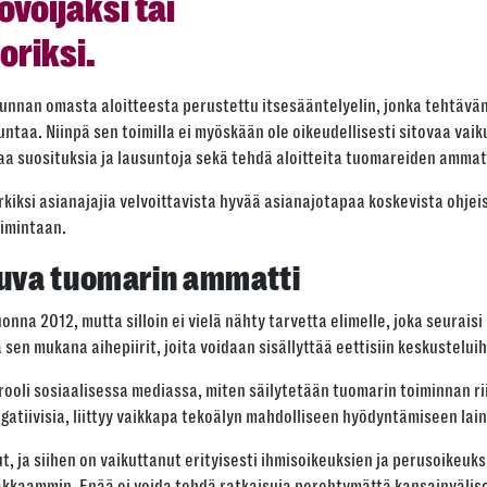
voijaksi tai
riksi.
nnan omasta aloitteesta perustettu itsesääntelyelin, jonka tehtävänä
ntaa. Niinpä sen toimilla ei myöskään ole oikeudellisesti sitovaa vaik
taa suosituksia ja lausuntoja sekä tehdä aloitteita tuomareiden ammat
iksi asianajajia velvoittavista hyvää asianajotapaa koskevista ohjeis
oimintaan.
uva tuomarin ammatti
nna 2012, mutta silloin ei vielä nähty tarvetta elimelle, joka seuraisi
en mukana aihepiirit, joita voidaan sisällyttää eettisiin keskusteluih
 rooli sosiaalisessa mediassa, miten säilytetään tuomarin toiminnan 
 negatiivisia, liittyy vaikkapa tekoälyn mahdolliseen hyödyntämiseen la
, ja siihen on vaikuttanut erityisesti ihmisoikeuksien ja perusoikeu
akkaammin. Enää ei voida tehdä ratkaisuja perehtymättä kansainvälise