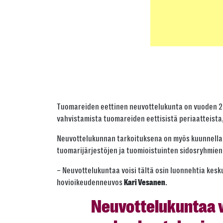
Tuomareiden eettinen neuvottelukunta on vuoden 202
vahvistamista tuomareiden eettisistä periaatteista, 
Neuvottelukunnan tarkoituksena on myös kuunnella
tuomarijärjestöjen ja tuomioistuinten sidosryhmien
– Neuvottelukuntaa voisi tältä osin luonnehtia kes
hovioikeudenneuvos
.
Kari Vesanen
Neuvottelukuntaa v