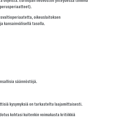
tä ohjeista. Euroopan neuvoston yhteydessä toimiva
perusperiaatteet).
usvaltioperiaatetta, oikeuslaitoksen
a kansainvälisellä tasolla.
nsallisia säännöstöjä.
tisiä kysymyksiä on tarkasteltu laajamittaisesti.
dotus kohtasi kuitenkin voimakasta kritiikkiä