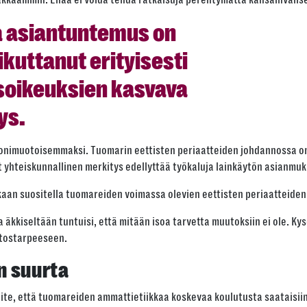
a asiantuntemus on
ikuttanut erityisesti
soikeuksien kasvava
ys.
nimuotoisemmaksi. Tuomarin eettisten periaatteiden johdannossa on 
yt yhteiskunnallinen merkitys edellyttää työkaluja lainkäytön asianmu
kaan suositella tuomareiden voimassa olevien eettisten periaatteide
ta äkkiseltään tuntuisi, että mitään isoa tarvetta muutoksiin ei ole. K
utostarpeeseen.
n suurta
ite, että tuomareiden ammattietiikkaa koskevaa koulutusta saataisiin