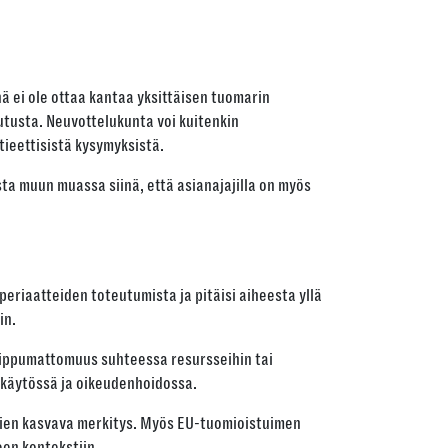
 ei ole ottaa kantaa yksittäisen tuomarin
utusta. Neuvottelukunta voi kuitenkin
tieettisistä kysymyksistä.
ta muun muassa siinä, että asianajajilla on myös
 periaatteiden toteutumista ja pitäisi aiheesta yllä
in.
riippumattomuus suhteessa resursseihin tai
inkäytössä ja oikeudenhoidossa.
ksien kasvava merkitys. Myös EU-tuomioistuimen
en kontekstiin.