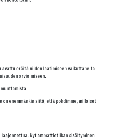
avattu eräitä niiden laatimiseen vaikuttaneita
kaisuuden arvioimiseen.
n muuttamista.
yse on enemmänkin siitä, että pohdimme, millaiset
 laajennettua. Nyt ammattietiikan sisältyminen