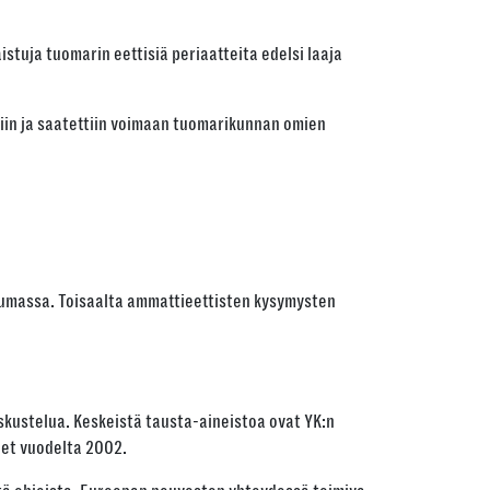
istuja tuomarin eettisiä periaatteita edelsi laaja
tiin ja saatettiin voimaan tuomarikunnan omien
uttumassa. Toisaalta ammattieettisten kysymysten
kustelua. Keskeistä tausta-aineistoa ovat YK:n
eet vuodelta 2002.