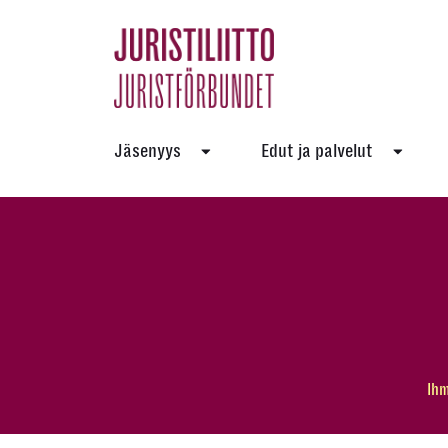
Skip
to
the
content
Jäsenyys
Edut ja palvelut
Ihm