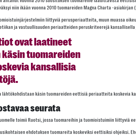
 antanut vuonna 2010 suosituksen tuomareille laadittavista eettisis
ksyi niin ikään vuonna 2010 tuomareiden Magna Charta -asiakirjan (
uomioistuinjärjestelmiin liittyviä perusperiaatteita, muun muassa oike
iikan ja vastuullisuuden periaatteiden peruskriteerejä kansallisella j
iot ovat laatineet
 käsin tuomareiden
oskevia kansallisia
öjä.
a lähtökohdistaan käsin tuomareiden eettisiä periaatteita koskevia ka
ostavaa seurata
elle toimii Ruotsi, jossa tuomareihin ja tuomioistuimiin liittyviä eet
uusikohtaisen ehdotuksen tuomareita koskeviksi eettisiksi ohjeiksi. Eh