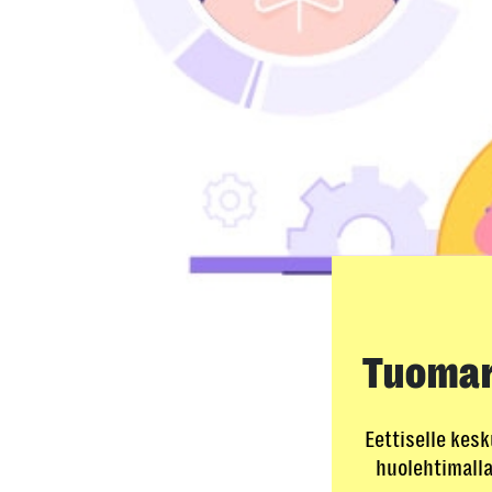
Tuomare
Eettiselle kes
huolehtimalla