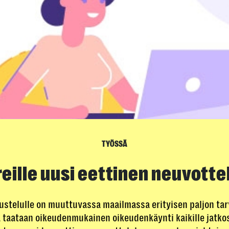
TYÖSSÄ
ille uusi eettinen neuvotte
kustelulle on muuttuvassa maailmassa erityisen paljon tarv
 taataan oikeudenmukainen oikeudenkäynti kaikille jatko