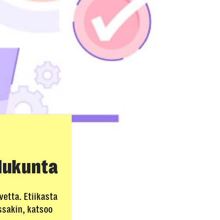
lu­kunta
etta. Etiikasta
ssakin, katsoo