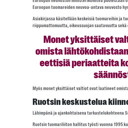
Euroopan neuvoston ministerikomitea puolestaan on
Euroopan tuomareiden neuvoa-antava neuvosto hyvä
Asiakirjassa käsitellään keskeisiä tuomareihin ja t
riippumattomuutta, oikeussuojan saatavuutta sekä et
Monet yksittäiset valt
omista lähtökohdistaan
eettisiä periaatteita k
säännöst
Myös monet yksittäiset valtiot ovat laatineet omist
Ruotsin keskustelua kiinn
L
ähimpänä ja ajankohtaisena tarkastelukohteena Suom
Ruotsin tuomariliiton hallitus työsti vuonna 1995 k