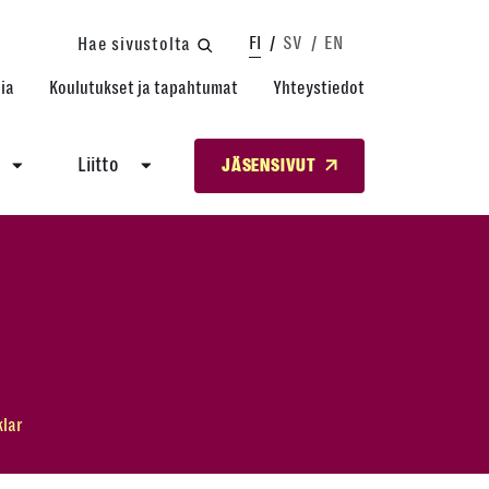
FI
SV
EN
Hae sivustolta
ia
Koulutukset ja tapahtumat
Yhteystiedot
Liitto
JÄSENSIVUT
klar