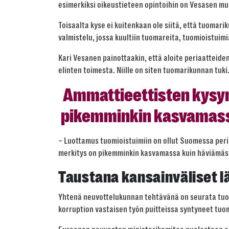
esimerkiksi oikeustieteen opintoihin on Vesasen mu
Toisaalta kyse ei kuitenkaan ole siitä, että tuomari
valmistelu, jossa kuultiin tuomareita, tuomioistuimi
Kari Vesanen painottaakin, että aloite periaatteid
elinten toimesta. Niille on siten tuomarikunnan tuki
Ammattieettisten kysy
pikemminkin kasvamass
– Luottamus tuomioistuimiin on ollut Suomessa perin
merkitys on pikemminkin kasvamassa kuin häviämäss
Taustana kansainväliset l
Yhtenä neuvottelukunnan tehtävänä on seurata tuom
korruption vastaisen työn puitteissa syntyneet tuo