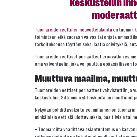
keskustelun inno
moderaatto
Tuomareiden eettinen neuvottelukunta
on tuomariku
toimintaan eikä suoraan valvoa tai ohjata ammattiku
tarkoituksensa täyttämiseksi laatia selvityksiä, an
Tuomareiden eettiset periaatteet eroavatkin esimerk
oma valvontaelin, joka voi puuttua epäasialliseen t
Muuttuva maailma, muutt
Tuomareiden eettiset periaatteet vahvistettiin jo vuo
keskustelua. Sittemmin yhteiskunta on muuttunut ja s
Nykyään pohdittavaksi tulee, millainen on tuomarin
minkälaisia eettisiä ulottuvuuksia, positiivisia tai
– Tuomareilta vaadittava asiantuntemus on kasvanut
ratkaisukäytäntö on kotiutunut meille entistä voim