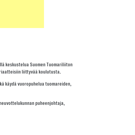
yllä keskustelua Suomen Tuomariliiton
aatteisiin liittyvää koulutusta.
ekä käydä vuoropuhelua tuomareiden,
n neuvottelukunnan puheenjohtaja,