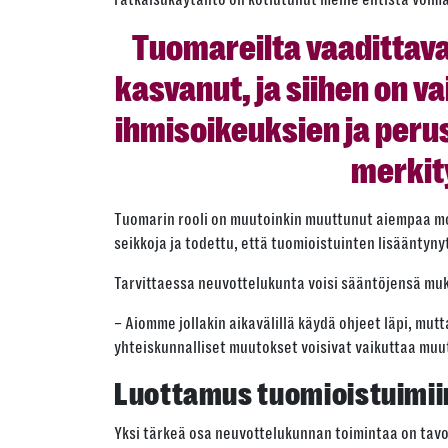
Tuomareilta vaadittav
kasvanut, ja siihen on va
ihmisoikeuksien ja peru
merkit
Tuomarin rooli on muutoinkin muuttunut aiempaa mo
seikkoja ja todettu, että tuomioistuinten lisääntyn
Tarvittaessa neuvottelukunta voisi sääntöjensä mu
– Aiomme jollakin aikavälillä käydä ohjeet läpi, mut
yhteiskunnalliset muutokset voisivat vaikuttaa mu
Luottamus tuomioistuimii
Yksi tärkeä osa neuvottelukunnan toimintaa on tavo