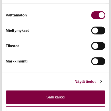
joilla osaamista tarvitaan. Tältä osin kyse on juristityön veto- ja
pitovoimasta.
Suostumuksen
Välttämätön
valinta
Jo nykyisillä koulutusmäärillä
pystytään vastaamaan juristien
Mieltymykset
kysyntään työmarkkinoilla.
Tilastot
Seuraavaksi ministeriöt tekevät juristikoulutuksen tarpeesta
yhteisen linjauksen. Linjauksen tekoa varjostaa se, että
Markkinointi
yliopistoilla on suuret säästöpaineet. Opetus- ja
kulttuuriministeriö antaa perusrahoituksen puitteet yliopistoille,
ja rahoitusmalli painottaa aloituspaikkojen määrää ja
läpivirtausprosentteja.
Näytä tiedot
Juristikoulutus on yliopistoille edullisesti järjestettävä koulutus,
sillä opetusta voidaan järjestää massaluentoina, eikä esimerkiksi
Salli kaikki
kalliita laboratoriovälineitä tarvita. Juristiliitto edellyttää, että
tiedekuntien resurssien tulee kasvaa vähintään aloituspaikkojen