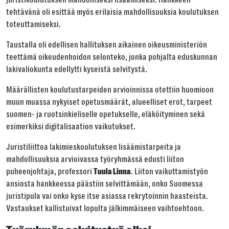
tehtävänä oli esittää myös erilaisia mahdollisuuksia koulutuksen
toteuttamiseksi.
Tai kopioi linkki
Taustalla oli edellisen hallituksen aikainen oikeusministeriön
teettämä oikeudenhoidon selonteko, jonka pohjalta eduskunnan
Kopioi
lakivaliokunta edellytti kyseistä selvitystä.
Määrällisten koulutustarpeiden arvioinnissa otettiin huomioon
muun muassa nykyiset opetusmäärät, alueelliset erot, tarpeet
suomen- ja ruotsinkieliselle opetukselle, eläköityminen sekä
esimerkiksi digitalisaation vaikutukset.
Juristiliittoa lakimieskoulutuksen lisäämistarpeita ja
mahdollisuuksia arvioivassa työryhmässä edusti liiton
puheenjohtaja, professori
. Liiton vaikuttamistyön
Tuula Linna
ansiosta hankkeessa päästiin selvittämään, onko Suomessa
juristipula vai onko kyse itse asiassa rekrytoinnin haasteista.
Vastaukset kallistuivat lopulta jälkimmäiseen vaihtoehtoon.