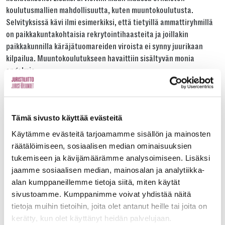
koulutusmallien mahdollisuutta, kuten muuntokoulutusta.
Selvityksissä kävi ilmi esimerkiksi, että tietyillä ammattiryhmillä
on paikkakuntakohtaisia rekrytointihaasteita ja joillakin
paikkakunnilla käräjätuomareiden viroista ei synny juurikaan
kilpailua. Muuntokoulutukseen havaittiin sisältyvän monia
ongelmia.
Puheet juristipulasta paljastuivat
liioitteluksi
Tämä sivusto käyttää evästeitä
Hanke päättyi toukokuun lopussa 2024. Hankkeen lopputulemana
Käytämme evästeitä tarjoamamme sisällön ja mainosten
selvisi muun muassa, että puheet juristipulasta olivat olleet
räätälöimiseen, sosiaalisen median ominaisuuksien
pitkälti liioiteltuja. Jo nykyisellä aloituspaikkamäärällä valmistuu
tukemiseen ja kävijämäärämme analysoimiseen. Lisäksi
enemmän juristeja kuin eläköityy.
jaamme sosiaalisen median, mainosalan ja analytiikka-
Hankkeessa tehdyn selvityksen mukaan vähäinen
alan kumppaneillemme tietoja siitä, miten käytät
aloituspaikkojen lisääminen voisi silti olla tarpeen.
sivustoamme. Kumppanimme voivat yhdistää näitä
Aloituspaikkojen lisääminen ei kuitenkaan auta, jos valmistuneet
tietoja muihin tietoihin, joita olet antanut heille tai joita on
juristit eivät siirry töihin niille paikkakunnille ja niihin tehtäviin,
kerätty, kun olet käyttänyt heidän palvelujaan.