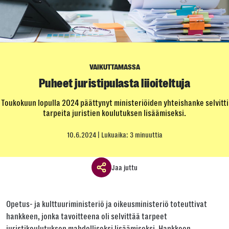
VAIKUTTAMASSA
Puheet juristipulasta liioiteltuja
Toukokuun lopulla 2024 päättynyt ministeriöiden yhteishanke selvitti
tarpeita juristien koulutuksen lisäämiseksi.
10.6.2024
| Lukuaika: 3 minuuttia
Jaa juttu
Jaa ikkuna
Opetus- ja kulttuuriministeriö ja oikeusministeriö toteuttivat
Jaa tämä linkki seuraavilla tavoilla
hankkeen, jonka tavoitteena oli selvittää tarpeet
juristikoulutuksen mahdolliseksi lisäämiseksi. Hankkeen