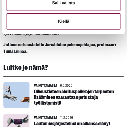
Salli valinta
suhteessa koulutuksen laadun turvaamiseksi.
Kysyntä ja tarjonta tasapainoon
Kiellä
Juristiliiton tavoitteena on koulutuspaikkojen määrän ja
työvoiman kysynnän tasapaino.
Juttuun on haastateltu Juristiliiton puheenjohtajaa, professori
Tuula Linnaa.
Luitko jo nämä?
VAIKUTTAMASSA
6.5.2026
Oikeustieteen aloituspaikkojen tarpeeton
lisääminen vaarantaa opetusta ja
työllistymistä
VAIKUTTAMASSA
11.2.2026
Lautamiesjärjestelmä on aikansa elänyt