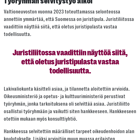
Työryhmän selvitystyö alkoi
Valtioneuvoston vuonna 2023 toteuttamassa selonteossa
annettiin ymmärtää, että Suomessa on juristipula. Juristiliitossa
vaadittiin näyttöä siitä, että oletus juristipulasta vastaa
todellisuutta.
Juristiliitossa vaadittiin näyttöä siitä,
että oletus juristipulasta vastaa
todellisuutta.
Lakivaliokunta käsitteli asiaa, ja tilannetta aloitettiin arvioida.
Oikeusministeriö ja opetus- ja kulttuuriministeriö perustivat
työryhmän, jonka tarkoituksena oli selvittää asiaa. Juristiliitto
osallistui työryhmään ja vaikutti siten hankkeeseen. Hankkeeseen
otettiin mukaan myös konsulttiyhtiö.
Hankkeessa selvitettiin määrälliset tarpeet oikeudenhoidon alan
koulutukselle. Lisäksi arvioitiin muun muassa erilaisten