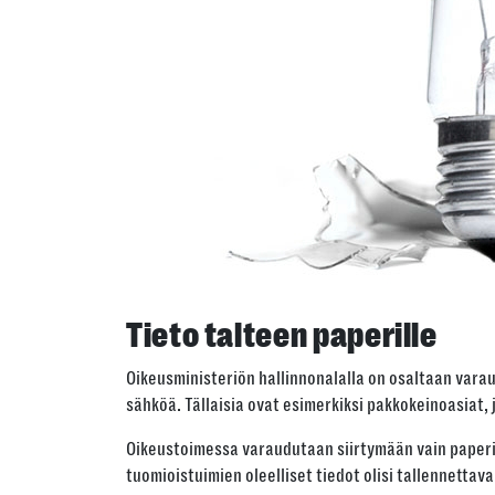
Tieto talteen paperille
Oikeusministeriön hallinnonalalla on osaltaan vara
sähköä. Tällaisia ovat esimerkiksi pakkokeinoasiat, 
Oikeustoimessa varaudutaan siirtymään vain paperin 
tuomioistuimien oleelliset tiedot olisi tallennettava