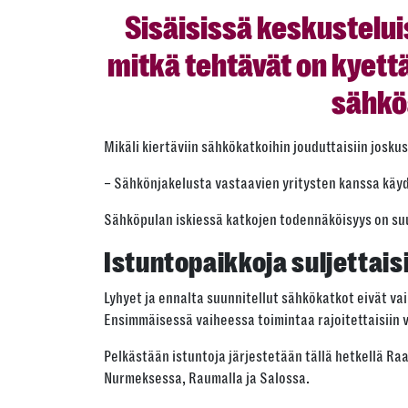
Sisäisissä keskustelui
mitkä tehtävät on kyett
sähkö
Mikäli kiertäviin sähkökatkoihin jouduttaisiin josku
– Sähkönjakelusta vastaavien yritysten kanssa käyd
Sähköpulan iskiessä katkojen todennäköisyys on suur
Istuntopaikkoja suljettais
Lyhyet ja ennalta suunnitellut sähkökatkot eivät va
Ensimmäisessä vaiheessa toimintaa rajoitettaisiin v
Pelkästään istuntoja järjestetään tällä hetkellä Ra
Nurmeksessa, Raumalla ja Salossa.