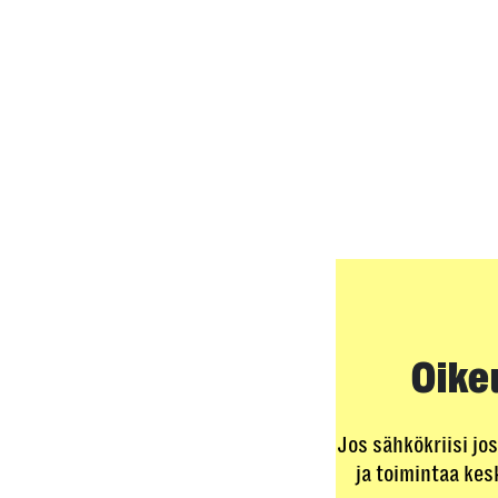
Oike
Jos sähkökriisi jo
ja toimintaa ke