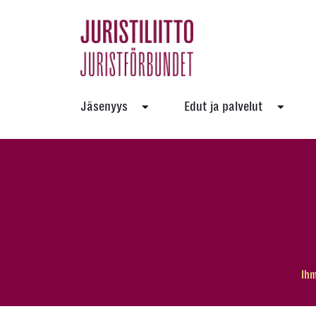
Skip
to
the
content
Jäsenyys
Edut ja palvelut
Ihm