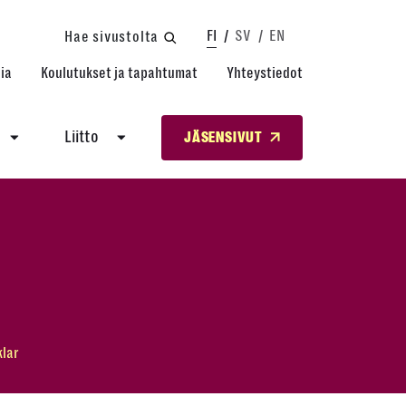
FI
SV
EN
Hae sivustolta
ia
Koulutukset ja tapahtumat
Yhteystiedot
Liitto
JÄSENSIVUT
klar