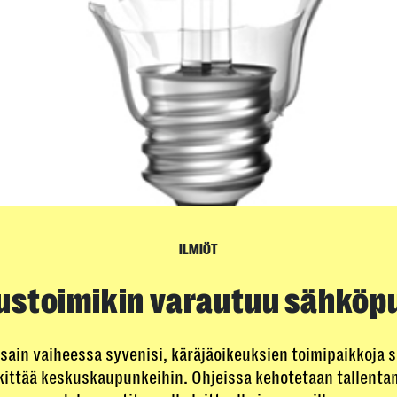
ILMIÖT
ustoimikin varautuu sähköp
ssain vaiheessa syvenisi, käräjäoikeuksien toimipaikkoja s
skittää keskus­kaupunkeihin. Ohjeissa kehotetaan tallent