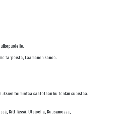
 ulkopuolelle.
amme tarpeista, Laamanen sanoo.
keuksien toimintaa saatetaan kuitenkin supistaa.
ssä, Kittilässä, Utsjoella, Kuusamossa,