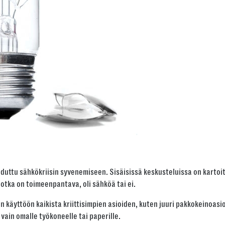
uduttu sähkökriisin syvenemiseen. Sisäisissä keskusteluissa on kartoi
jotka on toimeenpantava, oli sähköä tai ei.
käyttöön kaikista kriittisimpien asioiden, kuten juuri pakkokeinoasioi
 vain omalle työkoneelle tai paperille.