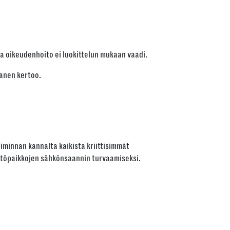
 oikeudenhoito ei luokittelun mukaan vaadi.
manen kertoo.
oiminnan kannalta kaikista kriittisimmät
ttöpaikkojen sähkönsaannin turvaamiseksi.