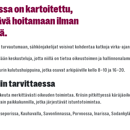
ssa on kartoitettu,
ävä hoitamaan ilman
ä.
s turvautumaan, sähkönjakelijat voisivat kohdentaa katkoja virka-ajan
ään keskusteluja, jotta niillä on tietoa oikeustoimen ja hallinnonal
in kulutushuippuina, jotka osuvat arkipäiville kello 8–10 ja 16–20.
iin tarvittaessa
ikeuta merkittävästi oikeuden toimintaa. Kriisin pitkittyessä käräjäoi
ain paikkakunnilla, jotka järjestävät istuntotoimintaa.
aseporissa, Kauhavalla, Savonlinnassa, Porvoossa, Inarissa, Sodankylä