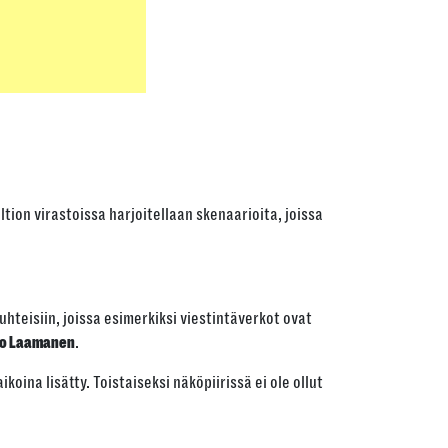
ion virastoissa harjoitellaan skenaarioita, joissa
uhteisiin, joissa esimerkiksi viestintäverkot ovat
.
io Laamanen
ina lisätty. Toistaiseksi näköpiirissä ei ole ollut