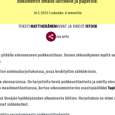
dokumentit omalle laitteelle ja paperille.
14.2.2023
| Lukuaika: 8 minuuttia
TEKSTI
KUVAT JA VIDEOT
MATTI KERÄNEN
ISTOCK
Jaa juttu
Jaa ikkuna
 pitkälle edenneeseen poikkeustilaan. Uusien uhkanäkymien myötä valt
Jaa tämä linkki seuraavilla tavoilla
.
on valmiusharjoituksessa, jossa keskityttiin sähkökriisiin.
skenaarioissa. On harjoiteltu lieviä poikkeustilanteita ja edetty olos
Tai kopioi linkki
ssa maailmantilanteessa, kertoo oikeusministeriön osastopäällikkö
Tap
 Venäjän hyökkäyssodan alkamisesta lähtien. Harjoituksia on viime aiko
Kopioi
aiset sähkökatkot.
olehtia varautumisesta poikkeustilanteisiin.