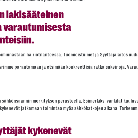
on lakisääteinen
ia varautumisesta
nteisiin.
 toiminnastaan häiriötilanteessa. Tuomioistuimet ja Syyttäjälaitos uu
 pyrimme parantamaan ja etsimään konkreettisia ratkaisukeinoja. Vara
n sähkönsaannin merkityksen perusteella. Esimerkiksi vankilat kuuluva
n kykenevät jatkamaan toimintaa myös sähkökatkojen aikana. Tarkemmat
yttäjät kykenevät