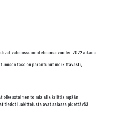
distivat valmiussuunnitelmansa vuoden 2022 aikana.
utumisen taso on parantunut merkittävästi,
t oikeustoimen toimialalla kriittisimpään
 tiedot luokittelusta ovat salassa pidettävää