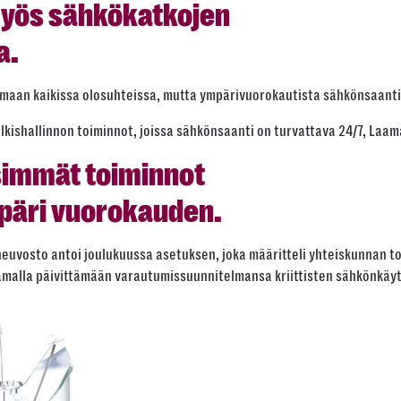
myös sähkökatkojen
a.
maan kaikissa olosuhteissa, mutta ympärivuorokautista sähkönsaantia
julkishallinnon toiminnot, joissa sähkönsaanti on turvattava 24/7, Laa
simmät toiminnot
päri vuorokauden.
oneuvosto antoi joulukuussa asetuksen, joka määritteli yhteiskunnan t
 samalla päivittämään varautumissuunnitelmansa kriittisten sähkönkäy