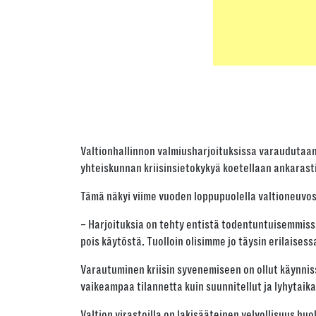
Valtionhallinnon valmiusharjoituksissa varaudutaan
yhteiskunnan kriisinsietokykyä koetellaan ankarasti
Tämä näkyi viime vuoden loppupuolella valtioneuvost
– Harjoituksia on tehty entistä todentuntuisemmissa 
pois käytöstä. Tuolloin olisimme jo täysin erilaise
Varautuminen kriisin syvenemiseen on ollut käynnissä
vaikeampaa tilannetta kuin suunnitellut ja lyhytaik
Valtion virastoilla on lakisääteinen velvollisuus hu