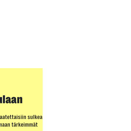
ulaan
aatettaisiin sulkea
amaan tärkeimmät