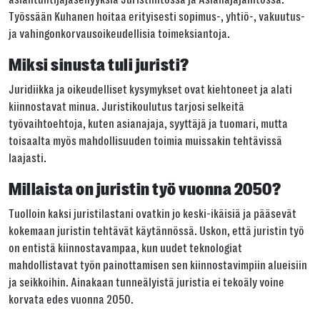
Työssään Kuhanen hoitaa erityisesti sopimus-, yhtiö-, vakuutus-
ja vahingonkorvausoikeudellisia toimeksiantoja.
Tai kopioi linkki
Miksi sinusta tuli juristi?
Kopioi
Juridiikka ja oikeudelliset kysymykset ovat kiehtoneet ja alati
kiinnostavat minua. Juristikoulutus tarjosi selkeitä
työvaihtoehtoja, kuten asianajaja, syyttäjä ja tuomari, mutta
toisaalta myös mahdollisuuden toimia muissakin tehtävissä
laajasti.
Millaista on juristin työ vuonna 2050?
Tuolloin kaksi juristilastani ovatkin jo keski-ikäisiä ja pääsevät
kokemaan juristin tehtävät käytännössä. Uskon, että juristin työ
on entistä kiinnostavampaa, kun uudet teknologiat
mahdollistavat työn painottamisen sen kiinnostavimpiin alueisiin
ja seikkoihin. Ainakaan tunneälyistä juristia ei tekoäly voine
korvata edes vuonna 2050.