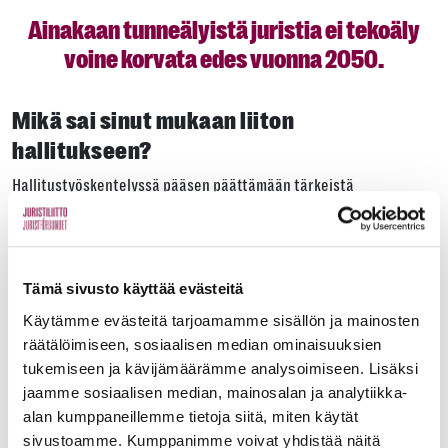
Ainakaan tunneälyistä juristia ei tekoäly
voine korvata edes vuonna 2050.
Mikä sai sinut mukaan liiton
hallitukseen?
Hallitustyöskentelyssä pääsen päättämään tärkeistä
oikeudellista ja edunvalvonnallisista kysymyksistä.
Hallituskollegiossa on laajaa osaamista ja päätöskykyä. Haluan
erityisesti edistää hyvän inklusiivisen työelämän ja johtamisen
teemoja huomioiden opiskelijat, vastavalmistuneet ja työuralla
Tämä sivusto käyttää evästeitä
olevat juristit.
Käytämme evästeitä tarjoamamme sisällön ja mainosten
Mikä on ajankohtaista
räätälöimiseen, sosiaalisen median ominaisuuksien
tukemiseen ja kävijämäärämme analysoimiseen. Lisäksi
hallitustyöskentelyssä asianajajakunnan
jaamme sosiaalisen median, mainosalan ja analytiikka-
näkökulmasta?
alan kumppaneillemme tietoja siitä, miten käytät
sivustoamme. Kumppanimme voivat yhdistää näitä
On tärkeä varmistaa se, että maksuttoman oikeusavun palkkiot