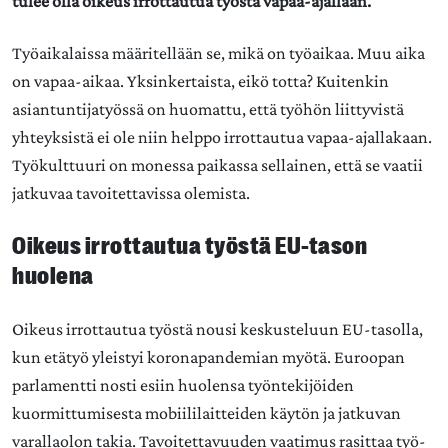
tulee olla oikeus irrottautua työstä vapaa-ajallaan.
Työaikalaissa määritellään se, mikä on työaikaa. Muu aika
on vapaa-aikaa. Yksinkertaista, eikö totta? Kuitenkin
asiantuntijatyössä on huomattu, että työhön liittyvistä
yhteyksistä ei ole niin helppo irrottautua vapaa-ajallakaan.
Työkulttuuri on monessa paikassa sellainen, että se vaatii
jatkuvaa tavoitettavissa olemista.
Oikeus irrottautua työstä EU-tason
huolena
Oikeus irrottautua työstä nousi keskusteluun EU-tasolla,
kun etätyö yleistyi koronapandemian myötä. Euroopan
parlamentti nosti esiin huolensa työntekijöiden
kuormittumisesta mobiililaitteiden käytön ja jatkuvan
varallaolon takia. Tavoitettavuuden vaatimus rasittaa työ-