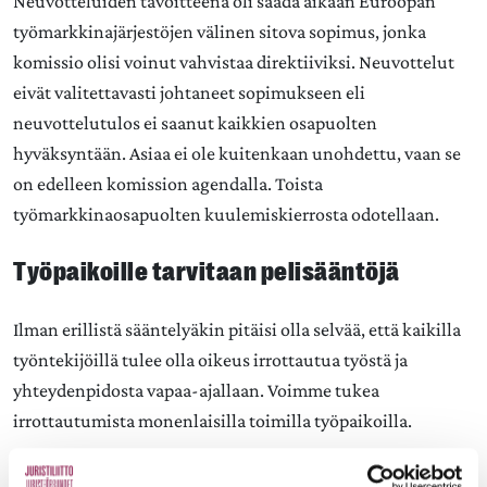
Neuvotteluiden tavoitteena oli saada aikaan Euroopan
työmarkkinajärjestöjen välinen sitova sopimus, jonka
komissio olisi voinut vahvistaa direktiiviksi. Neuvottelut
eivät valitettavasti johtaneet sopimukseen eli
neuvottelutulos ei saanut kaikkien osapuolten
hyväksyntään. Asiaa ei ole kuitenkaan unohdettu, vaan se
on edelleen komission agendalla. Toista
työmarkkinaosapuolten kuulemiskierrosta odotellaan.
Työpaikoille tarvitaan pelisääntöjä
Ilman erillistä sääntelyäkin pitäisi olla selvää, että kaikilla
työntekijöillä tulee olla oikeus irrottautua työstä ja
yhteydenpidosta vapaa-ajallaan. Voimme tukea
irrottautumista monenlaisilla toimilla työpaikoilla.
Työnantajan tehtävä on huolehtia siitä, että