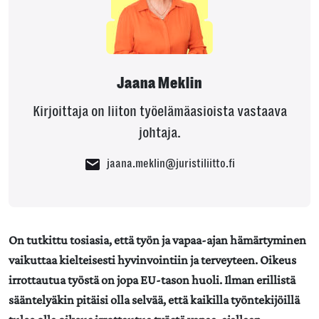
Jaana Meklin
Kirjoittaja on liiton työelämäasioista vastaava
johtaja.
jaana.meklin@juristiliitto.fi
On tutkittu tosiasia, että työn ja vapaa-ajan hämärtyminen
vaikuttaa kielteisesti hyvinvointiin ja terveyteen. Oikeus
irrottautua työstä on jopa EU-tason huoli. Ilman erillistä
sääntelyäkin pitäisi olla selvää, että kaikilla työntekijöillä