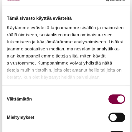
irrottautuminen on käytännössä mahdollista ja että
työpaikan kulttuuri on sellainen, että työntekijöiden ei
Tämä sivusto käyttää evästeitä
oleteta olevan tavoitettavissa vapaa-ajallaan. Työpaikoilla
Käytämme evästeitä tarjoamamme sisällön ja mainosten
tulee keskustella avoimesti siitä, millaisia toimenpiteitä
räätälöimiseen, sosiaalisen median ominaisuuksien
juuri omalla työpaikalla tarvitaan, jotta kaikki pystyvät
tukemiseen ja kävijämäärämme analysoimiseen. Lisäksi
käyttämään oikeuttaan vapaa-aikaan.
jaamme sosiaalisen median, mainosalan ja analytiikka-
alan kumppaneillemme tietoja siitä, miten käytät
Tässä lyhyesti asioita, joita työpaikoilla voidaan tehdä:
sivustoamme. Kumppanimme voivat yhdistää näitä
tietoja muihin tietoihin, joita olet antanut heille tai joita on
Sovitaan yhdessä
Selkeät irrottautumiskäytännöt:
kerätty, kun olet käyttänyt heidän palvelujaan.
työpaikalla pelisäännöt ja käytännöt, jotka tukevat
työntekijän oikeutta irrottautua. Tällaisia asioita voi olla
Suostumuksen
esim. sähköpostien ja viestin lähettämisen rajoittaminen
Välttämätön
valinta
työajan ulkopuolella, selkeät ohjeet siitä, milloin
työntekijöiden odotetaan olevan tavoitettavissa.
Mieltymykset
Työnantaja viestittää selkeästi työntekijöille, että heidän
vapaa-aikaansa kunnioitetaan ja että heidän ei tarvitse olla