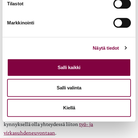
tavoitettavissa.
Tilastot
Työnantaja kouluttaa
Koulutus ja tietoisuuden lisääminen:
henkilöstön ja erityisesti esihenkilöt ja johtajat
Markkinointi
ymmärtämään irrottautumisoikeuden merkityksen ja
vaikutuksen työhyvinvointiin. Työnantaja lisää tietoisuutta
työpaikan kulttuurista ja käytännöistä.
Työnantaja seuraa
Seuranta ja arviointi:
Näytä tiedot
irrottautumisoikeuden toteutumista työpaikalla esim.
kyselyin.
Salli kaikki
Luonnollisesti näiden toteuttamisessa avainasemassa on
työnantajan ja työntekijöiden yhteistyö ja tahto vaikuttaa
Salli valinta
toimivaan työkulttuuriin.
Mikäli sinulla on kysyttävä tai haluat keskustella
Kiellä
työsuhteeseesi liittyvistä asioista, voit matalalla
kynnyksellä olla yhteydessä liiton
työ- ja
virkasuhdeneuvontaan
.