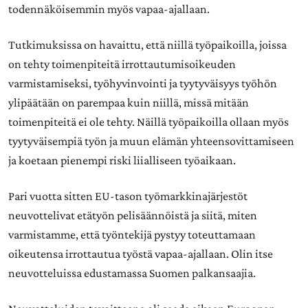
todennäköisemmin myös vapaa-ajallaan.
Tutkimuksissa on havaittu, että niillä työpaikoilla, joissa
on tehty toimenpiteitä irrottautumisoikeuden
varmistamiseksi, työhyvinvointi ja tyytyväisyys työhön
ylipäätään on parempaa kuin niillä, missä mitään
toimenpiteitä ei ole tehty. Näillä työpaikoilla ollaan myös
tyytyväisempiä työn ja muun elämän yhteensovittamiseen
ja koetaan pienempi riski liialliseen työaikaan.
Pari vuotta sitten EU-tason työmarkkinajärjestöt
neuvottelivat etätyön pelisäännöistä ja siitä, miten
varmistamme, että työntekijä pystyy toteuttamaan
oikeutensa irrottautua työstä vapaa-ajallaan. Olin itse
neuvotteluissa edustamassa Suomen palkansaajia.