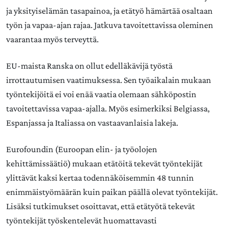
ja yksityiselämän tasapainoa, ja etätyö hämärtää osaltaan
työn ja vapaa-ajan rajaa. Jatkuva tavoitettavissa oleminen
vaarantaa myös terveyttä.
EU-maista Ranska on ollut edelläkävijä työstä
irrottautumisen vaatimuksessa. Sen työaikalain mukaan
työntekijöitä ei voi enää vaatia olemaan sähköpostin
tavoitettavissa vapaa-ajalla. Myös esimerkiksi Belgiassa,
Espanjassa ja Italiassa on vastaavanlaisia lakeja.
Eurofoundin (Euroopan elin- ja työolojen
kehittämissäätiö) mukaan etätöitä tekevät työntekijät
ylittävät kaksi kertaa todennäköisemmin 48 tunnin
enimmäistyömäärän kuin paikan päällä olevat työntekijät.
Lisäksi tutkimukset osoittavat, että etätyötä tekevät
työntekijät työskentelevät huomattavasti